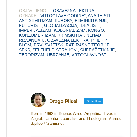
OBJAVLJENO U:
OBAVEZNA LEKTIRA
OZNAKE:
"VRTOGLAVE GODINE"
,
ANARHISTI
,
ANTISEMITIZAM
,
EUROPA
,
FEMINISTKINJE
,
FUTURISTI
,
GLOBALIZACIJA
,
IDEALISTI
,
IMPERIJALIZAM
,
KOLONIALIZAM
,
KONGO
,
KONZUMERIIZAM
,
KRIMSKI RAT
,
NENAD
RIZVANOVIĆ
,
OBAVEZNA LEKTIRA
,
PHILIPP
BLOM
,
PRVI SVJETSKI RAT
,
RASNE TEORIJE
,
SEKS
,
SELFHELP
,
STRAHOVI
,
SUFRAŽETKINJE
,
TERORIZAM
,
UBRZANJE
,
VRTOGLAVNOST
Drago Pilsel
Follow
Born in 1962 in Buenos Aires, Argentina. Lives in
Zagreb, Croatia. Journalist and Theologian. Married.
d.pilsel@zamir.net