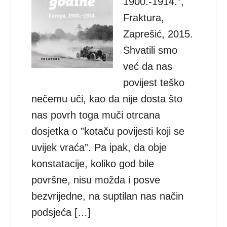
1900.-1914.”,
Fraktura,
Zaprešić, 2015.
Shvatili smo
već da nas
povijest teško
nečemu uči, kao da nije dosta što
nas povrh toga muči otrcana
dosjetka o ”kotaču povijesti koji se
uvijek vraća”. Pa ipak, da obje
konstatacije, koliko god bile
površne, nisu možda i posve
bezvrijedne, na suptilan nas način
podsjeća […]