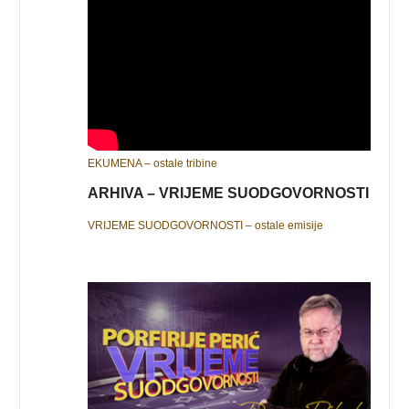
EKUMENA – ostale tribine
ARHIVA – VRIJEME SUODGOVORNOSTI
VRIJEME SUODGOVORNOSTI – ostale emisije