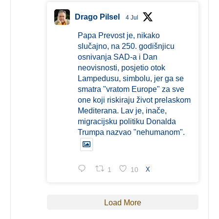
Drago Pilsel
4 Jul
Papa Prevost je, nikako
slučajno, na 250. godišnjicu
osnivanja SAD-a i Dan
neovisnosti, posjetio otok
Lampedusu, simbolu, jer ga se
smatra "vratom Europe" za sve
one koji riskiraju život prelaskom
Mediterana. Lav je, inače,
migracijsku politiku Donalda
Trumpa nazvao "nehumanom".
1
10
X
Load More