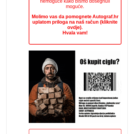
nemoguće kako bismo dosegnuli
moguće.
Molimo vas da pomognete Autograf.hr
uplatom priloga na naš račun (kliknite
ovdje).
Hvala vam!