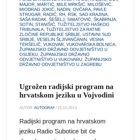
MAJOR
,
MARTIĆ
,
MILE MRKŠIĆ
,
MILOŠEVIĆ
,
MIODRAG JOKIĆ
,
NADIN
,
OVČARA
,
PAVLE
STRUGAR
,
RADIĆ
,
RH
,
RSK
,
SAO KRAJINA
,
SAŠA RADAK
,
ŠEŠELJ
,
SIMATOVIĆ
,
ŠKABRNJA
,
SOTIN
,
STANIŠIĆ
,
TUŽITELJSTVO HAŠKOG
TRIBUNALA
,
TUŽITELJSTVO ZA RATNE
ZLOČINE REPUBLIKE SRBIJE
,
USTAVNI SUD
SRBIJE
,
VESELIN ŠLJIVANČANIN
,
VESNA
TERŠELIČ
,
VUKOVAR
,
VUKOVARSKA BOLNICA
,
ŽUPANIJSKO DRŽAVNO ODVJETNIŠTVO U
OSIJEKU
,
ŽUPANIJSKO DRŽAVNO
ODVJETNIŠTVO U VUKOVARU
,
ŽUPANIJSKO
DRŽAVNO ODVJETNIŠTVO U ZAGREBU
Ugrožen radijski program na
hrvatskom jeziku u Vojvodini
AUTOR:
AUTOGRAF
/ 15.10.2013.
Radijski program na hrvatskom
jeziku Radio Subotice bit će