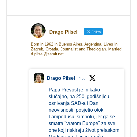
Drago Pilsel
Follow
Born in 1962 in Buenos Aires, Argentina. Lives in
Zagreb, Croatia. Journalist and Theologian. Married.
d.pilsel@zamir.net
Drago Pilsel
4 Jul
Papa Prevost je, nikako
slučajno, na 250. godišnjicu
osnivanja SAD-a i Dan
neovisnosti, posjetio otok
Lampedusu, simbolu, jer ga se
smatra "vratom Europe" za sve
one koji riskiraju život prelaskom
Mediterana. Lav je, inače,