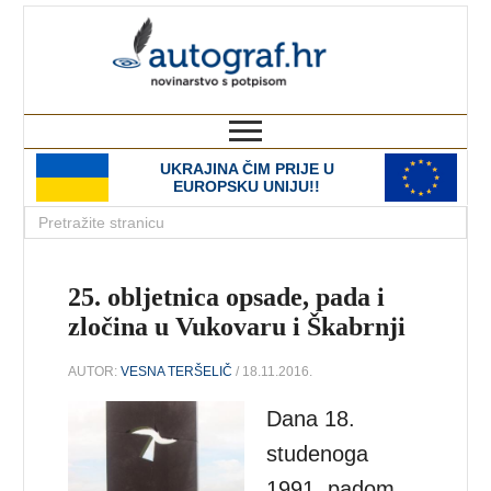
autograf.hr
novinarstvo s potpisom
UKRAJINA ČIM PRIJE U
EUROPSKU UNIJU!!
25. obljetnica opsade, pada i
zločina u Vukovaru i Škabrnji
AUTOR:
VESNA TERŠELIČ
/ 18.11.2016.
Dana 18.
studenoga
1991. padom