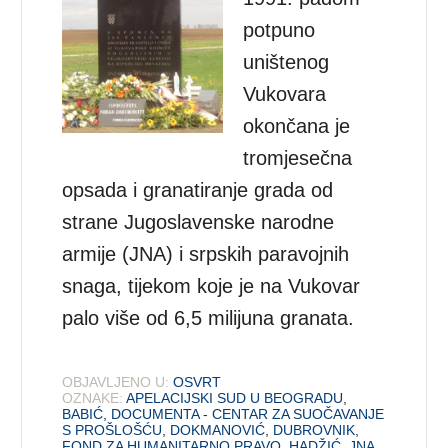
potpuno
uništenog
Vukovara
okončana je
tromjesečna
opsada i granatiranje grada od
strane Jugoslavenske narodne
armije (JNA) i srpskih paravojnih
snaga, tijekom koje je na Vukovar
palo više od 6,5 milijuna granata.
OBJAVLJENO U:
OSVRT
OZNAKE:
APELACIJSKI SUD U BEOGRADU
,
BABIĆ
,
DOCUMENTA - CENTAR ZA SUOČAVANJE
S PROŠLOŠĆU
,
DOKMANOVIĆ
,
DUBROVNIK
,
FOND ZA HUMANITARNO PRAVO
,
HADŽIĆ
,
JNA
,