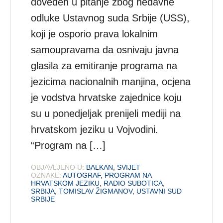
doveden u pitanje zbog nedavne
odluke Ustavnog suda Srbije (USS),
koji je osporio prava lokalnim
samoupravama da osnivaju javna
glasila za emitiranje programa na
jezicima nacionalnih manjina, ocjena
je vodstva hrvatske zajednice koju
su u ponedjeljak prenijeli mediji na
hrvatskom jeziku u Vojvodini.
“Program na […]
OBJAVLJENO U:
BALKAN
,
SVIJET
OZNAKE:
AUTOGRAF
,
PROGRAM NA
HRVATSKOM JEZIKU
,
RADIO SUBOTICA
,
SRBIJA
,
TOMISLAV ŽIGMANOV
,
USTAVNI SUD
SRBIJE