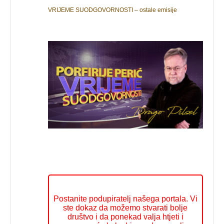
VRIJEME SUODGOVORNOSTI – ostale emisije
Postanite podupiratelj našega portala. Vi
ste dokaz da možemo stvarati bolje
društvo i da ponekad valja htjeti i