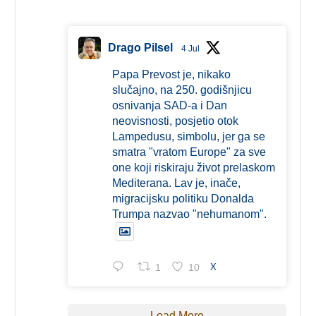
Drago Pilsel
4 Jul
Papa Prevost je, nikako
slučajno, na 250. godišnjicu
osnivanja SAD-a i Dan
neovisnosti, posjetio otok
Lampedusu, simbolu, jer ga se
smatra "vratom Europe" za sve
one koji riskiraju život prelaskom
Mediterana. Lav je, inače,
migracijsku politiku Donalda
Trumpa nazvao "nehumanom".
1
10
X
Load More