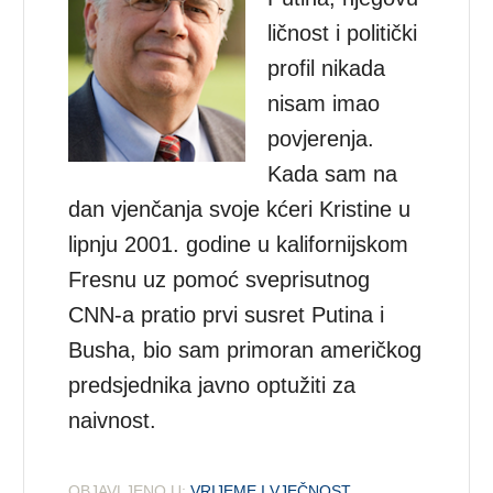
ličnost i politički
profil nikada
nisam imao
povjerenja.
Kada sam na
dan vjenčanja svoje kćeri Kristine u
lipnju 2001. godine u kalifornijskom
Fresnu uz pomoć sveprisutnog
CNN-a pratio prvi susret Putina i
Busha, bio sam primoran američkog
predsjednika javno optužiti za
naivnost.
OBJAVLJENO U:
VRIJEME I VJEČNOST