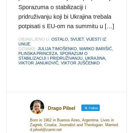
Sporazuma o stabilizaciji i
pridruživanju koji bi Ukrajina trebala
potpisati s EU-om na summitu u […]
OBJAVLJENO U:
OSTALO
,
SVIJET
,
VIJESTI IZ
UNIJE
OZNAKE:
JULIJA TIMOŠENKO
,
MARKO BARIŠIĆ
,
PLINSKA PRINCEZA
,
SPORAZUM O
STABILIZACIJI I PRIDRUŽIVANJU
,
UKRAJINA
,
VIKTOR JANUKOVIČ
,
VIKTOR JUŠČENKO
Drago Pilsel
Follow
Born in 1962 in Buenos Aires, Argentina. Lives in
Zagreb, Croatia. Journalist and Theologian. Married.
d.pilsel@zamir.net