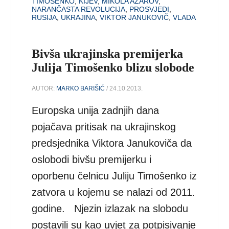
TIMOŠENKO
,
KIJEV
,
MIKOLA AZAROV
,
NARANČASTA REVOLUCIJA
,
PROSVJEDI
,
RUSIJA
,
UKRAJINA
,
VIKTOR JANUKOVIČ
,
VLADA
Bivša ukrajinska premijerka
Julija Timošenko blizu slobode
AUTOR:
MARKO BARIŠIĆ
/ 24.10.2013.
Europska unija zadnjih dana
pojačava pritisak na ukrajinskog
predsjednika Viktora Janukoviča da
oslobodi bivšu premijerku i
oporbenu čelnicu Juliju Timošenko iz
zatvora u kojemu se nalazi od 2011.
godine. Njezin izlazak na slobodu
postavili su kao uvjet za potpisivanje