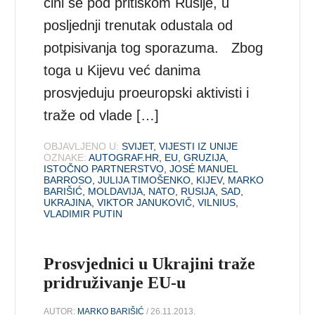
čini se pod pritiskom Rusije, u
posljednji trenutak odustala od
potpisivanja tog sporazuma. Zbog
toga u Kijevu već danima
prosvjeduju proeuropski aktivisti i
traže od vlade […]
OBJAVLJENO U:
SVIJET
,
VIJESTI IZ UNIJE
OZNAKE:
AUTOGRAF.HR
,
EU
,
GRUZIJA
,
ISTOČNO PARTNERSTVO
,
JOSÉ MANUEL
BARROSO
,
JULIJA TIMOŠENKO
,
KIJEV
,
MARKO
BARIŠIĆ
,
MOLDAVIJA
,
NATO
,
RUSIJA
,
SAD
,
UKRAJINA
,
VIKTOR JANUKOVIČ
,
VILNIUS
,
VLADIMIR PUTIN
Prosvjednici u Ukrajini traže
pridruživanje EU-u
AUTOR:
MARKO BARIŠIĆ
/ 26.11.2013.