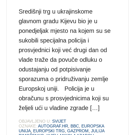
Središnji trg u ukrajinskome
glavnom gradu Kijevu bio je u
ponedjeljak mjesto na kojem su se
sukobili specijalna policija i
prosvjednici koji već drugi dan od
vlade traže da povuče odluku o
odustajanju od potpisivanje
sporazuma o pridruživanju zemlje
Europskoj uniji. Policija je u
obračunu s prosvjednicima koji su
željeli ući u vladine zgrade […]
OBJAVLJENO U:
SVIJET
OZNAKE:
AUTOGRAF.HR
,
BBC
,
EUROPSKA
UNIJA
,
EUROPSKI TRG
,
GAZPROM
,
JULIJA