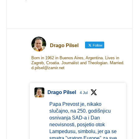
Drago Pilsel
Follow
Born in 1962 in Buenos Aires, Argentina. Lives in
Zagreb, Croatia. Journalist and Theologian. Married.
d.pilsel@zamir.net
Drago Pilsel
4 Jul
Papa Prevost je, nikako
slučajno, na 250. godišnjicu
osnivanja SAD-a i Dan
neovisnosti, posjetio otok
Lampedusu, simbolu, jer ga se
smatra "vratom Europe" za sve