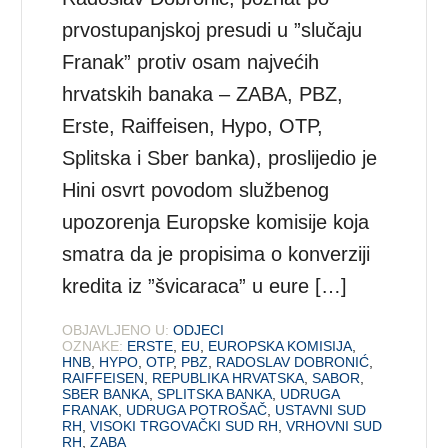
prvostupanjskoj presudi u ”slučaju
Franak” protiv osam najvećih
hrvatskih banaka – ZABA, PBZ,
Erste, Raiffeisen, Hypo, OTP,
Splitska i Sber banka), proslijedio je
Hini osvrt povodom službenog
upozorenja Europske komisije koja
smatra da je propisima o konverziji
kredita iz ”švicaraca” u eure […]
OBJAVLJENO U:
ODJECI
OZNAKE:
ERSTE
,
EU
,
EUROPSKA KOMISIJA
,
HNB
,
HYPO
,
OTP
,
PBZ
,
RADOSLAV DOBRONIĆ
,
RAIFFEISEN
,
REPUBLIKA HRVATSKA
,
SABOR
,
SBER BANKA
,
SPLITSKA BANKA
,
UDRUGA
FRANAK
,
UDRUGA POTROŠAČ
,
USTAVNI SUD
RH
,
VISOKI TRGOVAČKI SUD RH
,
VRHOVNI SUD
RH
,
ZABA