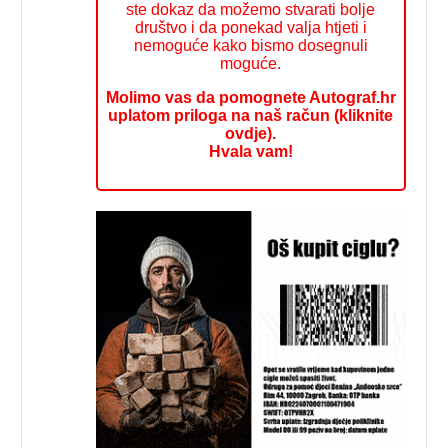
ste dokaz da možemo stvarati bolje
društvo i da ponekad valja htjeti i
nemoguće kako bismo dosegnuli
moguće.
Molimo vas da pomognete Autograf.hr
uplatom priloga na naš račun (kliknite
ovdje).
Hvala vam!