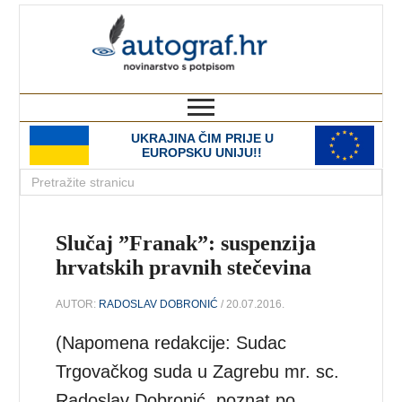
autograf.hr
novinarstvo s potpisom
UKRAJINA ČIM PRIJE U
EUROPSKU UNIJU!!
Slučaj ”Franak”: suspenzija
hrvatskih pravnih stečevina
AUTOR:
RADOSLAV DOBRONIĆ
/ 20.07.2016.
(Napomena redakcije: Sudac
Trgovačkog suda u Zagrebu mr. sc.
Radoslav Dobronić, poznat po