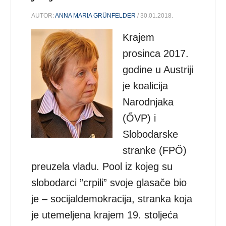
AUTOR:
ANNA MARIA GRÜNFELDER
/ 30.01.2018.
Krajem
prosinca 2017.
godine u Austriji
je koalicija
Narodnjaka
(ŐVP) i
Slobodarske
stranke (FPŐ)
preuzela vladu. Pool iz kojeg su
slobodarci ”crpili” svoje glasače bio
je – socijaldemokracija, stranka koja
je utemeljena krajem 19. stoljeća