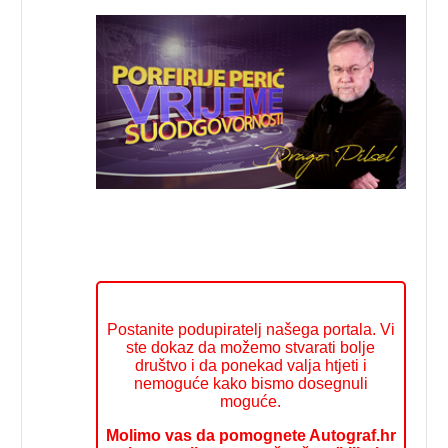
Postanite podupiratelj našega portala. Vi
ste dokaz da možemo stvarati bolje
društvo i da ponekad valja htjeti i
nemoguće kako bismo dosegnuli
moguće.
Molimo vas da pomognete Autograf.hr