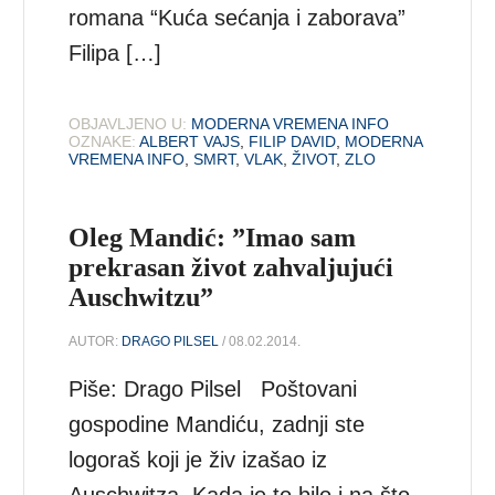
romana “Kuća sećanja i zaborava”
Filipa […]
OBJAVLJENO U:
MODERNA VREMENA INFO
OZNAKE:
ALBERT VAJS
,
FILIP DAVID
,
MODERNA
VREMENA INFO
,
SMRT
,
VLAK
,
ŽIVOT
,
ZLO
Oleg Mandić: ”Imao sam
prekrasan život zahvaljujući
Auschwitzu”
AUTOR:
DRAGO PILSEL
/ 08.02.2014.
Piše: Drago Pilsel Poštovani
gospodine Mandiću, zadnji ste
logoraš koji je živ izašao iz