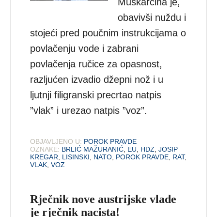
Muškarčina je,
obavivši nuždu i
stojeći pred poučnim instrukcijama o
povlačenju vode i zabrani
povlačenja ručice za opasnost,
razljućen izvadio džepni nož i u
ljutnji filigranski precrtao natpis
”vlak” i urezao natpis ”voz”.
OBJAVLJENO U:
POROK PRAVDE
OZNAKE:
BRLIĆ MAŽURANIĆ
,
EU
,
HDZ
,
JOSIP
KREGAR
,
LISINSKI
,
NATO
,
POROK PRAVDE
,
RAT
,
VLAK
,
VOZ
Rječnik nove austrijske vlade
je rječnik nacista!