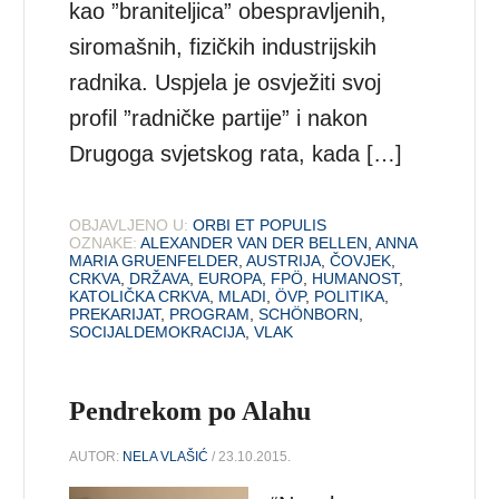
kao ”braniteljica” obespravljenih,
siromašnih, fizičkih industrijskih
radnika. Uspjela je osvježiti svoj
profil ”radničke partije” i nakon
Drugoga svjetskog rata, kada […]
OBJAVLJENO U:
ORBI ET POPULIS
OZNAKE:
ALEXANDER VAN DER BELLEN
,
ANNA
MARIA GRUENFELDER
,
AUSTRIJA
,
ČOVJEK
,
CRKVA
,
DRŽAVA
,
EUROPA
,
FPÖ
,
HUMANOST
,
KATOLIČKA CRKVA
,
MLADI
,
ÖVP
,
POLITIKA
,
PREKARIJAT
,
PROGRAM
,
SCHÖNBORN
,
SOCIJALDEMOKRACIJA
,
VLAK
Pendrekom po Alahu
AUTOR:
NELA VLAŠIĆ
/ 23.10.2015.