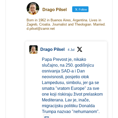
Drago Pilsel
Follow
Born in 1962 in Buenos Aires, Argentina. Lives in
Zagreb, Croatia. Journalist and Theologian. Married.
d.pilsel@zamir.net
Drago Pilsel
4 Jul
Papa Prevost je, nikako
slučajno, na 250. godišnjicu
osnivanja SAD-a i Dan
neovisnosti, posjetio otok
Lampedusu, simbolu, jer ga se
smatra "vratom Europe" za sve
one koji riskiraju život prelaskom
Mediterana. Lav je, inače,
migracijsku politiku Donalda
Trumpa nazvao "nehumanom".