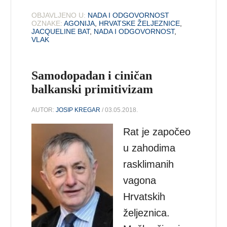
OBJAVLJENO U:
NADA I ODGOVORNOST
OZNAKE:
AGONIJA
,
HRVATSKE ŽELJEZNICE
,
JACQUELINE BAT
,
NADA I ODGOVORNOST
,
VLAK
Samodopadan i ciničan
balkanski primitivizam
AUTOR:
JOSIP KREGAR
/ 03.05.2018.
Rat je započeo
u zahodima
rasklimanih
vagona
Hrvatskih
željeznica.