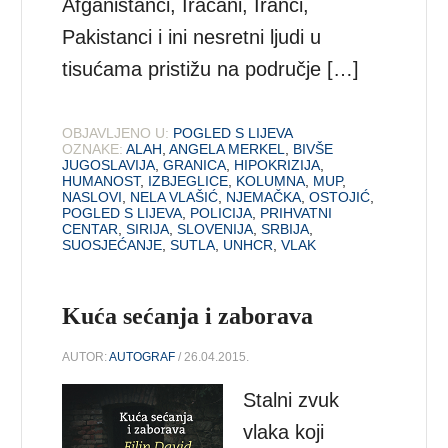
Afganistanci, Iračani, Iranci,
Pakistanci i ini nesretni ljudi u
tisućama pristižu na područje […]
OBJAVLJENO U:
POGLED S LIJEVA
OZNAKE:
ALAH
,
ANGELA MERKEL
,
BIVŠE
JUGOSLAVIJA
,
GRANICA
,
HIPOKRIZIJA
,
HUMANOST
,
IZBJEGLICE
,
KOLUMNA
,
MUP
,
NASLOVI
,
NELA VLAŠIĆ
,
NJEMAČKA
,
OSTOJIĆ
,
POGLED S LIJEVA
,
POLICIJA
,
PRIHVATNI
CENTAR
,
SIRIJA
,
SLOVENIJA
,
SRBIJA
,
SUOSJEĆANJE
,
SUTLA
,
UNHCR
,
VLAK
Kuća sećanja i zaborava
AUTOR:
AUTOGRAF
/ 26.04.2015.
Stalni zvuk
vlaka koji