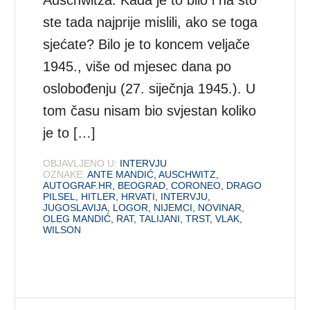
Auschwitza. Kada je to bilo i na što
ste tada najprije mislili, ako se toga
sjećate? Bilo je to koncem veljače
1945., više od mjesec dana po
oslobođenju (27. siječnja 1945.). U
tom času nisam bio svjestan koliko
je to […]
OBJAVLJENO U:
INTERVJU
OZNAKE:
ANTE MANDIĆ
,
AUSCHWITZ
,
AUTOGRAF.HR
,
BEOGRAD
,
CORONEO
,
DRAGO
PILSEL
,
HITLER
,
HRVATI
,
INTERVJU
,
JUGOSLAVIJA
,
LOGOR
,
NIJEMCI
,
NOVINAR
,
OLEG MANDIĆ
,
RAT
,
TALIJANI
,
TRST
,
VLAK
,
WILSON