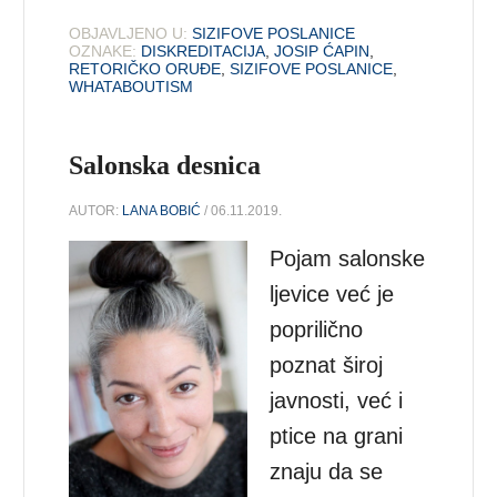
OBJAVLJENO U:
SIZIFOVE POSLANICE
OZNAKE:
DISKREDITACIJA
,
JOSIP ĆAPIN
,
RETORIČKO ORUĐE
,
SIZIFOVE POSLANICE
,
WHATABOUTISM
Salonska desnica
AUTOR:
LANA BOBIĆ
/ 06.11.2019.
Pojam salonske
ljevice već je
poprilično
poznat široj
javnosti, već i
ptice na grani
znaju da se