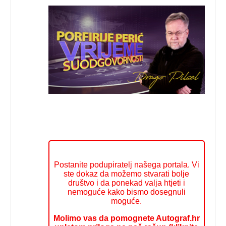
Postanite podupiratelj našega portala. Vi
ste dokaz da možemo stvarati bolje
društvo i da ponekad valja htjeti i
nemoguće kako bismo dosegnuli
moguće.
Molimo vas da pomognete Autograf.hr