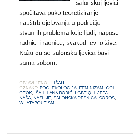
salonskoj ljevici
spočitava puko teoretiziranje
nauštrb djelovanja u području
stvarnih problema koje ljudi, napose
radnici i radnice, svakodnevno žive.
Kažu da se salonska ljevica bavi
sama sobom.
OBJAVLJENO U:
IŠAH
OZNAKE:
BOG
,
EKOLOGIJA
,
FEMINIZAM
,
GOLI
OTOK
,
IŠAH
,
LANA BOBIĆ
,
LGBTIQ
,
LIJEPA
NAŠA
,
NASILJE
,
SALONSKA DESNICA
,
SOROS
,
WHATABOUTISM