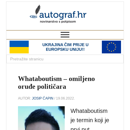
autograf.hr
novinarstvo s potpisom
UKRAJINA ČIM PRIJE U
EUROPSKU UNIJU!!
Whataboutism – omiljeno
oruđe političara
AUTOR:
JOSIP ĆAPIN
/ 19.06.2022.
Whataboutism
je termin koji je
prvi put