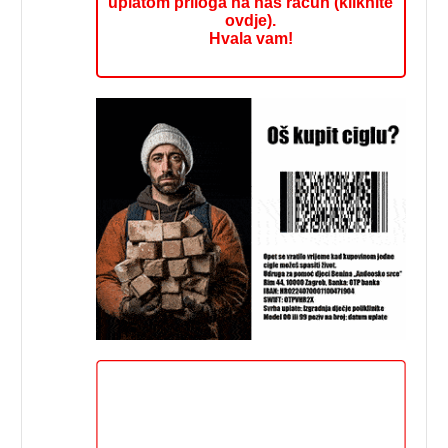
uplatom priloga na naš račun (kliknite
ovdje).
Hvala vam!