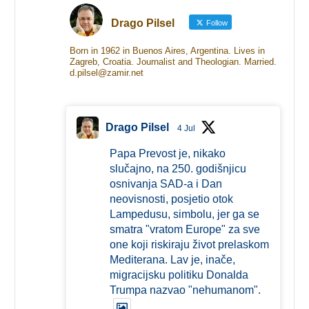
Drago Pilsel
Follow
Born in 1962 in Buenos Aires, Argentina. Lives in
Zagreb, Croatia. Journalist and Theologian. Married.
d.pilsel@zamir.net
Drago Pilsel
4 Jul
Papa Prevost je, nikako
slučajno, na 250. godišnjicu
osnivanja SAD-a i Dan
neovisnosti, posjetio otok
Lampedusu, simbolu, jer ga se
smatra "vratom Europe" za sve
one koji riskiraju život prelaskom
Mediterana. Lav je, inače,
migracijsku politiku Donalda
Trumpa nazvao "nehumanom".