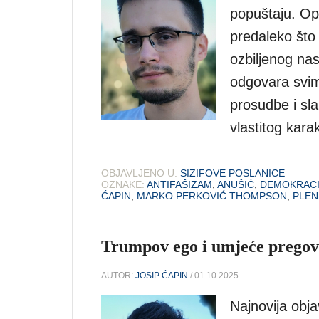
popuštaju. Optu
predaleko što
ozbiljenog nas
odgovara svim
prosudbe i sl
vlastitog kara
OBJAVLJENO U:
SIZIFOVE POSLANICE
OZNAKE:
ANTIFAŠIZAM
,
ANUŠIĆ
,
DEMOKRACI
ĆAPIN
,
MARKO PERKOVIĆ THOMPSON
,
PLEN
Trumpov ego i umjeće pregov
AUTOR:
JOSIP ĆAPIN
/ 01.10.2025.
Najnovija obj