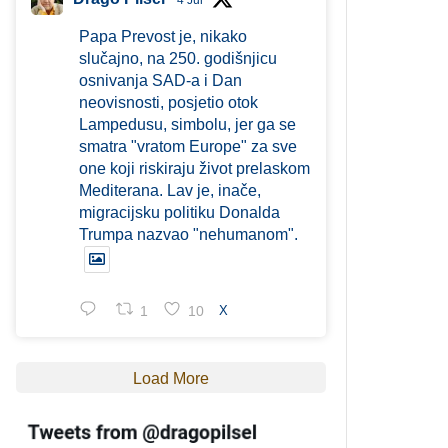
4 Jul
Papa Prevost je, nikako
slučajno, na 250. godišnjicu
osnivanja SAD-a i Dan
neovisnosti, posjetio otok
Lampedusu, simbolu, jer ga se
smatra "vratom Europe" za sve
one koji riskiraju život prelaskom
Mediterana. Lav je, inače,
migracijsku politiku Donalda
Trumpa nazvao "nehumanom".
1
10
X
Load More