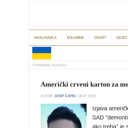
NASLOVNICA
KOLUMNE
OSVRT
ODJEC
Američki crveni karton za m
AUTOR:
JOSIP ĆAPIN
/ 16.07.2026.
Izjava američ
SAD ”demontir
ako treba” je