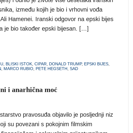
ijes) i odnio je živote više desetaka iranskih
nika, između kojih je bio i vrhovni vođa
 Ali Hamenei. Iranski odgovor na epski bijes
a je bio također epski bijesan. […]
HU
,
BLISKI ISTOK
,
CIPAR
,
DONALD TRUMP
,
EPSKI BIJES
,
N
,
MARCO RUBIO
,
PETE HEGSETH
,
SAD
ni i anarhična moć
tarstvo pravosuđa objavilo je posljednji niz
ji su povezani s pokojnim filmskim