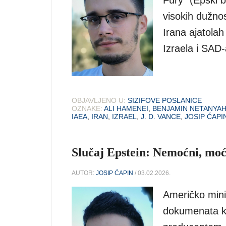
Fury” (Epski b
visokih dužnos
Irana ajatolah
Izraela i SAD-
OBJAVLJENO U:
SIZIFOVE POSLANICE
OZNAKE:
ALI HAMENEI
,
BENJAMIN NETANYA
IAEA
,
IRAN
,
IZRAEL
,
J. D. VANCE
,
JOSIP ĆAPI
Slučaj Epstein: Nemoćni, moć
AUTOR:
JOSIP ĆAPIN
/ 03.02.2026.
Američko minis
dokumenata ko