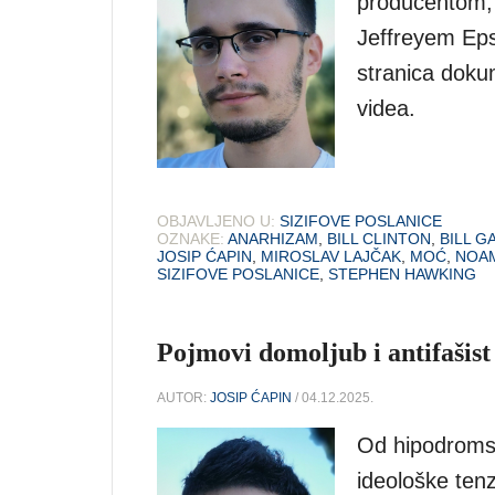
producentom, 
Jeffreyem Epst
stranica doku
videa.
OBJAVLJENO U:
SIZIFOVE POSLANICE
OZNAKE:
ANARHIZAM
,
BILL CLINTON
,
BILL G
JOSIP ĆAPIN
,
MIROSLAV LAJČAK
,
MOĆ
,
NOA
SIZIFOVE POSLANICE
,
STEPHEN HAWKING
Pojmovi domoljub i antifašist
AUTOR:
JOSIP ĆAPIN
/ 04.12.2025.
Od hipodroms
ideološke ten