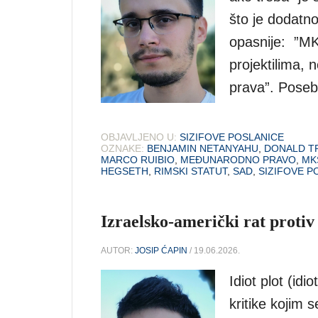
što je dodatno
opasnije: ”MK
projektilima
prava”. Posebn
OBJAVLJENO U:
SIZIFOVE POSLANICE
OZNAKE:
BENJAMIN NETANYAHU
,
DONALD T
MARCO RUIBIO
,
MEĐUNARODNO PRAVO
,
MK
HEGSETH
,
RIMSKI STATUT
,
SAD
,
SIZIFOVE P
Izraelsko-američki rat protiv 
AUTOR:
JOSIP ĆAPIN
/ 19.06.2026.
Idiot plot (idi
kritike kojim 