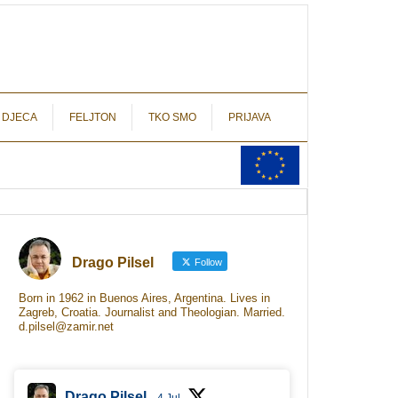
autograf.hr
novinarstvo s potpisom
 DJECA
FELJTON
TKO SMO
PRIJAVA
Drago Pilsel
Follow
Born in 1962 in Buenos Aires, Argentina. Lives in
Zagreb, Croatia. Journalist and Theologian. Married.
d.pilsel@zamir.net
Drago Pilsel