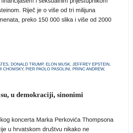
financijašem i seksualnim prijestupnikom
einom. Riječ je o više od tri milijuna
menata, preko 150 000 slika i više od 2000
ATES
,
DONALD TRUMP
,
ELON MUSK
,
JEFFREY EPSTEIN
,
M CHOMSKY
,
PIER PAOLO PASOLINI
,
PRINC ANDREW
,
 su, u demokraciji, sinonimi
kog koncerta Marka Perkovića Thompsona
zije u hrvatskom društvu nikako ne