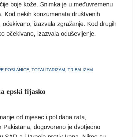
čije boje kože. Snimka je u međuvremenu
na. Kod nekih konzumenata društvenih
, očekivano, izazvala zgražanje. Kod drugih
ako očekivano, izazvala oduševljenje.
VE POSLANICE
,
TOTALITARIZAM
,
TRIBALIZAM
la epski fijasko
anje od mjesec i pol dana rata,
 Pakistana, dogovoreno je dvotjedno
u SAD-a i Izraela protiv Irana. Njime su