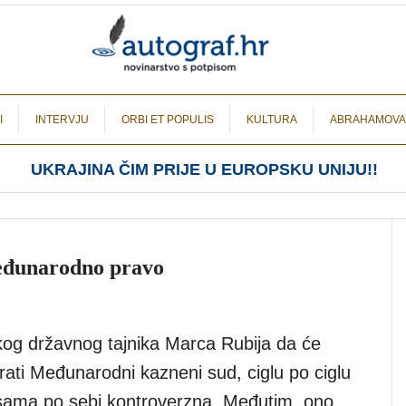
I
INTERVJU
ORBI ET POPULIS
KULTURA
ABRAHAMOVA
UKRAJINA ČIM PRIJE U EUROPSKU UNIJU!!
eđunarodno pravo
kog državnog tajnika Marca Rubija da će
ati Međunarodni kazneni sud, ciglu po ciglu
 sama po sebi kontroverzna. Međutim, ono