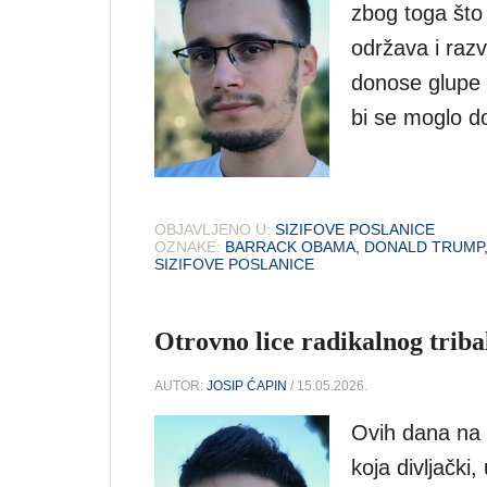
zbog toga što 
održava i razvi
donose glupe 
bi se moglo do
OBJAVLJENO U:
SIZIFOVE POSLANICE
OZNAKE:
BARRACK OBAMA
,
DONALD TRUMP
SIZIFOVE POSLANICE
Otrovno lice radikalnog trib
AUTOR:
JOSIP ĆAPIN
/ 15.05.2026.
Ovih dana na 
koja divljački,