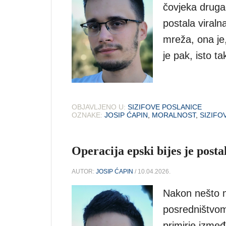
čovjeka druga
postala viral
mreža, ona je
je pak, isto t
OBJAVLJENO U:
SIZIFOVE POSLANICE
OZNAKE:
JOSIP ĆAPIN
,
MORALNOST
,
SIZIFO
Operacija epski bijes je posta
AUTOR:
JOSIP ĆAPIN
/ 10.04.2026.
Nakon nešto m
posredništvom
primirje izmeđ