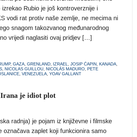
 izrekao Rubio je još kontroverznije i
S vodi rat protiv naše zemlje, ne mecima ni
, nego snagom takozvanog međunarodnog
o vrijedi naglasiti ovaj pridjev […]
RUMP
,
GAZA
,
GRENLAND
,
IZRAEL
,
JOSIP ĆAPIN
,
KANADA
,
S
,
NICOLAS GUILLOU
,
NICOLÁS MADURO
,
PETE
OSLANICE
,
VENEZUELA
,
YOAV GALLANT
Irana je idiot plot
otska radnja) je pojam iz književne i filmske
se označava zaplet koji funkcionira samo