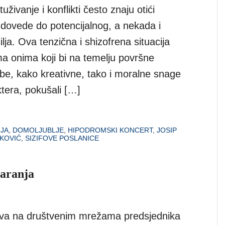
živanje i konflikti često znaju otići
 dovede do potencijalnog, a nekada i
ilja. Ova tenzična i shizofrena situacija
a onima koji bi na temelju površne
abe, kako kreativne, tako i moralne snage
ktera, pokušali […]
JA
,
DOMOLJUBLJE
,
HIPODROMSKI KONCERT
,
JOSIP
KOVIĆ
,
SIZIFOVE POSLANICE
aranja
ava na društvenim mrežama predsjednika