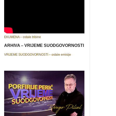
EKUMENA – ostale tribine
ARHIVA – VRIJEME SUODGOVORNOSTI
VRIJEME SUODGOVORNOSTI – ostale emisije