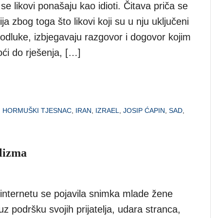
se likovi ponašaju kao idioti. Čitava priča se
ja zbog toga što likovi koji su u nju uključeni
odluke, izbjegavaju razgovor i dogovor kojim
ći do rješenja, […]
,
HORMUŠKI TJESNAC
,
IRAN
,
IZRAEL
,
JOSIP ĆAPIN
,
SAD
,
alizma
internetu se pojavila snimka mlade žene
 uz podršku svojih prijatelja, udara stranca,