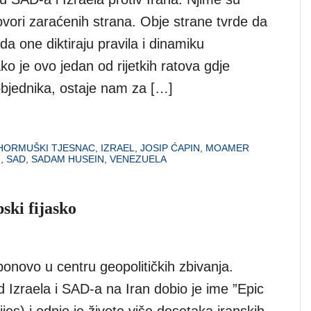
ovori zaraćenih strana. Obje strane tvrde da
 da one diktiraju pravila i dinamiku
o je ovo jedan od rijetkih ratova gdje
jednika, ostaje nam za […]
HORMUŠKI TJESNAC
,
IZRAEL
,
JOSIP ĆAPIN
,
MOAMER
N
,
SAD
,
SADAM HUSEIN
,
VENEZUELA
pski fijasko
e ponovo u centru geopolitičkih zbivanja.
 Izraela i SAD-a na Iran dobio je ime ”Epic