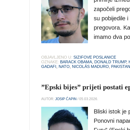
započeli preg
su pobijedile i
pregovora. Kak
imamo dva pob
OBJAVLJENO U:
SIZIFOVE POSLANICE
OZNAKE:
BARACK OBAMA
,
DONALD TRUMP
,
GADAFI
,
NATO
,
NICOLÁS MADURO
,
PAKISTA
”Epski bijes” prijeti postati e
AUTOR:
JOSIP ĆAPIN
/ 05.03.2026.
Bliski istok j
Ponovni napad