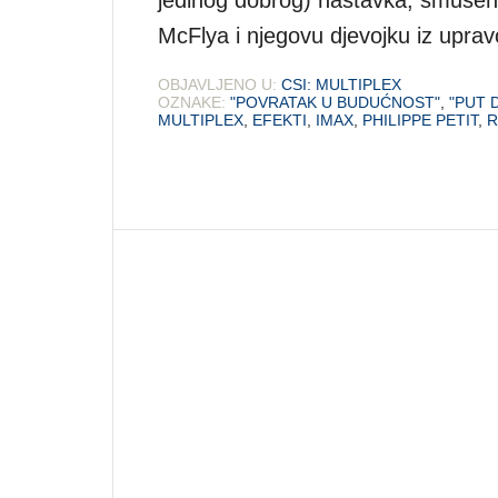
jedinog dobrog) nastavka, smušen
McFlya i njegovu djevojku iz uprav
OBJAVLJENO U:
CSI: MULTIPLEX
OZNAKE:
"POVRATAK U BUDUĆNOST"
,
"PUT 
MULTIPLEX
,
EFEKTI
,
IMAX
,
PHILIPPE PETIT
,
R