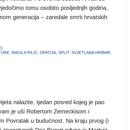
vjedočimo tomu osobito posljednjih godina,
nom generacija – zaredale smrti hrvatskih
E)
TURE
,
NIKOLA PILIĆ
,
OPATIJA
,
SPLIT
,
SVJETLANA HRIBAR
,
ijeta nalazite, tjedan posred kojeg je pao
o vam je uši Robertom Zemeckisom i
m Povratak u budućnost. Na kraju prvog (i