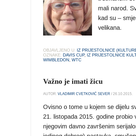
mali narod. S
kad su – smje
velikana.
OBJAVLJENO U:
IZ PRIJESTOLNICE (KULTUR
OZNAKE:
DAVIS CUP
,
IZ PRIJESTOLNICE KUL
WIMBLEDON
,
WTC
Važno je imati žicu
AUTOR:
VLADIMIR CVETKOVIĆ SEVER
/ 26.10.2015.
Ovisno o tome u kojem se dijelu sv
21. listopada 2015. godine probi
njegovim davno završenim serijalo