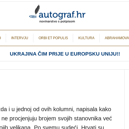
I
INTERVJU
ORBI ET POPULIS
KULTURA
ABRAHAMOVA
UKRAJINA ČIM PRIJE U EUROPSKU UNIJU!!
a i u jednoj od ovih kolumni, napisala kako
 ne procjenjuju brojem svojih stanovnika već
jih velikana. Po svemu sudeći, Hrvati su