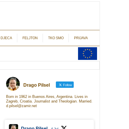
autograf.hr
novinarstvo s potpisom
 DJECA
FELJTON
TKO SMO
PRIJAVA
Drago Pilsel
Follow
Born in 1962 in Buenos Aires, Argentina. Lives in
Zagreb, Croatia. Journalist and Theologian. Married.
d.pilsel@zamir.net
Drago Pilsel