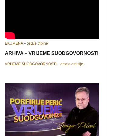
EKUMENA – ostale tribine
ARHIVA – VRIJEME SUODGOVORNOSTI
VRIJEME SUODGOVORNOSTI – ostale emisije