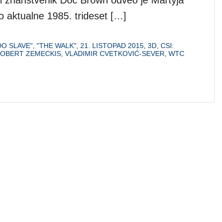
i znanstvenik Doc Brown odveo je Martyja
o aktualne 1985. trideset […]
DO SLAVE"
,
"THE WALK"
,
21. LISTOPAD 2015
,
3D
,
CSI:
OBERT ZEMECKIS
,
VLADIMIR CVETKOVIĆ-SEVER
,
WTC