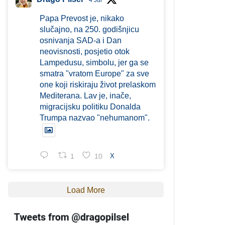
4 Jul
Papa Prevost je, nikako
slučajno, na 250. godišnjicu
osnivanja SAD-a i Dan
neovisnosti, posjetio otok
Lampedusu, simbolu, jer ga se
smatra "vratom Europe" za sve
one koji riskiraju život prelaskom
Mediterana. Lav je, inače,
migracijsku politiku Donalda
Trumpa nazvao "nehumanom".
1
10
X
Load More