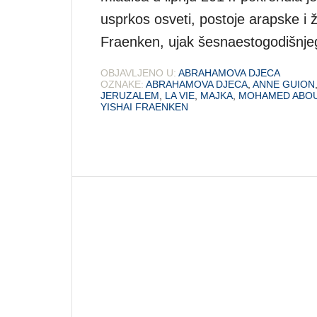
usprkos osveti, postoje arapske i ž
Fraenken, ujak šesnaestogodišnjeg
OBJAVLJENO U:
ABRAHAMOVA DJECA
OZNAKE:
ABRAHAMOVA DJECA
,
ANNE GUION
JERUZALEM
,
LA VIE
,
MAJKA
,
MOHAMED ABOU
YISHAI FRAENKEN