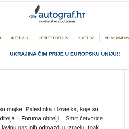
I
INTERVJU
ORBI ET POPULIS
KULTURA
ABRAHAMOVA
UKRAJINA ČIM PRIJE U EUROPSKU UNIJU!!
u majke, Palestinka i Izraelka, koje su
oditelja – Foruma obitelji. Smrt četvorice
 lavinu nasilnih odmazdi u Izraelu. Ipak,