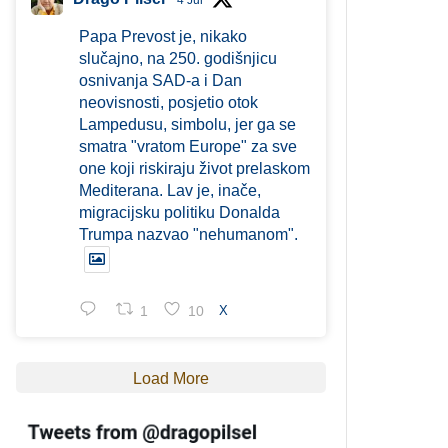
4 Jul
Papa Prevost je, nikako
slučajno, na 250. godišnjicu
osnivanja SAD-a i Dan
neovisnosti, posjetio otok
Lampedusu, simbolu, jer ga se
smatra "vratom Europe" za sve
one koji riskiraju život prelaskom
Mediterana. Lav je, inače,
migracijsku politiku Donalda
Trumpa nazvao "nehumanom".
1
10
X
Load More