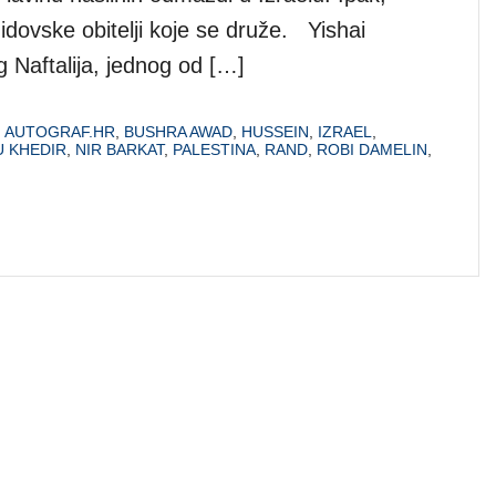
idovske obitelji koje se druže. Yishai
 Naftalija, jednog od […]
,
AUTOGRAF.HR
,
BUSHRA AWAD
,
HUSSEIN
,
IZRAEL
,
 KHEDIR
,
NIR BARKAT
,
PALESTINA
,
RAND
,
ROBI DAMELIN
,