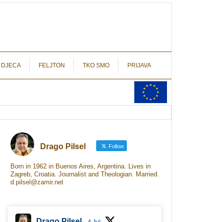
autograf.hr
novinarstvo s potpisom
 DJECA
FELJTON
TKO SMO
PRIJAVA
Drago Pilsel
Follow
Born in 1962 in Buenos Aires, Argentina. Lives in
Zagreb, Croatia. Journalist and Theologian. Married.
d.pilsel@zamir.net
Drago Pilsel