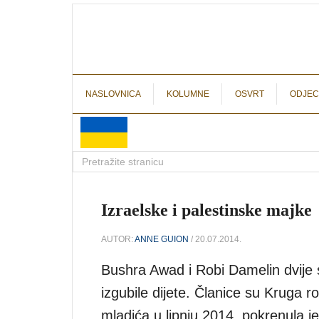
NASLOVNICA
KOLUMNE
OSVRT
ODJEC
Izraelske i palestinske majke
AUTOR:
ANNE GUION
/ 20.07.2014.
Bushra Awad i Robi Damelin dvije s
izgubile dijete. Članice su Kruga r
mladića u lipnju 2014. pokrenula je