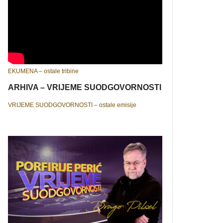
EKUMENA – ostale tribine
ARHIVA – VRIJEME SUODGOVORNOSTI
VRIJEME SUODGOVORNOSTI – ostale emisije