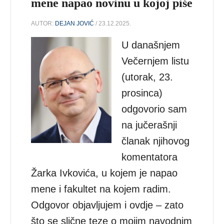
mene napao novinu u kojoj piše
AUTOR:
DEJAN JOVIĆ
/ 23.12.2025.
U današnjem
Večernjem listu
(utorak, 23.
prosinca)
odgovorio sam
na jučerašnji
članak njihovog
komentatora
Žarka Ivkovića, u kojem je napao
mene i fakultet na kojem radim.
Odgovor objavljujem i ovdje – zato
što se slične teze o mojim navodnim