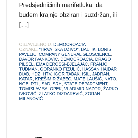
Predsjedničinih marifetluka, da
budem krajnje obziran i suzdržan, ili
[…]
OBJAVLJENO U:
DEMOCROACIA
OZNAKE:
"HRVATSKA UŽIVO"
,
BALTIK
,
BORIS
PAVELIĆ
,
COMPANY GENERAL GEOSCIENCE
,
DAVOR IVANKOVIĆ
,
DEMOCROACIA
,
DRAGO
PILSEL
,
EMA DEROSSI-BJELAJAC
,
FRANJO
TUĐMAN
,
GORANKO FIŽULIĆ
,
HASSAN HAIDAR
DIAB
,
HDZ
,
HTV
,
IGOR TABAK
,
ISIL
,
JADRAN
,
KATAR
,
KREŠIMIR ŽABEC
,
MATE LAUŠIĆ
,
NATO
,
NOB
,
RTL
,
SAD
,
SRH
,
STATE DEPARTMENT
,
TOMISLAV SALOPEK
,
VLADIMIR NAZOR
,
ŽARKO
IVKOVIĆ
,
ZLATKO DIZDAREVIĆ
,
ZORAN
MILANOVIĆ