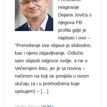
reagiranje
Dejana Jovića s
njegova FB
profila gdje je
napisao i ovo –
“Prenošenje ove objave je slobodno,
kao i njeno objavljivanje. Odlučio
sam objaviti odgovor ovdje, a ne u
Večernjem listu, jer je ta novina –
načinom na koji se ponijela u ovom
slučaju (a i u prethodnima koje
opisujem) – […]
OBJAVLJENO U:
ODJECI