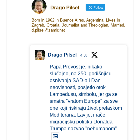
Drago Pilsel
Follow
Born in 1962 in Buenos Aires, Argentina. Lives in
Zagreb, Croatia. Journalist and Theologian. Married.
d.pilsel@zamir.net
Drago Pilsel
4 Jul
Papa Prevost je, nikako
slučajno, na 250. godišnjicu
osnivanja SAD-a i Dan
neovisnosti, posjetio otok
Lampedusu, simbolu, jer ga se
smatra "vratom Europe" za sve
one koji riskiraju život prelaskom
Mediterana. Lav je, inače,
migracijsku politiku Donalda
Trumpa nazvao "nehumanom".