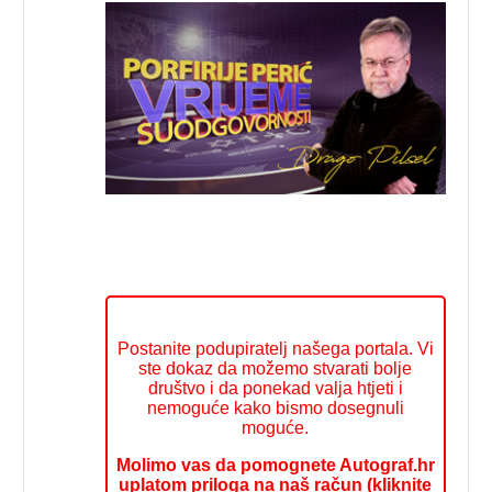
Postanite podupiratelj našega portala. Vi
ste dokaz da možemo stvarati bolje
društvo i da ponekad valja htjeti i
nemoguće kako bismo dosegnuli
moguće.
Molimo vas da pomognete Autograf.hr
uplatom priloga na naš račun (kliknite