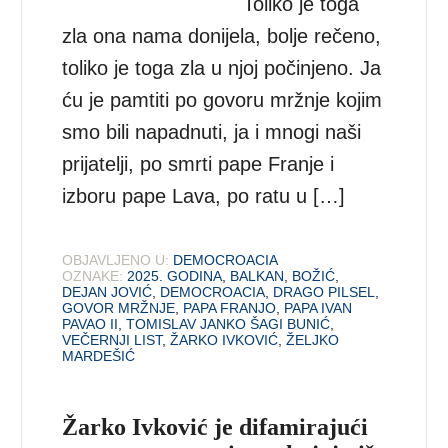
Toliko je toga
zla ona nama donijela, bolje rečeno,
toliko je toga zla u njoj počinjeno. Ja
ću je pamtiti po govoru mržnje kojim
smo bili napadnuti, ja i mnogi naši
prijatelji, po smrti pape Franje i
izboru pape Lava, po ratu u […]
OBJAVLJENO U:
DEMOCROACIA
OZNAKE:
2025. GODINA
,
BALKAN
,
BOŽIĆ
,
DEJAN JOVIĆ
,
DEMOCROACIA
,
DRAGO PILSEL
,
GOVOR MRŽNJE
,
PAPA FRANJO
,
PAPA IVAN
PAVAO II
,
TOMISLAV JANKO ŠAGI BUNIĆ
,
VEČERNJI LIST
,
ŽARKO IVKOVIĆ
,
ŽELJKO
MARDEŠIĆ
Žarko Ivković je difamirajući