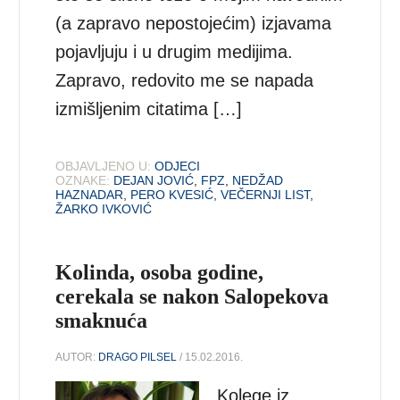
(a zapravo nepostojećim) izjavama
pojavljuju i u drugim medijima.
Zapravo, redovito me se napada
izmišljenim citatima […]
OBJAVLJENO U:
ODJECI
OZNAKE:
DEJAN JOVIĆ
,
FPZ
,
NEDŽAD
HAZNADAR
,
PERO KVESIĆ
,
VEČERNJI LIST
,
ŽARKO IVKOVIĆ
Kolinda, osoba godine,
cerekala se nakon Salopekova
smaknuća
AUTOR:
DRAGO PILSEL
/ 15.02.2016.
Kolege iz