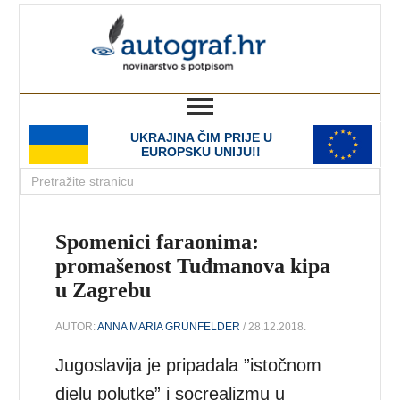
autograf.hr
novinarstvo s potpisom
UKRAJINA ČIM PRIJE U
EUROPSKU UNIJU!!
Spomenici faraonima:
promašenost Tuđmanova kipa
u Zagrebu
AUTOR:
ANNA MARIA GRÜNFELDER
/ 28.12.2018.
Jugoslavija je pripadala ”istočnom
djelu polutke” i socrealizmu u