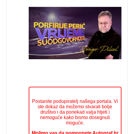
Postanite podupiratelj našega portala. Vi
ste dokaz da možemo stvarati bolje
društvo i da ponekad valja htjeti i
nemoguće kako bismo dosegnuli
moguće.
Molimo vas da pomognete Autograf.hr