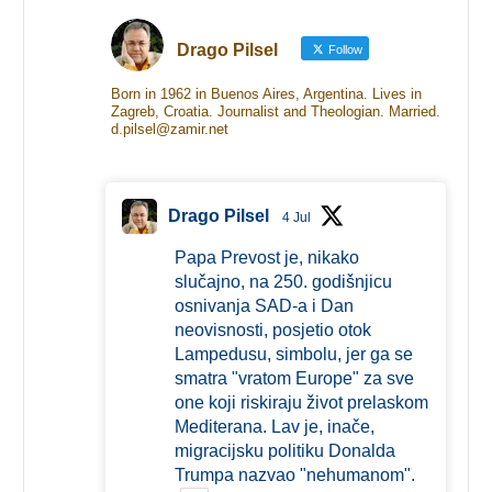
Drago Pilsel
Follow
Born in 1962 in Buenos Aires, Argentina. Lives in
Zagreb, Croatia. Journalist and Theologian. Married.
d.pilsel@zamir.net
Drago Pilsel
4 Jul
Papa Prevost je, nikako
slučajno, na 250. godišnjicu
osnivanja SAD-a i Dan
neovisnosti, posjetio otok
Lampedusu, simbolu, jer ga se
smatra "vratom Europe" za sve
one koji riskiraju život prelaskom
Mediterana. Lav je, inače,
migracijsku politiku Donalda
Trumpa nazvao "nehumanom".