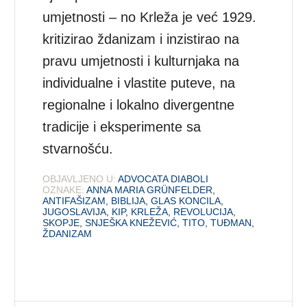
umjetnosti – no Krleža je već 1929.
kritizirao ždanizam i inzistirao na
pravu umjetnosti i kulturnjaka na
individualne i vlastite puteve, na
regionalne i lokalno divergentne
tradicije i eksperimente sa
stvarnošću.
OBJAVLJENO U:
ADVOCATA DIABOLI
OZNAKE:
ANNA MARIA GRÜNFELDER
,
ANTIFAŠIZAM
,
BIBLIJA
,
GLAS KONCILA
,
JUGOSLAVIJA
,
KIP
,
KRLEŽA
,
REVOLUCIJA
,
SKOPJE
,
SNJEŠKA KNEŽEVIĆ
,
TITO
,
TUĐMAN
,
ŽDANIZAM