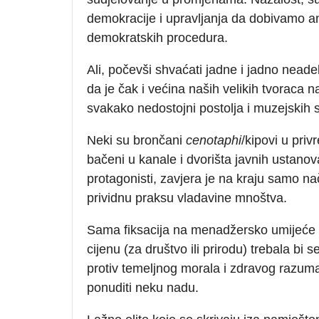
demokracije i upravljanja da dobivamo an
demokratskih procedura.
Ali, počevši shvaćati jadne i jadno nead
da je čak i većina naših velikih tvoraca
svakako nedostojni postolja i muzejskih so
Neki su brončani
cenotaphi
/kipovi u pri
bačeni u kanale i dvorišta javnih ustanova.
protagonisti, zavjera je na kraju samo na
prividnu praksu vladavine mnoštva.
Sama fiksacija na menadžersko umijeće 
cijenu (za društvo ili prirodu) trebala bi 
protiv temeljnog morala i zdravog razuma. I
ponuditi neku nadu.