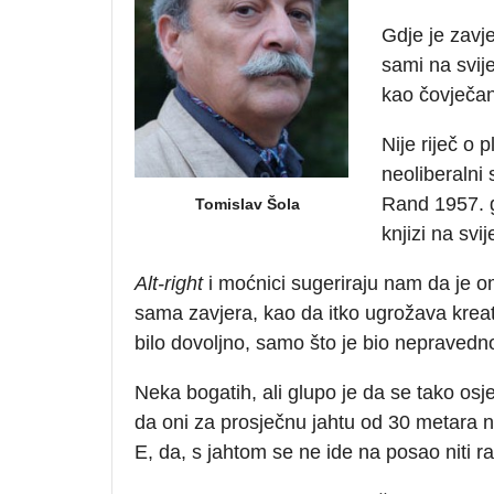
Gdje je zavje
sami na svij
kao čovječans
Nije riječ o 
neoliberalni 
Rand 1957. g
Tomislav Šola
knjizi na svi
Alt-right
i moćnici sugeriraju nam da je o
sama zavjera, kao da itko ugrožava kreati
bilo dovoljno, samo što je bio nepravedno 
Neka bogatih, ali glupo je da se tako o
da oni za prosječnu jahtu od 30 metara n
E, da, s jahtom se ne ide na posao niti r