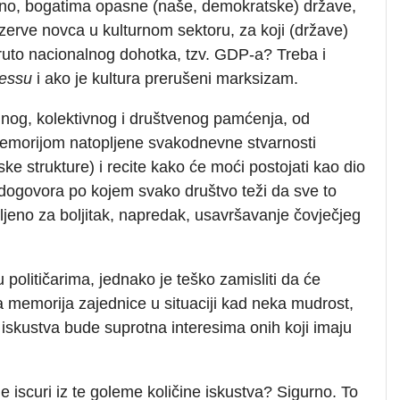
dno, bogatima opasne (naše, demokratske) države,
rezerve novca u kulturnom sektoru, za koji (države)
bruto nacionalnog dohotka, tzv. GDP-a? Treba i
essu
i ako je kultura prerušeni marksizam.
nog, kolektivnog i društvenog pamćenja, od
memorijom natopljene svakodnevne stvarnosti
ke strukture) i recite kako će moći postojati kao dio
 dogovora po kojem svako društvo teži da sve to
jeno za boljitak, napredak, usavršavanje čovječjeg
ju političarima, jednako je teško zamisliti da će
sna memorija zajednice u situaciji kad neka mudrost,
 iskustva bude suprotna interesima onih koji imaju
e iscuri iz te goleme količine iskustva? Sigurno. To