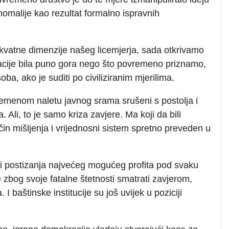
omalije kao rezultat formalno ispravnih
ekvatne dimenzije našeg licemjerja, sada otkrivamo
 nacije bila puno gora nego što povremeno priznamo,
ba, ako je suditi po civiliziranim mjerilima.
vremenom naletu javnog srama srušeni s postolja i
 Ali, to je samo kriza zavjere. Ma koji da bili
čin mišljenja i vrijednosni sistem spretno preveden u
i postizanja najvećeg mogućeg profita pod svaku
se zbog svoje fatalne štetnosti smatrati zavjerom,
 baštinske institucije su još uvijek u poziciji