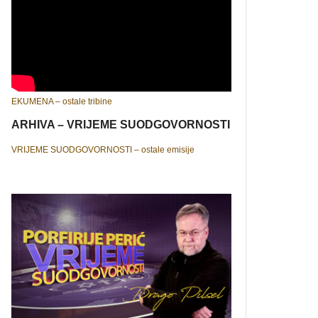
EKUMENA – ostale tribine
ARHIVA – VRIJEME SUODGOVORNOSTI
VRIJEME SUODGOVORNOSTI – ostale emisije