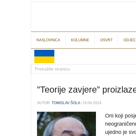
NASLOVNICA
KOLUMNE
OSVRT
ODJEC
”Teorije zavjere” proizla
AUTOR:
TOMISLAV ŠOLA
/ 19.04.2024.
Oni koji pos
neograničenu 
ujedno je sv