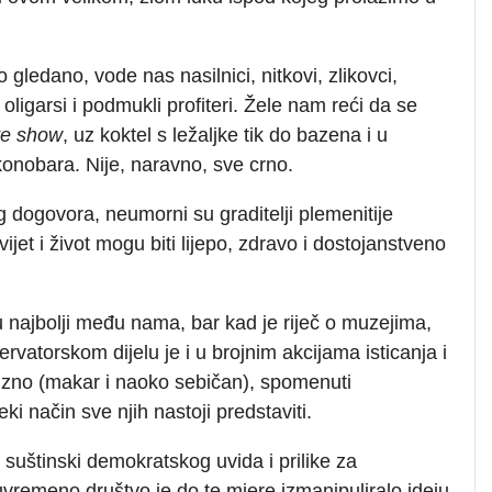
o gledano, vode nas nasilnici, nitkovi, zlikovci,
ni oligarsi i podmukli profiteri. Žele nam reći da se
ve show
, uz koktel s ležaljke tik do bazena i u
konobara. Nije, naravno, sve crno.
nog dogovora, neumorni su graditelji plemenitije
ijet i život mogu biti lijepo, zdravo i dostojanstveno
nu najbolji među nama, bar kad je riječ o muzejima,
rvatorskom dijelu je i u brojnim akcijama isticanja i
cizno (makar i naoko sebičan), spomenuti
ki način sve njih nastoji predstaviti.
io suštinski demokratskog uvida i prilike za
vremeno društvo je do te mjere izmanipuliralo ideju