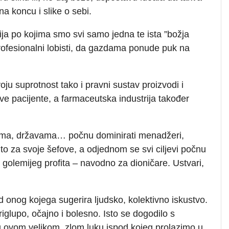
na koncu i slike o sebi.
gija po kojima smo svi samo jedna te ista ”božja
 profesionalni lobisti, da gazdama ponude puk na
ju suprotnost tako i pravni sustav proizvodi i
ve pacijente, a farmaceutska industrija također
ama, državama… počnu dominirati menadžeri,
ne to za svoje šefove, a odjednom se svi ciljevi počnu
 golemijeg profita – navodno za dioničare. Ustvari,
 onog kojega sugerira ljudsko, kolektivno iskustvo.
riglupo, očajno i bolesno. Isto se dogodilo s
 u ovom velikom, zlom luku ispod kojeg prolazimo u