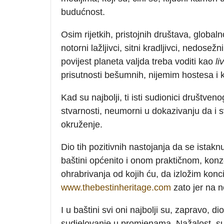
budućnost.
Osim rijetkih, pristojnih društava, globaln
notorni lažljivci, sitni kradljivci, nedosež
povijest planeta valjda treba voditi kao
li
prisutnosti bešumnih, nijemim hostesa i 
Kad su najbolji, ti isti sudionici društve
stvarnosti, neumorni u dokazivanju da i sv
okruženje.
Dio tih pozitivnih nastojanja da se istak
baštini općenito i onom praktičnom, konze
ohrabrivanja od kojih ću, da izložim kon
www.thebestinheritage.com
zato jer na ne
I u baštini svi oni najbolji su, zapravo, d
sudjelovanje u promjenama. Nažalost, su