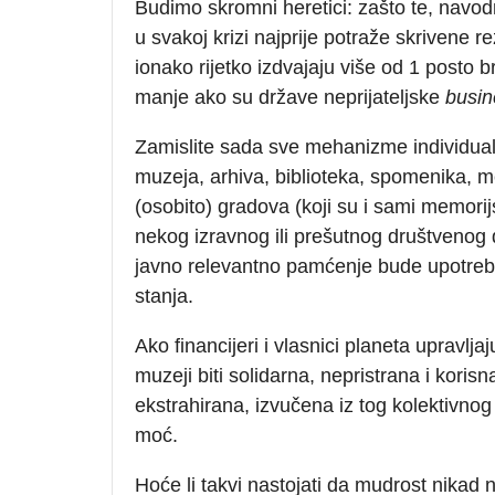
Budimo skromni heretici: zašto te, navo
u svakoj krizi najprije potraže skrivene 
ionako rijetko izdvajaju više od 1 posto 
manje ako su države neprijateljske
busin
Zamislite sada sve mehanizme individual
muzeja, arhiva, biblioteka, spomenika, 
(osobito) gradova (koji su i sami memorijs
nekog izravnog ili prešutnog društvenog
javno relevantno pamćenje bude upotrebl
stanja.
Ako financijeri i vlasnici planeta upravlja
muzeji biti solidarna, nepristrana i kori
ekstrahirana, izvučena iz tog kolektivnog
moć.
Hoće li takvi nastojati da mudrost nikad n