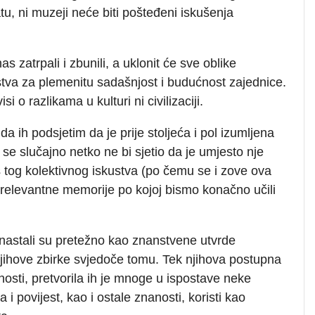
, ni muzeji neće biti pošteđeni iskušenja
as zatrpali i zbunili, a uklonit će sve oblike
tstva za plemenitu sadašnjost i budućnost zajednice.
i o razlikama u kulturi ni civilizaciji.
da ih podsjetim da je prije stoljeća i pol izumljena
se slučajno netko ne bi sjetio da je umjesto nje
š tog kolektivnog iskustva (po čemu se i zove ova
 relevantne memorije po kojoj bismo konačno učili
, nastali su pretežno kao znanstvene utvrde
jihove zbirke svjedoče tomu. Tek njihova postupna
osti, pretvorila ih je mnoge u ispostave neke
 i povijest, kao i ostale znanosti, koristi kao