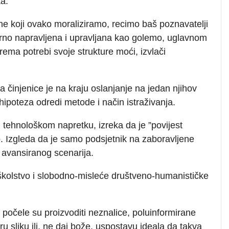
a.
tine koji ovako moraliziramo, recimo baš poznavatelji
mjerno napravljena i upravljana kao golemo, uglavnom
rema potrebi svoje strukture moći, izvlači
a činjenice je na kraju oslanjanje na jedan njihov
 hipoteza odredi metode i način istraživanja.
tehnološkom napretku, izreka da je ”povijest
no. Izgleda da je samo podsjetnik na zaboravljene
 avansiranog scenarija.
o školstvo i slobodno-misleće društveno-humanističke
počele su proizvoditi neznalice, poluinformirane
iru sliku ili, ne daj bože, uspostavu ideala da takva