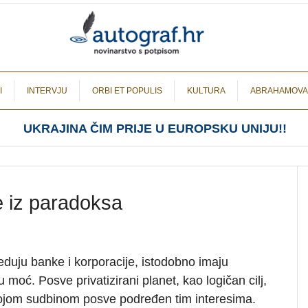
I
INTERVJU
ORBI ET POPULIS
KULTURA
ABRAHAMOVA
UKRAJINA ČIM PRIJE U EUROPSKU UNIJU!!
ze iz paradoksa
jeduju banke i korporacije, istodobno imaju
moć. Posve privatizirani planet, kao logičan cilj,
ojom sudbinom posve podređen tim interesima.