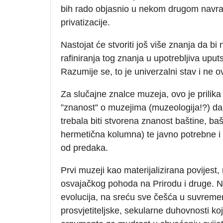
bih rado objasnio u nekom drugom navratu
privatizacije.
Nastojat će stvoriti još više znanja da bi n
rafiniranja tog znanja u upotrebljiva upu
Razumije se, to je univerzalni stav i ne ovis
Za slučajne znalce muzeja, ovo je prilika 
”znanost” o muzejima (muzeologija!?) da 
trebala biti stvorena znanost baštine, ba
hermetična kolumna) te javno potrebne i
od predaka.
Prvi muzeji kao materijalizirana povijest
osvajačkog pohoda na Prirodu i druge. N
evolucija, na sreću sve češća u suvremen
prosvjetiteljske, sekularne duhovnosti koja