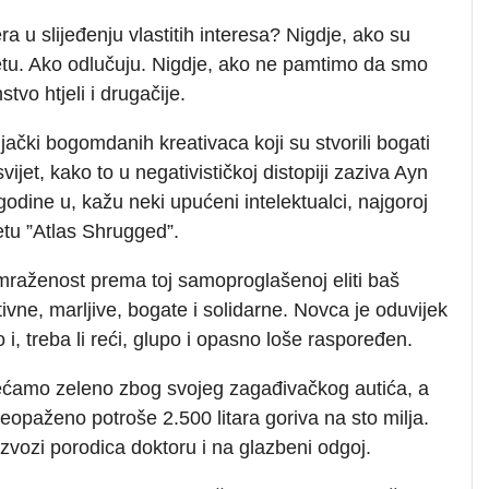
ra u slijeđenju vlastitih interesa? Nigdje, ako su
etu. Ako odlučuju. Nigdje, ako ne pamtimo da smo
tvo htjeli i drugačije.
pljački bogomdanih kreativaca koji su stvorili bogati
svijet, kako to u negativističkoj distopiji zaziva Ayn
odine u, kažu neki upućeni intelektualci, najgoroj
jetu ”Atlas Shrugged”.
mraženost prema toj samoproglašenoj eliti baš
vne, marljive, bogate i solidarne. Novca je oduvijek
i, treba li reći, glupo i opasno loše raspoređen.
sjećamo zeleno zbog svojeg zagađivačkog autića, a
eopaženo potroše 2.500 litara goriva na sto milja.
azvozi porodica doktoru i na glazbeni odgoj.