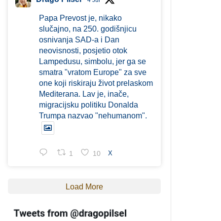
4 Jul
Papa Prevost je, nikako
slučajno, na 250. godišnjicu
osnivanja SAD-a i Dan
neovisnosti, posjetio otok
Lampedusu, simbolu, jer ga se
smatra "vratom Europe" za sve
one koji riskiraju život prelaskom
Mediterana. Lav je, inače,
migracijsku politiku Donalda
Trumpa nazvao "nehumanom".
1
10
X
Load More