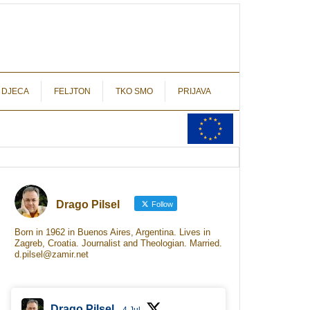
autograf.hr
novinarstvo s potpisom
 DJECA
FELJTON
TKO SMO
PRIJAVA
Drago Pilsel
Follow
Born in 1962 in Buenos Aires, Argentina. Lives in
Zagreb, Croatia. Journalist and Theologian. Married.
d.pilsel@zamir.net
Drago Pilsel