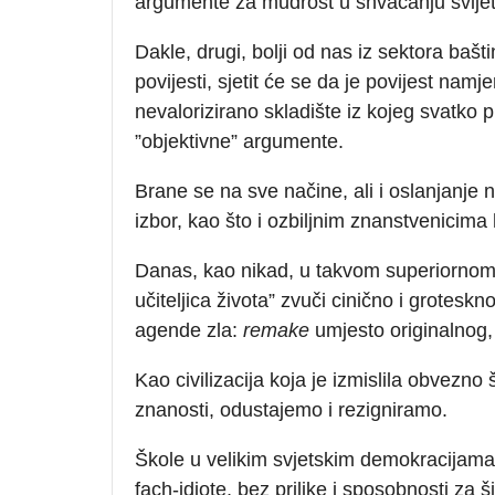
argumente za mudrost u shvaćanju svijet
Dakle, drugi, bolji od nas iz sektora baš
povijesti, sjetit će se da je povijest na
nevalorizirano skladište iz kojeg svatko p
”objektivne” argumente.
Brane se na sve načine, ali i oslanjanje n
izbor, kao što i ozbiljnim znanstvenicima
Danas, kao nikad, u takvom superiornom 
učiteljica života” zvuči cinično i grotesk
agende zla:
remake
umjesto originalnog,
Kao civilizacija koja je izmislila obvezn
znanosti, odustajemo i rezigniramo.
Škole u velikim svjetskim demokracijama 
fach-idiote, bez prilike i sposobnosti za š