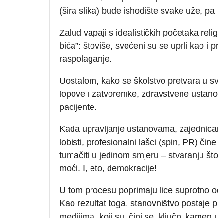
(šira slika) bude ishodište svake uže, pa 
Zalud vapaji s idealističkih početaka reli
bića”: štoviše, svećeni su se uprli kao i
raspolaganje.
Uostalom, kako se školstvo pretvara u svo
lopove i zatvorenike, zdravstvene ustano
pacijente.
Kada upravljanje ustanovama, zajednic
lobisti, profesionalni lašci (spin, PR) či
tumačiti u jedinom smjeru – stvaranju što
moći. I, eto, demokracije!
U tom procesu poprimaju lice suprotno od
Kao rezultat toga, stanovništvo postaje p
medijima, koji su, čini se, ključni kamen