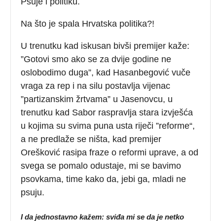
Psuje i politiku.
Na što je spala Hrvatska politika?!
U trenutku kad iskusan bivši premijer kaže:
”Gotovi smo ako se za dvije godine ne
oslobodimo duga”, kad Hasanbegović vuče
vraga za rep i na silu postavlja vijenac
”partizanskim žrtvama” u Jasenovcu, u
trenutku kad Sabor raspravlja stara izvješća
u kojima su svima puna usta riječi ”reforme“,
a ne predlaže se ništa, kad premijer
Orešković rasipa fraze o reformi uprave, a od
svega se pomalo odustaje, mi se bavimo
psovkama, time kako da, jebi ga, mladi ne
psuju.
I da jednostavno kažem: sviđa mi se da je netko