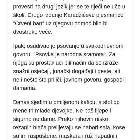
prevesti na drugi jezik jer se te riječi ne uče u
školi. Drugo izdanje Karadžićeve pjesmarice
”Crveni ban” uz njegovu pomoć bilo bi
dvostruke veće.
Ipak, osuđivao je psovanje u svakodnevnom
govoru. ”Psovka je narodna sramota”. Za
njega su prostakluci bili način da se izraze
snažni osjećaji, junački događaji i geste, ali
ne i nešto što priliči, javnom govoru, gospodi i
damama.
Danas sjedim u omiljenom kafiću, a stol do
mene tri mlade djevojke. Ne baš lijepe i
sigurno ne dame. Preko njihovih nisko
rezanih hlača prelijevaju se nabori sala, kose
su im raspuštene, maskara i ruž napadni i