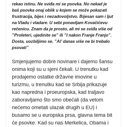
rekao istinu. Ne sviđa mi se psovka. No nekad je
baš psovka onaj oblik u kojem se može pokazati
frustracija, bijes i nezadovoljstvo. Bijesan sam i ljut
na Vladu i vladare. U sebi ponavljam Kovačićevu
rečenicu. Znam da je prosto, ali mi se sviđa više od
”Proleteri, ujedinite se” ili ”I nakon Franje Franjo”.
Dosta, uozbiljimo se. ”Al’ danas više ne bi trebalo
psovati”
Smjenjujemo dobre novinare i dajemo šansu
onima koji su u sjeni čekali. U trenutku kad
prodajemo ostatke državne imovine u
turizmu, u trenutku kad se Srbija prikazuje
kao napredna i proeuropska, kad traljavo
zaboravljamo što smo obećali (da vetom
nećemo ometati ulazak drugih u EU) i
busamo se u europska prsa, glavna tema bit
će psovke. Kad su nas Merkelica, Obama i