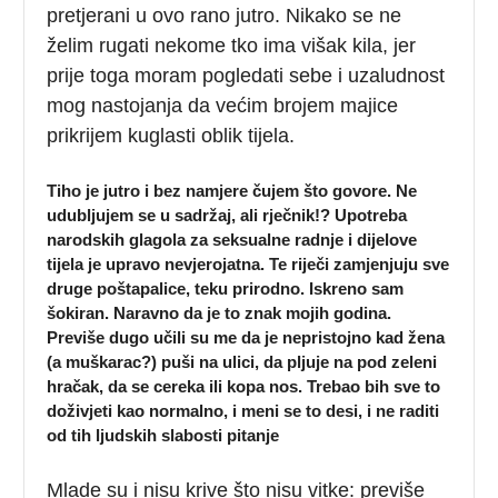
pretjerani u ovo rano jutro. Nikako se ne
želim rugati nekome tko ima višak kila, jer
prije toga moram pogledati sebe i uzaludnost
mog nastojanja da većim brojem majice
prikrijem kuglasti oblik tijela.
Tiho je jutro i bez namjere čujem što govore. Ne
udubljujem se u sadržaj, ali rječnik!? Upotreba
narodskih glagola za seksualne radnje i dijelove
tijela je upravo nevjerojatna. Te riječi zamjenjuju sve
druge poštapalice, teku prirodno. Iskreno sam
šokiran. Naravno da je to znak mojih godina.
Previše dugo učili su me da je nepristojno kad žena
(a muškarac?) puši na ulici, da pljuje na pod zeleni
hračak, da se cereka ili kopa nos. Trebao bih sve to
doživjeti kao normalno, i meni se to desi, i ne raditi
od tih ljudskih slabosti pitanje
Mlade su i nisu krive što nisu vitke: previše