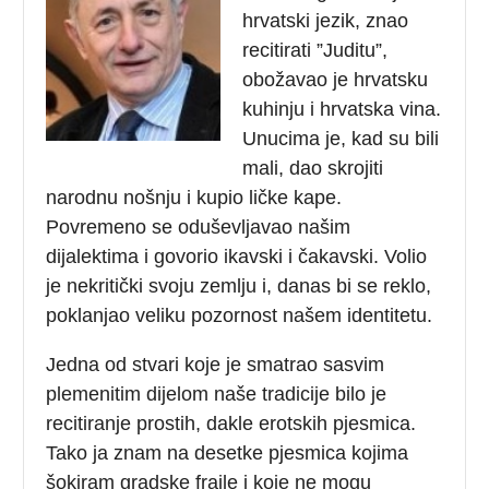
hrvatski jezik, znao
recitirati ”Juditu”,
obožavao je hrvatsku
kuhinju i hrvatska vina.
Unucima je, kad su bili
mali, dao skrojiti
narodnu nošnju i kupio ličke kape.
Povremeno se oduševljavao našim
dijalektima i govorio ikavski i čakavski. Volio
je nekritički svoju zemlju i, danas bi se reklo,
poklanjao veliku pozornost našem identitetu.
Jedna od stvari koje je smatrao sasvim
plemenitim dijelom naše tradicije bilo je
recitiranje prostih, dakle erotskih pjesmica.
Tako ja znam na desetke pjesmica kojima
šokiram gradske frajle i koje ne mogu