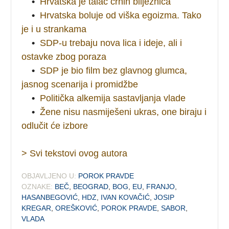
•
Hrvatska je talac crnih bilježnica
•
Hrvatska boluje od viška egoizma. Tako
je i u strankama
•
SDP-u trebaju nova lica i ideje, ali i
ostavke zbog poraza
•
SDP je bio film bez glavnog glumca,
jasnog scenarija i promidžbe
•
Politička alkemija sastavljanja vlade
•
Žene nisu nasmiješeni ukras, one biraju i
odlučit će izbore
> Svi tekstovi ovog autora
OBJAVLJENO U:
POROK PRAVDE
OZNAKE:
BEČ
,
BEOGRAD
,
BOG
,
EU
,
FRANJO
,
HASANBEGOVIĆ
,
HDZ
,
IVAN KOVAČIĆ
,
JOSIP
KREGAR
,
OREŠKOVIĆ
,
POROK PRAVDE
,
SABOR
,
VLADA