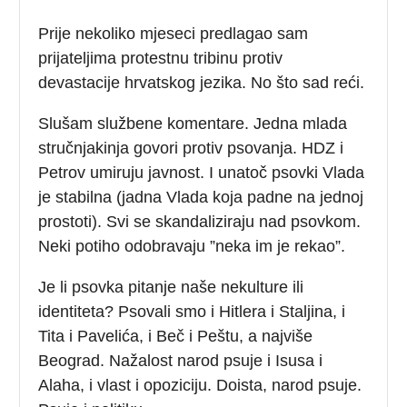
Prije nekoliko mjeseci predlagao sam
prijateljima protestnu tribinu protiv
devastacije hrvatskog jezika. No što sad reći.
Slušam službene komentare. Jedna mlada
stručnjakinja govori protiv psovanja. HDZ i
Petrov umiruju javnost. I unatoč psovki Vlada
je stabilna (jadna Vlada koja padne na jednoj
prostoti). Svi se skandaliziraju nad psovkom.
Neki potiho odobravaju ”neka im je rekao”.
Je li psovka pitanje naše nekulture ili
identiteta? Psovali smo i Hitlera i Staljina, i
Tita i Pavelića, i Beč i Peštu, a najviše
Beograd. Nažalost narod psuje i Isusa i
Alaha, i vlast i opoziciju. Doista, narod psuje.