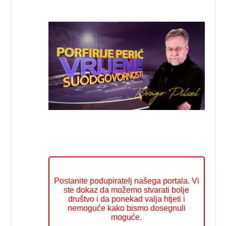
Postanite podupiratelj našega portala. Vi
ste dokaz da možemo stvarati bolje
društvo i da ponekad valja htjeti i
nemoguće kako bismo dosegnuli
moguće.