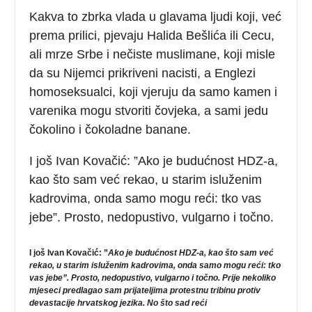
Kakva to zbrka vlada u glavama ljudi koji, već
prema prilici, pjevaju Halida Bešlića ili Cecu,
ali mrze Srbe i nečiste muslimane, koji misle
da su Nijemci prikriveni nacisti, a Englezi
homoseksualci, koji vjeruju da samo kamen i
varenika mogu stvoriti čovjeka, a sami jedu
čokolino i čokoladne banane.
I još Ivan Kovačić: ”Ako je budućnost HDZ-a,
kao što sam već rekao, u starim isluženim
kadrovima, onda samo mogu reći: tko vas
jebe”. Prosto, nedopustivo, vulgarno i točno.
I još Ivan Kovačić: ”
Ako je budućnost HDZ-a, kao što sam već
rekao, u starim isluženim kadrovima, onda samo mogu reći: tko
vas jebe”.
Prosto, nedopustivo, vulgarno i točno. Prije nekoliko
mjeseci predlagao sam prijateljima protestnu tribinu protiv
devastacije hrvatskog jezika. No što sad reći