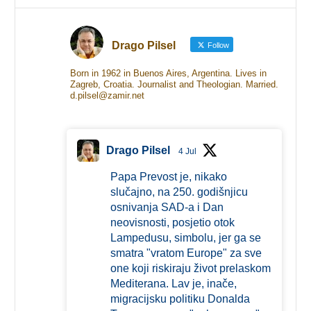
Drago Pilsel
Follow
Born in 1962 in Buenos Aires, Argentina. Lives in
Zagreb, Croatia. Journalist and Theologian. Married.
d.pilsel@zamir.net
Drago Pilsel
4 Jul
Papa Prevost je, nikako
slučajno, na 250. godišnjicu
osnivanja SAD-a i Dan
neovisnosti, posjetio otok
Lampedusu, simbolu, jer ga se
smatra "vratom Europe" za sve
one koji riskiraju život prelaskom
Mediterana. Lav je, inače,
migracijsku politiku Donalda