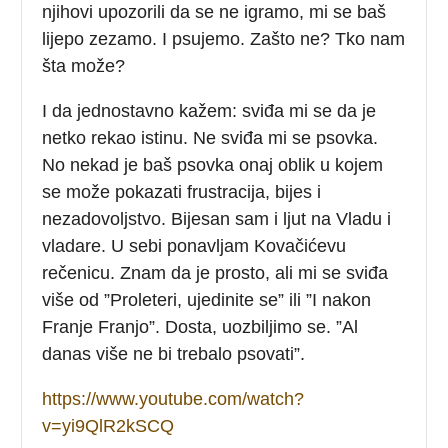
njihovi upozorili da se ne igramo, mi se baš
lijepo zezamo. I psujemo. Zašto ne? Tko nam
šta može?
I da jednostavno kažem: sviđa mi se da je
netko rekao istinu. Ne sviđa mi se psovka.
No nekad je baš psovka onaj oblik u kojem
se može pokazati frustracija, bijes i
nezadovoljstvo. Bijesan sam i ljut na Vladu i
vladare. U sebi ponavljam Kovačićevu
rečenicu. Znam da je prosto, ali mi se sviđa
više od ”Proleteri, ujedinite se” ili ”I nakon
Franje Franjo”. Dosta, uozbiljimo se. ”Al
danas više ne bi trebalo psovati”.
https://www.youtube.com/watch?
v=yi9QlR2kSCQ