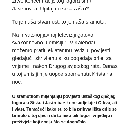
žrtve koncentracijskog logora smrti
Jasenovca. Upitajmo se – zašto?
To je naša stvarnost, to je naša sramota.
Na hrvatskoj javnoj televiziji gotovo
svakodnevno u emisiji ”TV Kalendar”
možemo pratiti eklatantnu reviziju povijesti
gledajući iskrivljenu sliku događaja prije, za
vrijeme i nakon Drugog svjetskog rata. Danas
u toj emisiji nije uopće spomenuta Kristalna
noć.
U sramotnom mijenjanju povijesti ustaškog dječjeg
logora u Sisku i Jastrebarskom sudjeluje i Crkva, ali
i vlast. Tumačeći kako su to bila prihvatilišta gdje se
brinulo o toj djeci i da to nisu bili logori vrijeđaju i
preživjele koji znaju što se događalo