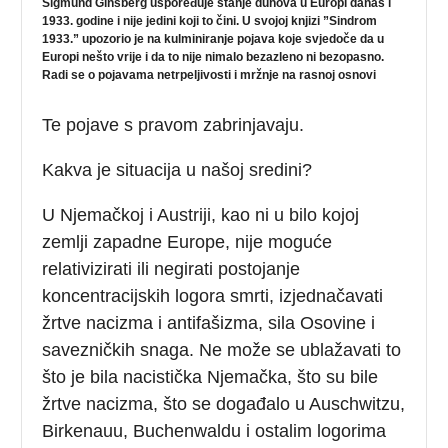
Sigmund Ginsberg uspoređuje stanje duhova u Europi danas i
1933. godine i nije jedini koji to čini. U svojoj knjizi ”Sindrom
1933.” upozorio je na kulminiranje pojava koje svjedoče da u
Europi nešto vrije i da to nije nimalo bezazleno ni bezopasno.
Radi se o pojavama netrpeljivosti i mržnje na rasnoj osnovi
Te pojave s pravom zabrinjavaju.
Kakva je situacija u našoj sredini?
U Njemačkoj i Austriji, kao ni u bilo kojoj
zemlji zapadne Europe, nije moguće
relativizirati ili negirati postojanje
koncentracijskih logora smrti, izjednačavati
žrtve nacizma i antifašizma, sila Osovine i
savezničkih snaga. Ne može se ublažavati to
što je bila nacistička Njemačka, što su bile
žrtve nacizma, što se događalo u Auschwitzu,
Birkenauu, Buchenwaldu i ostalim logorima