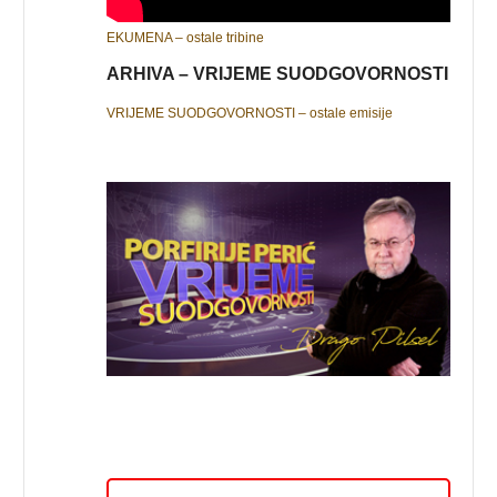
EKUMENA – ostale tribine
ARHIVA – VRIJEME SUODGOVORNOSTI
VRIJEME SUODGOVORNOSTI – ostale emisije