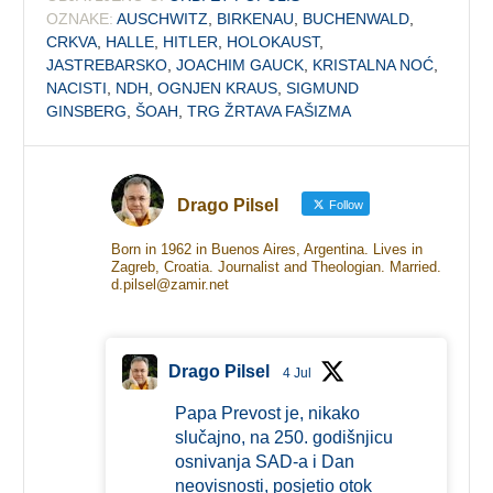
OZNAKE:
AUSCHWITZ
,
BIRKENAU
,
BUCHENWALD
,
CRKVA
,
HALLE
,
HITLER
,
HOLOKAUST
,
JASTREBARSKO
,
JOACHIM GAUCK
,
KRISTALNA NOĆ
,
NACISTI
,
NDH
,
OGNJEN KRAUS
,
SIGMUND
GINSBERG
,
ŠOAH
,
TRG ŽRTAVA FAŠIZMA
Drago Pilsel
Follow
Born in 1962 in Buenos Aires, Argentina. Lives in
Zagreb, Croatia. Journalist and Theologian. Married.
d.pilsel@zamir.net
Drago Pilsel
4 Jul
Papa Prevost je, nikako
slučajno, na 250. godišnjicu
osnivanja SAD-a i Dan
neovisnosti, posjetio otok