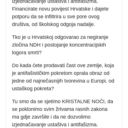
izjednačavanje ustaštva i antifašizma.
Financirate novu povijest Hrvatske i dajete
potporu da se infiltrira u sve pore ovog
društva, od školskog odgoja nadalje.
Tko je u Hrvatskoj odgovarao za negiranje
zločina NDH i postojanje koncentracijskih
logora smrti?
Do kada ćete prodavati čast ove zemlje, koja
je antifašističkim pokretom oprala obraz od
jedne od najnečasnijih tvorevina u Europi, od
ustaškog pokreta?
Tu smo da se sjetimo KRISTALNE NOĆI, da
se poklonimo svim žrtvama rasnih zakona
ma gdje završile i da ne dozvolimo
izjednačavanje ustaštva i antifašizma.