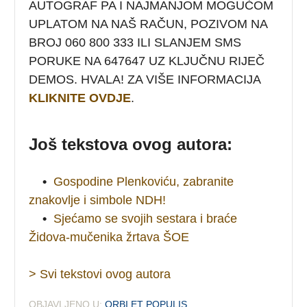
AUTOGRAF PA I NAJMANJOM MOGUĆOM
UPLATOM NA NAŠ RAČUN, POZIVOM NA
BROJ 060 800 333 ILI SLANJEM SMS
PORUKE NA 647647 UZ KLJUČNU RIJEČ
DEMOS. HVALA! ZA VIŠE INFORMACIJA
KLIKNITE OVDJE
.
Još tekstova ovog autora:
•
Gospodine Plenkoviću, zabranite
znakovlje i simbole NDH!
•
Sjećamo se svojih sestara i braće
Židova-mučenika žrtava ŠOE
> Svi tekstovi ovog autora
OBJAVLJENO U:
ORBI ET POPULIS