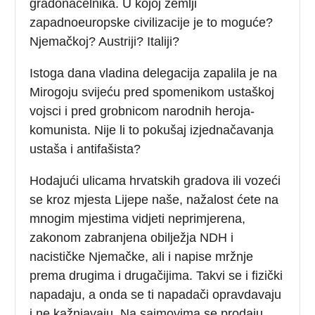
gradonačelnika. U kojoj zemlji
zapadnoeuropske civilizacije je to moguće?
Njemačkoj? Austriji? Italiji?
Istoga dana vladina delegacija zapalila je na
Mirogoju svijeću pred spomenikom ustaškoj
vojsci i pred grobnicom narodnih heroja-
komunista. Nije li to pokušaj izjednačavanja
ustaša i antifašista?
Hodajući ulicama hrvatskih gradova ili vozeći
se kroz mjesta Lijepe naše, nažalost ćete na
mnogim mjestima vidjeti neprimjerena,
zakonom zabranjena obilježja NDH i
nacističke Njemačke, ali i napise mržnje
prema drugima i drugačijima. Takvi se i fizički
napadaju, a onda se ti napadači opravdavaju
i ne kažnjavaju. Na sajmovima se prodaju