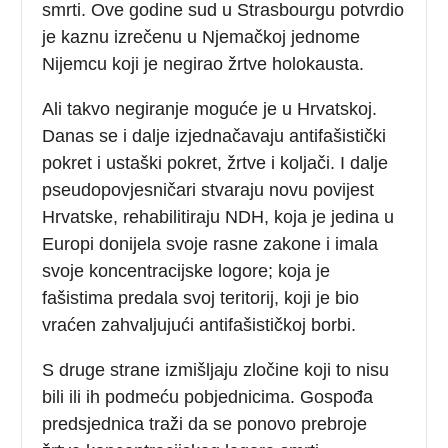
smrti. Ove godine sud u Strasbourgu potvrdio
je kaznu izrečenu u Njemačkoj jednome
Nijemcu koji je negirao žrtve holokausta.
Ali takvo negiranje moguće je u Hrvatskoj.
Danas se i dalje izjednačavaju antifašistički
pokret i ustaški pokret, žrtve i koljači. I dalje
pseudopovjesničari stvaraju novu povijest
Hrvatske, rehabilitiraju NDH, koja je jedina u
Europi donijela svoje rasne zakone i imala
svoje koncentracijske logore; koja je
fašistima predala svoj teritorij, koji je bio
vraćen zahvaljujući antifašističkoj borbi.
S druge strane izmišljaju zločine koji to nisu
bili ili ih podmeću pobjednicima. Gospođa
predsjednica traži da se ponovo prebroje