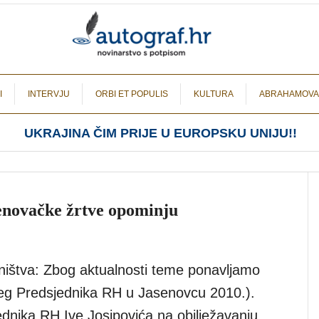
I
INTERVJU
ORBI ET POPULIS
KULTURA
ABRAHAMOVA
UKRAJINA ČIM PRIJE U EUROPSKU UNIJU!!
enovačke žrtve opominju
ištva: Zbog aktualnosti teme ponavljamo
eg Predsjednika RH u Jasenovcu 2010.).
dnika RH Ive Josipovića na obilježavanju