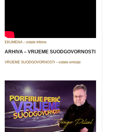
EKUMENA – ostale tribine
ARHIVA – VRIJEME SUODGOVORNOSTI
VRIJEME SUODGOVORNOSTI – ostale emisije