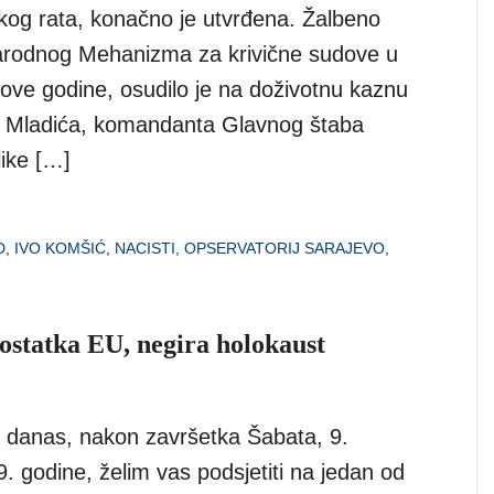
kog rata, konačno je utvrđena. Žalbeno
arodnog Mehanizma za krivične sudove u
 ove godine, osudilo je na doživotnu kaznu
a Mladića, komandanta Glavnog štaba
ike […]
D
,
IVO KOMŠIĆ
,
NACISTI
,
OPSERVATORIJ SARAJEVO
,
 ostatka EU, negira holokaust
ji, danas, nakon završetka Šabata, 9.
. godine, želim vas podsjetiti na jedan od