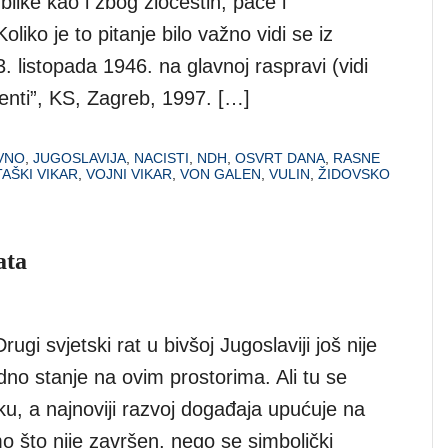
ike kao i zbog zločestih, pače i
liko je to pitanje bilo važno vidi se iz
. listopada 1946. na glavnoj raspravi (vidi
enti”, KS, Zagreb, 1997. […]
VNO
,
JUGOSLAVIJA
,
NACISTI
,
NDH
,
OSVRT DANA
,
RASNE
AŠKI VIKAR
,
VOJNI VIKAR
,
VON GALEN
,
VULIN
,
ŽIDOVSKO
ata
ugi svjetski rat u bivšoj Jugoslaviji još nije
dno stanje na ovim prostorima. Ali tu se
, a najnoviji razvoj događaja upućuje na
 što nije završen, nego se simbolički