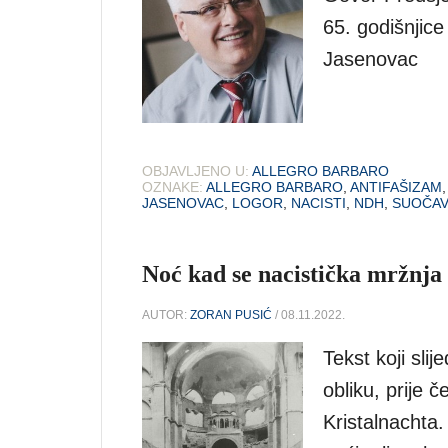
65. godišnjic
Jasenovac
OBJAVLJENO U:
ALLEGRO BARBARO
OZNAKE:
ALLEGRO BARBARO
,
ANTIFAŠIZAM
JASENOVAC
,
LOGOR
,
NACISTI
,
NDH
,
SUOČAV
Noć kad se nacistička mržnja 
AUTOR:
ZORAN PUSIĆ
/ 08.11.2022.
Tekst koji sli
obliku, prije 
Kristalnachta.