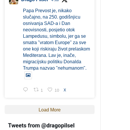
4 Jul
Papa Prevost je, nikako
slučajno, na 250. godišnjicu
osnivanja SAD-a i Dan
neovisnosti, posjetio otok
Lampedusu, simbolu, jer ga se
smatra "vratom Europe" za sve
one koji riskiraju život prelaskom
Mediterana. Lav je, inače,
migracijsku politiku Donalda
Trumpa nazvao "nehumanom".
1
10
X
Load More