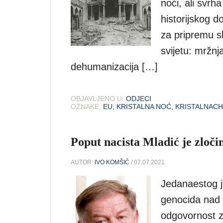
noći, ali svrh
historijskog d
za pripremu s
svijetu: mržnj
dehumanizacija […]
OBJAVLJENO U:
ODJECI
OZNAKE:
EU
,
KRISTALNA NOĆ
,
KRISTALNACH
Poput nacista Mladić je zloči
AUTOR:
IVO KOMŠIĆ
/ 07.07.2021.
Jedanaestog j
genocida nad 
odgovornost za