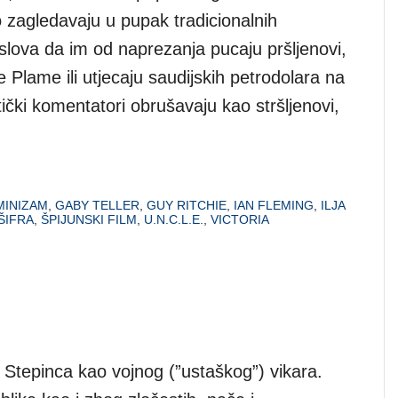
o zagledavaju u pupak tradicionalnih
slova da im od naprezanja pucaju pršljenovi,
ie Plame ili utjecaju saudijskih petrodolara na
tički komentatori obrušavaju kao stršljenovi,
MINIZAM
,
GABY TELLER
,
GUY RITCHIE
,
IAN FLEMING
,
ILJA
ŠIFRA
,
ŠPIJUNSKI FILM
,
U.N.C.L.E.
,
VICTORIA
Stepinca kao vojnog (”ustaškog”) vikara.