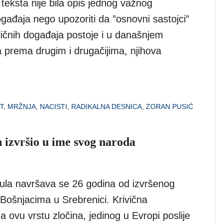
a teksta nije bila opis jednog važnog
ogađaja nego upozoriti da ”osnovni sastojci”
ličnih događaja postoje i u današnjem
a prema drugim i drugačijima, njihova
T
,
MRŽNJA
,
NACISTI
,
RADIKALNA DESNICA
,
ZORAN PUSIĆ
n izvršio u ime svog naroda
ula navršava se 26 godina od izvršenog
Bošnjacima u Srebrenici. Krivična
 ovu vrstu zločina, jedinog u Evropi poslije