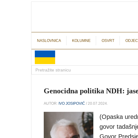
NASLOVNICA
KOLUMNE
OSVRT
ODJEC
Genocidna politika NDH: jas
AUTOR:
IVO JOSIPOVIĆ
/ 20.07.2024.
(Opaska uredn
govor tadašnj
Govor Predsje