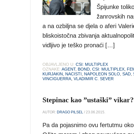
Špijunke tolik
žanrovskih na
a na ozbiljna se djela o aferi Valer
bliskoistočna zbivanja aktualnopoli
vidljivo je teško pronaći […]
OBJAVLJENO U:
CSI: MULTIPLEX
OZNAKE:
AGENT
,
BOND
,
CSI: MULTIPLEX
,
FE
KURJAKIN
,
NACISTI
,
NAPOLEON SOLO
,
SAD
,
VINCIGUERRA
,
VLADIMIR C. SEVER
Stepinac kao ”ustaški” vikar?
AUTOR:
DRAGO PILSEL
/ 23.06.2015.
Pa da pojasnimo ovu fertutmu oko 