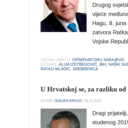
Drugog svjets
vijeće međun
Hagu, 8. juna
zatvora Ratk
Vojske Republ
OBJAVLJENO U:
OPSERVATORIJ SARAJEVO
OZNAKE:
ALIJA IZETBEGOVIĆ
,
BIH
,
HAŠKI SU
RATKO MLADIĆ
,
SREBRENICA
U Hrvatskoj se, za razliku od
AUTOR:
OGNJEN KRAUS
/ 10.11.2019.
Dragi prijatel
studenog 2019