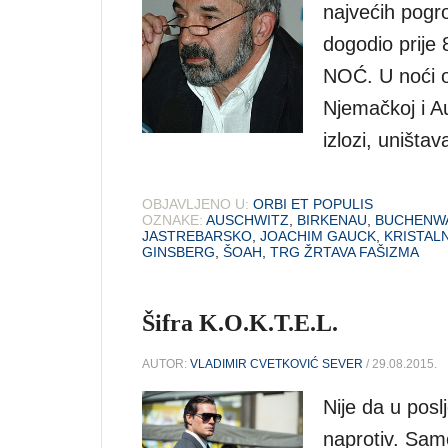
najvećih pogro
dogodio prij
NOĆ. U noći o
Njemačkoj i Au
izlozi, uništav
OBJAVLJENO U:
ORBI ET POPULIS
OZNAKE:
AUSCHWITZ
,
BIRKENAU
,
BUCHENW
JASTREBARSKO
,
JOACHIM GAUCK
,
KRISTAL
GINSBERG
,
ŠOAH
,
TRG ŽRTAVA FAŠIZMA
Šifra K.O.K.T.E.L.
AUTOR:
VLADIMIR CVETKOVIĆ SEVER
/ 29.08.2015.
Nije da u posl
naprotiv. Sam