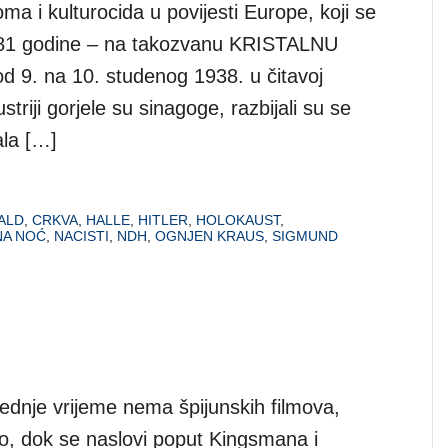
ma i kulturocida u povijesti Europe, koji se
e 81 godine – na takozvanu KRISTALNU
d 9. na 10. studenog 1938. u čitavoj
striji gorjele su sinagoge, razbijali su se
ala […]
ALD
,
CRKVA
,
HALLE
,
HITLER
,
HOLOKAUST
,
NA NOĆ
,
NACISTI
,
NDH
,
OGNJEN KRAUS
,
SIGMUND
jednje vrijeme nema špijunskih filmova,
o, dok se naslovi poput Kingsmana i