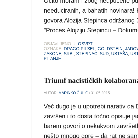
Očito moram i zbog neupućene publ
needuciranih, a bahatih novinara! Ko
govora Alozija Stepinca održanog 3
”Proces Alojziju Stepincu – Dokum
OBJAVLJENO U:
OSVRT
OZNAKE:
DRAGO PILSEL
,
GOLDSTEIN
,
JADO
ZAKONE
,
SRBI
,
STEPINAC
,
SUD
,
USTAŠA
,
UST
PITANJE
Triumf nacističkih kolaboran
AUTOR:
MARINKO ČULIĆ
/ 31.05.2015.
Već dugo je u upotrebi narativ da Dr
završen i to dosta točno opisuje ja
barem govori o nekakvom završetku
nešto mnogo gore – da rat ne samo