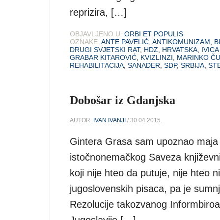
reprizira, […]
OBJAVLJENO U:
ORBI ET POPULIS
OZNAKE:
ANTE PAVELIĆ
,
ANTIKOMUNIZAM
,
B
DRUGI SVJETSKI RAT
,
HDZ
,
HRVATSKA
,
IVICA
GRABAR KITAROVIĆ
,
KVIZLINZI
,
MARINKO ČU
REHABILITACIJA
,
SANADER
,
SDP
,
SRBIJA
,
ST
Dobošar iz Gdanjska
AUTOR:
IVAN IVANJI
/ 30.04.2015.
Gintera Grasa sam upoznao maja 
istočnonemačkog Saveza književnik
koji nije hteo da putuje, nije hteo 
jugoslovenskih pisaca, pa je sumn
Rezolucije takozvanog Informbiroa
Jugoslavije […]