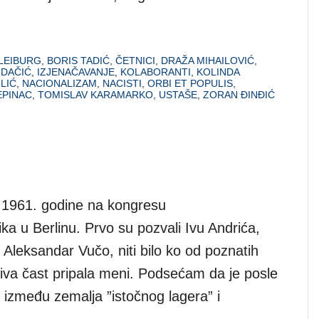
LEIBURG
,
BORIS TADIĆ
,
ČETNICI
,
DRAŽA MIHAILOVIĆ
,
 DAČIĆ
,
IZJENAČAVANJE
,
KOLABORANTI
,
KOLINDA
LIĆ
,
NACIONALIZAM
,
NACISTI
,
ORBI ET POPULIS
,
EPINAC
,
TOMISLAV KARAMARKO
,
USTAŠE
,
ZORAN ĐINĐIĆ
1961. godine na kongresu
a u Berlinu. Prvo su pozvali Ivu Andrića,
ni Aleksandar Vučo, niti bilo ko od poznatih
jiva čast pripala meni. Podsećam da je posle
 između zemalja ”istočnog lagera” i