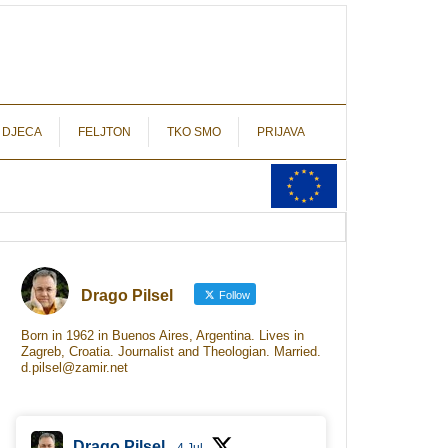
autograf.hr
novinarstvo s potpisom
 DJECA
FELJTON
TKO SMO
PRIJAVA
Drago Pilsel
Follow
Born in 1962 in Buenos Aires, Argentina. Lives in
Zagreb, Croatia. Journalist and Theologian. Married.
d.pilsel@zamir.net
Drago Pilsel