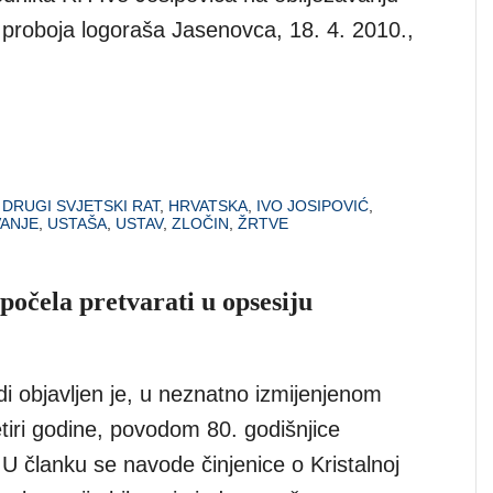
e proboja logoraša Jasenovca, 18. 4. 2010.,
,
DRUGI SVJETSKI RAT
,
HRVATSKA
,
IVO JOSIPOVIĆ
,
ANJE
,
USTAŠA
,
USTAV
,
ZLOČIN
,
ŽRTVE
počela pretvarati u opsesiju
jedi objavljen je, u neznatno izmijenjenom
četiri godine, povodom 80. godišnjice
 U članku se navode činjenice o Kristalnoj