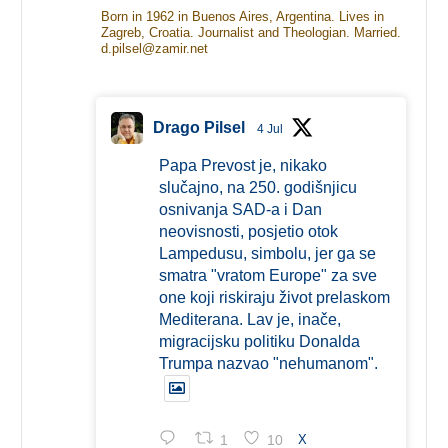
Born in 1962 in Buenos Aires, Argentina. Lives in
Zagreb, Croatia. Journalist and Theologian. Married.
d.pilsel@zamir.net
Drago Pilsel
4 Jul
Papa Prevost je, nikako
slučajno, na 250. godišnjicu
osnivanja SAD-a i Dan
neovisnosti, posjetio otok
Lampedusu, simbolu, jer ga se
smatra "vratom Europe" za sve
one koji riskiraju život prelaskom
Mediterana. Lav je, inače,
migracijsku politiku Donalda
Trumpa nazvao "nehumanom".
1
10
X