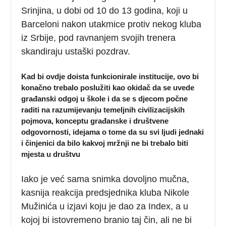
Srinjina, u dobi od 10 do 13 godina, koji u
Barceloni nakon utakmice protiv nekog kluba
iz Srbije, pod ravnanjem svojih trenera
skandiraju ustaški pozdrav.
Kad bi ovdje doista funkcionirale institucije, ovo bi
konačno trebalo poslužiti kao okidač da se uvede
građanski odgoj u škole i da se s djecom počne
raditi na razumijevanju temeljnih civilizacijskih
pojmova, konceptu građanske i društvene
odgovornosti, idejama o tome da su svi ljudi jednaki
i činjenici da bilo kakvoj mržnji ne bi trebalo biti
mjesta u društvu
Iako je već sama snimka dovoljno mučna,
kasnija reakcija predsjednika kluba Nikole
Mužinića u izjavi koju je dao za Index, a u
kojoj bi istovremeno branio taj čin, ali ne bi