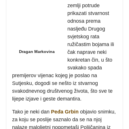
zemlji potrude
prikazati stvarnost
odnosa prema
nasljeđu Drugog
svjetskog rata
ružičastim bojama ili
Dragan Markovina
čak naprave neki
konkretan čin, u što
svakako spada
premijerov vijenac kojeg je poslao na
Sutjesku, dogodi se nešto iz stvarnog
svakodnevnog društvenog života, što sve te
lijepe izjave i geste demantira.
Tako je neki dan
Peđa Grbin
objavio snimku,
za koju se poslije saznalo da se na njoj
nalaze maloljetni nogometaši Poljičanina iz