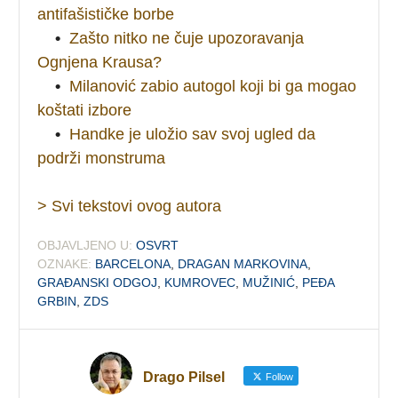
antifašističke borbe
•
Zašto nitko ne čuje upozoravanja
Ognjena Krausa?
•
Milanović zabio autogol koji bi ga mogao
koštati izbore
•
Handke je uložio sav svoj ugled da
podrži monstruma
> Svi tekstovi ovog autora
OBJAVLJENO U:
OSVRT
OZNAKE:
BARCELONA
,
DRAGAN MARKOVINA
,
GRAĐANSKI ODGOJ
,
KUMROVEC
,
MUŽINIĆ
,
PEĐA
GRBIN
,
ZDS
Drago Pilsel
Follow