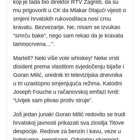
koji je tada bio direktor RTV Zagreb, da su
mu prigovorili u CK da Mlakar čitajući vijesti o
smjeni hrvatskih rukovodilaca nosi crnu
kravatu. Bezvezarije. Ne, nisam se izvukao
“smrću bake”, nego sam rekao da je kravata
tamnocrvena…”.
Martell? Neki više vole whiskey! Neke vrsti
disident prema vlastitom svjedočenju bijaše i
Goran Milić, urednik tri televizijska dnevnika
u tri uzastopno smjenjujuća režima. Katodni
Joseph Fouche u račanovskoj emfazi tvrdi:
“Uvijek sam plivao protiv struje”.
Još jedan junak! Goran Milić redovito se trudi
hrvatskoj javnosti prikazati sva zlosilja Titove
despocije. Redove za benzin i kavu, veze u
bolnicama, nepotizam. Odvratnu stvarnost