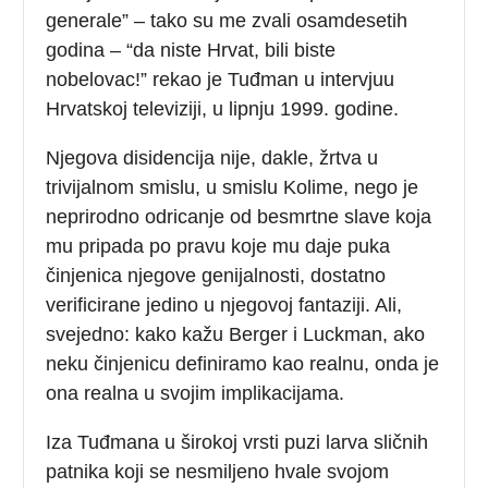
generale” – tako su me zvali osamdesetih
godina – “da niste Hrvat, bili biste
nobelovac!” rekao je Tuđman u intervjuu
Hrvatskoj televiziji, u lipnju 1999. godine.
Njegova disidencija nije, dakle, žrtva u
trivijalnom smislu, u smislu Kolime, nego je
neprirodno odricanje od besmrtne slave koja
mu pripada po pravu koje mu daje puka
činjenica njegove genijalnosti, dostatno
verificirane jedino u njegovoj fantaziji. Ali,
svejedno: kako kažu Berger i Luckman, ako
neku činjenicu definiramo kao realnu, onda je
ona realna u svojim implikacijama.
Iza Tuđmana u širokoj vrsti puzi larva sličnih
patnika koji se nesmiljeno hvale svojom