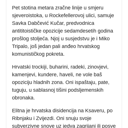
Pet stotina metara zračne linije u smjeru
sjeveroistoka, u Rockefellerovoj ulici, samuje
Savka Dabčević Kučar, predvodnica
antititoističke opozicije sedamdesetih godina
prošlog stoljeća. Njoj u susjedstvu je i Miko
Tripalo, još jedan pali anđeo hrvatskog
komunističkog pokreta.
Hrvatski trockiji, buharini, radeki, zinovjevi,
kamenjevi, kundere, haveli, ne vole baš
opoziciju hladnih zona. Oni ispaštaju, pate,
tuguju, u sablasnoj tišini podsljemenskih
obronaka.
Elitna je hrvatska disidencija na Ksaveru, po
Ribnjaku i Zvijezdi. Oni snuju svoje
subverzivne snove uz jedva zagrijani ili posve