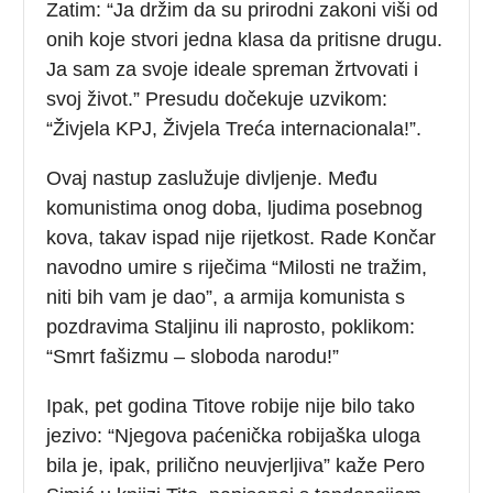
Zatim: “Ja držim da su prirodni zakoni viši od
onih koje stvori jedna klasa da pritisne drugu.
Ja sam za svoje ideale spreman žrtvovati i
svoj život.” Presudu dočekuje uzvikom:
“Živjela KPJ, Živjela Treća internacionala!”.
Ovaj nastup zaslužuje divljenje. Među
komunistima onog doba, ljudima posebnog
kova, takav ispad nije rijetkost. Rade Končar
navodno umire s riječima “Milosti ne tražim,
niti bih vam je dao”, a armija komunista s
pozdravima Staljinu ili naprosto, poklikom:
“Smrt fašizmu – sloboda narodu!”
Ipak, pet godina Titove robije nije bilo tako
jezivo: “Njegova paćenička robijaška uloga
bila je, ipak, prilično neuvjerljiva” kaže Pero