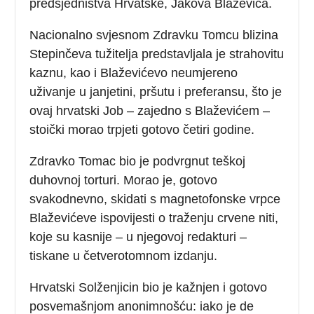
predsjedništva Hrvatske, Jakova Blaževića.
Nacionalno svjesnom Zdravku Tomcu blizina
Stepinčeva tužitelja predstavljala je strahovitu
kaznu, kao i Blaževićevo neumjereno
uživanje u janjetini, pršutu i preferansu, što je
ovaj hrvatski Job – zajedno s Blaževićem –
stoički morao trpjeti gotovo četiri godine.
Zdravko Tomac bio je podvrgnut teškoj
duhovnoj torturi. Morao je, gotovo
svakodnevno, skidati s magnetofonske vrpce
Blaževićeve ispovijesti o traženju crvene niti,
koje su kasnije – u njegovoj redakturi –
tiskane u četverotomnom izdanju.
Hrvatski Solženjicin bio je kažnjen i gotovo
posvemašnjom anonimnošću: iako je de