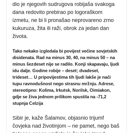
dio je njegovih sudrugova robijaša svakoga
dana redovito prebirao po logoraškom
izmetu, ne bi li pronašao neprovareno zrno
kukuruza, žita ili raži, obrok za jedan dan
života.
Tako nekako izgledala bi povijest većine sovjetskih
disidenata. Rad na minus 30, 40, na minus 50 – na
minus šezdeset nije se radilo. Konji skapavaju, ljudi
idu dalje. Godine robije – deset; dvadeset,
trideset… U pripovijestima tih ljudi lakše je naći
tupu ravnodušnost nego strasnu mržnju. Adrese,
stereotipno: Kolima, Irkutsk, Norilsk, Oimiakon,
gdje se živa jednom prilikom spustila na -71,2
stupnja Celzija
Sibir je, kaže Šalamov, objasnio trijumf
čovjeka nad životinjom – ne pamet, nego baš