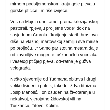
mirnom podsljemenskom kraju gdje pjevaju
gorske ptičice i miriše cvijeće.
Već na Majčin dan tamo, prema krležijanskoj
pastorali, “pjevaju proljetne vode” dok na
susjednom Cmroku “korijenje starih hrastova
diše na vlažnoj martovskoj zemlji i sve miriše
po proljeću…” Samo par stotina metara dalje
od zavodljive magente tuškanačkih voćnjaka
i veselog ptičjeg pjeva, odvratna je gužva
velegrada.
Nešto sjevernije od Tuđmana obitava i drugi
veliki disident i patnik, također žrtva titoizma,
Josip Manolić, i on osuđen na životarenje u
nekakvoj, vjerojatno židovskoj vili na
Tuškancu, Titovoj Kolimi.