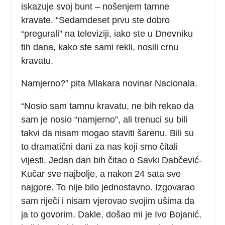
iskazuje svoj bunt – nošenjem tamne
kravate. “Sedamdeset prvu ste dobro
“pregurali” na televiziji, iako ste u Dnevniku
tih dana, kako ste sami rekli, nosili crnu
kravatu.
Namjerno?” pita Mlakara novinar Nacionala.
“Nosio sam tamnu kravatu, ne bih rekao da
sam je nosio “namjerno”, ali trenuci su bili
takvi da nisam mogao staviti šarenu. Bili su
to dramatični dani za nas koji smo čitali
vijesti. Jedan dan bih čitao o Savki Dabčević-
Kučar sve najbolje, a nakon 24 sata sve
najgore. To nije bilo jednostavno. Izgovarao
sam riječi i nisam vjerovao svojim ušima da
ja to govorim. Dakle, došao mi je Ivo Bojanić,