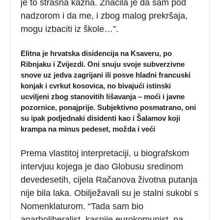
je to strašna kazna. Značila je da sam pod
nadzorom i da me, i zbog malog prekršaja,
mogu izbaciti iz škole…”.
Elitna je hrvatska disidencija na Ksaveru, po
Ribnjaku i Zvijezdi. Oni snuju svoje subverzivne
snove uz jedva zagrijani ili posve hladni francuski
konjak i cvrkut kosovica, no bivajući istinski
ucviljeni zbog stanovitih lišavanja – moći i javne
pozornice, ponajprije. Subjektivno posmatrano, oni
su ipak podjednaki disidenti kao i Šalamov koji
krampa na minus pedeset, možda i veći
Prema vlastitoj interpretaciji, u biografskom
intervjuu kojega je dao Globusu sredinom
devedesetih, cijela Račanova životna putanja
nije bila laka. Obilježavali su je stalni sukobi s
Nomenklaturom. “Tada sam bio
anarholiberalist, kasnije eurokomunist, pa