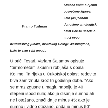
Strašno volimo njemu
posvećene kipove.
Zato još jednom
donosimo antologijski
Franjo Tuđman
osvrt Borisa Rašete o
muci ovog
neustrašivog junaka, hrvatskog George Washingtona,
kako je sam sebi tepao).
U priči Tesari, Varlam Šalamov opisuje
“termometar” iskusnih robijaša s obala
Kolime. Ta rijeka u Čukotskoj oblasti redovito
biva zamrznuta kroz tri godišnja doba. “Ako
se mraz zgusne u maglu napolju je 40
stepeni ispod nule; ako je disanje šumno ali
ne i otežano, znači da je minus 45; ako je
šumno i vidno otežano, onda je minus 50”,