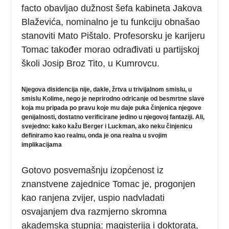
facto obavljao dužnost šefa kabineta Jakova
Blaževića, nominalno je tu funkciju obnašao
stanoviti Mato Pištalo. Profesorsku je karijeru
Tomac također morao odrađivati u partijskoj
školi Josip Broz Tito, u Kumrovcu.
Njegova disidencija nije, dakle, žrtva u trivijalnom smislu, u
smislu Kolime, nego je neprirodno odricanje od besmrtne slave
koja mu pripada po pravu koje mu daje puka činjenica njegove
genijalnosti, dostatno verificirane jedino u njegovoj fantaziji. Ali,
svejedno: kako kažu Berger i Luckman, ako neku činjenicu
definiramo kao realnu, onda je ona realna u svojim
implikacijama
Gotovo posvemašnju izopćenost iz
znanstvene zajednice Tomac je, progonjen
kao ranjena zvijer, uspio nadvladati
osvajanjem dva razmjerno skromna
akademska stupnja: magisterija i doktorata,