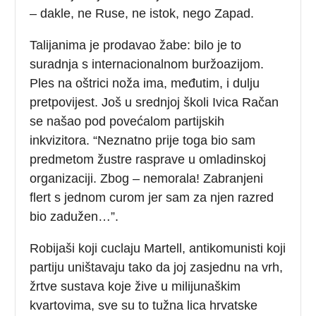
– dakle, ne Ruse, ne istok, nego Zapad.
Talijanima je prodavao žabe: bilo je to
suradnja s internacionalnom buržoazijom.
Ples na oštrici noža ima, međutim, i dulju
pretpovijest. Još u srednjoj školi Ivica Račan
se našao pod povećalom partijskih
inkvizitora. “Neznatno prije toga bio sam
predmetom žustre rasprave u omladinskoj
organizaciji. Zbog – nemorala! Zabranjeni
flert s jednom curom jer sam za njen razred
bio zadužen…”.
Robijaši koji cuclaju Martell, antikomunisti koji
partiju uništavaju tako da joj zasjednu na vrh,
žrtve sustava koje žive u milijunaškim
kvartovima, sve su to tužna lica hrvatske