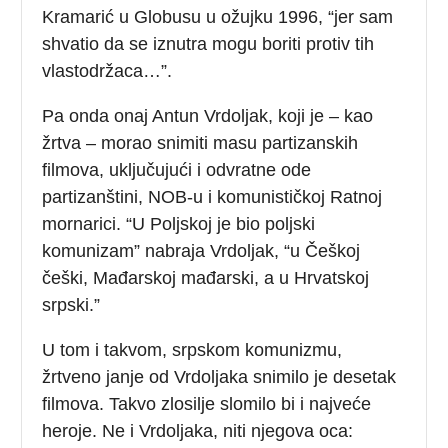
Kramarić u Globusu u ožujku 1996, “jer sam
shvatio da se iznutra mogu boriti protiv tih
vlastodržaca…”.
Pa onda onaj Antun Vrdoljak, koji je – kao
žrtva – morao snimiti masu partizanskih
filmova, uključujući i odvratne ode
partizanštini, NOB-u i komunističkoj Ratnoj
mornarici. “U Poljskoj je bio poljski
komunizam” nabraja Vrdoljak, “u Češkoj
češki, Mađarskoj mađarski, a u Hrvatskoj
srpski.”
U tom i takvom, srpskom komunizmu,
žrtveno janje od Vrdoljaka snimilo je desetak
filmova. Takvo zlosilje slomilo bi i najveće
heroje. Ne i Vrdoljaka, niti njegova oca: