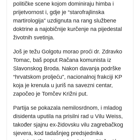
političke scene kojom dominiraju himba i
prijetvornost i, gdje je “starofrajlinska
martirologija” uzdignuta na rang službene
doktrine a najobičnije kurčenje na pijedestal
životnih svetinja.
Još je težu Golgotu morao proći dr. Zdravko
Tomac, baš poput Račana komunista iz
Slavonskog Broda. Nakon davanja podrške
“hrvatskom proljeću”, nacionalnoj frakciji KP
koja je krenula u juriš na savezni centar,
započeo je Tomčev Križni put.
Partija se pokazala nemilosrdnom, i mladog
disidenta uputila na prisilni rad u Vilu Weiss,
također sjajnu ex-židovsku vilu zagrebačkog
sjevera, kod tadašnjeg predsjednika