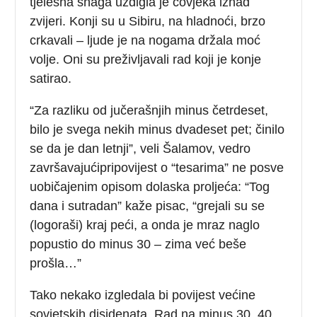
tjelesna snaga uzdigla je čovjeka iznad
zvijeri. Konji su u Sibiru, na hladnoći, brzo
crkavali – ljude je na nogama držala moć
volje. Oni su preživljavali rad koji je konje
satirao.
“Za razliku od jučerašnjih minus četrdeset,
bilo je svega nekih minus dvadeset pet; činilo
se da je dan letnji”, veli Šalamov, vedro
završavajućipripovijest o “tesarima” ne posve
uobičajenim opisom dolaska proljeća: “Tog
dana i sutradan” kaže pisac, “grejali su se
(logoraši) kraj peći, a onda je mraz naglo
popustio do minus 30 – zima već beše
prošla…”
Tako nekako izgledala bi povijest većine
sovjetskih disidenata. Rad na minus 30, 40,