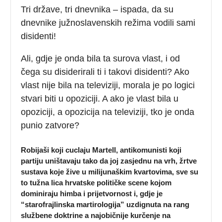
Tri države, tri dnevnika – ispada, da su
dnevnike južnoslavenskih režima vodili sami
disidenti!
Ali, gdje je onda bila ta surova vlast, i od
čega su disiderirali ti i takovi disidenti? Ako
vlast nije bila na televiziji, morala je po logici
stvari biti u opoziciji. A ako je vlast bila u
opoziciji, a opozicija na televiziji, tko je onda
punio zatvore?
Robijaši koji cuclaju Martell, antikomunisti koji
partiju uništavaju tako da joj zasjednu na vrh, žrtve
sustava koje žive u milijunaškim kvartovima, sve su
to tužna lica hrvatske političke scene kojom
dominiraju himba i prijetvornost i, gdje je
“starofrajlinska martirologija” uzdignuta na rang
službene doktrine a najobičnije kurčenje na