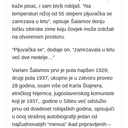
kaže pisac, i sam bivši robijaš. “Na
temperaturi nižoj od 55 stepeni pljuvačka se
zamrzava u letu”, opisuje Šalamov donju
točku sibirske zime koju čovjek može izdržati
na otvorenom prostoru.
“Pljuvačka se”, dodaje on, “zamrzavala u letu
već dve nedelje…”
Varlam Šalamov prvi je puta hapšen 1929;
drugi puta 1937; ukupno je u zatvoru proveo
28 godina, osam više od Karla Štajnera,
etničkog Nijemca, jugoslavenskog komuniste
koji je 1937,. godine u Sibiru već odslužio
prvu od dvadeset robijaških godina, opisujući
u onoj strašnoj autobiografiji jedan od
najčudnovatijih “menua” ikad pripravljenih –