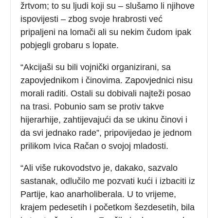
žrtvom; to su ljudi koji su – slušamo li njihove
ispovijesti – zbog svoje hrabrosti već
pripaljeni na lomači ali su nekim čudom ipak
pobjegli grobaru s lopate.
“Akcijaši su bili vojnički organizirani, sa
zapovjednikom i činovima. Zapovjednici nisu
morali raditi. Ostali su dobivali najteži posao
na trasi. Pobunio sam se protiv takve
hijerarhije, zahtijevajući da se ukinu činovi i
da svi jednako rade”, pripovijedao je jednom
prilikom Ivica Račan o svojoj mladosti.
“Ali više rukovodstvo je, dakako, sazvalo
sastanak, odlučilo me pozvati kući i izbaciti iz
Partije, kao anarholiberala. U to vrijeme,
krajem pedesetih i početkom šezdesetih, bila