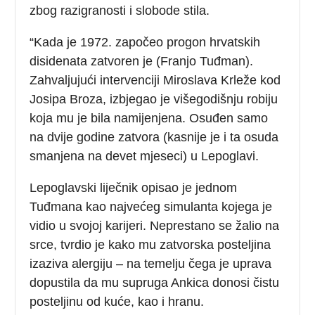
zbog razigranosti i slobode stila.
“Kada je 1972. započeo progon hrvatskih
disidenata zatvoren je (Franjo Tuđman).
Zahvaljujući intervenciji Miroslava Krleže kod
Josipa Broza, izbjegao je višegodišnju robiju
koja mu je bila namijenjena. Osuđen samo
na dvije godine zatvora (kasnije je i ta osuda
smanjena na devet mjeseci) u Lepoglavi.
Lepoglavski liječnik opisao je jednom
Tuđmana kao najvećeg simulanta kojega je
vidio u svojoj karijeri. Neprestano se žalio na
srce, tvrdio je kako mu zatvorska posteljina
izaziva alergiju – na temelju čega je uprava
dopustila da mu supruga Ankica donosi čistu
posteljinu od kuće, kao i hranu.