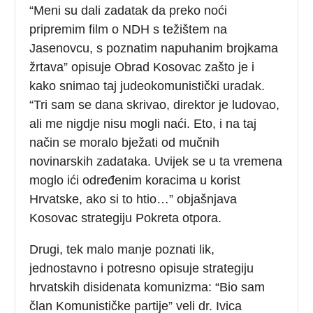
“Meni su dali zadatak da preko noći
pripremim film o NDH s težištem na
Jasenovcu, s poznatim napuhanim brojkama
žrtava” opisuje Obrad Kosovac zašto je i
kako snimao taj judeokomunistički uradak.
“Tri sam se dana skrivao, direktor je ludovao,
ali me nigdje nisu mogli naći. Eto, i na taj
način se moralo bježati od mučnih
novinarskih zadataka. Uvijek se u ta vremena
moglo ići određenim koracima u korist
Hrvatske, ako si to htio…” objašnjava
Kosovac strategiju Pokreta otpora.
Drugi, tek malo manje poznati lik,
jednostavno i potresno opisuje strategiju
hrvatskih disidenata komunizma: “Bio sam
član Komunističke partije” veli dr. Ivica