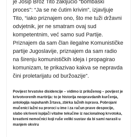
je Josip Broz Tito zaključio “bombaški
proces”: “Ja se ne ćutim krivim”, izjavljuje
Tito, “iako priznajem ono, što me tuži državni
odvjetnik, jer ne smatram ovaj sud
kompetentnim, već samo sud Partije.
Priznajem da sam član ilegalne Komunističke
partije Jugoslavije, priznajem da sam radio
na širenju komunističkih ideja i propagirao
komunizam, te prikazivao kakva se nepravda
čini proletarijatu od buržoazije”.
Povijest hrvatske disidencije – vidimo iz priloženog – povijest je
krivotvorenih martirija: to je historija neopravdanih kurčenja,
antologija napuhanih žrtava, zbirka lažnih isprava. Pobrojani
mučenici lažni su proroci u ime i za račun prave despocije,
slabo skriveni ispijači vitalne tekućine iz nacionalnog krvotoka,
kreativni nemoćnici koji ruše veliki sustav da bi sami narasli u
manjem okviru