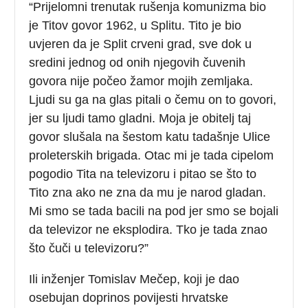
“Prijelomni trenutak rušenja komunizma bio
je Titov govor 1962, u Splitu. Tito je bio
uvjeren da je Split crveni grad, sve dok u
sredini jednog od onih njegovih čuvenih
govora nije počeo žamor mojih zemljaka.
Ljudi su ga na glas pitali o čemu on to govori,
jer su ljudi tamo gladni. Moja je obitelj taj
govor slušala na šestom katu tadašnje Ulice
proleterskih brigada. Otac mi je tada cipelom
pogodio Tita na televizoru i pitao se što to
Tito zna ako ne zna da mu je narod gladan.
Mi smo se tada bacili na pod jer smo se bojali
da televizor ne eksplodira. Tko je tada znao
što čuči u televizoru?”
Ili inženjer Tomislav Mečep, koji je dao
osebujan doprinos povijesti hrvatske