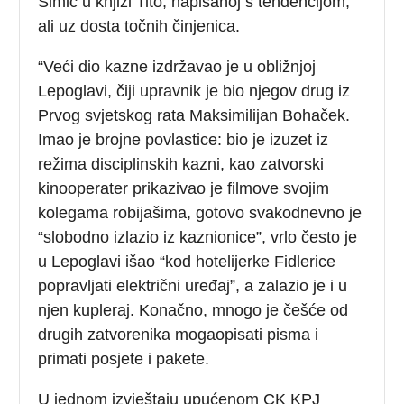
Simić u knjizi Tito, napisanoj s tendencijom,
ali uz dosta točnih činjenica.
“Veći dio kazne izdržavao je u obližnjoj
Lepoglavi, čiji upravnik je bio njegov drug iz
Prvog svjetskog rata Maksimilijan Bohaček.
Imao je brojne povlastice: bio je izuzet iz
režima disciplinskih kazni, kao zatvorski
kinooperater prikazivao je filmove svojim
kolegama robijašima, gotovo svakodnevno je
“slobodno izlazio iz kaznionice”, vrlo često je
u Lepoglavi išao “kod hotelijerke Fidlerice
popravljati električni uređaj”, a zalazio je i u
njen kupleraj. Konačno, mnogo je češće od
drugih zatvorenika mogaopisati pisma i
primati posjete i pakete.
U jednom izvještaju upućenom CK KPJ