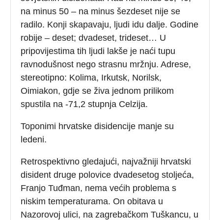
na minus 50 – na minus šezdeset nije se
radilo. Konji skapavaju, ljudi idu dalje. Godine
robije – deset; dvadeset, trideset… U
pripovijestima tih ljudi lakše je naći tupu
ravnodušnost nego strasnu mržnju. Adrese,
stereotipno: Kolima, Irkutsk, Norilsk,
Oimiakon, gdje se živa jednom prilikom
spustila na -71,2 stupnja Celzija.
Toponimi hrvatske disidencije manje su
ledeni.
Retrospektivno gledajući, najvažniji hrvatski
disident druge polovice dvadesetog stoljeća,
Franjo Tuđman, nema većih problema s
niskim temperaturama. On obitava u
Nazorovoj ulici, na zagrebačkom Tuškancu, u