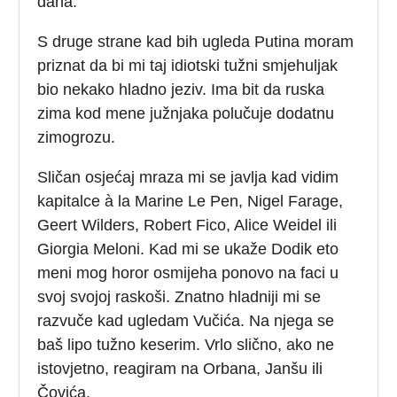
dana.
S druge strane kad bih ugleda Putina moram
priznat da bi mi taj idiotski tužni smjehuljak
bio nekako hladno jeziv. Ima bit da ruska
zima kod mene južnjaka polučuje dodatnu
zimogrozu.
Sličan osjećaj mraza mi se javlja kad vidim
kapitalce à la Marine Le Pen, Nigel Farage,
Geert Wilders, Robert Fico, Alice Weidel ili
Giorgia Meloni. Kad mi se ukaže Dodik eto
meni mog horor osmijeha ponovo na faci u
svoj svojoj raskoši. Znatno hladniji mi se
razvuče kad ugledam Vučića. Na njega se
baš lipo tužno keserim. Vrlo slično, ako ne
istovjetno, reagiram na Orbana, Janšu ili
Čovića.