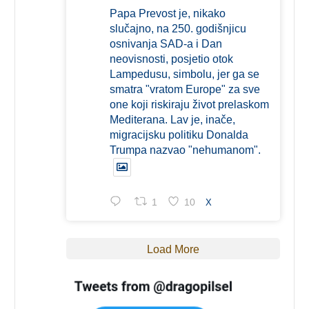
Papa Prevost je, nikako
slučajno, na 250. godišnjicu
osnivanja SAD-a i Dan
neovisnosti, posjetio otok
Lampedusu, simbolu, jer ga se
smatra "vratom Europe" za sve
one koji riskiraju život prelaskom
Mediterana. Lav je, inače,
migracijsku politiku Donalda
Trumpa nazvao "nehumanom".
1
10
X
Load More