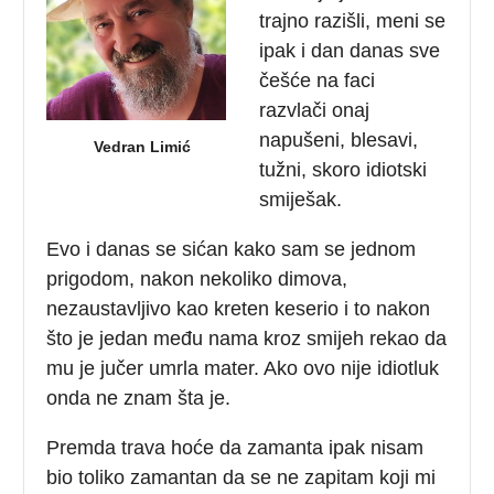
trajno razišli, meni se
ipak i dan danas sve
češće na faci
razvlači onaj
napušeni, blesavi,
Vedran Limić
tužni, skoro idiotski
smiješak.
Evo i danas se sićan kako sam se jednom
prigodom, nakon nekoliko dimova,
nezaustavljivo kao kreten keserio i to nakon
što je jedan među nama kroz smijeh rekao da
mu je jučer umrla mater. Ako ovo nije idiotluk
onda ne znam šta je.
Premda trava hoće da zamanta ipak nisam
bio toliko zamantan da se ne zapitam koji mi