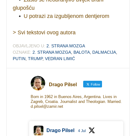
glupošću
•
U potrazi za izgubljenom dentjerom
> Svi tekstovi ovog autora
OBJAVLJENO U:
2. STRANA MOZGA
OZNAKE:
2. STRANA MOZGA
,
BALOTA
,
DALMACIJA
,
PUTIN
,
TRUMP
,
VEDRAN LIMIĆ
Drago Pilsel
Follow
Born in 1962 in Buenos Aires, Argentina. Lives in
Zagreb, Croatia. Journalist and Theologian. Married.
d.pilsel@zamir.net
Drago Pilsel
4 Jul