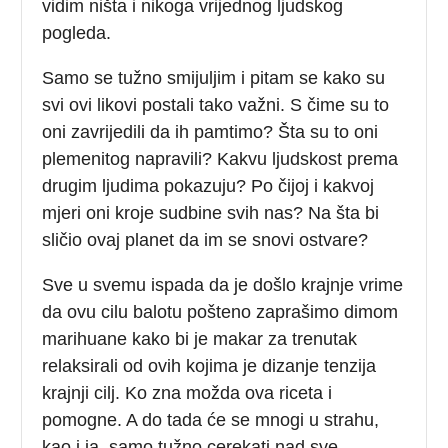
vidim ništa i nikoga vrijednog ljudskog
pogleda.
Samo se tužno smijuljim i pitam se kako su
svi ovi likovi postali tako važni. S čime su to
oni zavrijedili da ih pamtimo? Šta su to oni
plemenitog napravili? Kakvu ljudskost prema
drugim ljudima pokazuju? Po čijoj i kakvoj
mjeri oni kroje sudbine svih nas? Na šta bi
sličio ovaj planet da im se snovi ostvare?
Sve u svemu ispada da je došlo krajnje vrime
da ovu cilu balotu pošteno zaprašimo dimom
marihuane kako bi je makar za trenutak
relaksirali od ovih kojima je dizanje tenzija
krajnji cilj. Ko zna možda ova riceta i
pomogne. A do tada će se mnogi u strahu,
kao i ja, samo tužno cerekati nad sve