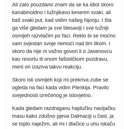
Ali zato pouzdano znam da se ka idiot skoro
kanabinoidno i tužnjikavo keserim svaki, ali
baš svaki put, kad vidim našeg Njonju. I šta
ga više gledam ja sve blesaviji i sve tužniji
osmijeh razvlačim po faci. Reklo bi se moćno
sam svjestan svoje nemoći nad tim likom. I
skoro da nije ni važno govori li o Jasenovcu
kao resortu ili onom fašističkom pozdravu,
meni on izaziva takvu reakciju.
Skoro isti osmijeh koji mi prekriva zube se
ogleda na faci kada vidim Plenkija. Pravilo
svejednosti izrečenog je istovjetno.
Kada gledam razdraganu hajdučku navijačku
masu kako zdušno pjeva Dalmaciji u čast, ja
se toplo naježim, ali mi i dlačice u uhu iskaču