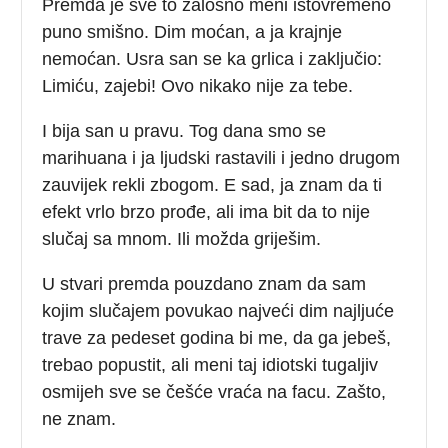
Premda je sve to žalosno meni istovremeno
puno smišno. Dim moćan, a ja krajnje
nemoćan. Usra san se ka grlica i zaključio:
Limiću, zajebi! Ovo nikako nije za tebe.
I bija san u pravu. Tog dana smo se
marihuana i ja ljudski rastavili i jedno drugom
zauvijek rekli zbogom. E sad, ja znam da ti
efekt vrlo brzo prođe, ali ima bit da to nije
slučaj sa mnom. Ili možda griješim.
U stvari premda pouzdano znam da sam
kojim slučajem povukao najveći dim najljuće
trave za pedeset godina bi me, da ga jebeš,
trebao popustit, ali meni taj idiotski tugaljiv
osmijeh sve se češće vraća na facu. Zašto,
ne znam.