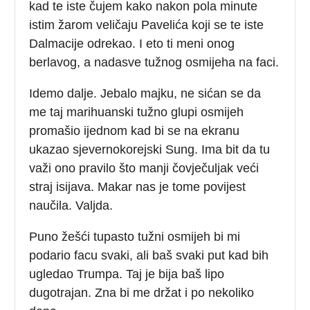
kad te iste čujem kako nakon pola minute
istim žarom veličaju Pavelića koji se te iste
Dalmacije odrekao. I eto ti meni onog
berlavog, a nadasve tužnog osmijeha na faci.
Idemo dalje. Jebalo majku, ne sićan se da
me taj marihuanski tužno glupi osmijeh
promašio ijednom kad bi se na ekranu
ukazao sjevernokorejski Sung. Ima bit da tu
važi ono pravilo što manji čovječuljak veći
straj isijava. Makar nas je tome povijest
naučila. Valjda.
Puno žešći tupasto tužni osmijeh bi mi
podario facu svaki, ali baš svaki put kad bih
ugledao Trumpa. Taj je bija baš lipo
dugotrajan. Zna bi me držat i po nekoliko