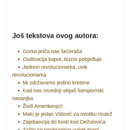
Još tekstova ovog autora:
•
Gorka priča nas šećeraša
•
Civilizacija kaput, biznis pobjeđuje
•
Jednon revolucionarka, uvik
revolucionarka
•
Mi održavamo jedino kretene
•
Kad nas osrednji skijaš šampionski
nasanjka
•
Živili Amerikenjci!
•
Malo je jedan Vidović za ovoliku mutež
•
Zajebancija do kosti kod Dežulovića
•
Zašto se neobranjivo uvijek brani