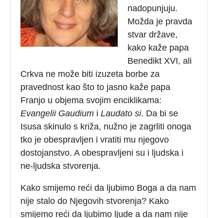
nadopunjuju.
Možda je pravda
stvar države,
kako kaže papa
Benedikt XVI, ali
Crkva ne može biti izuzeta borbe za
pravednost kao što to jasno kaže papa
Franjo u objema svojim enciklikama:
Evangelii Gaudium
i
Laudato si
.
Da bi se
Isusa skinulo s križa, nužno je zagrliti onoga
tko je obespravljen i vratiti mu njegovo
dostojanstvo. A obespravljeni su i ljudska i
ne-ljudska stvorenja.
Kako smijemo reći da ljubimo Boga a da nam
nije stalo do Njegovih stvorenja? Kako
smijemo reći da ljubimo ljude a da nam nije