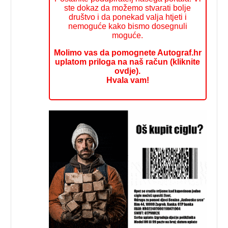
ste dokaz da možemo stvarati bolje
društvo i da ponekad valja htjeti i
nemoguće kako bismo dosegnuli
moguće.
Molimo vas da pomognete Autograf.hr
uplatom priloga na naš račun (kliknite
ovdje).
Hvala vam!