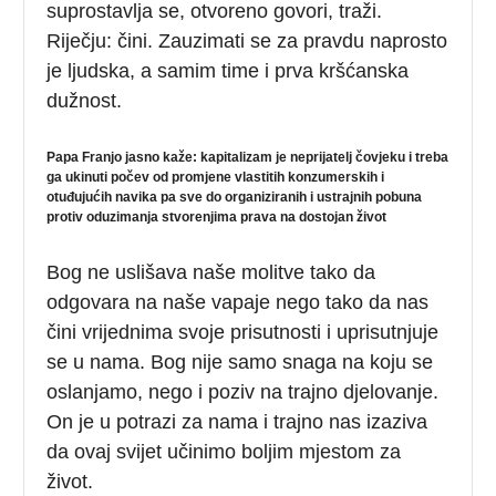
suprostavlja se, otvoreno govori, traži.
Riječju: čini. Zauzimati se za pravdu naprosto
je ljudska, a samim time i prva kršćanska
dužnost.
Papa Franjo jasno kaže: kapitalizam je neprijatelj čovjeku i treba
ga ukinuti počev od promjene vlastitih konzumerskih i
otuđujućih navika pa sve do organiziranih i ustrajnih pobuna
protiv oduzimanja stvorenjima prava na dostojan život
Bog ne uslišava naše molitve tako da
odgovara na naše vapaje nego tako da nas
čini vrijednima svoje prisutnosti i uprisutnjuje
se u nama. Bog nije samo snaga na koju se
oslanjamo, nego i poziv na trajno djelovanje.
On je u potrazi za nama i trajno nas izaziva
da ovaj svijet učinimo boljim mjestom za
život.