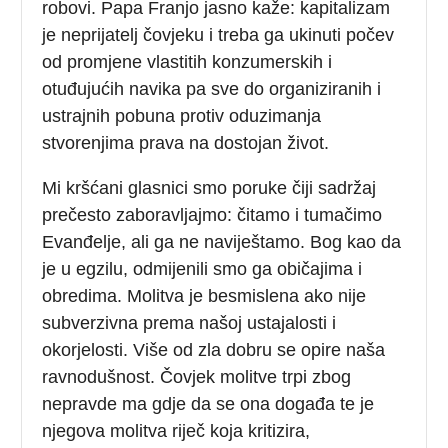
robovi. Papa Franjo jasno kaže: kapitalizam
je neprijatelj čovjeku i treba ga ukinuti počev
od promjene vlastitih konzumerskih i
otuđujućih navika pa sve do organiziranih i
ustrajnih pobuna protiv oduzimanja
stvorenjima prava na dostojan život.
Mi kršćani glasnici smo poruke čiji sadržaj
prečesto zaboravljajmo: čitamo i tumačimo
Evanđelje, ali ga ne naviještamo. Bog kao da
je u egzilu, odmijenili smo ga običajima i
obredima. Molitva je besmislena ako nije
subverzivna prema našoj ustajalosti i
okorjelosti. Više od zla dobru se opire naša
ravnodušnost. Čovjek molitve trpi zbog
nepravde ma gdje da se ona događa te je
njegova molitva riječ koja kritizira,