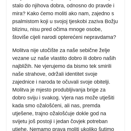
stalo do njihova dobra, odnosno do pravde i
mira? Kako ćemo moliti ako nam, zajedno s
psalmistom koji u svojoj tjeskobi zaziva Božju
blizinu, nisu pred očima mnoge osobe,
štoviše cijeli narodi opterećeni nepravdama?
Molitva nije utočište za naše sebične želje
vezane uz naše vlastito dobro ili dobro naših
najbližih. Ne vjerujemo da bismo tek smirili
naše strahove, održali identitet svoje
zajednice i naroda te očuvali svoje obitelji.
Molitva je mjesto produbljivanja brige za
dobro sviju i svakog. Vjera nas može utješiti
kada smo ožalošćeni, ali nas, premda
utješene, trajno ožalošćuje dokle god na
svijetu još postoji i jedan čovjek potreban
utjehe. Nemamo prava moliti ukoliko šutimo