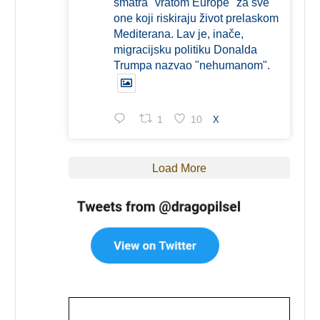
smatra "vratom Europe" za sve
one koji riskiraju život prelaskom
Mediterana. Lav je, inače,
migracijsku politiku Donalda
Trumpa nazvao "nehumanom".
1
10
X
Load More