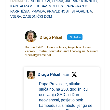
OZNAKE:
BENEDICT XVI
,
CRKVA
,
JADRANKA BRNČIĆ
,
KAPITALIZAM
,
LJUBAV
,
MOLITVA
,
PAPA FRANJO
,
PARRHĒSIA
,
PRAVDA
,
PRAVEDNOST
,
STVORENJA
,
VJERA
,
ZAJEDNIČKI DOM
Drago Pilsel
Follow
Born in 1962 in Buenos Aires, Argentina. Lives in
Zagreb, Croatia. Journalist and Theologian. Married.
d.pilsel@zamir.net
Drago Pilsel
4 Jul
Papa Prevost je, nikako
slučajno, na 250. godišnjicu
osnivanja SAD-a i Dan
neovisnosti, posjetio otok
Lampedusu, simbolu, jer ga se