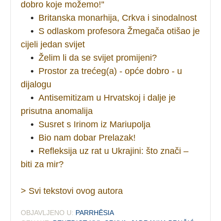
dobro koje možemo!''
•
Britanska monarhija, Crkva i sinodalnost
•
S odlaskom profesora Žmegača otišao je
cijeli jedan svijet
•
Želim li da se svijet promijeni?
•
Prostor za trećeg(a) - opće dobro - u
dijalogu
•
Antisemitizam u Hrvatskoj i dalje je
prisutna anomalija
•
Susret s Irinom iz Mariupolja
•
Bio nam dobar Prelazak!
•
Refleksija uz rat u Ukrajini: što znači –
biti za mir?
> Svi tekstovi ovog autora
OBJAVLJENO U:
PARRHĒSIA