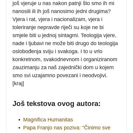
još vjeruje u nas nakon patnji što smo ih mi
nanosili ili ih još nanosimo jedni drugima?
Vjera i rat, vjera i nacionalizam, vjera i
toleriranje nepravde riječi su koje ne bi
smjele biti u jednoj sintagmi. Teologija vjere,
nade i ljubavi ne može biti drugo do teologija
oslobođenja sviju i svakoga. I to u vrlo
konkretnom, svakodnevnom i organiziranom
zauzimanju za naš zajednički dom u kojem
smo svi uzajamno povezani i neodvojivi.
[kraj]
Još tekstova ovog autora:
•
Magnifica Humanitas
•
Papa Franjo nas poziva: ''Činimo sve