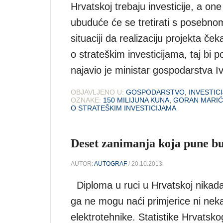
Hrvatskoj trebaju investicije, a one
ubuduće će se tretirati s posebnom 
situaciji da realizaciju projekta č
o strateškim investicijama, taj bi
najavio je ministar gospodarstva I
OBJAVLJENO U:
GOSPODARSTVO
,
INVESTICI
OZNAKE:
150 MILIJUNA KUNA
,
GORAN MARIĆ
O STRATEŠKIM INVESTICIJAMA
Deset zanimanja koja pune b
AUTOR:
AUTOGRAF
/ 20.10.2013.
Diploma u ruci u Hrvatskoj nikada 
ga ne mogu naći primjerice ni nekad
elektrotehnike. Statistike Hrvatsk