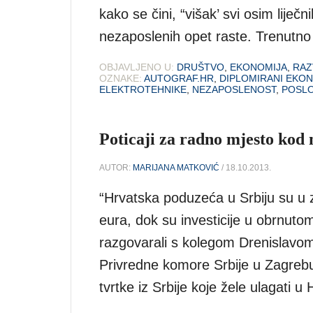
kako se čini, “višak’ svi osim lije
nezaposlenih opet raste. Trenutno
OBJAVLJENO U:
DRUŠTVO
,
EKONOMIJA
,
RAZ
OZNAKE:
AUTOGRAF.HR
,
DIPLOMIRANI EKON
ELEKTROTEHNIKE
,
NEZAPOSLENOST
,
POSLO
Poticaji za radno mjesto kod n
AUTOR:
MARIJANA MATKOVIĆ
/ 18.10.2013.
“Hrvatska poduzeća u Srbiju su u z
eura, dok su investicije u obrnuto
razgovarali s kolegom Drenislavo
Privredne komore Srbije u Zagrebu,
tvrtke iz Srbije koje žele ulagati u