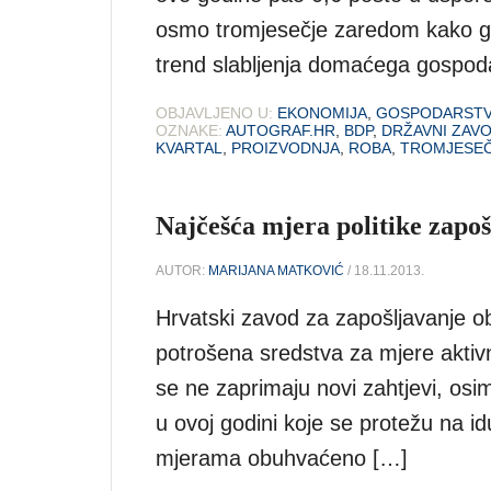
osmo tromjesečje zaredom kako g
trend slabljenja domaćega gospoda
OBJAVLJENO U:
EKONOMIJA
,
GOSPODARST
OZNAKE:
AUTOGRAF.HR
,
BDP
,
DRŽAVNI ZAVO
KVARTAL
,
PROIZVODNJA
,
ROBA
,
TROMJESE
Najčešća mjera politike zapo
AUTOR:
MARIJANA MATKOVIĆ
/ 18.11.2013.
Hrvatski zavod za zapošljavanje o
potrošena sredstva za mjere aktivn
se ne zaprimaju novi zahtjevi, osi
u ovoj godini koje se protežu na i
mjerama obuhvaćeno […]