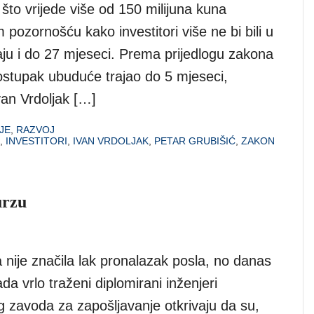
 što vrijede više od 150 milijuna kuna
pozornošću kako investitori više ne bi bili u
ekaju i do 27 mjeseci. Prema prijedlogu zakona
 postupak ubuduće trajao do 5 mjeseci,
van Vrdoljak […]
JE
,
RAZVOJ
,
INVESTITORI
,
IVAN VRDOLJAK
,
PETAR GRUBIŠIĆ
,
ZAKON
urzu
nije značila lak pronalazak posla, no danas
a vrlo traženi diplomirani inženjeri
og zavoda za zapošljavanje otkrivaju da su,