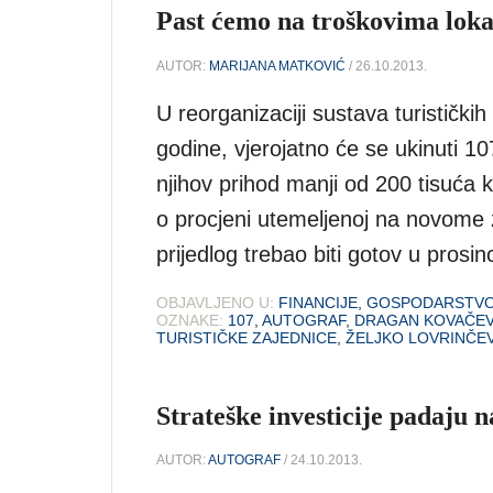
Past ćemo na troškovima lokal
AUTOR:
MARIJANA MATKOVIĆ
/ 26.10.2013.
U reorganizaciji sustava turistički
godine, vjerojatno će se ukinuti 1
njihov prihod manji od 200 tisuća k
o procjeni utemeljenoj na novome za
prijedlog trebao biti gotov u prosin
OBJAVLJENO U:
FINANCIJE
,
GOSPODARSTV
OZNAKE:
107
,
AUTOGRAF
,
DRAGAN KOVAČEV
TURISTIČKE ZAJEDNICE
,
ŽELJKO LOVRINČE
Strateške investicije padaju 
AUTOR:
AUTOGRAF
/ 24.10.2013.