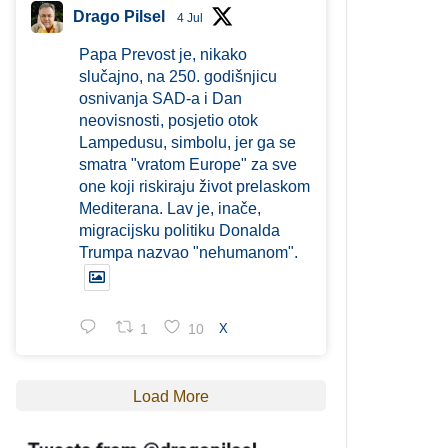
Drago Pilsel
4 Jul
Papa Prevost je, nikako
slučajno, na 250. godišnjicu
osnivanja SAD-a i Dan
neovisnosti, posjetio otok
Lampedusu, simbolu, jer ga se
smatra "vratom Europe" za sve
one koji riskiraju život prelaskom
Mediterana. Lav je, inače,
migracijsku politiku Donalda
Trumpa nazvao "nehumanom".
1
10
X
Load More