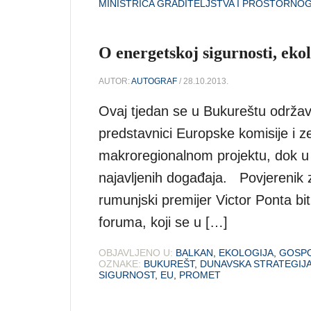
MINISTRICA GRADITELJSTVA I PROSTORNO
O energetskoj sigurnosti, eko
AUTOR:
AUTOGRAF
/ 28.10.2013.
Ovaj tjedan se u Bukureštu održav
predstavnici Europske komisije i z
makroregionalnom projektu, dok u
najavljenih događaja. Povjerenik 
rumunjski premijer Victor Ponta b
foruma, koji se u […]
OBJAVLJENO U:
BALKAN
,
EKOLOGIJA
,
GOSP
OZNAKE:
BUKUREŠT
,
DUNAVSKA STRATEGIJ
SIGURNOST
,
EU
,
PROMET