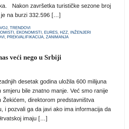
čnika. Nakon završetka turističke sezone broj
 je na burzi 332.596 […]
VOJ
,
TRENDOVI
OMISTI
,
EKONOMISTI
,
EURES
,
HZZ
,
INŽENJERI
VI
,
PREKVALIFIKACIJA
,
ZANIMANJA
as veći nego u Srbiji
adnjih desetak godina uložila 600 milijuna
m smjeru bile znatno manje. Već smo ranije
m Žekićem, direktorom predstavništva
 i pozvali ga da javi ako ima informacija da
 Hrvatskoj imaju […]