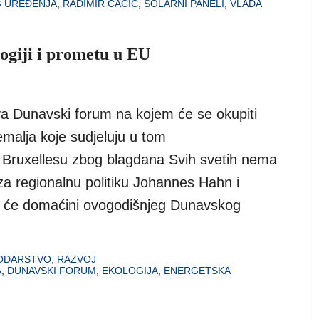
G UREĐENJA
,
RADIMIR ČAČIĆ
,
SOLARNI PANELI
,
VLADA
logiji i prometu u EU
a Dunavski forum na kojem će se okupiti
emalja koje sudjeluju u tom
 Bruxellesu zbog blagdana Svih svetih nema
za regionalnu politiku Johannes Hahn i
it će domaćini ovogodišnjeg Dunavskog
ODARSTVO
,
RAZVOJ
A
,
DUNAVSKI FORUM
,
EKOLOGIJA
,
ENERGETSKA