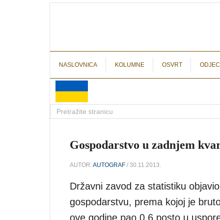
NASLOVNICA
KOLUMNE
OSVRT
ODJEC
Gospodarstvo u zadnjem kvart
AUTOR:
AUTOGRAF
/ 30.11.2013.
Državni zavod za statistiku objavio
gospodarstvu, prema kojoj je brut
ove godine pao 0,6 posto u uspored