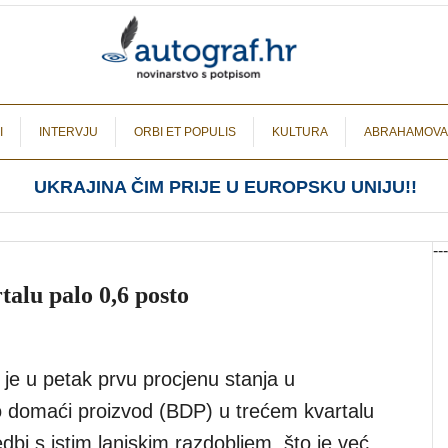
I
INTERVJU
ORBI ET POPULIS
KULTURA
ABRAHAMOVA
UKRAJINA ČIM PRIJE U EUROPSKU UNIJU!!
---
alu palo 0,6 posto
 je u petak prvu procjenu stanja u
o domaći proizvod (BDP) u trećem kvartalu
bi s istim lanjskim razdobljem, što je već