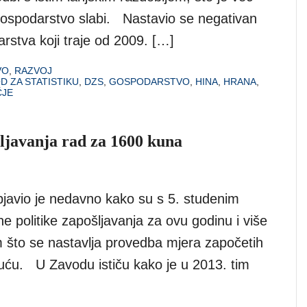
ospodarstvo slabi. Nastavio se negativan
rstva koji traje od 2009. […]
VO
,
RAZVOJ
D ZA STATISTIKU
,
DZS
,
GOSPODARSTVO
,
HINA
,
HRANA
,
ČJE
šljavanja rad za 1600 kuna
bjavio je nedavno kako su s 5. studenim
e politike zapošljavanja za ovu godinu i više
m što se nastavlja provedba mjera započetih
duću. U Zavodu ističu kako je u 2013. tim