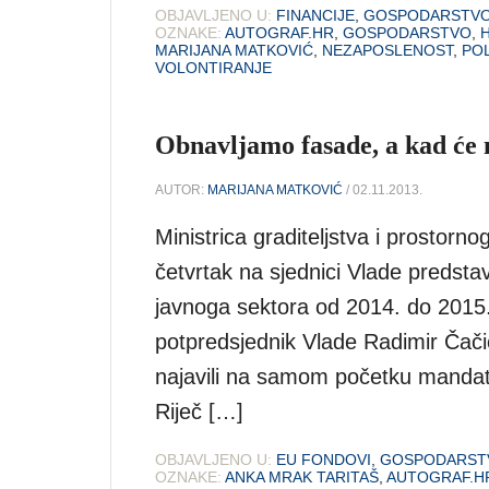
OBJAVLJENO U:
FINANCIJE
,
GOSPODARSTV
OZNAKE:
AUTOGRAF.HR
,
GOSPODARSTVO
,
MARIJANA MATKOVIĆ
,
NEZAPOSLENOST
,
POL
VOLONTIRANJE
Obnavljamo fasade, a kad će 
AUTOR:
MARIJANA MATKOVIĆ
/ 02.11.2013.
Ministrica graditeljstva i prostorn
četvrtak na sjednici Vlade predst
javnoga sektora od 2014. do 2015. 
potpredsjednik Vlade Radimir Čačić
najavili na samom početku mandata
Riječ […]
OBJAVLJENO U:
EU FONDOVI
,
GOSPODARST
OZNAKE:
ANKA MRAK TARITAŠ
,
AUTOGRAF.H