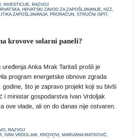
O
,
INVESTICIJE
,
RAZVOJ
HRVATSKA
,
HRVATSKI ZAVOD ZA ZAPOŠLJAVANJE
,
HZZ
,
ITIKA ZAPOŠLJAVANJA
,
PRORAČUN
,
STRUČNI ISPIT
,
na krovove solarni paneli?
og uređenja Anka Mrak Taritaš prošli je
avila program energetske obnove zgrada
godine, što je zapravo projekt koji su bivši
 i ministar gospodarstva Ivan Vrdoljak
 ove vlade, ali on do danas nije ostvaren.
VO
,
RAZVOJ
R
,
IVAN VRDOLJAK
,
KROVOVI
,
MARIJANA MATKOVIĆ
,