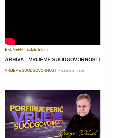
EKUMENA – ostale tribine
ARHIVA – VRIJEME SUODGOVORNOSTI
VRIJEME SUODGOVORNOSTI – ostale emisije