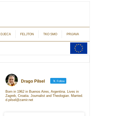
autograf.hr
novinarstvo s potpisom
 DJECA
FELJTON
TKO SMO
PRIJAVA
Drago Pilsel
Follow
Born in 1962 in Buenos Aires, Argentina. Lives in
Zagreb, Croatia. Journalist and Theologian. Married.
d.pilsel@zamir.net