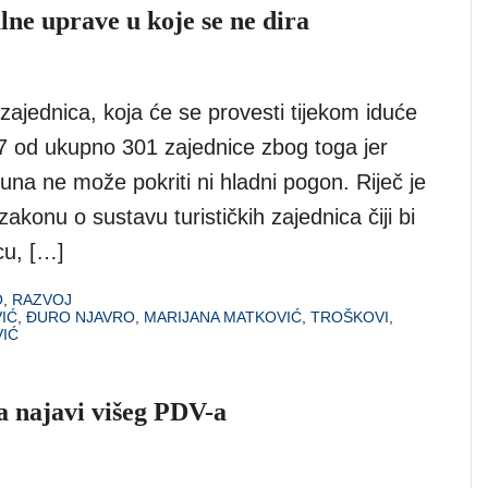
ne uprave u koje se ne dira
h zajednica, koja će se provesti tijekom iduće
07 od ukupno 301 zajednice zbog toga jer
una ne može pokriti ni hladni pogon. Riječ je
konu o sustavu turističkih zajednica čiji bi
cu, […]
O
,
RAZVOJ
IĆ
,
ĐURO NJAVRO
,
MARIJANA MATKOVIĆ
,
TROŠKOVI
,
VIĆ
na najavi višeg PDV-a