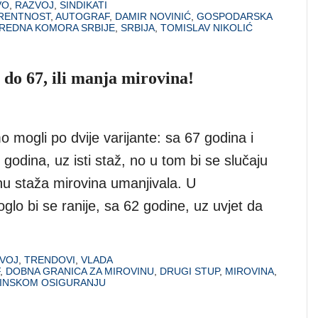
VO
,
RAZVOJ
,
SINDIKATI
URENTNOST
,
AUTOGRAF
,
DAMIR NOVINIĆ
,
GOSPODARSKA
VREDNA KOMORA SRBIJE
,
SRBIJA
,
TOMISLAV NIKOLIĆ
do 67, ili manja mirovina!
mogli po dvije varijante: sa 67 godina i
 godina, uz isti staž, no u tom bi se slučaju
nu staža mirovina umanjivala. U
lo bi se ranije, sa 62 godine, uz uvjet da
VOJ
,
TRENDOVI
,
VLADA
,
DOBNA GRANICA ZA MIROVINU
,
DRUGI STUP
,
MIROVINA
,
INSKOM OSIGURANJU