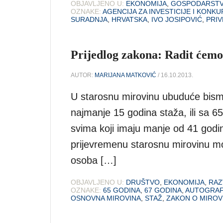
OBJAVLJENO U:
EKONOMIJA
,
GOSPODARST
OZNAKE:
AGENCIJA ZA INVESTICIJE I KONK
SURADNJA
,
HRVATSKA
,
IVO JOSIPOVIĆ
,
PRI
Prijedlog zakona: Radit ćemo 
AUTOR:
MARIJANA MATKOVIĆ
/ 16.10.2013.
U starosnu mirovinu ubuduće bismo 
najmanje 15 godina staža, ili sa 65
svima koji imaju manje od 41 godi
prijevremenu starosnu mirovinu mog
osoba […]
OBJAVLJENO U:
DRUŠTVO
,
EKONOMIJA
,
RAZ
OZNAKE:
65 GODINA
,
67 GODINA
,
AUTOGRAF
OSNOVNA MIROVINA
,
STAŽ
,
ZAKON O MIROV