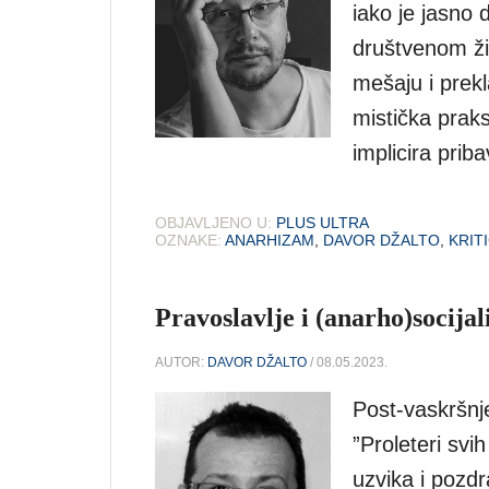
iako je jasno
društvenom ži
mešaju i prekl
mistička prak
implicira priba
OBJAVLJENO U:
PLUS ULTRA
OZNAKE:
ANARHIZAM
,
DAVOR DŽALTO
,
KRIT
Pravoslavlje i (anarho)socija
AUTOR:
DAVOR DŽALTO
/ 08.05.2023.
Post-vaskršnje
”Proleteri svi
uzvika i pozdr