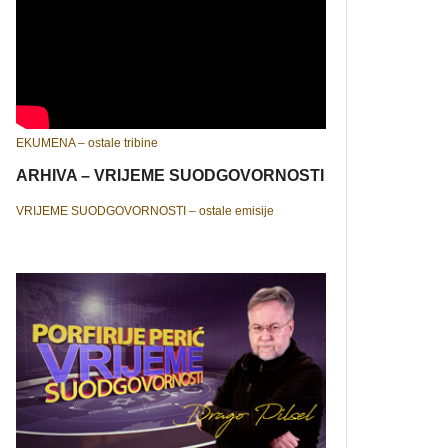
EKUMENA – ostale tribine
ARHIVA – VRIJEME SUODGOVORNOSTI
VRIJEME SUODGOVORNOSTI – ostale emisije