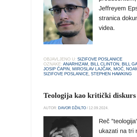
Jeffreyem Epst
stranica doku
videa.
OBJAVLJENO U:
SIZIFOVE POSLANICE
OZNAKE:
ANARHIZAM
,
BILL CLINTON
,
BILL G
JOSIP ĆAPIN
,
MIROSLAV LAJČAK
,
MOĆ
,
NOA
SIZIFOVE POSLANICE
,
STEPHEN HAWKING
Teologija kao kritički diskurs
AUTOR:
DAVOR DŽALTO
/ 12.09.2024.
Reč ”teologija
ukazati na tri