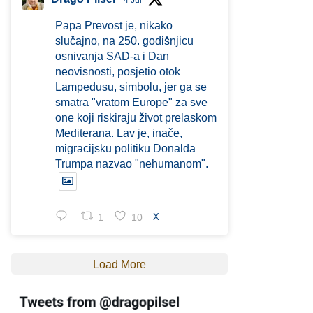
4 Jul
Papa Prevost je, nikako
slučajno, na 250. godišnjicu
osnivanja SAD-a i Dan
neovisnosti, posjetio otok
Lampedusu, simbolu, jer ga se
smatra "vratom Europe" za sve
one koji riskiraju život prelaskom
Mediterana. Lav je, inače,
migracijsku politiku Donalda
Trumpa nazvao "nehumanom".
1
10
X
Load More