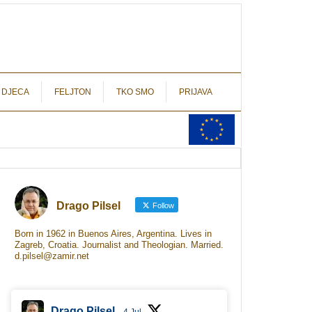
autograf.hr
novinarstvo s potpisom
 DJECA
FELJTON
TKO SMO
PRIJAVA
Drago Pilsel
Follow
Born in 1962 in Buenos Aires, Argentina. Lives in
Zagreb, Croatia. Journalist and Theologian. Married.
d.pilsel@zamir.net
Drago Pilsel