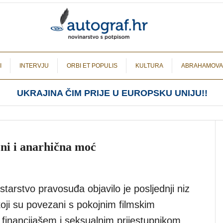
I
INTERVJU
ORBI ET POPULIS
KULTURA
ABRAHAMOVA
UKRAJINA ČIM PRIJE U EUROPSKU UNIJU!!
ni i anarhična moć
tarstvo pravosuđa objavilo je posljednji niz
ji su povezani s pokojnim filmskim
financijašem i seksualnim prijestupnikom