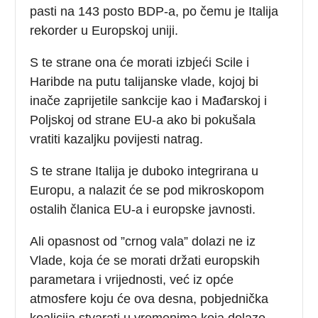
pasti na 143 posto BDP-a, po čemu je Italija
rekorder u Europskoj uniji.
S te strane ona će morati izbjeći Scile i
Haribde na putu talijanske vlade, kojoj bi
inače zaprijetile sankcije kao i Mađarskoj i
Poljskoj od strane EU-a ako bi pokušala
vratiti kazaljku povijesti natrag.
S te strane Italija je duboko integrirana u
Europu, a nalazit će se pod mikroskopom
ostalih članica EU-a i europske javnosti.
Ali opasnost od ”crnog vala” dolazi ne iz
Vlade, koja će se morati držati europskih
parametara i vrijednosti, već iz opće
atmosfere koju će ova desna, pobjednička
koalicija stvarati u vremenima koja dolaze.