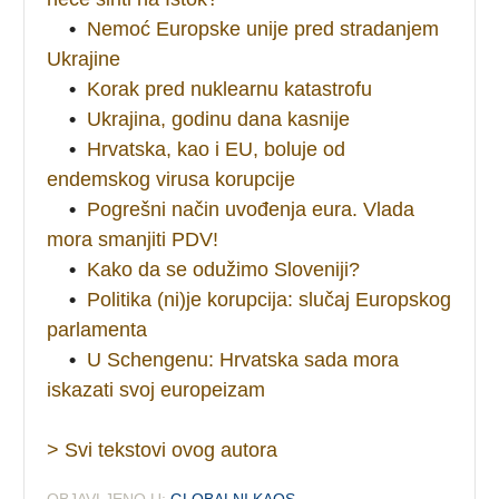
•
Nemoć Europske unije pred stradanjem
Ukrajine
•
Korak pred nuklearnu katastrofu
•
Ukrajina, godinu dana kasnije
•
Hrvatska, kao i EU, boluje od
endemskog virusa korupcije
•
Pogrešni način uvođenja eura. Vlada
mora smanjiti PDV!
•
Kako da se odužimo Sloveniji?
•
Politika (ni)je korupcija: slučaj Europskog
parlamenta
•
U Schengenu: Hrvatska sada mora
iskazati svoj europeizam
> Svi tekstovi ovog autora
OBJAVLJENO U:
GLOBALNI KAOS