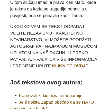
U tom slučaju imao je pravo Karl Marx, kada
je rekao da kada se tragedija ponavlja u
povijesti, ona se ponavlja kao – farsa.
UKOLIKO VAM SE TEKST DOPADA I
VOLITE NEZAVISNO I KVALITETNO
NOVINARSTVO, VI MOŽETE PODRŽATI
AUTOGRAF PA I NAJMANJOM MOGUĆOM
UPLATOM NA NAŠ RAČUN ILI PREKO
PAYPAL-A. HVALA! ZA VIŠE INFORMACIJA
I PRECIZNE UPUTE
KLIKNITE OVDJE
.
Još tekstova ovog autora:
•
Karnevalski kič ocvale monarhije
•
Je li doista Zapad obećao da se NATO
neće širiti na Istok?