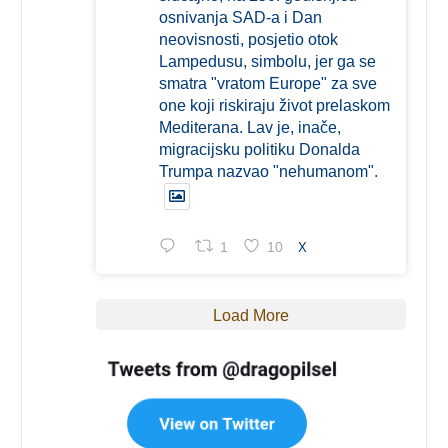
osnivanja SAD-a i Dan
neovisnosti, posjetio otok
Lampedusu, simbolu, jer ga se
smatra "vratom Europe" za sve
one koji riskiraju život prelaskom
Mediterana. Lav je, inače,
migracijsku politiku Donalda
Trumpa nazvao "nehumanom".
1
10
X
Load More