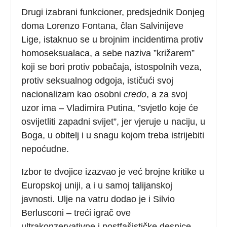
Drugi izabrani funkcioner, predsjednik Donjeg
doma Lorenzo Fontana, član Salvinijeve
Lige, istaknuo se u brojnim incidentima protiv
homoseksualaca, a sebe naziva ”križarem”
koji se bori protiv pobačaja, istospolnih veza,
protiv seksualnog odgoja, ističući svoj
nacionalizam kao osobni
credo
, a za svoj
uzor ima – Vladimira Putina, ”svjetlo koje će
osvijetliti zapadni svijet”, jer vjeruje u naciju, u
Boga, u obitelj i u snagu kojom treba istrijebiti
nepoćudne.
Izbor te dvojice izazvao je već brojne kritike u
Europskoj uniji, a i u samoj talijanskoj
javnosti. Ulje na vatru dodao je i Silvio
Berlusconi – treći igrač ove
ultrakonzervativne i postfašističke desnice,