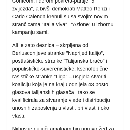
Conteom, liderom pokreta-partije ”5
zvijezda”, a bivši demokrati Matteo Renzi i
Carlo Calenda krenuli su sa svojim novim
strančicama ”Italia viva” i ”Azione” u izbornu
kampanju sami.
Ali je zato desnica – skrpljena od
Berlusconijeve stranke ”Naprijed Italijo”,
postfašističke stranke ”Talijanska braćo” i
populističko-suverenističke, ksenofobične i
rasističke stranke ”Liga” – uspjela stvoriti
koaliciju koja je na kraju odnijela 43 posto
glasova talijanskih glasača i tako se
kvalificirala za stvaranje vlade i distribuciju
unosnih zaposlenja u vlasti, pri vlasti i oko
vlasti.
Njihov je najjači amalgam bio upravo žeđ za