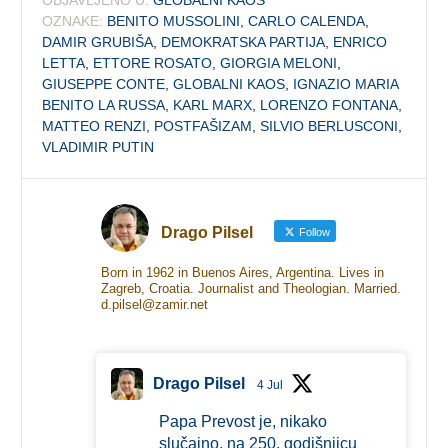
OZNAKE:
BENITO MUSSOLINI
,
CARLO CALENDA
,
DAMIR GRUBIŠA
,
DEMOKRATSKA PARTIJA
,
ENRICO
LETTA
,
ETTORE ROSATO
,
GIORGIA MELONI
,
GIUSEPPE CONTE
,
GLOBALNI KAOS
,
IGNAZIO MARIA
BENITO LA RUSSA
,
KARL MARX
,
LORENZO FONTANA
,
MATTEO RENZI
,
POSTFAŠIZAM
,
SILVIO BERLUSCONI
,
VLADIMIR PUTIN
Drago Pilsel
Follow
Born in 1962 in Buenos Aires, Argentina. Lives in
Zagreb, Croatia. Journalist and Theologian. Married.
d.pilsel@zamir.net
Drago Pilsel
4 Jul
Papa Prevost je, nikako
slučajno, na 250. godišnjicu