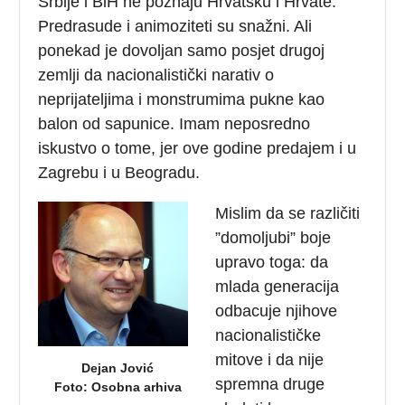
Srbije i BiH ne poznaju Hrvatsku i Hrvate.
Predrasude i animoziteti su snažni. Ali
ponekad je dovoljan samo posjet drugoj
zemlji da nacionalistički narativ o
neprijateljima i monstrumima pukne kao
balon od sapunice. Imam neposredno
iskustvo o tome, jer ove godine predajem i u
Zagrebu i u Beogradu.
Mislim da se različiti
”domoljubi” boje
upravo toga: da
mlada generacija
odbacuje njihove
nacionalističke
mitove i da nije
Dejan Jović
spremna druge
Foto: Osobna arhiva