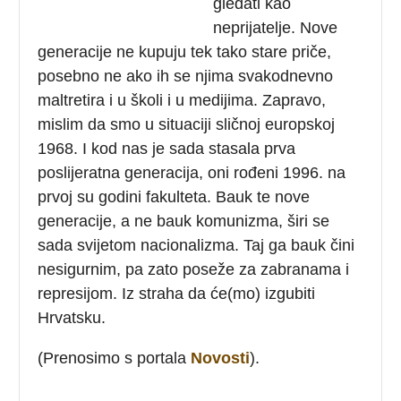
gledati kao
neprijatelje. Nove
generacije ne kupuju tek tako stare priče,
posebno ne ako ih se njima svakodnevno
maltretira i u školi i u medijima. Zapravo,
mislim da smo u situaciji sličnoj europskoj
1968. I kod nas je sada stasala prva
poslijeratna generacija, oni rođeni 1996. na
prvoj su godini fakulteta. Bauk te nove
generacije, a ne bauk komunizma, širi se
sada svijetom nacionalizma. Taj ga bauk čini
nesigurnim, pa zato poseže za zabranama i
represijom. Iz straha da će(mo) izgubiti
Hrvatsku.
(Prenosimo s portala
Novosti
).