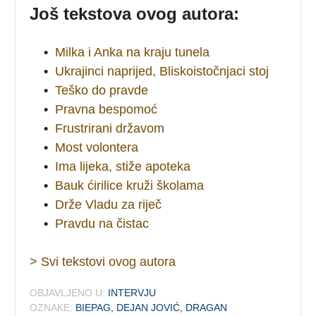
Još tekstova ovog autora:
•
Milka i Anka na kraju tunela
•
Ukrajinci naprijed, Bliskoistočnjaci stoj
•
Teško do pravde
•
Pravna bespomoć
•
Frustrirani državom
•
Most volontera
•
Ima lijeka, stiže apoteka
•
Bauk ćirilice kruži školama
•
Drže Vladu za riječ
•
Pravdu na čistac
> Svi tekstovi ovog autora
OBJAVLJENO U:
INTERVJU
OZNAKE:
BIEPAG
,
DEJAN JOVIĆ
,
DRAGAN