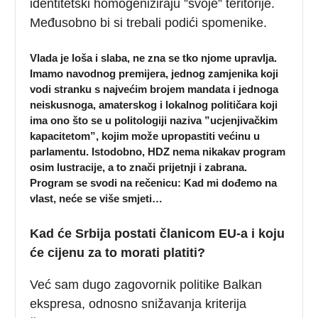
identitetski homogeniziraju ”svoje” teritorije.
Međusobno bi si trebali podići spomenike.
Vlada je loša i slaba, ne zna se tko njome upravlja.
Imamo navodnog premijera, jednog zamjenika koji
vodi stranku s najvećim brojem mandata i jednoga
neiskusnoga, amaterskog i lokalnog političara koji
ima ono što se u politologiji naziva ”ucjenjivačkim
kapacitetom”, kojim može upropastiti većinu u
parlamentu. Istodobno, HDZ nema nikakav program
osim lustracije, a to znači prijetnji i zabrana.
Program se svodi na rečenicu: Kad mi dođemo na
vlast, neće se više smjeti…
Kad će Srbija postati članicom EU-a i koju
će cijenu za to morati platiti?
Već sam dugo zagovornik politike Balkan
ekspresa, odnosno snižavanja kriterija