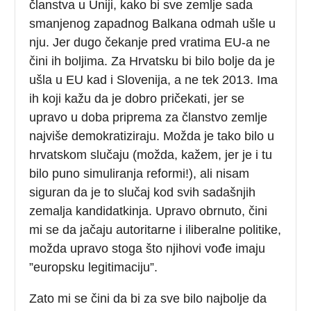
članstva u Uniji, kako bi sve zemlje sada
smanjenog zapadnog Balkana odmah ušle u
nju. Jer dugo čekanje pred vratima EU-a ne
čini ih boljima. Za Hrvatsku bi bilo bolje da je
ušla u EU kad i Slovenija, a ne tek 2013. Ima
ih koji kažu da je dobro pričekati, jer se
upravo u doba priprema za članstvo zemlje
najviše demokratiziraju. Možda je tako bilo u
hrvatskom slučaju (možda, kažem, jer je i tu
bilo puno simuliranja reformi!), ali nisam
siguran da je to slučaj kod svih sadašnjih
zemalja kandidatkinja. Upravo obrnuto, čini
mi se da jačaju autoritarne i iliberalne politike,
možda upravo stoga što njihovi vođe imaju
”europsku legitimaciju”.
Zato mi se čini da bi za sve bilo najbolje da