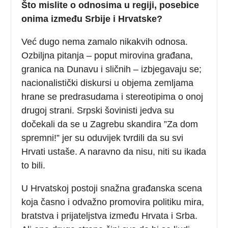
Što mislite o odnosima u regiji, posebice
onima između Srbije i Hrvatske?
Već dugo nema zamalo nikakvih odnosa.
Ozbiljna pitanja – poput mirovina građana,
granica na Dunavu i sličnih – izbjegavaju se;
nacionalistički diskursi u objema zemljama
hrane se predrasudama i stereotipima o onoj
drugoj strani. Srpski šovinisti jedva su
dočekali da se u Zagrebu skandira ”Za dom
spremni!” jer su oduvijek tvrdili da su svi
Hrvati ustaše. A naravno da nisu, niti su ikada
to bili.
U Hrvatskoj postoji snažna građanska scena
koja časno i odvažno promovira politiku mira,
bratstva i prijateljstva između Hrvata i Srba.