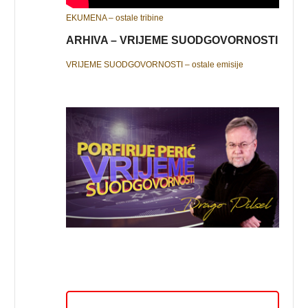
EKUMENA – ostale tribine
ARHIVA – VRIJEME SUODGOVORNOSTI
VRIJEME SUODGOVORNOSTI – ostale emisije