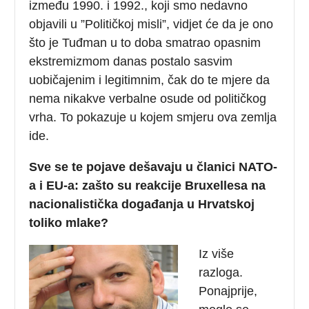
između 1990. i 1992., koji smo nedavno
objavili u ”Političkoj misli”, vidjet će da je ono
što je Tuđman u to doba smatrao opasnim
ekstremizmom danas postalo sasvim
uobičajenim i legitimnim, čak do te mjere da
nema nikakve verbalne osude od političkog
vrha. To pokazuje u kojem smjeru ova zemlja
ide.
Sve se te pojave dešavaju u članici NATO-
a i EU-a: zašto su reakcije Bruxellesa na
nacionalistička događanja u Hrvatskoj
toliko mlake?
Iz više
razloga.
Ponajprije,