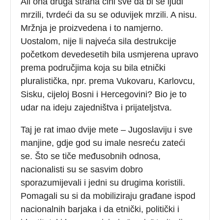
Ali ona druga strana čini sve da bi se ljudi
mrzili, tvrdeći da su se oduvijek mrzili. A nisu.
Mržnja je proizvedena i to namjerno.
Uostalom, nije li najveća sila destrukcije
početkom devedesetih bila usmjerena upravo
prema područjima koja su bila etnički
pluralistička, npr. prema Vukovaru, Karlovcu,
Sisku, cijeloj Bosni i Hercegovini? Bio je to
udar na ideju zajedništva i prijateljstva.
Taj je rat imao dvije mete – Jugoslaviju i sve
manjine, gdje god su imale nesreću zateći
se. Što se tiče međusobnih odnosa,
nacionalisti su se sasvim dobro
sporazumijevali i jedni su drugima koristili.
Pomagali su si da mobiliziraju građane ispod
nacionalnih barjaka i da etnički, politički i