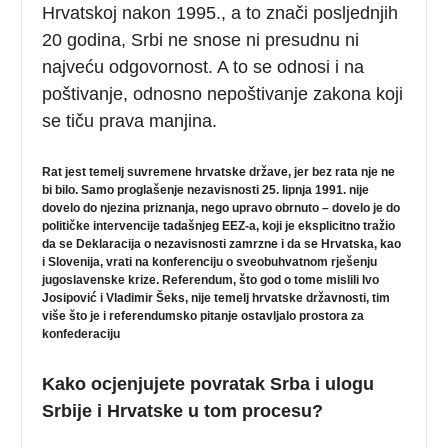
Hrvatskoj nakon 1995., a to znači posljednjih
20 godina, Srbi ne snose ni presudnu ni
najveću odgovornost. A to se odnosi i na
poštivanje, odnosno nepoštivanje zakona koji
se tiču prava manjina.
Rat jest temelj suvremene hrvatske države, jer bez rata nje ne
bi bilo. Samo proglašenje nezavisnosti 25. lipnja 1991. nije
dovelo do njezina priznanja, nego upravo obrnuto – dovelo je do
političke intervencije tadašnjeg EEZ-a, koji je eksplicitno tražio
da se Deklaracija o nezavisnosti zamrzne i da se Hrvatska, kao
i Slovenija, vrati na konferenciju o sveobuhvatnom rješenju
jugoslavenske krize. Referendum, što god o tome mislili Ivo
Josipović i Vladimir Šeks, nije temelj hrvatske državnosti, tim
više što je i referendumsko pitanje ostavljalo prostora za
konfederaciju
Kako ocjenjujete povratak Srba i ulogu
Srbije i Hrvatske u tom procesu?