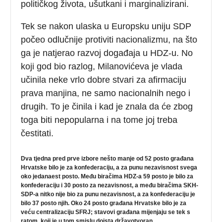
političkog života, ušutkani i marginalizirani.
Tek se nakon ulaska u Europsku uniju SDP
počeo odlučnije protiviti nacionalizmu, na što
ga je natjerao razvoj događaja u HDZ-u. No
koji god bio razlog, Milanovićeva je vlada
učinila neke vrlo dobre stvari za afirmaciju
prava manjina, ne samo nacionalnih nego i
drugih. To je činila i kad je znala da će zbog
toga biti nepopularna i na tome joj treba
čestitati.
Dva tjedna pred prve izbore nešto manje od 52 posto građana
Hrvatske bilo je za konfederaciju, a za punu nezavisnost svega
oko jedanaest posto. Među biračima HDZ-a 59 posto je bilo za
konfederaciju i 30 posto za nezavisnost, a među biračima SKH-
SDP-a nitko nije bio za punu nezavisnost, a za konfederaciju je
bilo 37 posto njih. Oko 24 posto građana Hrvatske bilo je za
veću centralizaciju SFRJ; stavovi građana mijenjaju se tek s
ratom, koji je u tom smislu doista državotvoran