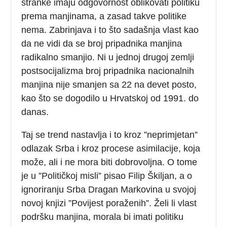
stranke imaju odgovornost oblikovati politiku
prema manjinama, a zasad takve politike
nema. Zabrinjava i to što sadašnja vlast kao
da ne vidi da se broj pripadnika manjina
radikalno smanjio. Ni u jednoj drugoj zemlji
postsocijalizma broj pripadnika nacionalnih
manjina nije smanjen sa 22 na devet posto,
kao što se dogodilo u Hrvatskoj od 1991. do
danas.
Taj se trend nastavlja i to kroz ”neprimjetan”
odlazak Srba i kroz procese asimilacije, koja
može, ali i ne mora biti dobrovoljna. O tome
je u ”Političkoj misli” pisao Filip Škiljan, a o
ignoriranju Srba Dragan Markovina u svojoj
novoj knjizi ”Povijest poraženih”. Želi li vlast
podršku manjina, morala bi imati politiku