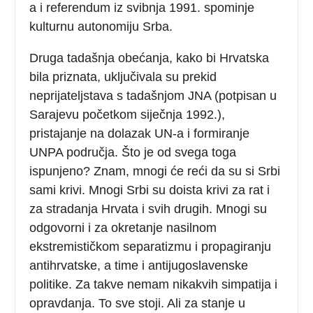
a i referendum iz svibnja 1991. spominje
kulturnu autonomiju Srba.
Druga tadašnja obećanja, kako bi Hrvatska
bila priznata, uključivala su prekid
neprijateljstava s tadašnjom JNA (potpisan u
Sarajevu početkom siječnja 1992.),
pristajanje na dolazak UN-a i formiranje
UNPA područja. Što je od svega toga
ispunjeno? Znam, mnogi će reći da su si Srbi
sami krivi. Mnogi Srbi su doista krivi za rat i
za stradanja Hrvata i svih drugih. Mnogi su
odgovorni i za okretanje nasilnom
ekstremističkom separatizmu i propagiranju
antihrvatske, a time i antijugoslavenske
politike. Za takve nemam nikakvih simpatija i
opravdanja. To sve stoji. Ali za stanje u