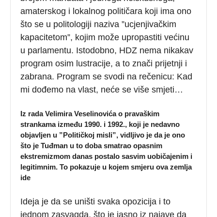
amaterskog i lokalnog političara koji ima ono
što se u politologiji naziva ”ucjenjivačkim
kapacitetom”, kojim može upropastiti većinu
u parlamentu. Istodobno, HDZ nema nikakav
program osim lustracije, a to znači prijetnji i
zabrana. Program se svodi na rečenicu: Kad
mi dođemo na vlast, neće se više smjeti…
Iz rada Velimira Veselinovića o pravaškim
strankama između 1990. i 1992., koji je nedavno
objavljen u ”Političkoj misli”, vidljivo je da je ono
što je Tuđman u to doba smatrao opasnim
ekstremizmom danas postalo sasvim uobičajenim i
legitimnim. To pokazuje u kojem smjeru ova zemlja
ide
Ideja je da se uništi svaka opozicija i to
jednom zasvagda, što je jasno iz najave da