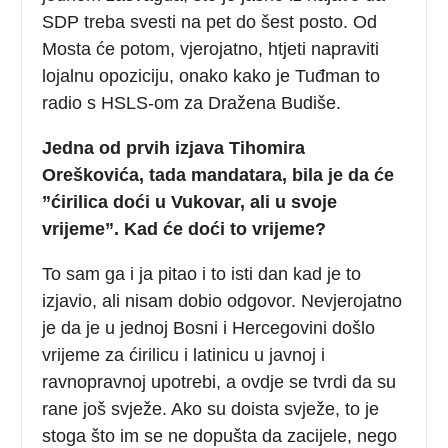
SDP treba svesti na pet do šest posto. Od
Mosta će potom, vjerojatno, htjeti napraviti
lojalnu opoziciju, onako kako je Tuđman to
radio s HSLS-om za Dražena Budiše.
Jedna od prvih izjava Tihomira
Oreškovića, tada mandatara, bila je da će
”ćirilica doći u Vukovar, ali u svoje
vrijeme”. Kad će doći to vrijeme?
To sam ga i ja pitao i to isti dan kad je to
izjavio, ali nisam dobio odgovor. Nevjerojatno
je da je u jednoj Bosni i Hercegovini došlo
vrijeme za ćirilicu i latinicu u javnoj i
ravnopravnoj upotrebi, a ovdje se tvrdi da su
rane još svježe. Ako su doista svježe, to je
stoga što im se ne dopušta da zacijele, nego