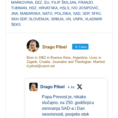
MARKOVINA
,
EEZ
,
EU
,
FILIP ŠKILJAN
,
FRANJO
TUĐMAN
,
HDZ
,
HRVATSKA
,
HSLS
,
IVO JOSIPOVIĆ
,
JNA
,
MAĐARSKA
,
NATO
,
POLJSKA
,
SAD
,
SDP
,
SFRJ
,
SKH-SDP
,
SLOVENIJA
,
SRBIJA
,
UN
,
UNPA
,
VLADIMIR
ŠEKS
Drago Pilsel
Follow
Born in 1962 in Buenos Aires, Argentina. Lives in
Zagreb, Croatia. Journalist and Theologian. Married.
d.pilsel@zamir.net
Drago Pilsel
4 Jul
Papa Prevost je, nikako
slučajno, na 250. godišnjicu
osnivanja SAD-a i Dan
neovisnosti, posjetio otok