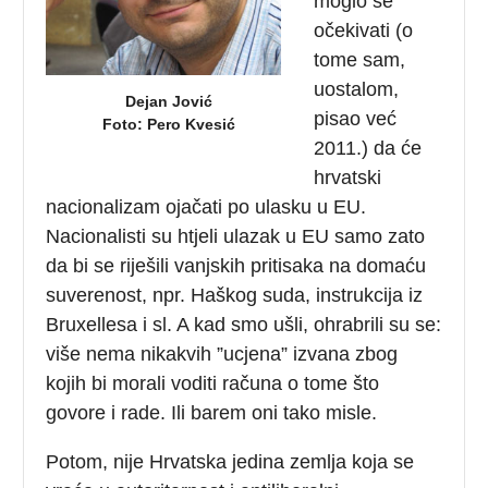
moglo se
očekivati (o
tome sam,
uostalom,
Dejan Jović
pisao već
Foto: Pero Kvesić
2011.) da će
hrvatski
nacionalizam ojačati po ulasku u EU.
Nacionalisti su htjeli ulazak u EU samo zato
da bi se riješili vanjskih pritisaka na domaću
suverenost, npr. Haškog suda, instrukcija iz
Bruxellesa i sl. A kad smo ušli, ohrabrili su se:
više nema nikakvih ”ucjena” izvana zbog
kojih bi morali voditi računa o tome što
govore i rade. Ili barem oni tako misle.
Potom, nije Hrvatska jedina zemlja koja se