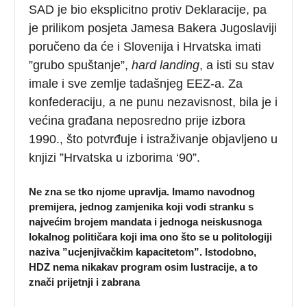
SAD je bio eksplicitno protiv Deklaracije, pa
je prilikom posjeta Jamesa Bakera Jugoslaviji
poručeno da će i Slovenija i Hrvatska imati
”grubo spuštanje”,
hard landing
, a isti su stav
imale i sve zemlje tadašnjeg EEZ-a. Za
konfederaciju, a ne punu nezavisnost, bila je i
većina građana neposredno prije izbora
1990., što potvrđuje i istraživanje objavljeno u
knjizi ”Hrvatska u izborima ‘90”.
Ne zna se tko njome upravlja. Imamo navodnog
premijera, jednog zamjenika koji vodi stranku s
najvećim brojem mandata i jednoga neiskusnoga
lokalnog političara koji ima ono što se u politologiji
naziva ”ucjenjivačkim kapacitetom”. Istodobno,
HDZ nema nikakav program osim lustracije, a to
znači prijetnji i zabrana