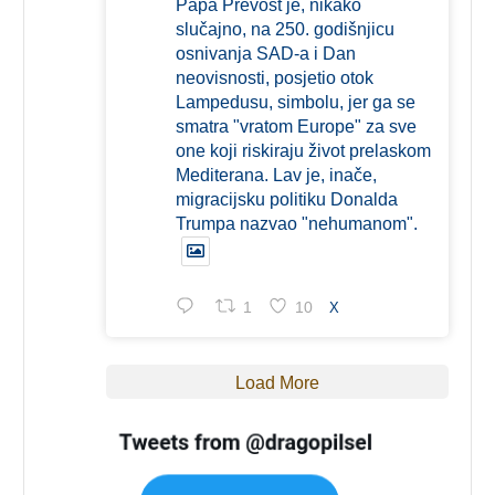
Papa Prevost je, nikako
slučajno, na 250. godišnjicu
osnivanja SAD-a i Dan
neovisnosti, posjetio otok
Lampedusu, simbolu, jer ga se
smatra "vratom Europe" za sve
one koji riskiraju život prelaskom
Mediterana. Lav je, inače,
migracijsku politiku Donalda
Trumpa nazvao "nehumanom".
1
10
X
Load More