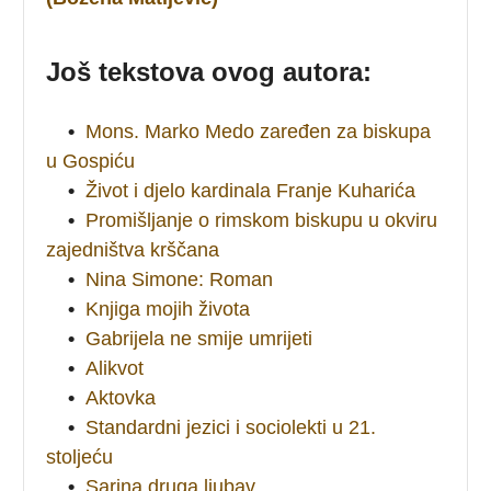
Još tekstova ovog autora:
•
Mons. Marko Medo zaređen za biskupa
u Gospiću
•
Život i djelo kardinala Franje Kuharića
•
Promišljanje o rimskom biskupu u okviru
zajedništva krščana
•
Nina Simone: Roman
•
Knjiga mojih života
•
Gabrijela ne smije umrijeti
•
Alikvot
•
Aktovka
•
Standardni jezici i sociolekti u 21.
stoljeću
•
Sarina druga ljubav