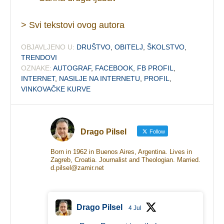
> Svi tekstovi ovog autora
OBJAVLJENO U:
DRUŠTVO
,
OBITELJ
,
ŠKOLSTVO
,
TRENDOVI
OZNAKE:
AUTOGRAF
,
FACEBOOK
,
FB PROFIL
,
INTERNET
,
NASILJE NA INTERNETU
,
PROFIL
,
VINKOVAČKE KURVE
Drago Pilsel
Follow
Born in 1962 in Buenos Aires, Argentina. Lives in
Zagreb, Croatia. Journalist and Theologian. Married.
d.pilsel@zamir.net
Drago Pilsel
4 Jul