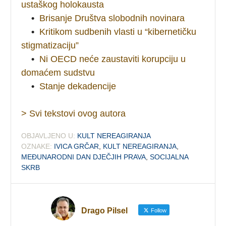
ustaškog holokausta
•
Brisanje Društva slobodnih novinara
•
Kritikom sudbenih vlasti u “kibernetičku
stigmatizaciju”
•
Ni OECD neće zaustaviti korupciju u
domaćem sudstvu
•
Stanje dekadencije
> Svi tekstovi ovog autora
OBJAVLJENO U:
KULT NEREAGIRANJA
OZNAKE:
IVICA GRČAR
,
KULT NEREAGIRANJA
,
MEĐUNARODNI DAN DJEČJIH PRAVA
,
SOCIJALNA
SKRB
Drago Pilsel
Follow