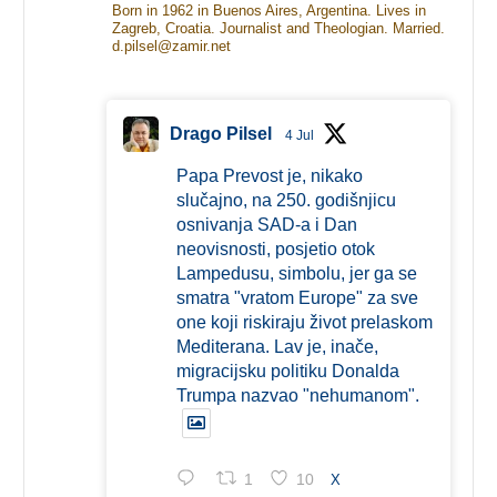
Born in 1962 in Buenos Aires, Argentina. Lives in
Zagreb, Croatia. Journalist and Theologian. Married.
d.pilsel@zamir.net
Drago Pilsel
4 Jul
Papa Prevost je, nikako
slučajno, na 250. godišnjicu
osnivanja SAD-a i Dan
neovisnosti, posjetio otok
Lampedusu, simbolu, jer ga se
smatra "vratom Europe" za sve
one koji riskiraju život prelaskom
Mediterana. Lav je, inače,
migracijsku politiku Donalda
Trumpa nazvao "nehumanom".
1
10
X