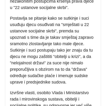
nezakonitim postupcima kršenja prava djece
u ”22 ustanove socijalne skrbi”.
Postavlja se pitanje kako se sutkinje i suci
usuđuju djecu osuđivati na ”smještati u 22
ustanove socijalne skrbi”, premda su
upoznati s time da je takav smještaj zapravo
sramotno zlostavljanje tako male djece.
Sutkinje i suci postupaju tako jer znaju da tu
djecu ne mogu zaštititi ”obitelji u krizi”, a da
”nelojalnost državi” za suce nije nimalo
preporučljiva s obzirom na to da ”država”
određuje sudačke plaće i imenuje sudske
uprave i predsjednike sudova.
Izvršne vlasti, osobito Vlada i Ministarstvo
rada i mirovinskoga sustava, obitelji i
socijalne politike, su odgovorne jer već više