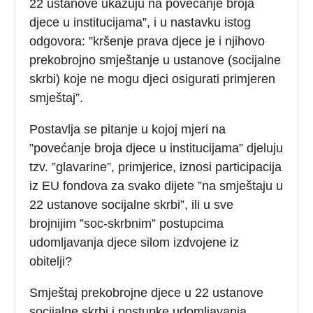
22 ustanove ukazuju na povećanje broja
djece u institucijama”, i u nastavku istog
odgovora: ”kršenje prava djece je i njihovo
prekobrojno smještanje u ustanove (socijalne
skrbi) koje ne mogu djeci osigurati primjeren
smještaj”.
Postavlja se pitanje u kojoj mjeri na
”povećanje broja djece u institucijama” djeluju
tzv. ”glavarine”, primjerice, iznosi participacija
iz EU fondova za svako dijete ”na smještaju u
22 ustanove socijalne skrbi”, ili u sve
brojnijim ”soc-skrbnim” postupcima
udomljavanja djece silom izdvojene iz
obitelji?
Smještaj prekobrojne djece u 22 ustanove
socijalne skrbi i postupke udomljavanja