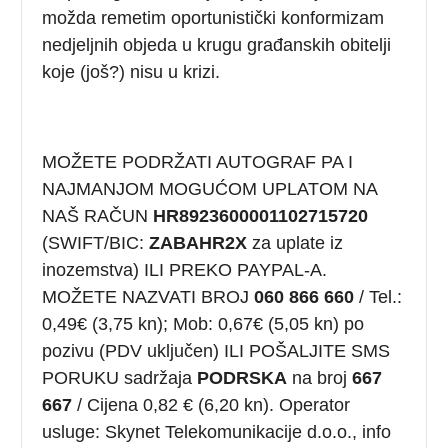
možda remetim oportunistički konformizam
nedjeljnih objeda u krugu građanskih obitelji
koje (još?) nisu u krizi.
MOŽETE PODRŽATI AUTOGRAF PA I
NAJMANJOM MOGUĆOM UPLATOM NA
NAŠ RAČUN
HR8923600001102715720
(SWIFT/BIC:
ZABAHR2X
za uplate iz
inozemstva) ILI PREKO PAYPAL-A.
MOŽETE NAZVATI BROJ
060 866 660
/ Tel.:
0,49€ (3,75 kn); Mob: 0,67€ (5,05 kn) po
pozivu (PDV uključen) ILI POŠALJITE SMS
PORUKU sadržaja
PODRSKA
na broj
667
667
/ Cijena 0,82 € (6,20 kn). Operator
usluge: Skynet Telekomunikacije d.o.o., info