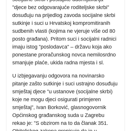
”djece bez odgovarajuće roditeljske skrbi”
dosuđuju na prijedlog zavoda socijalne skrbi
sutkinje i suci u Hrvatskoj kompromitiranih
sudbenih vlasti (kojima ne vjeruje više od 80
posto građana). Pritom suci i socijalni radnici
imaju istog ”poslodavca” – državu koja ako
ponestane proračunskog novca nemilosrdno
smanjuje plaće, ukida radna mjesta i sl.
U izbjegavanju odgovora na novinarsko
pitanje zašto sutkinje i suci ustrajno dosuđuju
smještaj djece ”u ustanove (socijalne skrbi)
koje ne mogu djeci osigurati primjeren
smještaj”, Ivan Borković, glasnogovornik
Općinskog građanskog suda u Zagrebu
rekao je: ”S obzirom na to da članak 351.
Obiteljskog zakona propisuje da je u