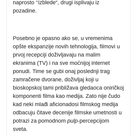
naprosto ‘‘izblede“, drugi isplivaju iz
pozadine.
Posebno je opasno ako se, u vremenima
opšte ekspanzije novih tehnologija, filmovi u
prvoj recepciji doživljavaju na malim
ekranima (TV) i na sve moćnijoj internet
ponudi. Time se gubi onaj poslednji trag
zamračene dvorane, doživljaj koji u
bioskopskoj tami približava gledaoca oniričkoj
komponenti filma kao medija. Zato nije čudo
kad neki mlađi aficionadosi filmskog medija
odbacuju čitave decenije filmske umetnosti u
potrazi za pomodnom
pulp
-percepcijom
sveta.