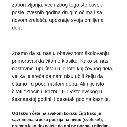
zaboravljanja, već i zbog toga što čovek
posle izvesnih godina drugim očima i sa
novom zrelošću upoznaje svoja omiljena
dela.
Znamo da su nas u obaveznom školovanju
primoravali da čitamo klasike. Kako su nas
nastavnici upućivali u lepote književnog dela,
velika je sreća da nam nisu ubili želju da
čitamo i u poodmaklom dobu. Ali nije isto
čitati ’’Zločin i kaznu“ F. Dostojevskog u
šesnaestoj godini, i desetak godina kasnije.
Od takvih ćete na svakom koraku čuti kako je
savremena srpska poezija na nivou (svetske!),
premda lako doznajete da oni ne poznaju nijedan