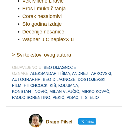
•
Vek Milene Dravić
•
Eros i muka čitanja
•
Corax nesalomivi
•
Sto godina izdaje
•
Decenije nesanice
•
Wagner u CineplexX-u
> Svi tekstovi ovog autora
OBJAVLJENO U:
BEO DIJAGNOZE
OZNAKE:
ALEKSANDAR TIŠMA
,
ANDREJ TARKOVSKI
,
AUTOGRAF.HR
,
BEO-DIJAGNOZE
,
DOSTOJEVSKI
,
FILM
,
HITCHCOCK
,
KIŠ
,
KOLUMNA
,
KONSTANTINOVIĆ
,
MILAN VLAJČIĆ
,
MIRKO KOVAČ
,
PAOLO SORENTINO
,
PEKIĆ
,
PISAC
,
T. S. ELIOT
Drago Pilsel
Follow