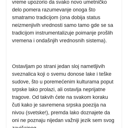
vreme upozorio da svako novo umetničko
delo pomera razumevanje onoga što
smatramo tradicijom (ona dobija status
neizmenjivih vrednosti samo tamo gde se sa
tradicijom instrumentalizuje poimanje prošlih
vremena i ondašnjih vrednosnih sistema).
Ostavljam po strani jedan sloj nametljivih
sveznalica koji o svemu donose lake i teške
sudove, što u poremećenim kulturama poput
srpske lako prolazi, ali ostavlja neprijatne
tragove. Od takvih ćete na svakom koraku
čuti kako je savremena srpska poezija na
nivou (svetske!), premda lako doznajete da
oni ne poznaju nijedan važniji jezik sem svog
zavičajnog.