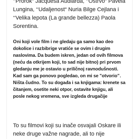
‘‘Prorok“ Jacquesa Audiarda, ‘‘Ostrvo“ Pavela
Lungina, ‘‘Udaljenost“ Nuria Bilge Cejlana i
‘‘Velika lepota (La grande bellezza) Paola
Sorentina.
Oni koji vole film i ne gledaju ga samo kao deo
dokolice i razbibrige vratiće se ovim i drugim
naslovima. Da budem iskren, jedan od ovih filmova
(neću da otkrijem koji, to sad nije bitno) pri prvom
gledanju me je ostavio u priličnoj ravnodušnosti.
Kad sam ga ponovo pogledao, on mi se ‘‘otvorio“.
Ništa čudno. To su događa i sa knjigama: krenete sa
čitanjem, osetite neki otpor, ostavite knjigu, ali
posle nekog vremena, sve izgleda drugačije
To su filmovi koji su inače osvajali Oskare ili
neke druge važne nagrade, ali to nije