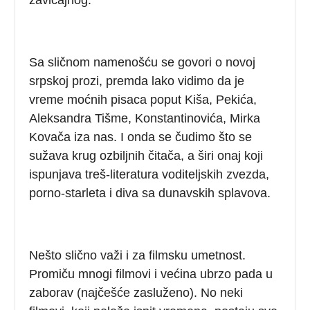
Sa sličnom namenošću se govori o novoj
srpskoj prozi, premda lako vidimo da je
vreme moćnih pisaca poput Kiša, Pekića,
Aleksandra Tišme, Konstantinovića, Mirka
Kovača iza nas. I onda se čudimo što se
sužava krug ozbiljnih čitača, a širi onaj koji
ispunjava treš-literatura voditeljskih zvezda,
porno-starleta i diva sa dunavskih splavova.
Nešto slično važi i za filmsku umetnost.
Promiču mnogi filmovi i većina ubrzo pada u
zaborav (najčešće zasluženo). No neki