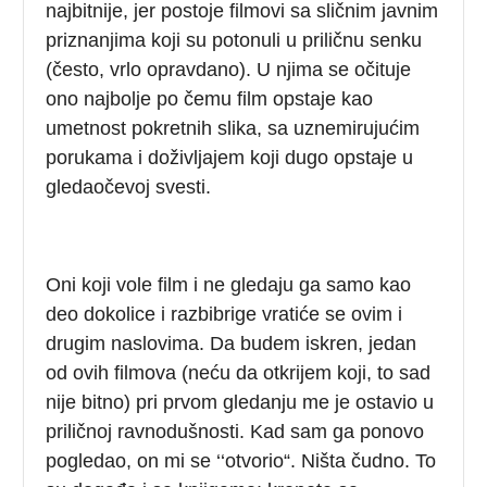
najbitnije, jer postoje filmovi sa sličnim javnim
priznanjima koji su potonuli u priličnu senku
(često, vrlo opravdano). U njima se očituje
ono najbolje po čemu film opstaje kao
umetnost pokretnih slika, sa uznemirujućim
porukama i doživljajem koji dugo opstaje u
gledaočevoj svesti.
Oni koji vole film i ne gledaju ga samo kao
deo dokolice i razbibrige vratiće se ovim i
drugim naslovima. Da budem iskren, jedan
od ovih filmova (neću da otkrijem koji, to sad
nije bitno) pri prvom gledanju me je ostavio u
priličnoj ravnodušnosti. Kad sam ga ponovo
pogledao, on mi se ‘‘otvorio“. Ništa čudno. To