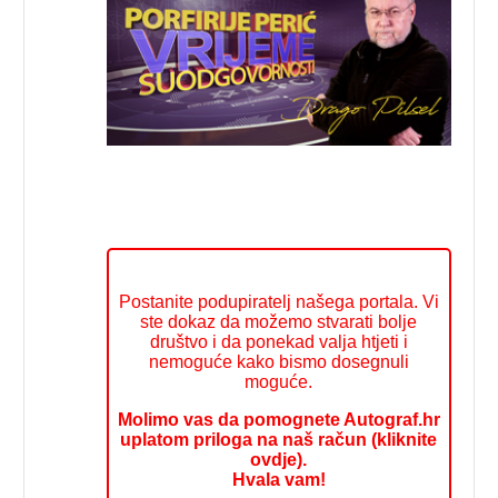
Postanite podupiratelj našega portala. Vi
ste dokaz da možemo stvarati bolje
društvo i da ponekad valja htjeti i
nemoguće kako bismo dosegnuli
moguće.
Molimo vas da pomognete Autograf.hr
uplatom priloga na naš račun (kliknite
ovdje).
Hvala vam!