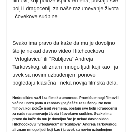
filmovi, koji polože ispit vremena, postaju sve
bolji i dragoceniji za naše razumevanje života
i čovekove sudbine.
Svako ima pravo da kaže da mu je dovoljno
što je nekad davno video Hitchcockovu
‘‘Vrtoglavicu“ ili ‘‘Rubljova“ Andreja
Tarkovskog, ali znam mnogo ljudi koji kao i ja
uvek sa novim uzbuđenjem ponovo
pogledaju klasična i neka novija filmska dela.
Nešto slično važi i za filmsku umetnost. Promiču mnogi filmovi i
većina ubrzo pada u zaborav (najčešće zasluženo). No neki
filmovi, koji polože ispit vremena, postaju sve bolji i dragoceniji
za naše razumevanje života i čovekove sudbine. Svako ima
pravo da kaže da mu je dovoljno što je nekad davno video
Hitchcockovu ’’Vrtoglavicu“ ili ‘‘Rubljova“ Andreja Tarkovskog,
ali znam mnogo ljudi koji kao i ja uvek sa novim uzbuđenjem