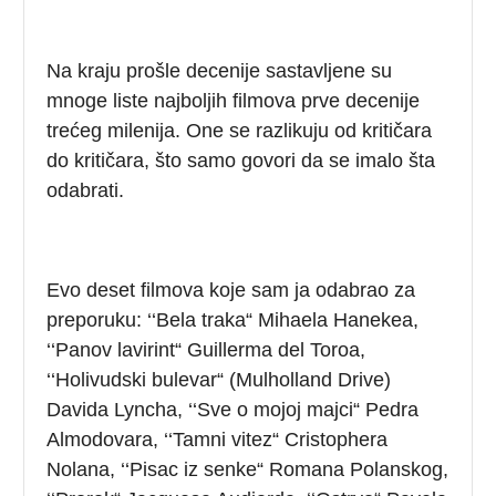
Na kraju prošle decenije sastavljene su
mnoge liste najboljih filmova prve decenije
trećeg milenija. One se razlikuju od kritičara
do kritičara, što samo govori da se imalo šta
odabrati.
Evo deset filmova koje sam ja odabrao za
preporuku: ‘‘Bela traka“ Mihaela Hanekea,
‘‘Panov lavirint“ Guillerma del Toroa,
‘‘Holivudski bulevar“ (Mulholland Drive)
Davida Lyncha, ‘‘Sve o mojoj majci“ Pedra
Almodovara, ‘‘Tamni vitez“ Cristophera
Nolana, ‘‘Pisac iz senke“ Romana Polanskog,