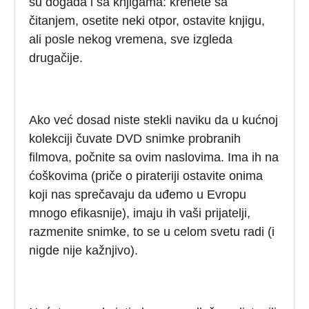
su događa i sa knjigama: krenete sa
čitanjem, osetite neki otpor, ostavite knjigu,
ali posle nekog vremena, sve izgleda
drugačije.
Ako već dosad niste stekli naviku da u kućnoj
kolekciji čuvate DVD snimke probranih
filmova, počnite sa ovim naslovima. Ima ih na
ćoškovima (priče o pirateriji ostavite onima
koji nas sprečavaju da uđemo u Evropu
mnogo efikasnije), imaju ih vaši prijatelji,
razmenite snimke, to se u celom svetu radi (i
nigde nije kažnjivo).