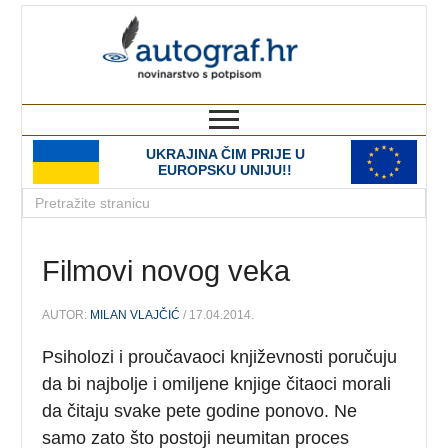
autograf.hr
novinarstvo s potpisom
UKRAJINA ČIM PRIJE U
EUROPSKU UNIJU!!
Filmovi novog veka
AUTOR:
MILAN VLAJČIĆ
/ 17.04.2014.
Psiholozi i proučavaoci književnosti poručuju
da bi najbolje i omiljene knjige čitaoci morali
da čitaju svake pete godine ponovo. Ne
samo zato što postoji neumitan proces