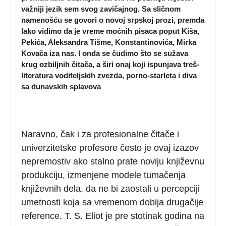
važniji jezik sem svog zavičajnog. Sa sličnom
namenošću se govori o novoj srpskoj prozi, premda
lako vidimo da je vreme moćnih pisaca poput Kiša,
Pekića, Aleksandra Tišme, Konstantinovića, Mirka
Kovača iza nas. I onda se čudimo što se sužava
krug ozbiljnih čitača, a širi onaj koji ispunjava treš-
literatura voditeljskih zvezda, porno-starleta i diva
sa dunavskih splavova
Naravno, čak i za profesionalne čitače i
univerzitetske profesore često je ovaj izazov
nepremostiv ako stalno prate noviju književnu
produkciju, izmenjene modele tumačenja
književnih dela, da ne bi zaostali u percepciji
umetnosti koja sa vremenom dobija drugačije
reference. T. S. Eliot je pre stotinak godina na