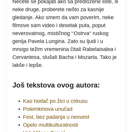
Nećete se pokajati ako sa predložene liste, ili
neke druge, proberete nešto za kasnije
gledanje. Ako smem da vam poverim, neke
filmove sam video i desetak puta, poput
neverovatnog, mističnog ‘‘Ostrva“ ruskog
genija Pavela Lungina. Zato su ljudi i u
mnogo težim vremenina čitali Rabelaisalea i
Cervantesa, slušali Bacha i Mozarta. Tako je
lakše i lepše.
Još tekstova ovog autora:
•
Kao hodač po žici u cirkusu
•
Potemkinova unučad
•
Fest, bez padanja u nesvest
•
Opelo multikulturalnosti