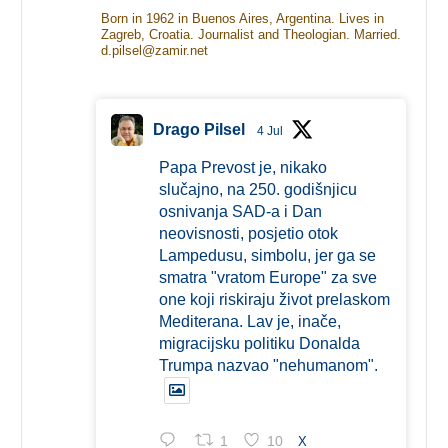
Born in 1962 in Buenos Aires, Argentina. Lives in
Zagreb, Croatia. Journalist and Theologian. Married.
d.pilsel@zamir.net
Drago Pilsel
4 Jul
Papa Prevost je, nikako
slučajno, na 250. godišnjicu
osnivanja SAD-a i Dan
neovisnosti, posjetio otok
Lampedusu, simbolu, jer ga se
smatra "vratom Europe" za sve
one koji riskiraju život prelaskom
Mediterana. Lav je, inače,
migracijsku politiku Donalda
Trumpa nazvao "nehumanom".
1
10
X