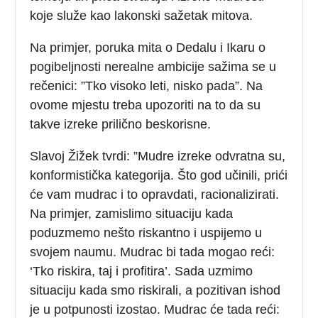
koje služe kao lakonski sažetak mitova.
Na primjer, poruka mita o Dedalu i Ikaru o
pogibeljnosti nerealne ambicije sažima se u
rečenici: ”Tko visoko leti, nisko pada”. Na
ovome mjestu treba upozoriti na to da su
takve izreke prilično beskorisne.
Slavoj Žižek tvrdi: ”Mudre izreke odvratna su,
konformistička kategorija. Što god učinili, prići
će vam mudrac i to opravdati, racionalizirati.
Na primjer, zamislimo situaciju kada
poduzmemo nešto riskantno i uspijemo u
svojem naumu. Mudrac bi tada mogao reći:
‘Tko riskira, taj i profitira’. Sada uzmimo
situaciju kada smo riskirali, a pozitivan ishod
je u potpunosti izostao. Mudrac će tada reći: