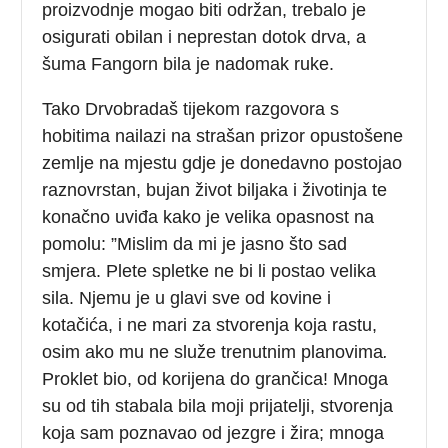
proizvodnje mogao biti održan, trebalo je
osigurati obilan i neprestan dotok drva, a
šuma Fangorn bila je nadomak ruke.
Tako Drvobradaš tijekom razgovora s
hobitima nailazi na strašan prizor opustošene
zemlje na mjestu gdje je donedavno postojao
raznovrstan, bujan život biljaka i životinja te
konačno uviđa kako je velika opasnost na
pomolu: ”Mislim da mi je jasno što sad
smjera. Plete spletke ne bi li postao velika
sila. Njemu je u glavi sve od kovine i
kotačića, i ne mari za stvorenja koja rastu,
osim ako mu ne služe trenutnim planovima
.
Proklet bio, od korijena do grančica! Mnoga
su od tih stabala bila moji prijatelji, stvorenja
koja sam poznavao od jezgre i žira; mnoga