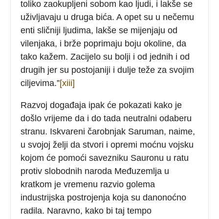
toliko zaokupljeni sobom kao ljudi, i lakše se
uživljavaju u druga bića. A opet su u nečemu
enti sličniji ljudima, lakše se mijenjaju od
vilenjaka, i brže poprimaju boju okoline, da
tako kažem. Zacijelo su bolji i od jednih i od
drugih jer su postojaniji i dulje teže za svojim
ciljevima.”
[xiii]
Razvoj događaja ipak će pokazati kako je
došlo vrijeme da i do tada neutralni odaberu
stranu. Iskvareni čarobnjak Saruman, naime,
u svojoj želji da stvori i opremi moćnu vojsku
kojom će pomoći savezniku Sauronu u ratu
protiv slobodnih naroda Međuzemlja u
kratkom je vremenu razvio golema
industrijska postrojenja koja su danonoćno
radila. Naravno, kako bi taj tempo