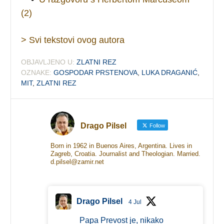
(2)
> Svi tekstovi ovog autora
OBJAVLJENO U:
ZLATNI REZ
OZNAKE:
GOSPODAR PRSTENOVA
,
LUKA DRAGANIĆ
,
MIT
,
ZLATNI REZ
Drago Pilsel
Follow
Born in 1962 in Buenos Aires, Argentina. Lives in
Zagreb, Croatia. Journalist and Theologian. Married.
d.pilsel@zamir.net
Drago Pilsel
4 Jul
Papa Prevost je, nikako