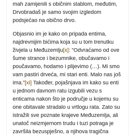
mah zamijenili s običnim stablom, međutim,
Drvobradaš je samo svojim izgledom
podsjećao na obično drvo.
Objasnio im je kako on pripada entima,
najdrevnijim bićima koja su u tom trenutku
živjela u Međuzemlju
[x]
: ”Odvraćamo od ove
šume strance i bezumnike, obučavamo i
poučavamo, hodamo i plijevimo (…). Mi smo
vam pastiri drveća, mi stari enti. Malo nas još
ima.”
[xi]
Također, pojašnjava im kako su enti
u jednom davnom ratu izgubili vezu s
enticama nakon što je područje u kojemu su
one obitavale stradalo u vrtlogu rata. Zato su
istražili sve poznate krajeve Međuzemlja, ali
unatoč neizmjernom trudu i tuzi potraga je
završila bezuspješno, a njihova tragična