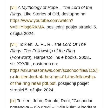
[vii]
A Mythology of Hope – The Lord of the
Rings
, Like Stories of Old, dostupno na:
https://www.youtube.com/watch?
v=3HYlbg6RKMA
, posljednji posjet stranici 5.
ožujka 2024.
[viii]
Tolkien, J., R., R.,
The Lord Of The
Rings
:
The Fellowship of the Ring
(
Foreword
), HarperCollins e-books, 2008.,
str. XXVIII., dostupno na:
https://s3.amazonaws.com/scschoolfiles/112/j-
r-r-tolkien-lord-of-the-rings-01-the-fellowship-
of-the-ring-retail-pdf.pdf
, posljednji posjet
stranici 5. ožujka 2024.
[ix]
Tolkien, John, Ronald, Reul, ”Gospodar
prstenova – dio drugi – Dvije kule”, Algoritam,