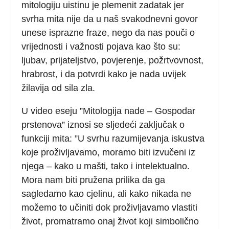
mitologiju uistinu je plemenit zadatak jer
svrha mita nije da u naš svakodnevni govor
unese isprazne fraze, nego da nas pouči o
vrijednosti i važnosti pojava kao što su:
ljubav, prijateljstvo, povjerenje, požrtvovnost,
hrabrost, i da potvrdi kako je nada uvijek
žilavija od sila zla.
U video eseju ”Mitologija nade – Gospodar
prstenova” iznosi se sljedeći zaključak o
funkciji mita: ”U svrhu razumijevanja iskustva
koje proživljavamo, moramo biti izvučeni iz
njega – kako u mašti
,
tako i intelektualno.
Mora nam biti pružena prilika da ga
sagledamo kao cjelinu, ali kako nikada ne
možemo to učiniti dok proživljavamo vlastiti
život, promatramo onaj život koji simbolično