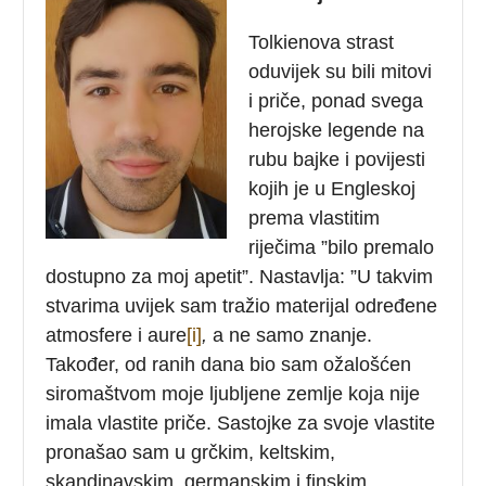
Tolkienova strast
oduvijek su bili mitovi
i priče, ponad svega
herojske legende na
rubu bajke i povijesti
kojih je u Engleskoj
prema vlastitim
riječima ”bilo premalo
dostupno za moj apetit”. Nastavlja: ”U takvim
stvarima uvijek sam tražio materijal određene
atmosfere i aure
[i]
,
a ne samo znanje.
Također, od ranih dana bio sam ožalošćen
siromaštvom moje ljubljene zemlje koja nije
imala vlastite priče. Sastojke za svoje vlastite
pronašao sam u grčkim, keltskim,
skandinavskim, germanskim i finskim