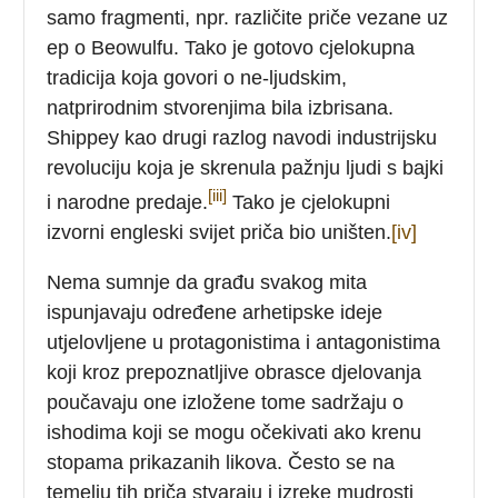
samo fragmenti, npr. različite priče vezane uz
ep o Beowulfu. Tako je gotovo cjelokupna
tradicija koja govori o ne-ljudskim,
natprirodnim stvorenjima bila izbrisana.
Shippey kao drugi razlog navodi industrijsku
revoluciju koja je skrenula pažnju ljudi s bajki
[iii]
i narodne predaje.
Tako je cjelokupni
izvorni engleski svijet priča bio uništen.
[iv]
Nema sumnje da građu svakog mita
ispunjavaju određene arhetipske ideje
utjelovljene u protagonistima i antagonistima
koji kroz prepoznatljive obrasce djelovanja
poučavaju one izložene tome sadržaju o
ishodima koji se mogu očekivati ako krenu
stopama prikazanih likova. Često se na
temelju tih priča stvaraju i izreke mudrosti