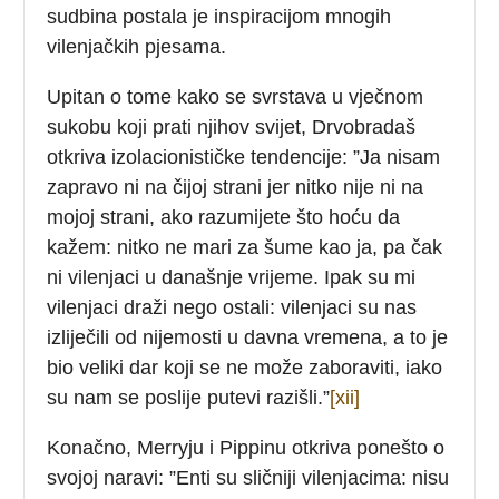
sudbina postala je inspiracijom mnogih
vilenjačkih pjesama.
Upitan o tome kako se svrstava u vječnom
sukobu koji prati njihov svijet, Drvobradaš
otkriva izolacionističke tendencije: ”Ja nisam
zapravo ni na čijoj strani jer nitko nije ni na
mojoj strani, ako razumijete što hoću da
kažem: nitko ne mari za šume kao ja, pa čak
ni vilenjaci u današnje vrijeme. Ipak su mi
vilenjaci draži nego ostali: vilenjaci su nas
izliječili od nijemosti u davna vremena, a to je
bio veliki dar koji se ne može zaboraviti, iako
su nam se poslije putevi razišli.”
[xii]
Konačno, Merryju i Pippinu otkriva ponešto o
svojoj naravi: ”Enti su sličniji vilenjacima: nisu