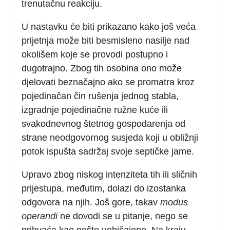
trenutačnu reakciju.
U nastavku će biti prikazano kako još veća
prijetnja može biti besmisleno nasilje nad
okolišem koje se provodi postupno i
dugotrajno. Zbog tih osobina ono može
djelovati beznačajno ako se promatra kroz
pojedinačan čin rušenja jednog stabla,
izgradnje pojedinačne ružne kuće ili
svakodnevnog štetnog gospodarenja od
strane neodgovornog susjeda koji u obližnji
potok ispušta sadržaj svoje septičke jame.
Upravo zbog niskog intenziteta tih ili sličnih
prijestupa, međutim, dolazi do izostanka
odgovora na njih. Još gore, takav
modus
operandi
ne dovodi se u pitanje, nego se
prihvaća kao nešto uobičajeno. Na kraju,