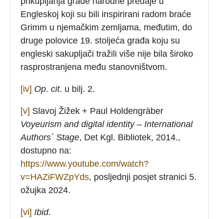
prikupljanja građe narodne predaje u
Engleskoj koji su bili inspirirani radom braće
Grimm u njemačkim zemljama, međutim, do
druge polovice 19. stoljeća građa koju su
engleski sakupljači tražili više nije bila široko
rasprostranjena među stanovništvom.
[iv]
Op
.
cit
. u bilj. 2.
[v]
Slavoj Žižek + Paul Holdengräber
Voyeurism
and digital identity
–
International
Authors´ Stage
, Det Kgl. Bibliotek, 2014.,
dostupno na:
https://www.youtube.com/watch?
v=HAZiFWZpYds
, posljednji posjet stranici 5.
ožujka 2024.
[vi]
Ibid
.