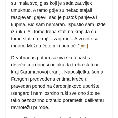
su imala svoj glas koji je sada zauvijek
umuknuo. A tamo gdje su nekad stajali
raspjevani gajevi, sad je pustoš panjeva i
kupina. Bio sam nemaran. Ispustio sam uzde
iz ruku. Ali tome treba stati na kraj! Ja ću
tome stati na kraj! – zagrmi. – A vi ćete sa
mnom
.
Možda ćete mi i pomoći.”
[xiv]
Drvobradaš potom saziva skup pastira
drveća koji donosi odluku da treba stati na
kraj Sarumanovoj tiraniji. Naposljetku, šuma
Fangorn predvođena entima kreće u
pravedan pohod na čarobnjakovo uporište
Isengard i nemilosrdno ruši sve ono što se
tako bezobzirno drznulo poremetiti delikatnu
ravnotežu prirode.