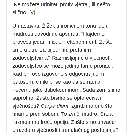
‘Ne možete urinirati protiv vjetra’, ili nešto
slično.”
[v]
U nastavku, Žižek u ironičnom tonu ideju
mudrosti dovodi do apsurda: ”Hajdemo
provesti jedan misaoni eksperiment. Zašto
smo u utrci za bijednim, profanim
zadovoljstvima? Razmišljajmo o vječnosti,
zadovoljstvo se može jedino tamo pronaći
.
Kad bih ovo izgovorio s odgovarajućim
patosom, činilo bi se kao da se radi o
nečemu jako dubokoumnom. Sada zamislimo
suprotno. Zašto bismo se opterećivali
vječnošću?
Carpe diem
, zgrabimo ono što
imamo pred sobom. To zvuči mudro. Sada
razmotrimo treću opciju. Zašto smo uhvaćeni
u razdoru vječnosti i trenutačnog postojanja?