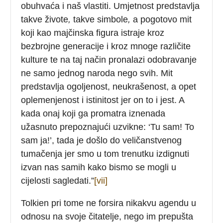
obuhvaća i naš vlastiti. Umjetnost predstavlja
takve živote
,
takve simbole
,
a pogotovo mit
koji kao majčinska figura istraje kroz
bezbrojne generacije i kroz mnoge različite
kulture te na taj način pronalazi odobravanje
ne samo jednog naroda nego svih. Mit
predstavlja ogoljenost, neukrašenost, a opet
oplemenjenost i istinitost jer on to i jest. A
kada onaj koji ga promatra iznenada
užasnuto prepoznajući uzvikne: ‘Tu sam! To
sam ja!’, tada je došlo do veličanstvenog
tumačenja jer smo u tom trenutku izdignuti
izvan nas samih kako bismo se mogli u
cijelosti sagledati.”
[vii]
Tolkien pri tome ne forsira nikakvu agendu u
odnosu na svoje čitatelje, nego im prepušta