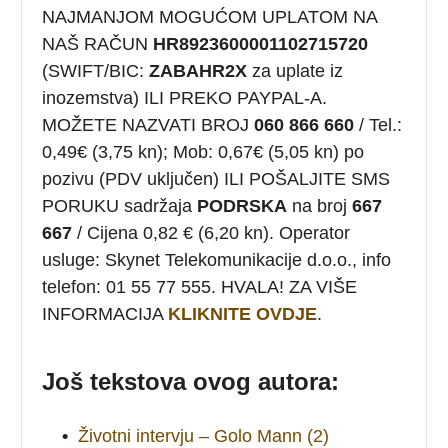
NAJMANJOM MOGUĆOM UPLATOM NA
NAŠ RAČUN
HR8923600001102715720
(SWIFT/BIC:
ZABAHR2X
za uplate iz
inozemstva) ILI PREKO PAYPAL-A.
MOŽETE NAZVATI BROJ
060 866 660
/ Tel.:
0,49€ (3,75 kn); Mob: 0,67€ (5,05 kn) po
pozivu (PDV uključen) ILI POŠALJITE SMS
PORUKU sadržaja
PODRSKA
na broj
667
667
/ Cijena 0,82 € (6,20 kn). Operator
usluge: Skynet Telekomunikacije d.o.o., info
telefon: 01 55 77 555. HVALA! ZA VIŠE
INFORMACIJA
KLIKNITE OVDJE
.
Još tekstova ovog autora:
•
Životni intervju – Golo Mann (2)