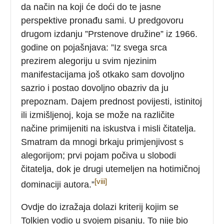
da način na koji će doći do te jasne
perspektive pronađu sami. U predgovoru
drugom izdanju ”Prstenove družine” iz 1966.
godine on pojašnjava: ”Iz svega srca
prezirem alegoriju u svim njezinim
manifestacijama još otkako sam dovoljno
sazrio i postao dovoljno obazriv da ju
prepoznam. Dajem prednost povijesti, istinitoj
ili izmišljenoj, koja se može na različite
načine primijeniti na iskustva i misli čitatelja.
Smatram da mnogi brkaju primjenjivost s
alegorijom; prvi pojam počiva u slobodi
čitatelja, dok je drugi utemeljen na hotimičnoj
[viii]
dominaciji autora.”
Ovdje do izražaja dolazi kriterij kojim se
Tolkien vodio u svojem pisanju. To nije bio