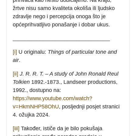
žrtve nisu samo kvaliteta okoliša ili ljudsko
zdravlje nego i percepcija onoga što je
općeprihvatljivo ponašanje i dobar ukus.
________________________________
[i]
U originalu:
Things of particular tone and
air
.
[ii]
J. R. R. T. –
A study of John Ronald Reul
Tolkien
1892.-1873., Landseer productions,
1992., dostupno na:
https://www.youtube.com/watch?
v=HkmNHP58OhU
, posljednji posjet stranici
4. ožujka 2024.
[iii]
Također, ističe da je bilo pokušaja