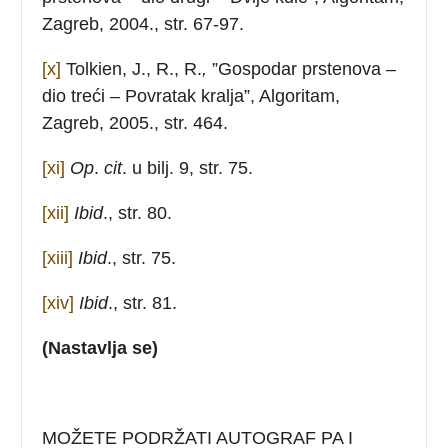
Zagreb, 2004., str. 67-97.
[x]
Tolkien, J., R., R.
,
”Gospodar prstenova –
dio treći – Povratak kralja”, Algoritam,
Zagreb, 2005., str. 464.
[xi]
Op
.
cit
. u bilj. 9, str. 75.
[xii]
Ibid
., str. 80.
[xiii]
Ibid
., str. 75.
[xiv]
Ibid
., str. 81.
(Nastavlja se)
MOŽETE PODRŽATI AUTOGRAF PA I