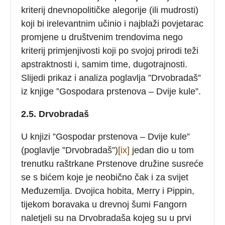
kriterij dnevnopolitičke alegorije (ili mudrosti)
koji bi irelevantnim učinio i najblaži povjetarac
promjene u društvenim trendovima nego
kriterij primjenjivosti koji po svojoj prirodi teži
apstraktnosti i, samim time, dugotrajnosti.
Slijedi prikaz i analiza poglavlja ”Drvobradaš”
iz knjige ”Gospodara prstenova – Dvije kule”.
2.5. Drvobradaš
U knjizi ”Gospodar prstenova – Dvije kule”
(poglavlje ”Drvobradaš”)
[ix]
jedan dio u tom
trenutku raštrkane Prstenove družine susreće
se s bićem koje je neobično čak i za svijet
Međuzemlja. Dvojica hobita, Merry i Pippin,
tijekom boravaka u drevnoj šumi Fangorn
naletjeli su na Drvobradaša kojeg su u prvi