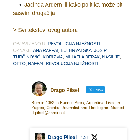
•
Jacinda Ardern ili kako politika može biti
sasvim drugačija
> Svi tekstovi ovog autora
OBJAVLJENO U:
REVOLUCIJA NJEŽNOSTI
OZNAKE:
ANA RAFFAI
,
EU
,
HRVATSKA
,
JOSIP
TURČINOVIĆ
,
KORIZMA
,
MIHAELA BERAK
,
NASILJE
,
OTTO
,
RAFFAI
,
REVOLUCIJA NJEŽNOSTI
Drago Pilsel
Follow
Born in 1962 in Buenos Aires, Argentina. Lives in
Zagreb, Croatia. Journalist and Theologian. Married.
d.pilsel@zamir.net
Drago Pilsel
4 Jul