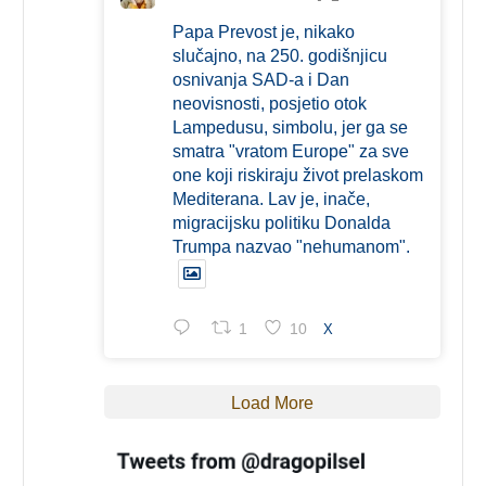
Papa Prevost je, nikako
slučajno, na 250. godišnjicu
osnivanja SAD-a i Dan
neovisnosti, posjetio otok
Lampedusu, simbolu, jer ga se
smatra "vratom Europe" za sve
one koji riskiraju život prelaskom
Mediterana. Lav je, inače,
migracijsku politiku Donalda
Trumpa nazvao "nehumanom".
1
10
X
Load More