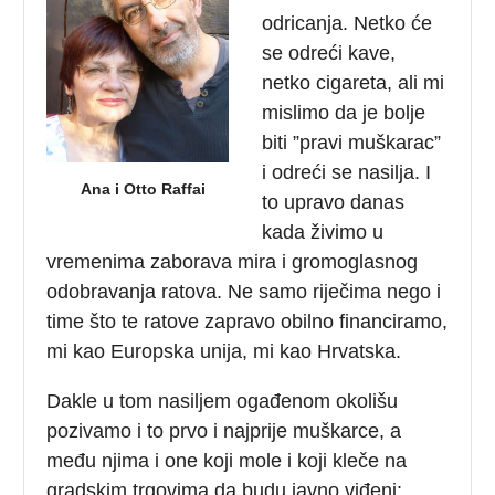
odricanja. Netko će
se odreći kave,
netko cigareta, ali mi
mislimo da je bolje
biti ”pravi muškarac”
i odreći se nasilja. I
Ana i Otto Raffai
to upravo danas
kada živimo u
vremenima zaborava mira i gromoglasnog
odobravanja ratova. Ne samo riječima nego i
time što te ratove zapravo obilno financiramo,
mi kao Europska unija, mi kao Hrvatska.
Dakle u tom nasiljem ogađenom okolišu
pozivamo i to prvo i najprije muškarce, a
među njima i one koji mole i koji kleče na
gradskim trgovima da budu javno viđeni: