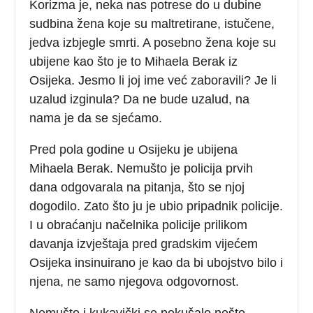
Korizma je, neka nas potrese do u dubine
sudbina žena koje su maltretirane, istučene,
jedva izbjegle smrti. A posebno žena koje su
ubijene kao što je to Mihaela Berak iz
Osijeka. Jesmo li joj ime već zaboravili? Je li
uzalud izginula? Da ne bude uzalud, na
nama je da se sjećamo.
Pred pola godine u Osijeku je ubijena
Mihaela Berak. Nemušto je policija prvih
dana odgovarala na pitanja, što se njoj
dogodilo. Zato što ju je ubio pripadnik policije.
I u obraćanju načelnika policije prilikom
davanja izvještaja pred gradskim vijećem
Osijeka insinuirano je kao da bi ubojstvo bilo i
njena, ne samo njegova odgovornost.
Nemušto i kukavički se pokušalo nešto