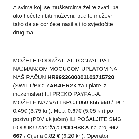
A svima koji se muškarcima želite zvati, pa
ako hoćete i biti muževni, budite muževni
tako da se odričete nasilja i to svjedočite
drugima.
MOŽETE PODRŽATI AUTOGRAF PA I
NAJMANJOM MOGUĆOM UPLATOM NA
NAŠ RAČUN
HR8923600001102715720
(SWIFT/BIC:
ZABAHR2X
za uplate iz
inozemstva) ILI PREKO PAYPAL-A.
MOŽETE NAZVATI BROJ
060 866 660
/ Tel.:
0,49€ (3,75 kn); Mob: 0,67€ (5,05 kn) po
pozivu (PDV uključen) ILI POŠALJITE SMS
PORUKU sadržaja
PODRSKA
na broj
667
667
/ Cijena 0,82 € (6,20 kn). Operator