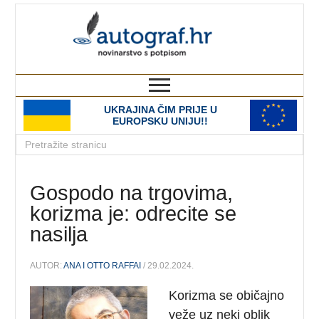
autograf.hr
novinarstvo s potpisom
UKRAJINA ČIM PRIJE U
EUROPSKU UNIJU!!
Gospodo na trgovima,
korizma je: odrecite se
nasilja
AUTOR:
ANA I OTTO RAFFAI
/ 29.02.2024.
Korizma se običajno
veže uz neki oblik