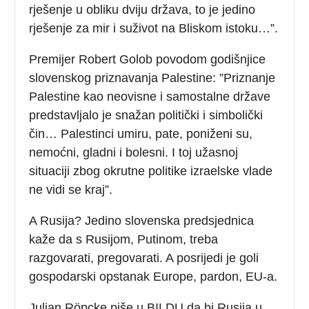
rješenje u obliku dviju država, to je jedino
rješenje za mir i suživot na Bliskom istoku…”.
Premijer Robert Golob povodom godišnjice
slovenskog priznavanja Palestine: ”Priznanje
Palestine kao neovisne i samostalne države
predstavljalo je snažan politički i simbolički
čin… Palestinci umiru, pate, poniženi su,
nemoćni, gladni i bolesni. I toj užasnoj
situaciji zbog okrutne politike izraelske vlade
ne vidi se kraj”.
A Rusija? Jedino slovenska predsjednica
kaže da s Rusijom, Putinom, treba
razgovarati, pregovarati. A posrijedi je goli
gospodarski opstanak Europe, pardon, EU-a.
Julian Röpcke piše u BILDU da bi Rusija u