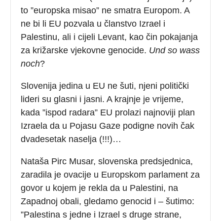
to ”europska misao” ne smatra Europom. A
ne bi li EU pozvala u članstvo Izrael i
Palestinu, ali i cijeli Levant, kao čin pokajanja
za križarske vjekovne genocide.
Und so wass
noch
?
Slovenija jedina u EU ne šuti, njeni politički
lideri su glasni i jasni. A krajnje je vrijeme,
kada ”ispod radara” EU prolazi najnoviji plan
Izraela da u Pojasu Gaze podigne novih čak
dvadesetak naselja (!!!)…
Nataša Pirc Musar, slovenska predsjednica,
zaradila je ovacije u Europskom parlament za
govor u kojem je rekla da u Palestini, na
Zapadnoj obali, gledamo genocid i – šutimo:
”Palestina s jedne i Izrael s druge strane,