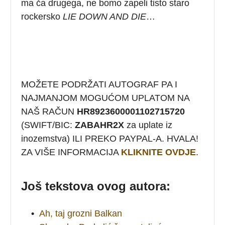
ma ča drugega, ne bomo zapeli tisto staro
rockersko
LIE DOWN AND DIE
…
MOŽETE PODRŽATI AUTOGRAF PA I
NAJMANJOM MOGUĆOM UPLATOM NA
NAŠ RAČUN
HR8923600001102715720
(SWIFT/BIC:
ZABAHR2X
za uplate iz
inozemstva) ILI PREKO PAYPAL-A. HVALA!
ZA VIŠE INFORMACIJA
KLIKNITE OVDJE
.
Još tekstova ovog autora:
•
Ah, taj grozni Balkan