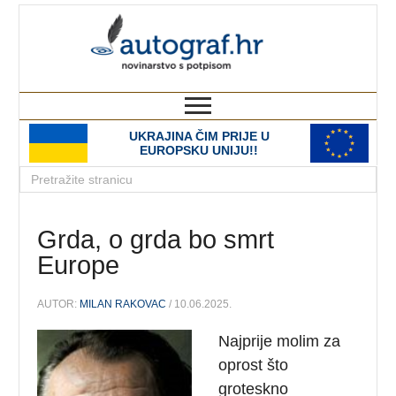
autograf.hr
novinarstvo s potpisom
UKRAJINA ČIM PRIJE U
EUROPSKU UNIJU!!
Grda, o grda bo smrt
Europe
AUTOR:
MILAN RAKOVAC
/ 10.06.2025.
Najprije molim za
oprost što
groteskno