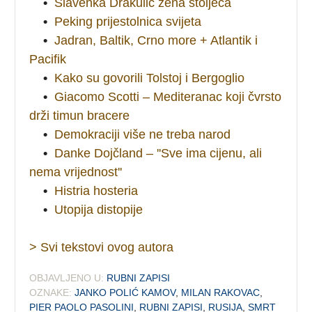
•
Slavenka Drakulić žena stoljeća
•
Peking prijestolnica svijeta
•
Jadran, Baltik, Crno more + Atlantik i
Pacifik
•
Kako su govorili Tolstoj i Bergoglio
•
Giacomo Scotti – Mediteranac koji čvrsto
drži timun bracere
•
Demokraciji više ne treba narod
•
Danke Dojčland – ''Sve ima cijenu, ali
nema vrijednost''
•
Histria hosteria
•
Utopija distopije
> Svi tekstovi ovog autora
OBJAVLJENO U:
RUBNI ZAPISI
OZNAKE:
JANKO POLIĆ KAMOV
,
MILAN RAKOVAC
,
PIER PAOLO PASOLINI
,
RUBNI ZAPISI
,
RUSIJA
,
SMRT