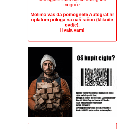
moguće.
Molimo vas da pomognete Autograf.hr
uplatom priloga na naš račun (kliknite
ovdje).
Hvala vam!