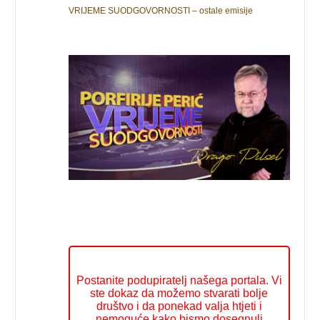
VRIJEME SUODGOVORNOSTI – ostale emisije
Postanite podupiratelj našega portala. Vi
ste dokaz da možemo stvarati bolje
društvo i da ponekad valja htjeti i
nemoguće kako bismo dosegnuli