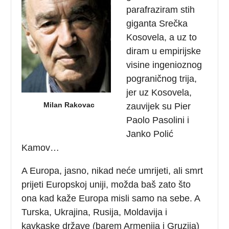
parafraziram stih
giganta Srečka
Kosovela, a uz to
diram u empirijske
visine ingenioznog
pograničnog trija,
jer uz Kosovela,
Milan Rakovac
zauvijek su Pier
Paolo Pasolini i
Janko Polić
Kamov…
A Europa, jasno, nikad neće umrijeti, ali smrt
prijeti Europskoj uniji, možda baš zato što
ona kad kaže Europa misli samo na sebe. A
Turska, Ukrajina, Rusija, Moldavija i
kavkaske države (barem Armenija i Gruzija)