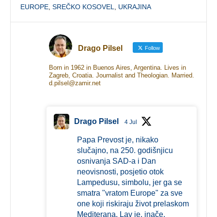
EUROPE
,
SREČKO KOSOVEL
,
UKRAJINA
Drago Pilsel
Follow
Born in 1962 in Buenos Aires, Argentina. Lives in
Zagreb, Croatia. Journalist and Theologian. Married.
d.pilsel@zamir.net
Drago Pilsel
4 Jul
Papa Prevost je, nikako
slučajno, na 250. godišnjicu
osnivanja SAD-a i Dan
neovisnosti, posjetio otok
Lampedusu, simbolu, jer ga se
smatra "vratom Europe" za sve
one koji riskiraju život prelaskom
Mediterana. Lav je, inače,