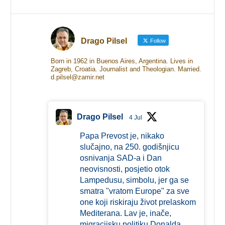
Drago Pilsel
Follow
Born in 1962 in Buenos Aires, Argentina. Lives in
Zagreb, Croatia. Journalist and Theologian. Married.
d.pilsel@zamir.net
Drago Pilsel
4 Jul
Papa Prevost je, nikako
slučajno, na 250. godišnjicu
osnivanja SAD-a i Dan
neovisnosti, posjetio otok
Lampedusu, simbolu, jer ga se
smatra "vratom Europe" za sve
one koji riskiraju život prelaskom
Mediterana. Lav je, inače,
migracijsku politiku Donalda