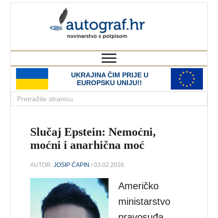
autograf.hr
novinarstvo s potpisom
UKRAJINA ČIM PRIJE U
EUROPSKU UNIJU!!
Slučaj Epstein: Nemoćni,
moćni i anarhična moć
AUTOR:
JOSIP ĆAPIN
/ 03.02.2026.
Američko
ministarstvo
pravosuđa