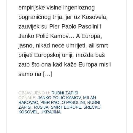
empirijske visine ingenioznog
pograničnog trija, jer uz Kosovela,
zauvijek su Pier Paolo Pasolini i
Janko Polić Kamov… A Europa,
jasno, nikad neće umrijeti, ali smrt
prijeti Europskoj uniji, možda baš
zato što ona kad kaže Europa misli
samo na […]
OBJAVLJENO U:
RUBNI ZAPISI
OZNAKE:
JANKO POLIĆ KAMOV
,
MILAN
RAKOVAC
,
PIER PAOLO PASOLINI
,
RUBNI
ZAPISI
,
RUSIJA
,
SMRT EUROPE
,
SREČKO
KOSOVEL
,
UKRAJINA