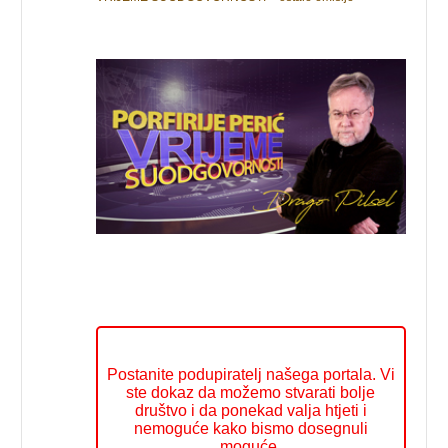
Postanite podupiratelj našega portala. Vi
ste dokaz da možemo stvarati bolje
društvo i da ponekad valja htjeti i
nemoguće kako bismo dosegnuli
moguće.