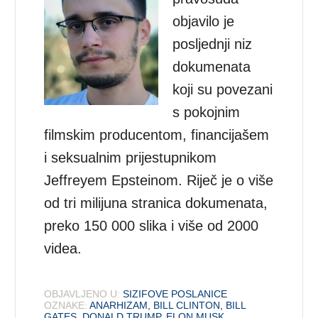
objavilo je
posljednji niz
dokumenata
koji su povezani
s pokojnim
filmskim producentom, financijašem
i seksualnim prijestupnikom
Jeffreyem Epsteinom. Riječ je o više
od tri milijuna stranica dokumenata,
preko 150 000 slika i više od 2000
videa.
OBJAVLJENO U:
SIZIFOVE POSLANICE
OZNAKE:
ANARHIZAM
,
BILL CLINTON
,
BILL
GATES
,
DONALD TRUMP
,
ELON MUSK
,