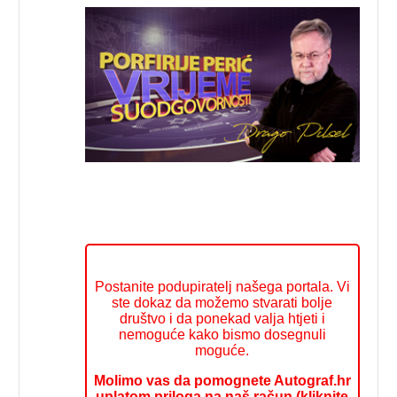
Postanite podupiratelj našega portala. Vi
ste dokaz da možemo stvarati bolje
društvo i da ponekad valja htjeti i
nemoguće kako bismo dosegnuli
moguće.
Molimo vas da pomognete Autograf.hr
uplatom priloga na naš račun (kliknite