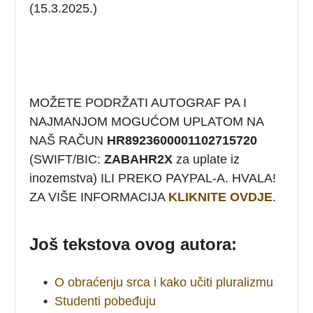
(15.3.2025.)
MOŽETE PODRŽATI AUTOGRAF PA I
NAJMANJOM MOGUĆOM UPLATOM NA
NAŠ RAČUN
HR8923600001102715720
(SWIFT/BIC:
ZABAHR2X
za uplate iz
inozemstva) ILI PREKO PAYPAL-A. HVALA!
ZA VIŠE INFORMACIJA
KLIKNITE OVDJE
.
Još tekstova ovog autora:
•
O obraćenju srca i kako učiti pluralizmu
•
Studenti pobeđuju