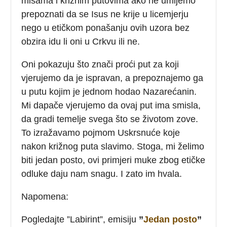
misama i križnim putovima ako ne umijemo
prepoznati da se Isus ne krije u licemjerju
nego u etičkom ponašanju ovih uzora bez
obzira idu li oni u Crkvu ili ne.
Oni pokazuju što znači proći put za koji
vjerujemo da je ispravan, a prepoznajemo ga
u putu kojim je jednom hodao Nazarećanin.
Mi dapače vjerujemo da ovaj put ima smisla,
da gradi temelje svega što se životom zove.
To izražavamo pojmom Uskrsnuće koje
nakon križnog puta slavimo. Stoga, mi želimo
biti jedan posto, ovi primjeri muke zbog etičke
odluke daju nam snagu. I zato im hvala.
Napomena:
Pogledajte ”Labirint”, emisiju
”
Jedan posto
”