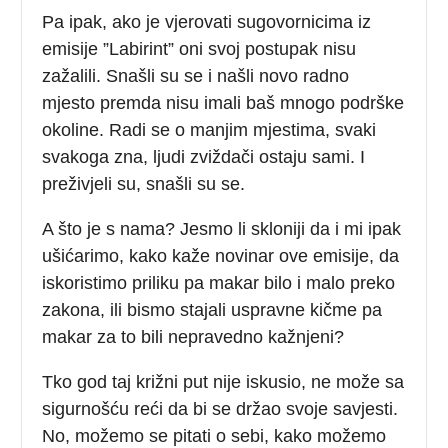
Pa ipak, ako je vjerovati sugovornicima iz
emisije ”Labirint” oni svoj postupak nisu
zažalili. Snašli su se i našli novo radno
mjesto premda nisu imali baš mnogo podrške
okoline. Radi se o manjim mjestima, svaki
svakoga zna, ljudi zviždači ostaju sami. I
preživjeli su, snašli su se.
A što je s nama? Jesmo li skloniji da i mi ipak
ušićarimo, kako kaže novinar ove emisije, da
iskoristimo priliku pa makar bilo i malo preko
zakona, ili bismo stajali uspravne kičme pa
makar za to bili nepravedno kažnjeni?
Tko god taj križni put nije iskusio, ne može sa
sigurnošću reći da bi se držao svoje savjesti.
No, možemo se pitati o sebi, kako možemo