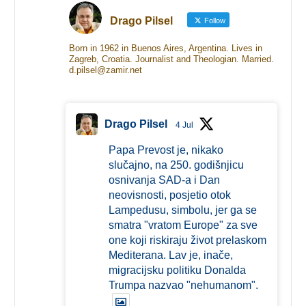
Drago Pilsel
Follow
Born in 1962 in Buenos Aires, Argentina. Lives in
Zagreb, Croatia. Journalist and Theologian. Married.
d.pilsel@zamir.net
Drago Pilsel
4 Jul
Papa Prevost je, nikako
slučajno, na 250. godišnjicu
osnivanja SAD-a i Dan
neovisnosti, posjetio otok
Lampedusu, simbolu, jer ga se
smatra "vratom Europe" za sve
one koji riskiraju život prelaskom
Mediterana. Lav je, inače,
migracijsku politiku Donalda
Trumpa nazvao "nehumanom".