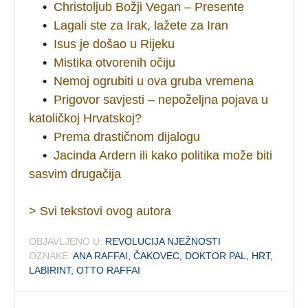
•
Christoljub Božji Vegan – Presente
•
Lagali ste za Irak, lažete za Iran
•
Isus je došao u Rijeku
•
Mistika otvorenih očiju
•
Nemoj ogrubiti u ova gruba vremena
•
Prigovor savjesti – nepoželjna pojava u
katoličkoj Hrvatskoj?
•
Prema drastičnom dijalogu
•
Jacinda Ardern ili kako politika može biti
sasvim drugačija
> Svi tekstovi ovog autora
OBJAVLJENO U:
REVOLUCIJA NJEŽNOSTI
OZNAKE:
ANA RAFFAI
,
ČAKOVEC
,
DOKTOR PAL
,
HRT
,
LABIRINT
,
OTTO RAFFAI