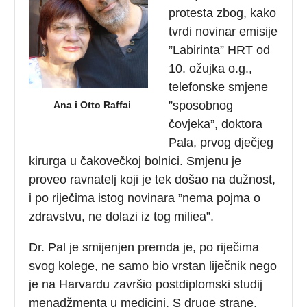
protesta zbog, kako
tvrdi novinar emisije
”Labirinta” HRT od
10. ožujka o.g.,
telefonske smjene
”sposobnog
Ana i Otto Raffai
čovjeka”, doktora
Pala, prvog dječjeg
kirurga u čakovečkoj bolnici. Smjenu je
proveo ravnatelj koji je tek došao na dužnost,
i po riječima istog novinara ”nema pojma o
zdravstvu, ne dolazi iz tog miliea”.
Dr. Pal je smijenjen premda je, po riječima
svog kolege, ne samo bio vrstan liječnik nego
je na Harvardu završio postdiplomski studij
menadžmenta u medicini. S druge strane,