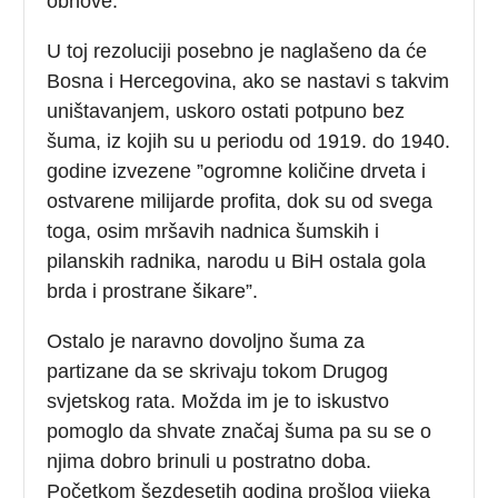
obnove.”
U toj rezoluciji posebno je naglašeno da će
Bosna i Hercegovina, ako se nastavi s takvim
uništavanjem, uskoro ostati potpuno bez
šuma, iz kojih su u periodu od 1919. do 1940.
godine izvezene ”ogromne količine drveta i
ostvarene milijarde profita, dok su od svega
toga, osim mršavih nadnica šumskih i
pilanskih radnika, narodu u BiH ostala gola
brda i prostrane šikare”.
Ostalo je naravno dovoljno šuma za
partizane da se skrivaju tokom Drugog
svjetskog rata. Možda im je to iskustvo
pomoglo da shvate značaj šuma pa su se o
njima dobro brinuli u postratno doba.
Početkom šezdesetih godina prošlog vijeka