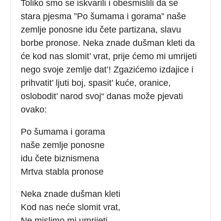
Toliko smo se iskvarili i obesmislili da se
stara pjesma ”Po šumama i gorama” naše
zemlje ponosne idu čete partizana, slavu
borbe pronose. Neka znade dušman kleti da
će kod nas slomit’ vrat, prije ćemo mi umrijeti
nego svoje zemlje dat’! Zgazićemo izdajice i
prihvatit’ ljuti boj, spasit’ kuće, oranice,
oslobodit’ narod svoj“ danas može pjevati
ovako:
Po šumama i gorama
naše zemlje ponosne
idu čete biznismena
Mrtva stabla pronose
Neka znade dušman kleti
Kod nas neće slomit vrat,
Ne mislimo mi umrijeti