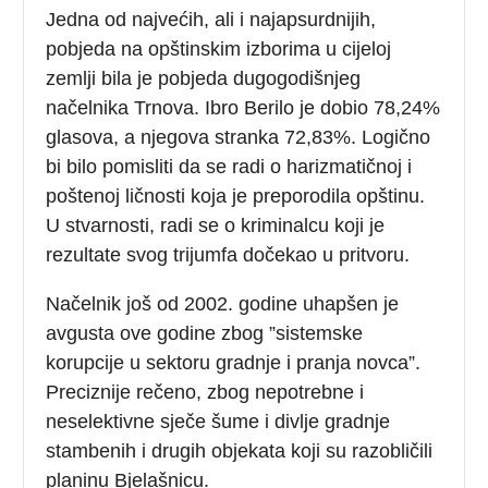
Jedna od najvećih, ali i najapsurdnijih,
pobjeda na opštinskim izborima u cijeloj
zemlji bila je pobjeda dugogodišnjeg
načelnika Trnova. Ibro Berilo je dobio 78,24%
glasova, a njegova stranka 72,83%. Logično
bi bilo pomisliti da se radi o harizmatičnoj i
poštenoj ličnosti koja je preporodila opštinu.
U stvarnosti, radi se o kriminalcu koji je
rezultate svog trijumfa dočekao u pritvoru.
Načelnik još od 2002. godine uhapšen je
avgusta ove godine zbog ”sistemske
korupcije u sektoru gradnje i pranja novca”.
Preciznije rečeno, zbog nepotrebne i
neselektivne sječe šume i divlje gradnje
stambenih i drugih objekata koji su razobličili
planinu Bjelašnicu.