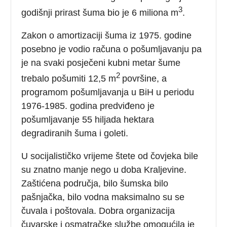
3
godišnji prirast šuma bio je 6 miliona m
.
Zakon o amortizaciji šuma iz 1975. godine
posebno je vodio računa o pošumljavanju pa
je na svaki posječeni kubni metar šume
2
trebalo pošumiti 12,5 m
površine, a
programom pošumljavanja u BiH u periodu
1976-1985. godina predviđeno je
pošumljavanje 55 hiljada hektara
degradiranih šuma i goleti.
U socijalističko vrijeme štete od čovjeka bile
su znatno manje nego u doba Kraljevine.
Zaštićena područja, bilo šumska bilo
pašnjačka, bilo vodna maksimalno su se
čuvala i poštovala. Dobra organizacija
čuvarske i osmatračke službe omogućila je