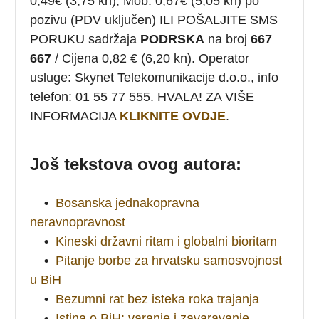
0,49€ (3,75 kn); Mob: 0,67€ (5,05 kn) po
pozivu (PDV uključen) ILI POŠALJITE SMS
PORUKU sadržaja
PODRSKA
na broj
667
667
/ Cijena 0,82 € (6,20 kn). Operator
usluge: Skynet Telekomunikacije d.o.o., info
telefon: 01 55 77 555. HVALA! ZA VIŠE
INFORMACIJA
KLIKNITE OVDJE
.
Još tekstova ovog autora:
•
Bosanska jednakopravna
neravnopravnost
•
Kineski državni ritam i globalni bioritam
•
Pitanje borbe za hrvatsku samosvojnost
u BiH
•
Bezumni rat bez isteka roka trajanja
•
Istina o BiH: varanje i zavaravanje