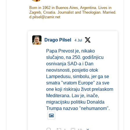
Born in 1962 in Buenos Aires, Argentina. Lives in
Zagreb, Croatia. Journalist and Theologian. Married.
d.pilsel@zamir.net
Drago Pilsel
4 Jul
Papa Prevost je, nikako
slučajno, na 250. godišnjicu
osnivanja SAD-a i Dan
neovisnosti, posjetio otok
Lampedusu, simbolu, jer ga se
smatra "vratom Europe" za sve
one koji riskiraju život prelaskom
Mediterana. Lav je, inače,
migracijsku politiku Donalda
Trumpa nazvao "nehumanom".