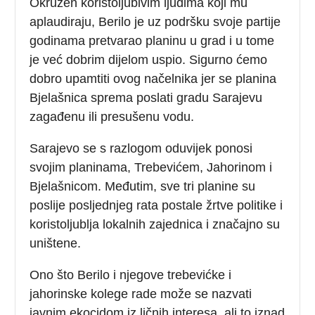
Okružen koristoljubivim ljudima koji mu
aplaudiraju, Berilo je uz podršku svoje partije
godinama pretvarao planinu u grad i u tome
je već dobrim dijelom uspio. Sigurno ćemo
dobro upamtiti ovog načelnika jer se planina
Bjelašnica sprema poslati gradu Sarajevu
zagađenu ili presušenu vodu.
Sarajevo se s razlogom oduvijek ponosi
svojim planinama, Trebevićem, Jahorinom i
Bjelašnicom. Međutim, sve tri planine su
poslije posljednjeg rata postale žrtve politike i
koristoljublja lokalnih zajednica i značajno su
uništene.
Ono što Berilo i njegove trebevićke i
jahorinske kolege rade može se nazvati
javnim ekocidom iz ličnih interesa, ali to iznad