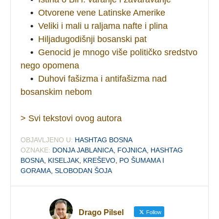
•
Otvorene vene Latinske Amerike
•
Veliki i mali u raljama nafte i plina
•
Hiljadugodišnji bosanski pat
•
Genocid je mnogo više političko sredstvo
nego opomena
•
Duhovi fašizma i antifašizma nad
bosanskim nebom
> Svi tekstovi ovog autora
OBJAVLJENO U:
HASHTAG BOSNA
OZNAKE:
DONJA JABLANICA
,
FOJNICA
,
HASHTAG
BOSNA
,
KISELJAK
,
KREŠEVO
,
PO ŠUMAMA I
GORAMA
,
SLOBODAN ŠOJA
Drago Pilsel
Follow