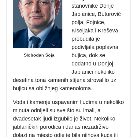
stanovnike Donje
Jablanice, Buturović
polja, Fojnice,
Kiseljaka i Kreševa
probudila je
podivljala poplavna
bujica, dok se
Slobodan Šoja
dodatno u Donjoj
Jablanici nekoliko
desetina tona kamenih stijena strovalilo uz
bujicu sa obližnjeg kamenoloma.
Voda i kamenje uspavanim ljudima u nekoliko
minuta odnijeli su sve što su imali, a
dvadesetak ljudi izgubilo je život. Nekoliko
jablaničkih porodica i danas nezadrživo
dolazi na mjesto gdje je bila njihova kuća ili