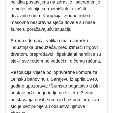
politika postavljena na zdravije i savremenije
temelje, ali nije se razmišljalo o zaštiti
državnih šuma. Korupcija, zloupotrebe i
masovna bespravna sječa dovele su naše
šume u poražavajuću situaciju.
Strana i domaća, velika i mala šumsko-
industrijska preduzeća, preduzimači i trgovci
drvetom, preprodavci i špekulanti nemilice su
sjekli sve redom ne vodeći ni o čemu računa.
Rezolucija Vijeća poljoprivredne komore za
Drinsku banovinu u Sarajevu iz aprila 1940.
godine upozorava: ”Šumsko bogatstvo u BiH
nestaje brže nego igdje na svijetu. Brzina
uništavanja naših šuma je bez primjera, kao
što je bez primjera i odsustvo njihove