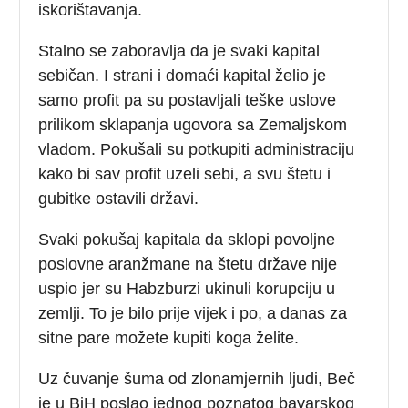
iskorištavanja.
Stalno se zaboravlja da je svaki kapital
sebičan. I strani i domaći kapital želio je
samo profit pa su postavljali teške uslove
prilikom sklapanja ugovora sa Zemaljskom
vladom. Pokušali su potkupiti administraciju
kako bi sav profit uzeli sebi, a svu štetu i
gubitke ostavili državi.
Svaki pokušaj kapitala da sklopi povoljne
poslovne aranžmane na štetu države nije
uspio jer su Habzburzi ukinuli korupciju u
zemlji. To je bilo prije vijek i po, a danas za
sitne pare možete kupiti koga želite.
Uz čuvanje šuma od zlonamjernih ljudi, Beč
je u BiH poslao jednog poznatog bavarskog