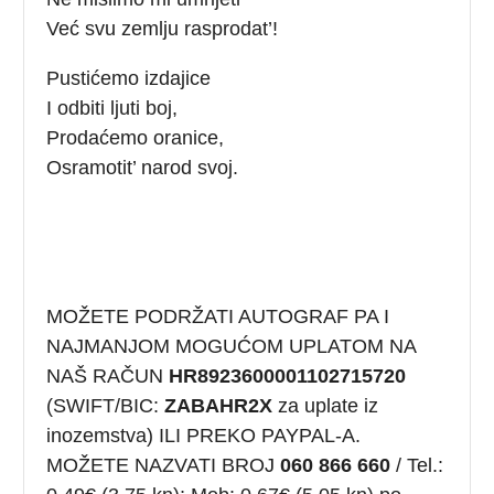
Već svu zemlju rasprodat’!
Pustićemo izdajice
I odbiti ljuti boj,
Prodaćemo oranice,
Osramotit’ narod svoj.
MOŽETE PODRŽATI AUTOGRAF PA I
NAJMANJOM MOGUĆOM UPLATOM NA
NAŠ RAČUN
HR8923600001102715720
(SWIFT/BIC:
ZABAHR2X
za uplate iz
inozemstva) ILI PREKO PAYPAL-A.
MOŽETE NAZVATI BROJ
060 866 660
/ Tel.: