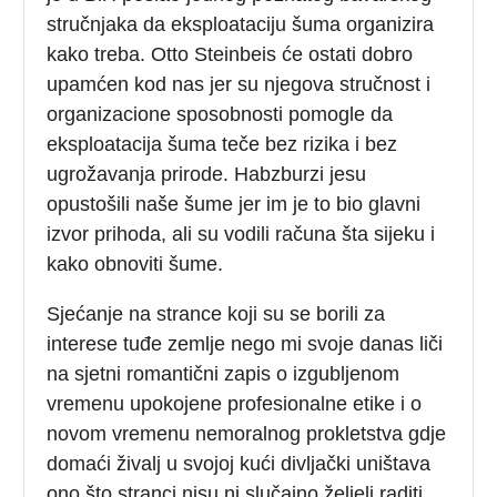
stručnjaka da eksploataciju šuma organizira
kako treba. Otto Steinbeis će ostati dobro
upamćen kod nas jer su njegova stručnost i
organizacione sposobnosti pomogle da
eksploatacija šuma teče bez rizika i bez
ugrožavanja prirode. Habzburzi jesu
opustošili naše šume jer im je to bio glavni
izvor prihoda, ali su vodili računa šta sijeku i
kako obnoviti šume.
Sjećanje na strance koji su se borili za
interese tuđe zemlje nego mi svoje danas liči
na sjetni romantični zapis o izgubljenom
vremenu upokojene profesionalne etike i o
novom vremenu nemoralnog prokletstva gdje
domaći živalj u svojoj kući divljački uništava
ono što stranci nisu ni slučajno željeli raditi.