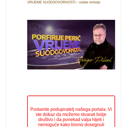
VRIJEME SUODGOVORNOSTI – ostale emisije
Postanite podupiratelj našega portala. Vi
ste dokaz da možemo stvarati bolje
društvo i da ponekad valja htjeti i
nemoguće kako bismo dosegnuli