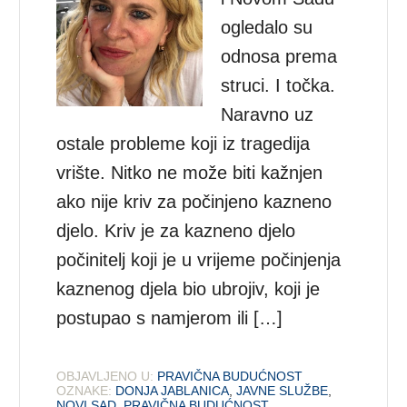
ogledalo su
odnosa prema
struci. I točka.
Naravno uz
ostale probleme koji iz tragedija
vrište. Nitko ne može biti kažnjen
ako nije kriv za počinjeno kazneno
djelo. Kriv je za kazneno djelo
počinitelj koji je u vrijeme počinjenja
kaznenog djela bio ubrojiv, koji je
postupao s namjerom ili […]
OBJAVLJENO U:
PRAVIČNA BUDUĆNOST
OZNAKE:
DONJA JABLANICA
,
JAVNE SLUŽBE
,
NOVI SAD
,
PRAVIČNA BUDUĆNOST
,