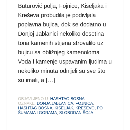
Buturović polja, Fojnice, Kiseljaka i
Kreševa probudila je podivljala
poplavna bujica, dok se dodatno u
Donjoj Jablanici nekoliko desetina
tona kamenih stijena strovalilo uz
bujicu sa obližnjeg kamenoloma.
Voda i kamenje uspavanim ljudima u
nekoliko minuta odnijeli su sve što
su imali, a […]
OBJAVLJENO U:
HASHTAG BOSNA
OZNAKE:
DONJA JABLANICA
,
FOJNICA
,
HASHTAG BOSNA
,
KISELJAK
,
KREŠEVO
,
PO
ŠUMAMA I GORAMA
,
SLOBODAN ŠOJA