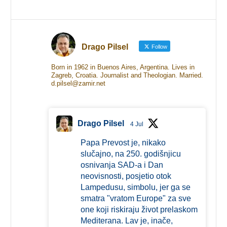
Drago Pilsel
Follow
Born in 1962 in Buenos Aires, Argentina. Lives in
Zagreb, Croatia. Journalist and Theologian. Married.
d.pilsel@zamir.net
Drago Pilsel
4 Jul
Papa Prevost je, nikako
slučajno, na 250. godišnjicu
osnivanja SAD-a i Dan
neovisnosti, posjetio otok
Lampedusu, simbolu, jer ga se
smatra "vratom Europe" za sve
one koji riskiraju život prelaskom
Mediterana. Lav je, inače,