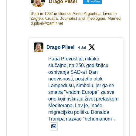
Drago Pilsel
Follow
Born in 1962 in Buenos Aires, Argentina. Lives in
Zagreb, Croatia. Journalist and Theologian. Married.
d.pilsel@zamir.net
Drago Pilsel
4 Jul
Papa Prevost je, nikako
slučajno, na 250. godišnjicu
osnivanja SAD-a i Dan
neovisnosti, posjetio otok
Lampedusu, simbolu, jer ga se
smatra "vratom Europe" za sve
one koji riskiraju život prelaskom
Mediterana. Lav je, inače,
migracijsku politiku Donalda
Trumpa nazvao "nehumanom".