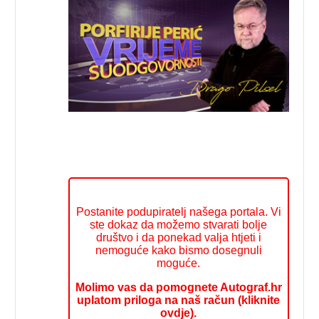
Postanite podupiratelj našega portala. Vi
ste dokaz da možemo stvarati bolje
društvo i da ponekad valja htjeti i
nemoguće kako bismo dosegnuli
moguće.
Molimo vas da pomognete Autograf.hr
uplatom priloga na naš račun (kliknite
ovdje).