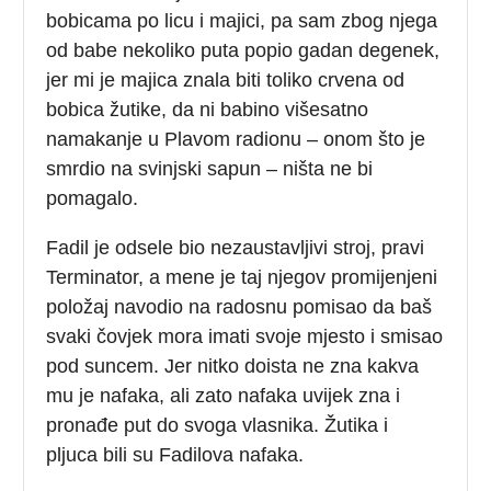
bobicama po licu i majici, pa sam zbog njega
od babe nekoliko puta popio gadan degenek,
jer mi je majica znala biti toliko crvena od
bobica žutike, da ni babino višesatno
namakanje u Plavom radionu – onom što je
smrdio na svinjski sapun – ništa ne bi
pomagalo.
Fadil je odsele bio nezaustavljivi stroj, pravi
Terminator, a mene je taj njegov promijenjeni
položaj navodio na radosnu pomisao da baš
svaki čovjek mora imati svoje mjesto i smisao
pod suncem. Jer nitko doista ne zna kakva
mu je nafaka, ali zato nafaka uvijek zna i
pronađe put do svoga vlasnika. Žutika i
pljuca bili su Fadilova nafaka.