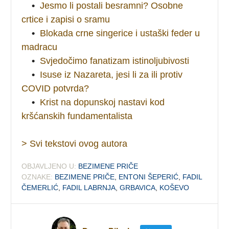
•
Jesmo li postali besramni? Osobne
crtice i zapisi o sramu
•
Blokada crne singerice i ustaški feder u
madracu
•
Svjedočimo fanatizam istinoljubivosti
•
Isuse iz Nazareta, jesi li za ili protiv
COVID potvrda?
•
Krist na dopunskoj nastavi kod
kršćanskih fundamentalista
> Svi tekstovi ovog autora
OBJAVLJENO U:
BEZIMENE PRIČE
OZNAKE:
BEZIMENE PRIČE
,
ENTONI ŠEPERIĆ
,
FADIL
ČEMERLIĆ
,
FADIL LABRNJA
,
GRBAVICA
,
KOŠEVO