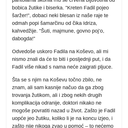
bobica žutike i biserka. ”Kreten Fadil pojeo
šaržer!”, dobaci neki blesan iz naše raje te
odmah popi šamarčinu od čika Idriza,
kahvedžije. ”Šuti, majmune, govno poj’o,
dabogda!”
Odvedoše uskoro Fadila na Koševo, ali mi
nismo znali da će to biti i posljednji put, i da
Fadil više nikad s nama neće zaigrati pljuce.
Šta se s njim na Koševu točno zbilo, ne
znam, ali sam kasnije načuo da ga zbog
trovanja žutikom, ali i zbog nekih drugih
komplikacija odranije, doktori nikako ne
mogoše povratiti nazad u život. Zašto je Fadil
uopće jeo žutiku, koliko li je na koncu izjeo, i
zašto nije nikoga zvao u pomoć – to nećemo