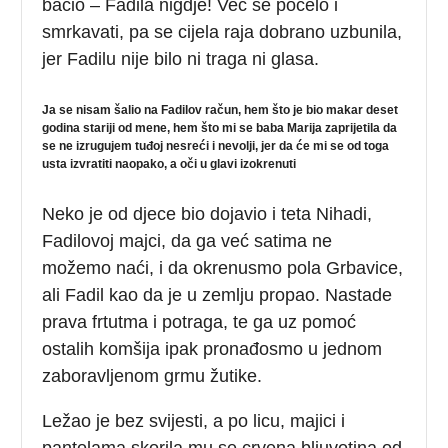
bacio – Fadila nigdje! Već se počelo i
smrkavati, pa se cijela raja dobrano uzbunila,
jer Fadilu nije bilo ni traga ni glasa.
Ja se nisam šalio na Fadilov račun, hem što je bio makar deset
godina stariji od mene, hem što mi se baba Marija zaprijetila da
se ne izrugujem tuđoj nesreći i nevolji, jer da će mi se od toga
usta izvratiti naopako, a oči u glavi izokrenuti
Neko je od djece bio dojavio i teta Nihadi,
Fadilovoj majci, da ga već satima ne
možemo naći, i da okrenusmo pola Grbavice,
ali Fadil kao da je u zemlju propao. Nastade
prava frtutma i potraga, te ga uz pomoć
ostalih komšija ipak pronađosmo u jednom
zaboravljenom grmu žutike.
Ležao je bez svijesti, a po licu, majici i
pantolama skorila mu se crvena bljuvotina od