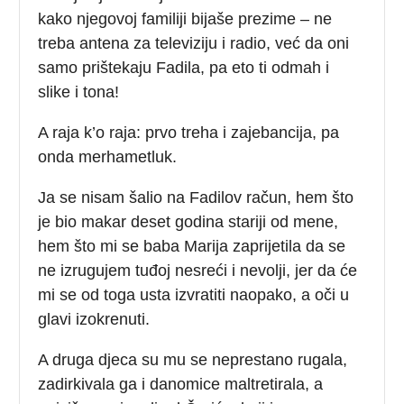
kako njegovoj familiji bijaše prezime – ne
treba antena za televiziju i radio, već da oni
samo prištekaju Fadila, pa eto ti odmah i
slike i tona!
A raja k’o raja: prvo treha i zajebancija, pa
onda merhametluk.
Ja se nisam šalio na Fadilov račun, hem što
je bio makar deset godina stariji od mene,
hem što mi se baba Marija zaprijetila da se
ne izrugujem tuđoj nesreći i nevolji, jer da će
mi se od toga usta izvratiti naopako, a oči u
glavi izokrenuti.
A druga djeca su mu se neprestano rugala,
zadirkivala ga i danomice maltretirala, a