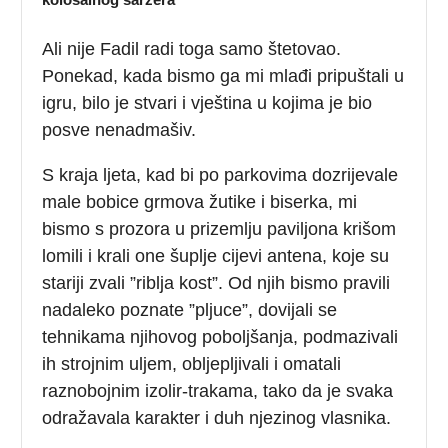
Ali nije Fadil radi toga samo štetovao.
Ponekad, kada bismo ga mi mlađi pripuštali u
igru, bilo je stvari i vještina u kojima je bio
posve nenadmašiv.
S kraja ljeta, kad bi po parkovima dozrijevale
male bobice grmova žutike i biserka, mi
bismo s prozora u prizemlju paviljona krišom
lomili i krali one šuplje cijevi antena, koje su
stariji zvali ”riblja kost”. Od njih bismo pravili
nadaleko poznate ”pljuce”, dovijali se
tehnikama njihovog poboljšanja, podmazivali
ih strojnim uljem, obljepljivali i omatali
raznobojnim izolir-trakama, tako da je svaka
odražavala karakter i duh njezinog vlasnika.