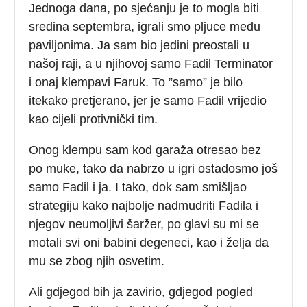
Jednoga dana, po sjećanju je to mogla biti
sredina septembra, igrali smo pljuce među
paviljonima. Ja sam bio jedini preostali u
našoj raji, a u njihovoj samo Fadil Terminator
i onaj klempavi Faruk. To ”samo” je bilo
itekako pretjerano, jer je samo Fadil vrijedio
kao cijeli protivnički tim.
Onog klempu sam kod garaža otresao bez
po muke, tako da nabrzo u igri ostadosmo još
samo Fadil i ja. I tako, dok sam smišljao
strategiju kako najbolje nadmudriti Fadila i
njegov neumoljivi šaržer, po glavi su mi se
motali svi oni babini degeneci, kao i želja da
mu se zbog njih osvetim.
Ali gdjegod bih ja zavirio, gdjegod pogled