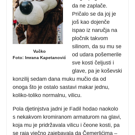
da ne zaplače.
Pričalo se da joj je
još kao dojenče
ispao iz naručja na
pločnik takvom
silinom, da su mu se
Vučko
od udara pošemerile
Foto: Imrana Kapetanović
sve kosti čeljusti i
glave, pa je koševski
konzilij sedam dana muku mučio da od
onoga što je ostalo sastavi makar jednu,
koliko-toliko normalnu, vilicu.
Pola djetinjstva jadni je Fadil hodao naokolo
s nekakvom kromiranom armaturom na glavi,
koja mu je pridržavala vilicu i čeone kosti, pa
se raja vječno zajebavala da Čemerlićima –