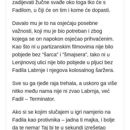
zadijevati žučne svađe oko toga tko će s
Fadilom, u čiji će on tim i kome će dopasti.
Davalo mu je to na osjećaju posebne
važnosti, koji mu je bio potreban i zbog
kojega se on napokon osjećao prihvaćenim.
Kao što ni u partizanskim filmovima nije bilo
pobjede bez ”šarca” i ”šmajsera”, tako ni u
Lenjinovoj ulici nije bilo pobjede u pljuci bez
Fadila Labrnje i njegova kolosalnog šaržera.
Sve su ga rjeđe raja trehala, a uskoro ga više
nitko među nama nije ni zvao Labrnja, već
Fadil – Terminator.
Ako si se kojim slučajem u igri namjerio na
Fadila kao protivnika – jadna ti majka, i bolje
da te nema! Taj bi te u sekundi izrešetao