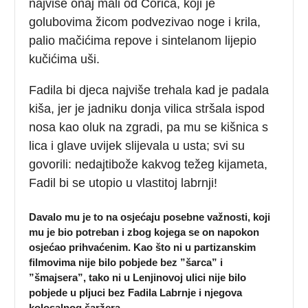
najviše onaj mali od Čorića, koji je
golubovima žicom podvezivao noge i krila,
palio mačićima repove i sintelanom lijepio
kučićima uši.
Fadila bi djeca najviše trehala kad je padala
kiša, jer je jadniku donja vilica stršala ispod
nosa kao oluk na zgradi, pa mu se kišnica s
lica i glave uvijek slijevala u usta; svi su
govorili: nedajtibože kakvog težeg kijameta,
Fadil bi se utopio u vlastitoj labrnji!
Davalo mu je to na osjećaju posebne važnosti, koji
mu je bio potreban i zbog kojega se on napokon
osjećao prihvaćenim. Kao što ni u partizanskim
filmovima nije bilo pobjede bez ”šarca” i
”šmajsera”, tako ni u Lenjinovoj ulici nije bilo
pobjede u pljuci bez Fadila Labrnje i njegova
kolosalnog šaržera