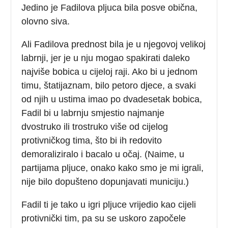
Jedino je Fadilova pljuca bila posve obična,
olovno siva.
Ali Fadilova prednost bila je u njegovoj velikoj
labrnji, jer je u nju mogao spakirati daleko
najviše bobica u cijeloj raji. Ako bi u jednom
timu, štatijaznam, bilo petoro djece, a svaki
od njih u ustima imao po dvadesetak bobica,
Fadil bi u labrnju smjestio najmanje
dvostruko ili trostruko više od cijelog
protivničkog tima, što bi ih redovito
demoraliziralo i bacalo u očaj. (Naime, u
partijama pljuce, onako kako smo je mi igrali,
nije bilo dopušteno dopunjavati municiju.)
Fadil ti je tako u igri pljuce vrijedio kao cijeli
protivnički tim, pa su se uskoro započele