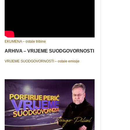
EKUMENA – ostale tribine
ARHIVA – VRIJEME SUODGOVORNOSTI
VRIJEME SUODGOVORNOSTI – ostale emisije