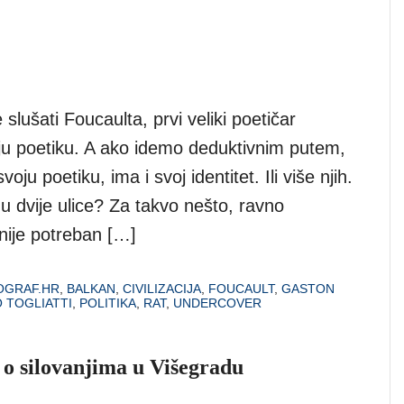
lušati Foucaulta, prvi veliki poetičar
ju poetiku. A ako idemo deduktivnim putem,
ju poetiku, ima i svoj identitet. Ili više njih.
 dvije ulice? Za takvo nešto, ravno
 nije potreban […]
OGRAF.HR
,
BALKAN
,
CIVILIZACIJA
,
FOUCAULT
,
GASTON
 TOGLIATTI
,
POLITIKA
,
RAT
,
UNDERCOVER
 o silovanjima u Višegradu