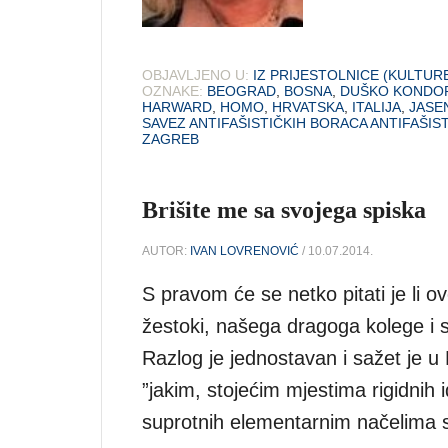
OBJAVLJENO U:
IZ PRIJESTOLNICE (KULTUR
OZNAKE:
BEOGRAD
,
BOSNA
,
DUŠKO KONDO
HARWARD
,
HOMO
,
HRVATSKA
,
ITALIJA
,
JASE
SAVEZ ANTIFAŠISTIČKIH BORACA ANTIFAŠIS
ZAGREB
Brišite me sa svojega spiska
AUTOR:
IVAN LOVRENOVIĆ
/ 10.07.2014.
S pravom će se netko pitati je li ov
žestoki, našega dragoga kolege i s
Razlog je jednostavan i sažet je u
”jakim, stojećim mjestima rigidnih 
suprotnih elementarnim načelima