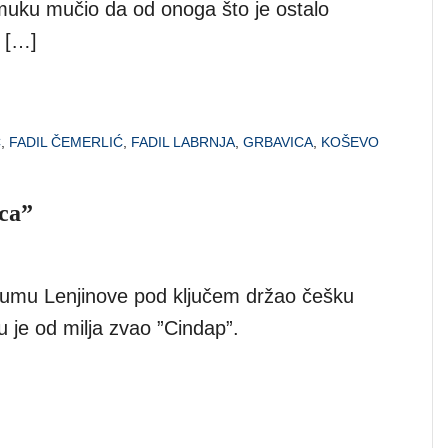
uku mučio da od onoga što je ostalo
 […]
Ć
,
FADIL ČEMERLIĆ
,
FADIL LABRNJA
,
GRBAVICA
,
KOŠEVO
ica”
rumu Lenjinove pod ključem držao češku
 je od milja zvao ”Cindap”.