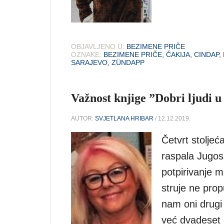
OBJAVLJENO U:
BEZIMENE PRIČE
OZNAKE:
BEZIMENE PRIČE
,
ČAKIJA
,
CINDAP
,
SARAJEVO
,
ZÜNDAPP
Važnost knjige ”Dobri ljudi 
AUTOR:
SVJETLANA HRIBAR
/ 12.12.2019.
Četvrt stoljeć
raspala Jugosl
potpirivanje mr
struje ne prop
nam oni drugi 
već dvadeset 