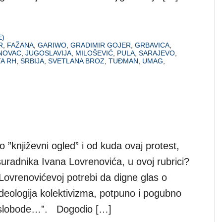
E)
R
,
FAŽANA
,
GARIWO
,
GRADIMIR GOJER
,
GRBAVICA
,
NOVAC
,
JUGOSLAVIJA
,
MILOŠEVIĆ
,
PULA
,
SARAJEVO
,
TA RH
,
SRBIJA
,
SVETLANA BROZ
,
TUĐMAN
,
UMAG
,
o ”književni ogled” i od kuda ovaj protest,
uradnika Ivana Lovrenovića, u ovoj rubrici?
 Lovrenovićevoj potrebi da digne glas o
ideologija kolektivizma, potpuno i pogubno
 slobode…”. Dogodio […]