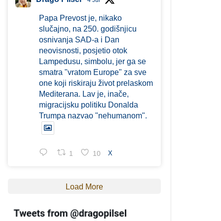
4 Jul
Papa Prevost je, nikako
slučajno, na 250. godišnjicu
osnivanja SAD-a i Dan
neovisnosti, posjetio otok
Lampedusu, simbolu, jer ga se
smatra "vratom Europe" za sve
one koji riskiraju život prelaskom
Mediterana. Lav je, inače,
migracijsku politiku Donalda
Trumpa nazvao "nehumanom".
1
10
X
Load More