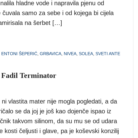
r nalila hladne vode i napravila pjenu od
e čuvala samo za sebe i od kojega bi cijela
mirisala na šerbet […]
,
ENTONI ŠEPERIĆ
,
GRBAVICA
,
NIVEA
,
SOLEA
,
SVETI ANTE
 Fadil Terminator
 ni vlastita mater nije mogla pogledati, a da
ičalo se da joj je još kao dojenče ispao iz
očnik takvom silinom, da su mu se od udara
kosti čeljusti i glave, pa je koševski konzilij