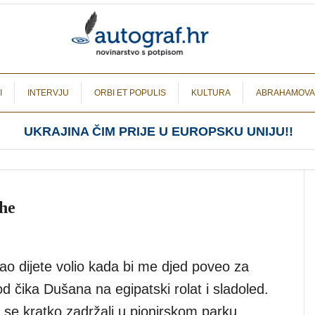
I
INTERVJU
ORBI ET POPULIS
KULTURA
ABRAHAMOVA
UKRAJINA ČIM PRIJE U EUROPSKU UNIJU!!
uhe
ao dijete volio kada bi me djed poveo za
d čika Dušana na egipatski rolat i sladoled.
 se kratko zadržali u pionirskom parku