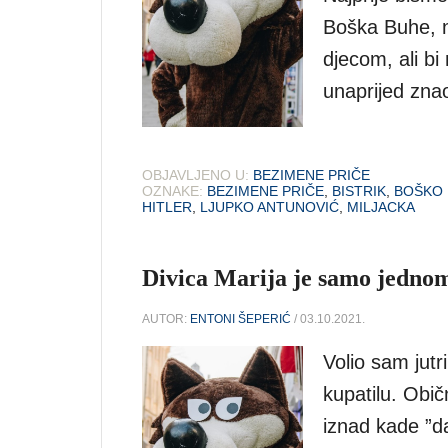
Boška Buhe, ne
djecom, ali bi
unaprijed zna
OBJAVLJENO U:
BEZIMENE PRIČE
OZNAKE:
BEZIMENE PRIČE
,
BISTRIK
,
BOŠKO
HITLER
,
LJUPKO ANTUNOVIĆ
,
MILJACKA
Divica Marija je samo jednom
AUTOR:
ENTONI ŠEPERIĆ
/ 03.10.2021.
Volio sam jut
kupatilu. Običn
iznad kade ”da