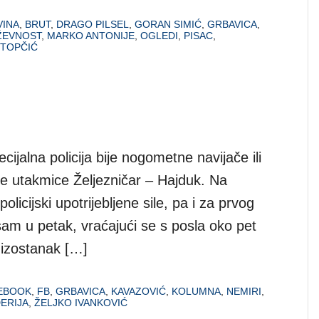
VINA
,
BRUT
,
DRAGO PILSEL
,
GORAN SIMIĆ
,
GRBAVICA
,
ŽEVNOST
,
MARKO ANTONIJE
,
OGLEDI
,
PISAC
,
 TOPČIĆ
jalna policija bije nogometne navijače ili
ne utakmice Željezničar – Hajduk. Na
 policijski upotrijebljene sile, pa i za prvog
 sam u petak, vraćajući se s posla oko pet
 izostanak […]
EBOOK
,
FB
,
GRBAVICA
,
KAVAZOVIĆ
,
KOLUMNA
,
NEMIRI
,
ERIJA
,
ŽELJKO IVANKOVIĆ