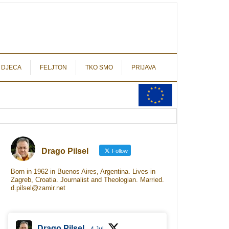
autograf.hr
novinarstvo s potpisom
 DJECA
FELJTON
TKO SMO
PRIJAVA
Drago Pilsel
Follow
Born in 1962 in Buenos Aires, Argentina. Lives in
Zagreb, Croatia. Journalist and Theologian. Married.
d.pilsel@zamir.net
Drago Pilsel