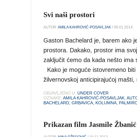
Svi naši prostori
AUTOR:
AMILA KAHROVIĆ-POSAVLJAK
/ 09.01.2014.
Gaston Bachelard je, barem ako je s
prostora. Dakako, prostor ima svo
zaključit ćemo da kada nešto ima svo
Kako je moguće istovremeno biti u
žilvernovskoj anticipirajućoj mašti,
OBJAVLJENO U:
UNDER COVER
OZNAKE:
AMILA KAHROVIĆ-POSAVLJAK
,
AUT
BACHELARD
,
GRBAVICA
,
KOLUMNA
,
PALMIRO
Prikazan film Jasmile Žbanić
AUTOR:
NINA OŽEGOVIĆ
/ 19.11.2013.