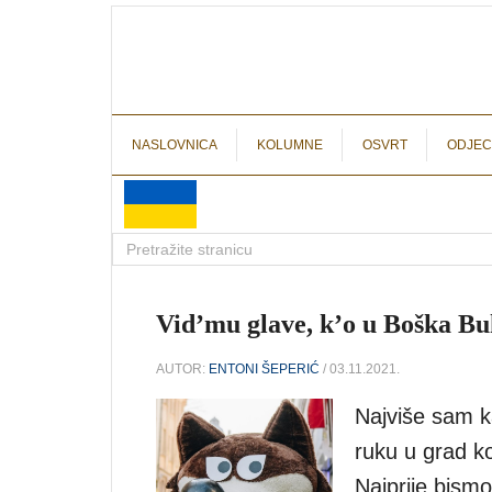
NASLOVNICA
KOLUMNE
OSVRT
ODJEC
Vid’mu glave, k’o u Boška B
AUTOR:
ENTONI ŠEPERIĆ
/ 03.11.2021.
Najviše sam k
ruku u grad ko
Najprije bismo