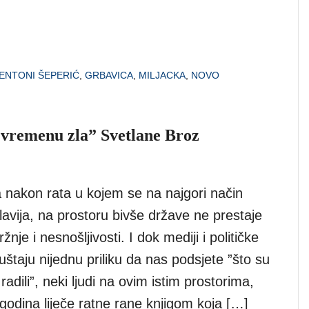
ENTONI ŠEPERIĆ
,
GRBAVICA
,
MILJACKA
,
NOVO
u vremenu zla” Svetlane Broz
a nakon rata u kojem se na najgori način
avija, na prostoru bivše države ne prestaje
žnje i nesnošljivosti. I dok mediji i političke
uštaju nijednu priliku da nas podsjete ”što su
radili”, neki ljudi na ovim istim prostorima,
godina liječe ratne rane knjigom koja […]