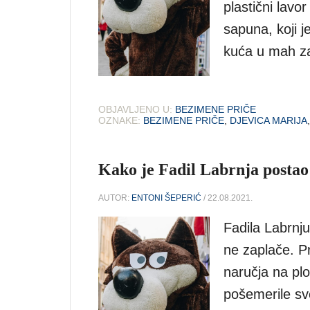
plastični lavo
sapuna, koji j
kuća u mah za
OBJAVLJENO U:
BEZIMENE PRIČE
OZNAKE:
BEZIMENE PRIČE
,
DJEVICA MARIJA
Kako je Fadil Labrnja postao
AUTOR:
ENTONI ŠEPERIĆ
/ 22.08.2021.
Fadila Labrnju
ne zaplače. Pr
naručja na pl
pošemerile sve 