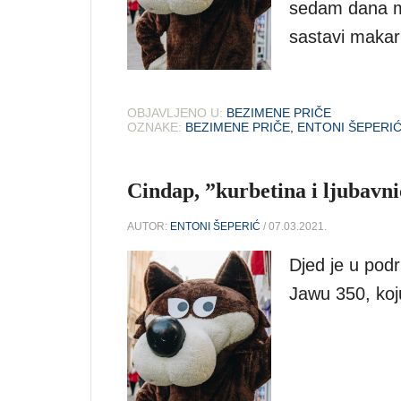
sedam dana m
sastavi makar
OBJAVLJENO U:
BEZIMENE PRIČE
OZNAKE:
BEZIMENE PRIČE
,
ENTONI ŠEPERI
Cindap, ”kurbetina i ljubavn
AUTOR:
ENTONI ŠEPERIĆ
/ 07.03.2021.
Djed je u pod
Jawu 350, koju