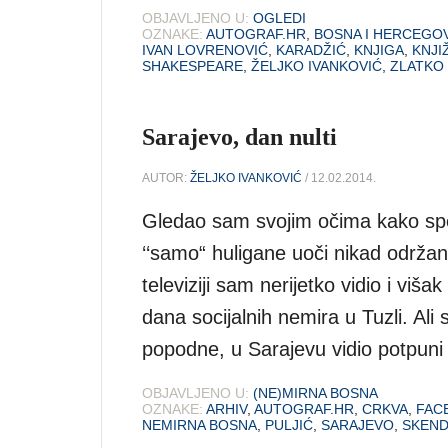
OBJAVLJENO U:
OGLEDI
OZNAKE:
AUTOGRAF.HR
,
BOSNA I HERCEGO
IVAN LOVRENOVIĆ
,
KARADŽIĆ
,
KNJIGA
,
KNJI
SHAKESPEARE
,
ŽELJKO IVANKOVIĆ
,
ZLATKO
Sarajevo, dan nulti
AUTOR:
ŽELJKO IVANKOVIĆ
/ 12.02.2014.
Gledao sam svojim očima kako speci
‘‘samo“ huligane uoči nikad održa
televiziji sam nerijetko vidio i višak
dana socijalnih nemira u Tuzli. Ali
popodne, u Sarajevu vidio potpuni
OBJAVLJENO U:
(NE)MIRNA BOSNA
OZNAKE:
ARHIV
,
AUTOGRAF.HR
,
CRKVA
,
FAC
NEMIRNA BOSNA
,
PULJIĆ
,
SARAJEVO
,
SKEND