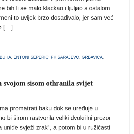
 bih li se malo klackao i ljuljao s ostalom
 meni to uvijek brzo dosađivalo, jer sam već
o […]
 BUHA
,
ENTONI ŠEPERIĆ
,
FK SARAJEVO
,
GRBAVICA
,
 svojom sisom othranila svijet
rima promatrati baku dok se uređuje u
o bi širom rastvorila veliki dvokrilni prozor
 uniđe svježi zrak”, a potom bi u ružičasti