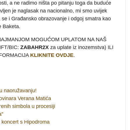
sti, a ne radimo ništa po pitanju toga da buduće
vljen je naglasak na nacionalno, mi smo uvijek
a se i Građansko obrazovanje i odgoj smatra kao
e Baketa.
 NAJMANJOM MOGUĆOM UPLATOM NA NAŠ
FT/BIC:
ZABAHR2X
za uplate iz inozemstva) ILI
INFORMACIJA
KLIKNITE OVDJE
.
 u naoružavanju!
ovinara Verana Matića
renih simbola u procesiji
''
n koncert s Hipodroma