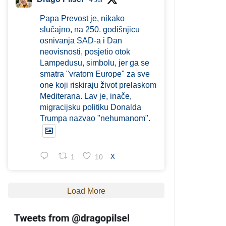
4 Jul
Papa Prevost je, nikako
slučajno, na 250. godišnjicu
osnivanja SAD-a i Dan
neovisnosti, posjetio otok
Lampedusu, simbolu, jer ga se
smatra "vratom Europe" za sve
one koji riskiraju život prelaskom
Mediterana. Lav je, inače,
migracijsku politiku Donalda
Trumpa nazvao "nehumanom".
1
10
X
Load More