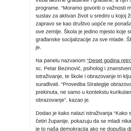
programe. “Moramo govoriti o važnosti ml
sustav za aktivan život u sredini u kojoj
zapravo se kao društvo uopće ne ponašam
ove zemlje. Škola je jedino mjesto koje
građanske socijalizacije za sve mlade. Šk
je.
Na panelu nazvanom
“Deset godina retr
sc. Petar Bezinović, psiholog i znanstveni
istraživanje, te škole i obrazovanje tri kl
surađivati. “Provedba Strategije obrazova
prekinuta, ne samo u kontekstu kurikular
obrazovanje”, kazao je.
Dodao je kako nalazi istraživanja “Kako 
četiri županije, pokazuju da se mladi nik
je to naša demokracija ako ne dopušta dj