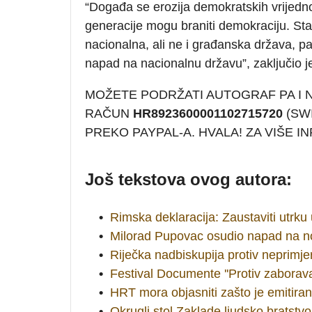
“Događa se erozija demokratskih vrijedno
generacije mogu braniti demokraciju. Sta
nacionalna, ali ne i građanska država, p
napad na nacionalnu državu”, zaključio j
MOŽETE PODRŽATI AUTOGRAF PA I
RAČUN
HR8923600001102715720
(SWI
PREKO PAYPAL-A. HVALA! ZA VIŠE 
Još tekstova ovog autora:
•
Rimska deklaracija: Zaustaviti utrku
•
Milorad Pupovac osudio napad na n
•
Riječka nadbiskupija protiv neprimje
•
Festival Documente ''Protiv zaborava
•
HRT mora objasniti zašto je emitira
•
Okrugli stol Zaklade ljudsko bratstvo