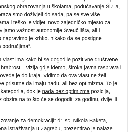
ađanskog obrazovanja u školama, podučavanje ŠiZ-a,
aza smo doživjeli do sada, pa se sve više
ama i teško je vidjeti novo zajedničko mjesto za
vljamo važnost autonomije Sveučilišta, ali i
 napravimo je krhko, nikako da se postigne
im područjima”.
a vlast ima kako bi se dogodile pozitivne društvene
i hrabrost – vizija gdje idemo, široka javna rasprava i
rovede je do kraja. Vidimo da ova vlast ne želi
ve prisutne da imaju nadu, ali bez optimizma. To je
kategorija, dok je
nada bez optimizma
pozicija,
 obzira na to što će se dogoditi za godinu, dvije ili
zovanje za demokraciji” dr. sc. Nikola Baketa,
ena istraživanja u Zagrebu, prezentirao je nalaze