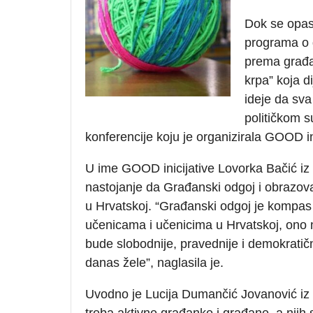
Dok se opas
programa o d
prema građa
krpa” koja d
ideje da sva
političkom s
konferencije koju je organizirala GOOD ini
U ime GOOD inicijative Lovorka Bačić iz
nastojanje da Građanski odgoj i obrazo
u Hrvatskoj. “Građanski odgoj je kompas 
učenicama i učenicima u Hrvatskoj, ono m
bude slobodnije, pravednije i demokratičn
danas žele”, naglasila je.
Uvodno je Lucija Dumančić Jovanović iz
treba aktivne građanke i građane, a njih 