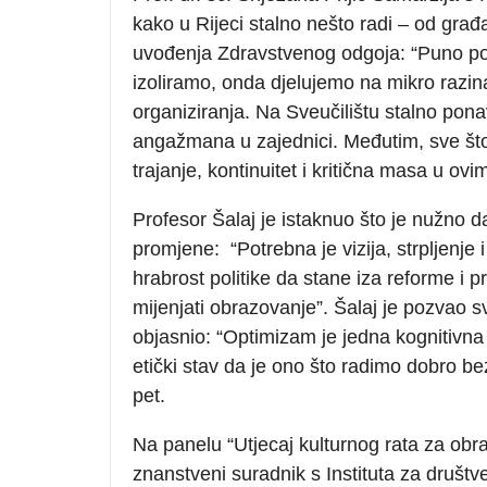
kako u Rijeci stalno nešto radi – od gr
uvođenja Zdravstvenog odgoja: “Puno por
izoliramo, onda djelujemo na mikro razin
organiziranja. Na Sveučilištu stalno pona
angažmana u zajednici. Međutim, sve što
trajanje, kontinuitet i kritična masa u ov
Profesor Šalaj je istaknuo što je nužno d
promjene: “Potrebna je vizija, strpljenje 
hrabrost politike da stane iza reforme i p
mijenjati obrazovanje”. Šalaj je pozvao s
objasnio: “Optimizam je jedna kognitivna 
etički stav da je ono što radimo dobro bez
pet.
Na panelu “Utjecaj kulturnog rata za obra
znanstveni suradnik s Instituta za društv