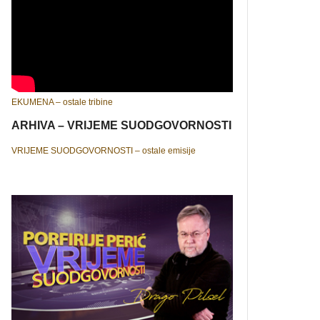
EKUMENA – ostale tribine
ARHIVA – VRIJEME SUODGOVORNOSTI
VRIJEME SUODGOVORNOSTI – ostale emisije