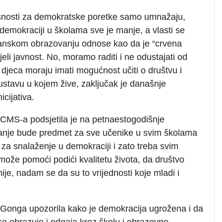
nosti za demokratske poretke samo umnažaju,
emokraciji u školama sve je manje, a vlasti se
nskom obrazovanju odnose kao da je “crvena
ijeli javnost. No, moramo raditi i ne odustajati od
 djeca moraju imati mogućnost učiti o društvu i
ustavu u kojem žive, zaključak je današnje
cijativa.
 CMS-a podsjetila je na petnaestogodišnje
vanje bude predmet za sve učenike u svim školama
za snalaženje u demokraciji i zato treba svim
ože pomoći podići kvalitetu života, da društvo
ije, nadam se da su to vrijednosti koje mladi i
 Gonga upozorila kako je demokracija ugrožena i da
se obrazuje i odgaja kroz školu i obrazovne