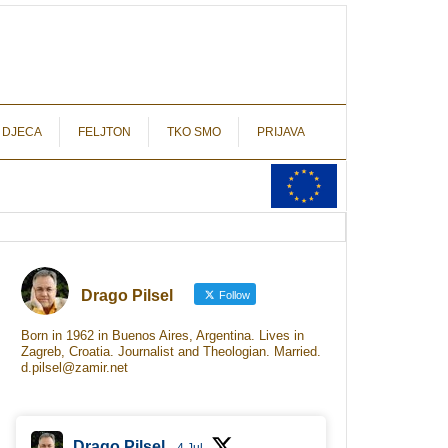
autograf.hr
novinarstvo s potpisom
 DJECA
FELJTON
TKO SMO
PRIJAVA
Drago Pilsel
Follow
Born in 1962 in Buenos Aires, Argentina. Lives in
Zagreb, Croatia. Journalist and Theologian. Married.
d.pilsel@zamir.net
Drago Pilsel