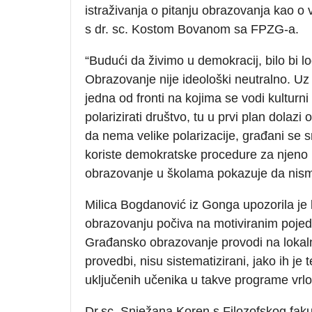
istraživanja o pitanju obrazovanja kao o 
s dr. sc. Kostom Bovanom sa FPZG-a.
“Budući da živimo u demokracij, bilo bi l
Obrazovanje nije ideološki neutralno. Uz
jedna od fronti na kojima se vodi kulturni 
polarizirati društvo, tu u prvi plan dolaz
da nema velike polarizacije, građani se s
koriste demokratske procedure za njen
obrazovanje u školama pokazuje da nism
Milica Bogdanović iz Gonga upozorila je 
obrazovanju počiva na motiviranim pojed
Građansko obrazovanje provodi na lokaln
provedbi, nisu sistematizirani, jako ih je
uključenih učenika u takve programe vrlo
Dr.sc. Snježana Koren s Filozofskog faku