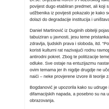
povijest dugo etabliran predmet, ali koji 
udžbenika iz povijesti pokazalo je kako se 
dolazi do degradacije institucija i uništav
Daniel Martinović iz Duginih obitelji poja
tabuiziran u javnosti, jesu teme pristanka
zdravlja, ljudskih prava i sloboda, itd. “P
koristi kulturni rat nazivajući rodnu ravn
antirodni pokret. Zbog te politizacije tem
odluke. Sve ostaje na entuzijazmu nasta
ovim temama jer ih nigdje drugdje ne uče,
naići – neke provjerene izvore ili teorije z
Bogdanović je upozorila kako su udruge i
difamacijskih napada, a posebno su na u
obrazovanja.