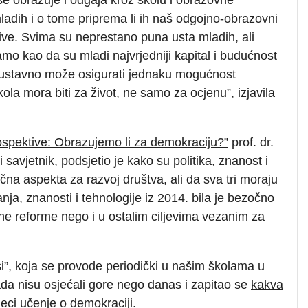
adih i o tome priprema li ih naš odgojno-obrazovni
 žive. Svima su neprestano puna usta mladih, ali
o kao da su mladi najvrjedniji kapital i budućnost
 sustavno može osigurati jednaku mogućnost
ola mora biti za život, ne samo za ocjenu”, izjavila
ospektive: Obrazujemo li za demokraciju?”
prof. dr.
 savjetnik, podsjetio je kako su politika, znanost i
jučna aspekta za razvoj društva, ali da sva tri moraju
nja, znanosti i tehnologije iz 2014. bila je bezočno
ne reforme nego i u ostalim ciljevima vezanim za
si”, koja se provode periodički u našim školama u
ada nisu osjećali gore nego danas i zapitao se
kakva
eci učenje o demokraciji
.