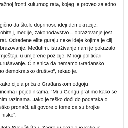
važnoj fronti kulturnog rata, kojeg je proveo zajedno
ogično da škole doprinose ideji demokracije.
 obitelj, medije, zakonodavstvo – obrazovanje jest
rat. Određene elite guraju neke ideje kojima je cilj
i obrazovanje. Međutim, istraživanje nam je pokazalo
mještaju u umjerene pozicije. Mnogi političari
o urušavanje. Činjenica da nemamo Građansko
o demokratsko društvo”, rekao je.
kako cijela priča o Građanskom odgoju i
incima i pojedinkama. “Mi u Gongu pratimo kako se
im razinama. Jako je teško doći do podataka o
 teško pronaći, ali govore o tome da su brojke
 niske”.
lteta Sveučilišta u Zagrebu kazala je kako je