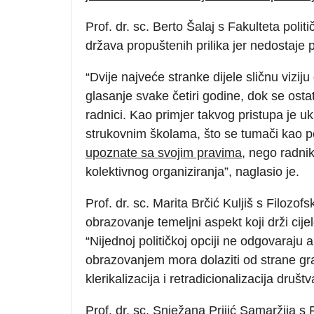
Prof. dr. sc. Berto Šalaj s Fakulteta poli
država propuštenih prilika jer nedostaje 
“Dvije najveće stranke dijele sličnu vizi
glasanje svake četiri godine, dok se os
radnici. Kao primjer takvog pristupa je u
strukovnim školama, što se tumači kao 
upoznate sa svojim pravima
, nego radni
kolektivnog organiziranja”, naglasio je.
Prof. dr. sc. Marita Brčić Kuljiš s Filozof
obrazovanje temeljni aspekt koji drži cijel
“Nijednoj političkoj opciji ne odgovaraju
obrazovanjem mora dolaziti od strane g
klerikalizacija i retradicionalizacija društva
Prof. dr. sc. Snježana Prijić Samaržija s 