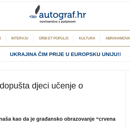
I
INTERVJU
ORBI ET POPULIS
KULTURA
ABRAHAMOVA
UKRAJINA ČIM PRIJE U EUROPSKU UNIJU!!
dopušta djeci učenje o
onaša kao da je građansko obrazovanje “crvena