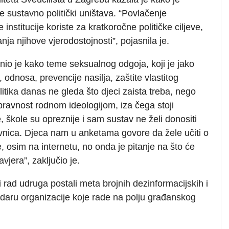
se sustavno politički uništava. “Povlačenje
institucije koriste za kratkoročne političke ciljeve,
anja njihove vjerodostojnosti”, pojasnila je.
snio je kako teme seksualnog odgoja, koji je jako
, odnosa, prevencije nasilja, zaštite vlastitog
olitika danas ne gleda što djeci zaista treba, nego
opravnost rodnom ideologijom, iza čega stoji
e, škole su opreznije i sam sustav ne želi donositi
vnica. Djeca nam u anketama govore da žele učiti o
 osim na internetu, no onda je pitanje na što će
avjera”, zaključio je.
 rad udruga postali meta brojnih dezinformacijskih i
daru organizacije koje rade na polju građanskog