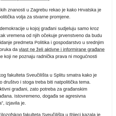
tičkih znanosti u Zagrebu rekao je kako Hrvatska je
politička volja za stvarne promjene.
ju demokracije u kojoj građani sudjeluju samo kroz
tatak vremena od njih očekuje prvenstveno da budu
kidanje predmeta Politika i gospodarstvo u srednjim
poruka da
vlast ne želi aktivne i informirane građane
ke koji ne poznaju radnička prava ni mogućnosti
skog fakulteta Sveučilišta u Splitu smatra kako je
o društvo i stoga treba biti natpolitička tema.
 aktivni građani, zato potreba za građanskim
rađana. Istovremeno, događa se agresivna
”, izjavila je.
Filozofskog fakulteta Sveučilišta u Rijeci kazala je