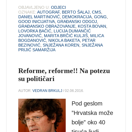
OBJAVLJENO U:
ODJECI
OZNAKE:
AUTOGRAF
,
BERTO ŠALAJ
,
CMS
,
DANIEL MARTINOVIĆ
,
DEMOKRACIJA
,
GONG
,
GOOD INICIJATIVA
,
GRAĐANSKI ODGOJ
,
GRAĐANSKO OBRAZOVANJE
,
KOSTA BOVAN
,
LOVORKA BAČIĆ
,
LUCIJA DUMANČIĆ
JOVANOVIĆ
,
MARITA BRČIĆ KULJIŠ
,
MILICA
BOGDANOVIĆ
,
NIKOLA BAKETA
,
PETAR
BEZINOVIĆ
,
SNJEŽANA KOREN
,
SNJEŽANA
PRIJIĆ SAMARŽIJA
Reforme, reforme!! Na potezu
su političari
AUTOR:
VEDRAN BRKULJ
/ 02.06.2016.
Pod geslom
”Hrvatska može
bolje” oko 40
tisuća ljudi