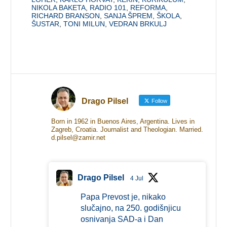
NIKOLA BAKETA
,
RADIO 101
,
REFORMA
,
RICHARD BRANSON
,
SANJA ŠPREM
,
ŠKOLA
,
ŠUSTAR
,
TONI MILUN
,
VEDRAN BRKULJ
Drago Pilsel
Follow
Born in 1962 in Buenos Aires, Argentina. Lives in
Zagreb, Croatia. Journalist and Theologian. Married.
d.pilsel@zamir.net
Drago Pilsel
4 Jul
Papa Prevost je, nikako
slučajno, na 250. godišnjicu
osnivanja SAD-a i Dan