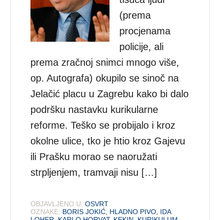
(prema
procjenama
policije, ali
prema zračnoj snimci mnogo više,
op. Autografa) okupilo se sinoč na
Jelačić placu u Zagrebu kako bi dalo
podršku nastavku kurikularne
reforme. Teško se probijalo i kroz
okolne ulice, tko je htio kroz Gajevu
ili Prašku morao se naoružati
strpljenjem, tramvaji nisu […]
OBJAVLJENO U:
OSVRT
OZNAKE:
BORIS JOKIĆ
,
HLADNO PIVO
,
IDA
LOHER
,
KARLO HORVAT
,
KEKIN
,
KURIKULUM
,