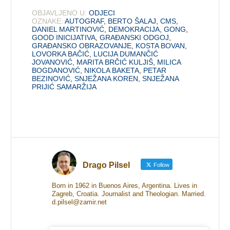
OBJAVLJENO U:
ODJECI
OZNAKE:
AUTOGRAF
,
BERTO ŠALAJ
,
CMS
,
DANIEL MARTINOVIĆ
,
DEMOKRACIJA
,
GONG
,
GOOD INICIJATIVA
,
GRAĐANSKI ODGOJ
,
GRAĐANSKO OBRAZOVANJE
,
KOSTA BOVAN
,
LOVORKA BAČIĆ
,
LUCIJA DUMANČIĆ
JOVANOVIĆ
,
MARITA BRČIĆ KULJIŠ
,
MILICA
BOGDANOVIĆ
,
NIKOLA BAKETA
,
PETAR
BEZINOVIĆ
,
SNJEŽANA KOREN
,
SNJEŽANA
PRIJIĆ SAMARŽIJA
Drago Pilsel
Follow
Born in 1962 in Buenos Aires, Argentina. Lives in
Zagreb, Croatia. Journalist and Theologian. Married.
d.pilsel@zamir.net