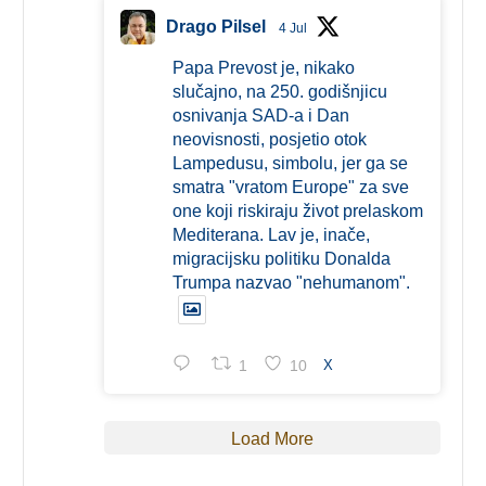
Drago Pilsel
4 Jul
Papa Prevost je, nikako
slučajno, na 250. godišnjicu
osnivanja SAD-a i Dan
neovisnosti, posjetio otok
Lampedusu, simbolu, jer ga se
smatra "vratom Europe" za sve
one koji riskiraju život prelaskom
Mediterana. Lav je, inače,
migracijsku politiku Donalda
Trumpa nazvao "nehumanom".
1
10
X
Load More