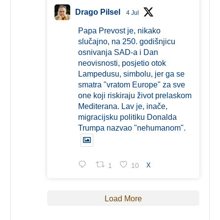
Drago Pilsel
4 Jul
Papa Prevost je, nikako
slučajno, na 250. godišnjicu
osnivanja SAD-a i Dan
neovisnosti, posjetio otok
Lampedusu, simbolu, jer ga se
smatra "vratom Europe" za sve
one koji riskiraju život prelaskom
Mediterana. Lav je, inače,
migracijsku politiku Donalda
Trumpa nazvao "nehumanom".
1
10
X
Load More