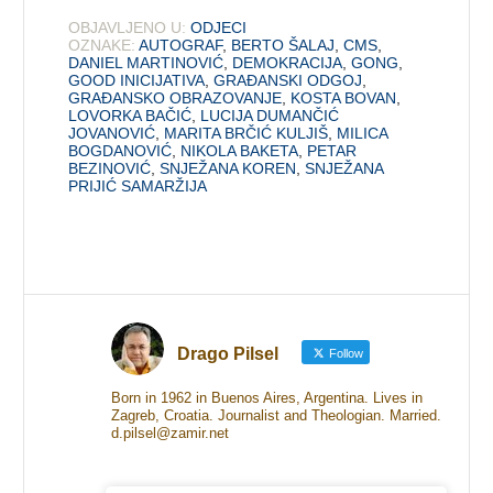
OBJAVLJENO U:
ODJECI
OZNAKE:
AUTOGRAF
,
BERTO ŠALAJ
,
CMS
,
DANIEL MARTINOVIĆ
,
DEMOKRACIJA
,
GONG
,
GOOD INICIJATIVA
,
GRAĐANSKI ODGOJ
,
GRAĐANSKO OBRAZOVANJE
,
KOSTA BOVAN
,
LOVORKA BAČIĆ
,
LUCIJA DUMANČIĆ
JOVANOVIĆ
,
MARITA BRČIĆ KULJIŠ
,
MILICA
BOGDANOVIĆ
,
NIKOLA BAKETA
,
PETAR
BEZINOVIĆ
,
SNJEŽANA KOREN
,
SNJEŽANA
PRIJIĆ SAMARŽIJA
Drago Pilsel
Follow
Born in 1962 in Buenos Aires, Argentina. Lives in
Zagreb, Croatia. Journalist and Theologian. Married.
d.pilsel@zamir.net