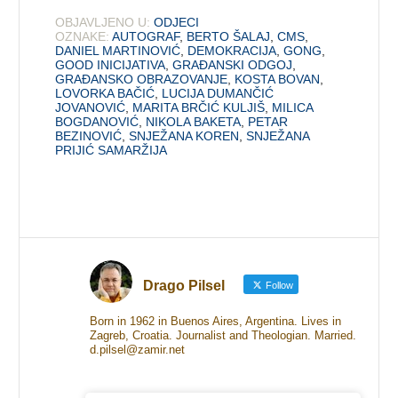
OBJAVLJENO U:
ODJECI
OZNAKE:
AUTOGRAF
,
BERTO ŠALAJ
,
CMS
,
DANIEL MARTINOVIĆ
,
DEMOKRACIJA
,
GONG
,
GOOD INICIJATIVA
,
GRAĐANSKI ODGOJ
,
GRAĐANSKO OBRAZOVANJE
,
KOSTA BOVAN
,
LOVORKA BAČIĆ
,
LUCIJA DUMANČIĆ
JOVANOVIĆ
,
MARITA BRČIĆ KULJIŠ
,
MILICA
BOGDANOVIĆ
,
NIKOLA BAKETA
,
PETAR
BEZINOVIĆ
,
SNJEŽANA KOREN
,
SNJEŽANA
PRIJIĆ SAMARŽIJA
Drago Pilsel
Follow
Born in 1962 in Buenos Aires, Argentina. Lives in
Zagreb, Croatia. Journalist and Theologian. Married.
d.pilsel@zamir.net