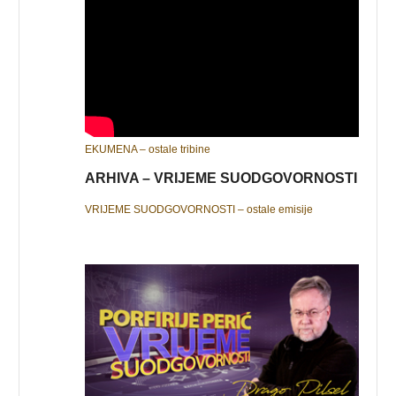
EKUMENA – ostale tribine
ARHIVA – VRIJEME SUODGOVORNOSTI
VRIJEME SUODGOVORNOSTI – ostale emisije