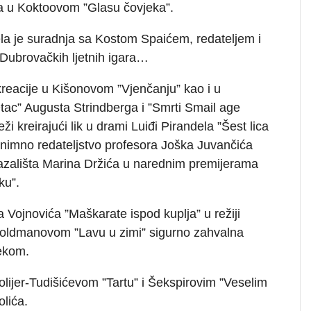
ka u Koktoovom ”Glasu čovjeka”.
a je suradnja sa Kostom Spaićem, redateljem i
ubrovačkih ljetnih igara…
reacije u Kišonovom ”Vjenčanju” kao i u
Otac” Augusta Strindberga i ”Smrti Smail age
ži kreirajući lik u drami Luiđi Pirandela ”Šest lica
znimno redateljstvo profesora Joška Juvančića
Kazališta Marina Držića u narednim premijerama
ku”.
 Vojnovića ”Maškarate ispod kuplja” u režiji
 Goldmanovom ”Lavu u zimi” sigurno zahvalna
ekom.
olijer-Tudišićevom ”Tartu” i Šekspirovim ”Veselim
olića.