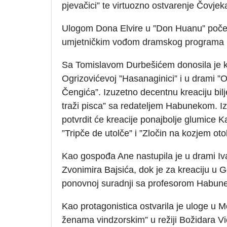
pjevačici” te virtuozno ostvarenje Čovje
Ulogom Dona Elvire u ”Don Huanu” počel
umjetničkim vođom dramskog programa D
Sa Tomislavom Durbešićem donosila je k
Ogrizovićevoj ”Hasanaginici” i u drami ”
Čengića”. Izuzetno decentnu kreaciju bilje
traži pisca” sa redateljem Habunekom. I
potvrdit će kreacije ponajbolje glumice 
”Tripče de utolče” i ”Zločin na kozjem oto
Kao gospođa Ane nastupila je u drami Iva
Zvonimira Bajsića, dok je za kreaciju u
ponovnoj suradnji sa profesorom Habun
Kao protagonistica ostvarila je uloge u M
ženama vindzorskim” u režiji Božidara Vi