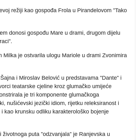
ćevoj režiji kao gospođa Frola u Pirandelovom ”Tako
ćem donosi gospođu Mare u drami, drugom dijelu
raci”.
Milka je ostvarila ulogu Mariole u drami Zvonimira
 Šajna i Miroslav Belović u predstavama ”Dante” i
tvorci teatarske cjeline kroz glumačko umijeće
nstrirala je tri komponente glumačkoga
, nušićevski jezički idiom, rijetku releksiranost i
 i kao krunsku odliku karakterološko bojenje
ti životnoga puta ”odzvanjala” je Ranjevska u