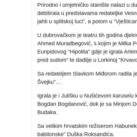
Prirodno i umjetničko stanište nalazi u 
debitirala u predstavama redateljke Vesn
jahti u splitskoj luci”, a potom u ”Vještic
U dubrovačkom je teatru tih godina djelo
Ahmed Muradbegović, s kojim je Milka P
Euripidovog ”Hipolita” gdje je igrala Art
pred sudom” te dadilje u Lorkinoj ”Krvavo
Sa redateljem Slavkom Miđorom radila j
Švejku”…
Igrala je i Julišku u Nušićevom karuselu k
Bogdan Bogdanović, dok je sa Minjom De
Budaka.
Sa velikim hrvatskim režiserom Habuneko
babilonske” Duška Roksandića.