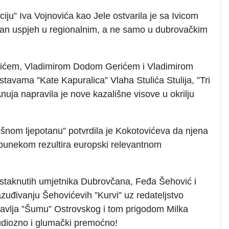
iju” Iva Vojnovića kao Jele ostvarila je sa Ivicom
man uspjeh u regionalnim, a ne samo u dubrovačkim
čićem, Vladimirom Dodom Gerićem i Vladimirom
vama ”Kate Kapuralica” Vlaha Stulića Stulija, ”Tri
uja napravila je nove kazališne visove u okrilju
nom ljepotanu” potvrdila je Kokotovićeva da njena
bunekom rezultira europski relevantnom
staknutih umjetnika Dubrovčana, Feđa Šehović i
zuđivanju Šehovićevih ”Kurvi” uz redateljstvo
tavlja ”Šumu” Ostrovskog i tom prigodom Milka
udiozno i glumački premoćno!