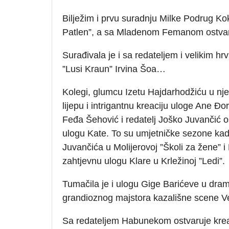
Bilježim i prvu suradnju Milke Podrug K
Patlen”, a sa Mladenom Femanom ostvari
Surađivala je i sa redateljem i velikim
”Lusi Kraun” Irvina Šoa…
Kolegi, glumcu Izetu Hajdarhodžiću u nje
lijepu i intrigantnu kreaciju uloge Ane Đ
Feđa Šehović i redatelj Joško Juvančić o
ulogu Kate. To su umjetničke sezone kad
Juvančića u Molijerovoj ”Školi za žene” i
zahtjevnu ulogu Klare u Krležinoj ”Ledi”.
Tumačila je i ulogu Gige Barićeve u dram
grandioznog majstora kazališne scene Ve
Sa redateljem Habunekom ostvaruje krea