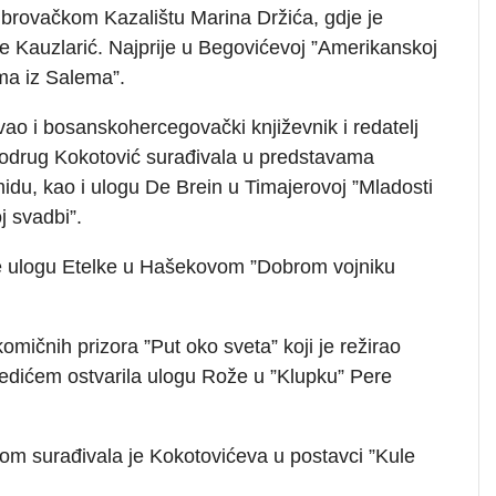
dubrovačkom Kazalištu Marina Držića, gdje je
e Kauzlarić. Najprije u Begovićevoj ”Amerikanskoj
ama iz Salema”.
vao i bosanskohercegovački književnik i redatelj
odrug Kokotović surađivala u predstavama
emidu, kao i ulogu De Brein u Timajerovoj ”Mladosti
j svadbi”.
e ulogu Etelke u Hašekovom ”Dobrom vojniku
omičnih prizora ”Put oko sveta” koji je režirao
dićem ostvarila ulogu Rože u ”Klupku” Pere
m surađivala je Kokotovićeva u postavci ”Kule