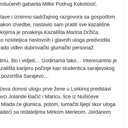
eslućenih gabarita Milke Podrug Kokotović.
stave i iznimno sadržajnog razgovora sa gospođom
akon izvedbe, nastavio sam pratiti sve kazališne
kojima je prvakinja Kazališta Marina Držića,
o nositeljica naslovnih i glavnih uloga predvodila
 rado viđen dubrovački glumački personaž.
stinu, što i vidjeti… Godinama tako… Interesantno je
ališta karijeru počinje kao studentica sarajevskog
 pozorišta Sarajevo…
ićeva donosi ulogu prve žene u Lorkinoj predstavi
vci Jolande Đačić i Maricu, lice iz Nušićeve
Mlada će glumica, potom, tumačiti lijepi skor uloga
 radeći sa redateljima Mirkom Merleom, Jordanom