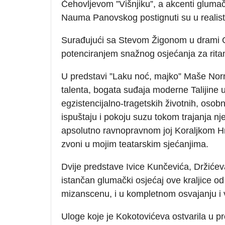
Čehovljevom ”Višnjiku”, a akcenti glumač
Nauma Panovskog postignuti su u realistič
Surađujući sa Stevom Žigonom u drami Go
potenciranjem snažnog osjećanja za rita
U predstavi ”Laku noć, majko” Maše Norma
talenta, bogata suđaja moderne Talijine u
egzistencijalno-tragetskih životnih, osob
ispuštaju i pokoju suzu tokom trajanja 
apsolutno ravnopravnom joj Koraljkom Hrs
zvoni u mojim teatarskim sjećanjima.
Dvije predstave Ivice Kunčevića, Držiće
istančan glumački osjećaj ove kraljice od 
mizanscenu, i u kompletnom osvajanju i
Uloge koje je Kokotovićeva ostvarila u 