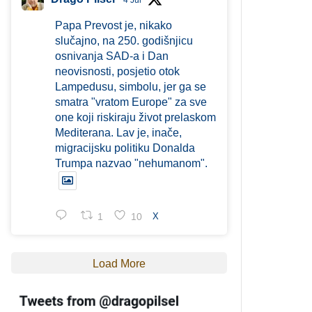
4 Jul
Papa Prevost je, nikako
slučajno, na 250. godišnjicu
osnivanja SAD-a i Dan
neovisnosti, posjetio otok
Lampedusu, simbolu, jer ga se
smatra "vratom Europe" za sve
one koji riskiraju život prelaskom
Mediterana. Lav je, inače,
migracijsku politiku Donalda
Trumpa nazvao "nehumanom".
1
10
X
Load More