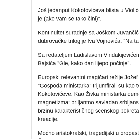
Još jedanput Kokotovićeva blista u Violi
je (ako vam se tako čini)”.
Kontinuitet suradnje sa Joškom Juvanči
dubrovačke trilogije Iva Vojnovića, ”Na ta
Sa redateljem Ladislavom Vindakijevićem 
Bajsića ”Gle, kako dan lijepo počinje”.
Europski relevantni magičari režije Jožef
”Gospođa ministarka” trijumfirali su kao 
Kokotovićeve. Kao Živka ministarka demo
magnetizma: briljantno savladan srbijanski
brzinu karakterističnog scenskog pokreta
kreacije.
Moćno aristokratski, tragedijski u propas