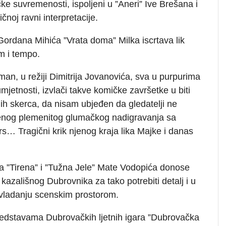
ke suvremenosti, ispoljeni u ”Aneri” Ive Brešana i
noj ravni interpretacije.
rdana Mihića ”Vrata doma” Milka iscrtava lik
m i tempo.
n, u režiji Dimitrija Jovanovića, sva u purpurima
mjetnosti, izvlači takve komičke završetke u biti
nih skerca, da nisam ubjeđen da gledatelji ne
njenog plemenitog glumačkog nadigravanja sa
… Tragični krik njenog kraja lika Majke i danas
va ”Tirena” i ”Tužna Jele” Mate Vodopića donose
kazališnog Dubrovnika za tako potrebiti detalj i u
 vladanju scenskim prostorom.
predstavama Dubrovačkih ljetnih igara ”Dubrovačka