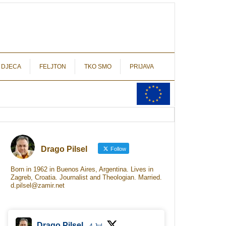
autograf.hr
novinarstvo s potpisom
 DJECA
FELJTON
TKO SMO
PRIJAVA
Drago Pilsel
Follow
Born in 1962 in Buenos Aires, Argentina. Lives in
Zagreb, Croatia. Journalist and Theologian. Married.
d.pilsel@zamir.net
Drago Pilsel