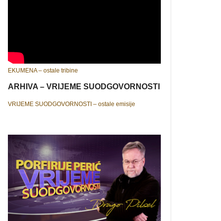
EKUMENA – ostale tribine
ARHIVA – VRIJEME SUODGOVORNOSTI
VRIJEME SUODGOVORNOSTI – ostale emisije