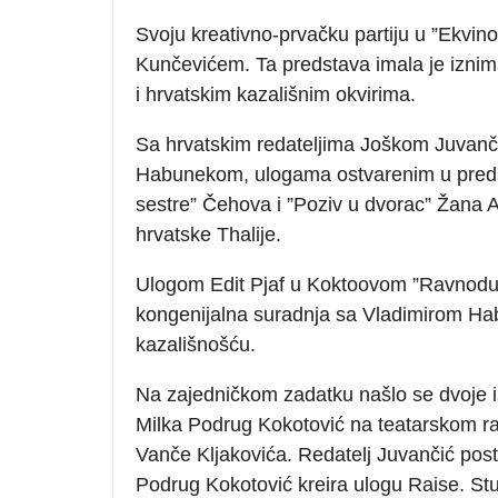
Svoju kreativno-prvačku partiju u ”Ekvinoc
Kunčevićem. Ta predstava imala je izni
i hrvatskim kazališnim okvirima.
Sa hrvatskim redateljima Joškom Juvan
Habunekom, ulogama ostvarenim u predsta
sestre” Čehova i ”Poziv u dvorac” Žana An
hrvatske Thalije.
Ulogom Edit Pjaf u Koktoovom ”Ravnoduš
kongenijalna suradnja sa Vladimirom Ha
kazališnošću.
Na zajedničkom zadatku našlo se dvoje i
Milka Podrug Kokotović na teatarskom ra
Vanče Kljakovića. Redatelj Juvančić pos
Podrug Kokotović kreira ulogu Raise. St