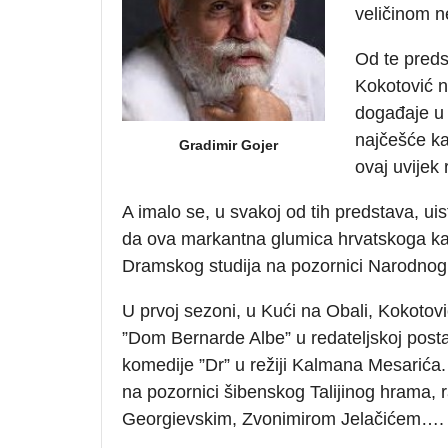
veličinom n
Od te pred
Kokotović n
događaje u 
najčešće ka
Gradimir Gojer
ovaj uvijek
A imalo se, u svakoj od tih predstava, ui
da ova markantna glumica hrvatskoga kaz
Dramskog studija na pozornici Narodnog
U prvoj sezoni, u Kući na Obali, Kokotov
”Dom Bernarde Albe” u redateljskoj posta
komedije ”Dr” u režiji Kalmana Mesarića. 
na pozornici šibenskog Talijinog hrama,
Georgievskim, Zvonimirom Jelačićem….