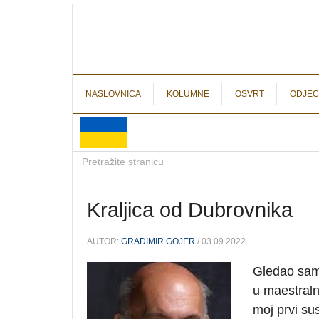
NASLOVNICA
KOLUMNE
OSVRT
ODJEC
Kraljica od Dubrovnika
AUTOR:
GRADIMIR GOJER
/ 03.09.2022.
Gledao sam,
u maestralno
moj prvi su