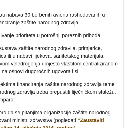
rati nabava 30 borbenih aviona rashodovanih u
anciranje zaštite narodnog zdravlja.
vanje prioriteta u potrošnji poreznih prihoda.
 sustava zaštite narodnog zdravlja, primjerice,
ca ili u nabavi lijekova, sanitetskog materijala,
vom veledrogerija umjesto vlastitom centraliziranom
na osnovi dugoročnih ugovora i sl.
ektima financiranja zaštite narodnog zdravlja teme
odnog zdravlja treba prepustiti liječničkom staležu,
ampara.
ro da se pitanjima organizacije zaštite narodnog
lovani ministri zdravstva (pogledati
”Zaustaviti
vljen 14. siječnja 2016. godine
).