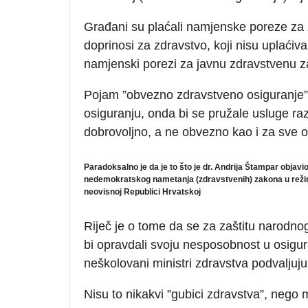
Građani su plaćali namjenske poreze za 
doprinosi za zdravstvo, koji nisu uplaći
namjenski porezi za javnu zdravstvenu za
Pojam ”obvezno zdravstveno osiguranje” j
osiguranju, onda bi se pružale usluge ra
dobrovoljno, a ne obvezno kao i za sve 
Paradoksalno je da je to što je dr. Andrija Štampar objavi
nedemokratskog nametanja (zdravstvenih) zakona u režimu
neovisnoj Republici Hrvatskoj
Riječ je o tome da se za zaštitu narodnog
bi opravdali svoju nesposobnost u osigura
neškolovani ministri zdravstva podvaljuju
Nisu to nikakvi ”gubici zdravstva”, nego