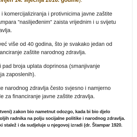
i komercijaliziranja i protivnicima javne zaštite
ampara ”naslijeđenim” zaista vrijednim i u svijetu
vlja.
eć više od 40 godina, što je svakako jedan od
anciranje zaštite narodnog zdravlja.
i pad broja uplata doprinosa (smanjivanje
a zaposlenih).
te narodnog zdravlja često svjesno i namjerno
za financiranje javne zaštite zdravlja.
stveni) zakon bio nametnut odozgo, kada bi bio djelo
oljih radnika na polju socijalne politike i narodnog zdravlja.
 stalež i da sudjeluje u njegovoj izradi (dr. Štampar 1920.