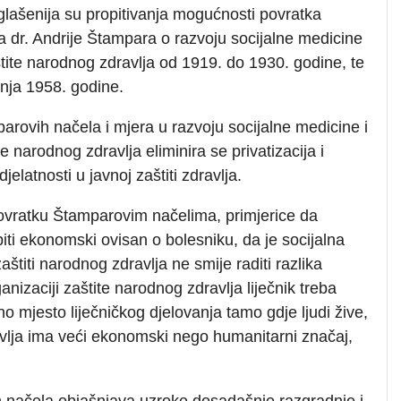
glašenija su propitivanja mogućnosti povratka
a dr. Andrije Štampara o razvoju socijalne medicine
štite narodnog zdravlja od 1919. do 1930. godine, te
pnja 1958. godine.
rovih načela i mjera u razvoju socijalne medicine i
te narodnog zdravlja eliminira se privatizacija i
djelatnosti u javnoj zaštiti zdravlja.
ovratku Štamparovim načelima, primjerice da
 biti ekonomski ovisan o bolesniku, da je socijalna
aštiti narodnog zdravlja ne smije raditi razlika
nizaciji zaštite narodnog zdravlja liječnik treba
vno mjesto liječničkog djelovanja tamo gdje ljudi žive,
avlja ima veći ekonomski nego humanitarni značaj,
 načela objašnjava uzroke dosadašnje razgradnje i