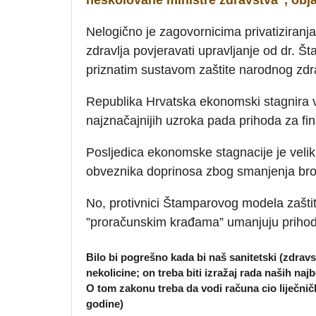
Nelogično je zagovornicima privatiziranja 
zdravlja povjeravati upravljanje od dr. Št
priznatim sustavom zaštite narodnog zdra
Republika Hrvatska ekonomski stagnira v
najznačajnijih uzroka pada prihoda za fin
Posljedica ekonomske stagnacije je velik
obveznika doprinosa zbog smanjenja broj
No, protivnici Štamparovog modela zašti
”proračunskim krađama” umanjuju prihode 
Bilo bi pogrešno kada bi naš sanitetski (zdrav
nekolicine; on treba biti izražaj rada naših najb
O tom zakonu treba da vodi računa cio liječnički
godine)