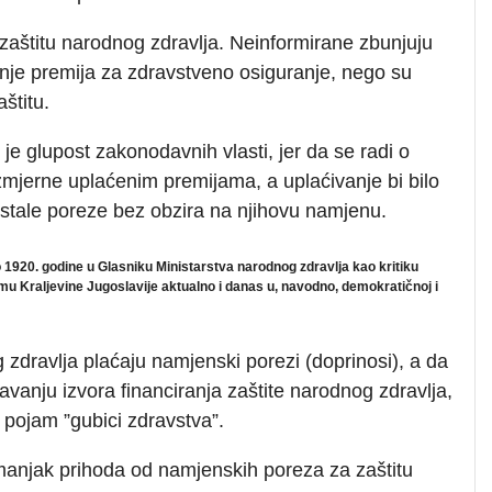
zaštitu narodnog zdravlja. Neinformirane zbunjuju
vanje premija za zdravstveno osiguranje, nego su
štitu.
e glupost zakonodavnih vlasti, jer da se radi o
zmjerne uplaćenim premijama, a uplaćivanje bi bilo
ostale poreze bez obzira na njihovu namjenu.
o 1920. godine u Glasniku Ministarstva narodnog zdravlja kao kritiku
 Kraljevine Jugoslavije aktualno i danas u, navodno, demokratičnoj i
 zdravlja plaćaju namjenski porezi (doprinosi), a da
vanju izvora financiranja zaštite narodnog zdravlja,
 pojam ”gubici zdravstva”.
 manjak prihoda od namjenskih poreza za zaštitu