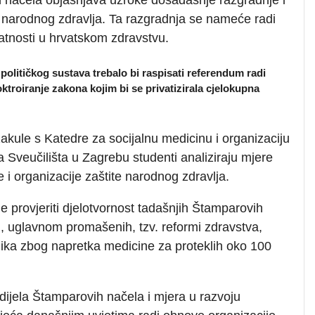
narodnog zdravlja. Ta razgradnja se nameće radi
elatnosti u hrvatskom zdravstvu.
litičkog sustava trebalo bi raspisati referendum radi
oktroiranje zakona kojim bi se privatizirala cjelokupna
kule s Katedre za socijalnu medicinu i organizaciju
 Sveučilišta u Zagrebu studenti analiziraju mjere
 i organizacije zaštite narodnog zdravlja.
e provjeriti djelotvornost tadašnjih Štamparovih
h, uglavnom promašenih, tzv. reformi zdravstva,
lika zbog napretka medicine za proteklih oko 100
 dijela Štamparovih načela i mjera u razvoju