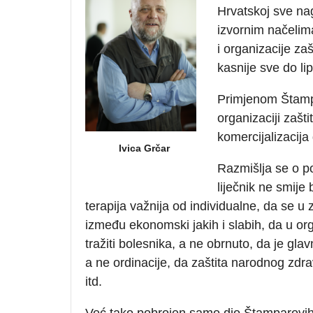
Hrvatskoj sve na
izvornim načelim
i organizacije za
kasnije sve do li
Primjenom Štampa
organizaciji zašti
komercijalizacija 
Ivica Grčar
Razmišlja se o p
liječnik ne smije
terapija važnija od individualne, da se u z
između ekonomski jakih i slabih, da u orga
tražiti bolesnika, a ne obrnuto, da je gla
a ne ordinacije, da zaštita narodnog zdr
itd.
Već tako pobrojen samo dio Štamparovih