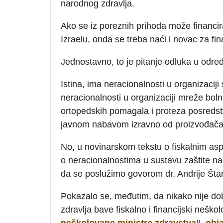
narodnog zdravlja.
Ako se iz poreznih prihoda može financi
Izraelu, onda se treba naći i novac za fin
Jednostavno, to je pitanje odluka u određi
Istina, ima neracionalnosti u organizaciji
neracionalnosti u organizaciji mreže bolni
ortopedskih pomagala i proteza posredst
javnom nabavom izravno od proizvođača 
No, u novinarskom tekstu o fiskalnim asp
o neracionalnostima u sustavu zaštite nar
da se poslužimo govorom dr. Andrije Št
Pokazalo se, međutim, da nikako nije dob
zdravlja bave fiskalno i financijski neško
neškolovane ministre zdravstva”, obja