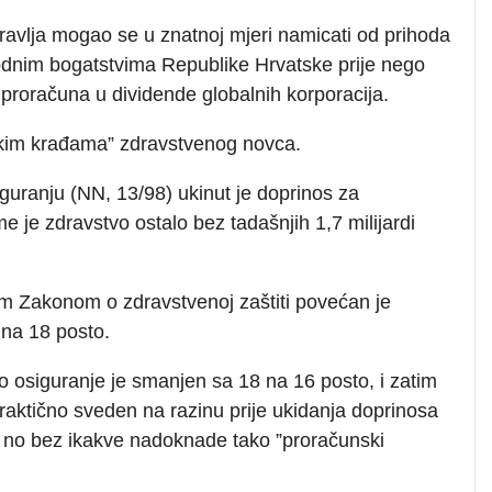
ravlja mogao se u znatnoj mjeri namicati od prihoda
odnim bogatstvima Republike Hrvatske prije nego
 proračuna u dividende globalnih korporacija.
skim krađama” zdravstvenog novca.
uranju (NN, 13/98) ukinut je doprinos za
e je zdravstvo ostalo bez tadašnjih 1,7 milijardi
im Zakonom o zdravstvenoj zaštiti povećan je
 na 18 posto.
o osiguranje je smanjen sa 18 na 16 posto, i zatim
raktično sveden na razinu prije ukidanja doprinosa
, no bez ikakve nadoknade tako ”proračunski