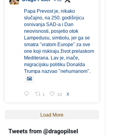
4 Jul
Papa Prevost je, nikako
slučajno, na 250. godišnjicu
osnivanja SAD-a i Dan
neovisnosti, posjetio otok
Lampedusu, simbolu, jer ga se
smatra "vratom Europe" za sve
one koji riskiraju život prelaskom
Mediterana. Lav je, inače,
migracijsku politiku Donalda
Trumpa nazvao "nehumanom".
1
10
X
Load More