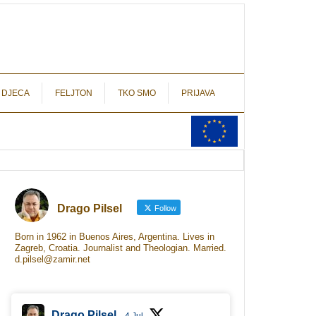
autograf.hr
novinarstvo s potpisom
 DJECA
FELJTON
TKO SMO
PRIJAVA
Drago Pilsel
Follow
Born in 1962 in Buenos Aires, Argentina. Lives in
Zagreb, Croatia. Journalist and Theologian. Married.
d.pilsel@zamir.net
Drago Pilsel