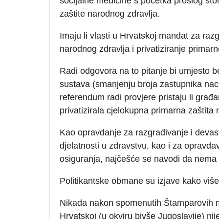
socijalne medicine s početka prošlog sto
zaštite narodnog zdravlja.
Imaju li vlasti u Hrvatskoj mandat za ra
narodnog zdravlja i privatiziranje primar
Radi odgovora na to pitanje bi umjesto 
sustava (smanjenju broja zastupnika naci
referendum radi provjere pristaju li građ
privatizirala cjelokupna primarna zaštita
Kao opravdanje za razgrađivanje i devasti
djelatnosti u zdravstvu, kao i za opravd
osiguranja, najčešće se navodi da nema
Politikantske obmane su izjave kako više
Nikada nakon spomenutih Štamparovih mj
Hrvatskoj (u okviru bivše Jugoslavije) nij