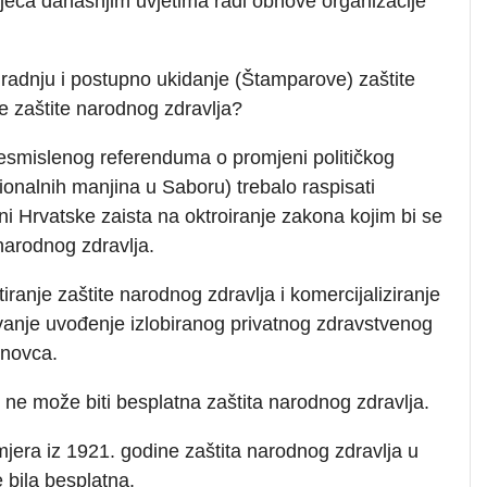
ljeća današnjim uvjetima radi obnove organizacije
zgradnju i postupno ukidanje (Štamparove) zaštite
ne zaštite narodnog zdravlja?
besmislenog referenduma o promjeni političkog
onalnih manjina u Saboru) trebalo raspisati
ani Hrvatske zaista na oktroiranje zakona kojim bi se
 narodnog zdravlja.
ranje zaštite narodnog zdravlja i komercijaliziranje
avanje uvođenje izlobiranog privatnog zdravstvenog
 novca.
 ne može biti besplatna zaštita narodnog zdravlja.
era iz 1921. godine zaštita narodnog zdravlja u
e bila besplatna.