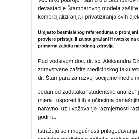
devastacije Štamparovog modela zaštite 
komercijaliziranja i privatiziranja svih dj
Umjesto besmislenog referenduma o promjeni po
provjere pristaju li zaista građani Hrvatske na 
primarna zaštita narodnog zdravlja
Pod vodstvom doc. dr. sc. Aleksandra Dža
zdravstvene zaštite Medicinskog fakulteta
dr. Štampara za razvoj socijalne medicine
Jedan od zadataka ”studentske analize” j
mjera i usporedili ih s učincima današnji
naravno, uz uvažavanje razmjernosti raz
godina.
Istražuju se i mogućnosti prilagođavanja