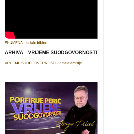
EKUMENA – ostale tribine
ARHIVA – VRIJEME SUODGOVORNOSTI
VRIJEME SUODGOVORNOSTI – ostale emisije