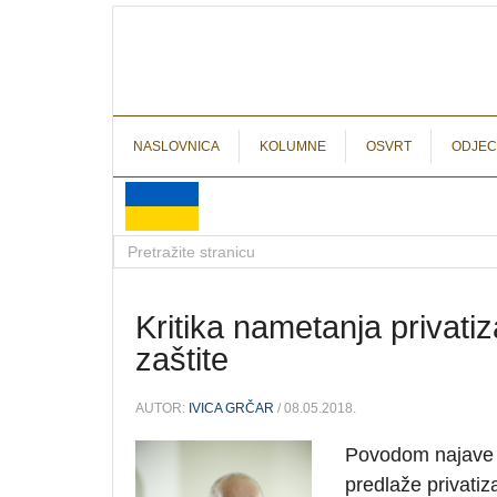
NASLOVNICA
KOLUMNE
OSVRT
ODJEC
Kritika nametanja privati
zaštite
AUTOR:
IVICA GRČAR
/ 08.05.2018.
Povodom najave m
predlaže privatiz