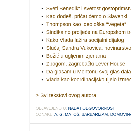
•
Sveti Benedikt i svetost gostoprimst
•
Kad dođeš, pričat ćemo o Slavenki
•
Thompson kao ideološka ''Vegeta''
•
Sindikalno proljeće na Europskom t
•
Kako Vlada lažira socijalni dijalog
•
Slučaj Sandra Vukovića: novinarstvo 
•
Božić u ugljenim zjenama
•
Zbogom, zagrebački Lever House
•
Da glasam u Mentonu svoj glas dal
•
Vlada kao koordinacijsko tijelo izmeđ
> Svi tekstovi ovog autora
OBJAVLJENO U:
NADA I ODGOVORNOST
OZNAKE:
A. G. MATOŠ
,
BARBARIZAM
,
DOMOVINA