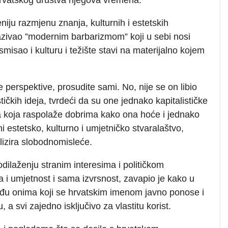
niju razmjenu znanja, kulturnih i estetskih
nazivao ”modernim barbarizmom” koji u sebi nosi
 smisao i kulturu i težište stavi na materijalno kojem
 perspektive, prosudite sami. No, nije se on libio
ističkih ideja, tvrdeći da su one jednako kapitalističke
ava koja raspolaže dobrima kako ona hoće i jednako
i estetsko, kulturno i umjetničko stvaralaštvo,
nalizira slobodnomisleće.
dilaženju stranim interesima i političkom
 i umjetnost i sama izvrsnost, zavapio je kako u
đu onima koji se hrvatskim imenom javno ponose i
, a svi zajedno isključivo za vlastitu korist.