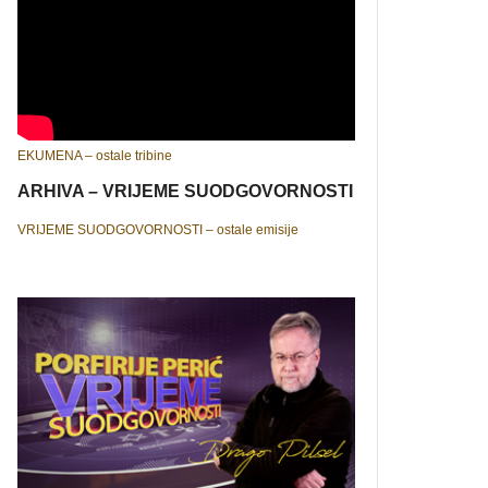
EKUMENA – ostale tribine
ARHIVA – VRIJEME SUODGOVORNOSTI
VRIJEME SUODGOVORNOSTI – ostale emisije