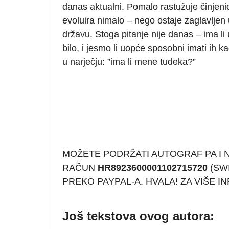
danas aktualni. Pomalo rastužuje činjenic
evoluira nimalo – nego ostaje zaglavljen 
državu. Stoga pitanje nije danas – ima li 
bilo, i jesmo li uopće sposobni imati ih 
u narječju: ”ima li mene tudeka?”
MOŽETE PODRŽATI AUTOGRAF PA I
RAČUN
HR8923600001102715720
(SWI
PREKO PAYPAL-A. HVALA! ZA VIŠE 
Još tekstova ovog autora: