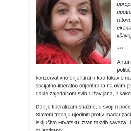
uprop
upotre
ratov
ekono
lišava
***
Antun
politi
konzervativno orijentiran i kao takav smat
socijalno-liberalno orijentirana na ovim
dakle zajednicom svih državljana, nika
Dok je liberalizam snažno, u svojim počec
Slaveni trebaju ujediniti protiv mađarizac
isključivo Hrvatsku izvan takvih saveza i 
orijentirano.