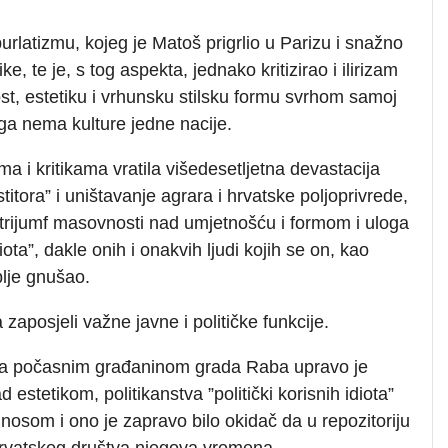
urlatizmu, kojeg je Matoš prigrlio u Parizu i snažno
, te je, s tog aspekta, jednako kritizirao i ilirizam
t, estetiku i vrhunsku stilsku formu svrhom samoj
ega nema kulture jedne nacije.
 i kritikama vratila višedesetljetna devastacija
titora” i uništavanje agrara i hrvatske poljoprivrede,
, trijumf masovnosti nad umjetnošću i formom i uloga
ota”, dakle onih i onakvih ljudi kojih se on, kao
ublje gnušao.
zaposjeli važne javne i političke funkcije.
a počasnim građaninom grada Raba upravo je
estetikom, politikanstva ”politički korisnih idiota”
osom i ono je zapravo bilo okidač da u repozitoriju
 hrvatskog društva njegova vremena.