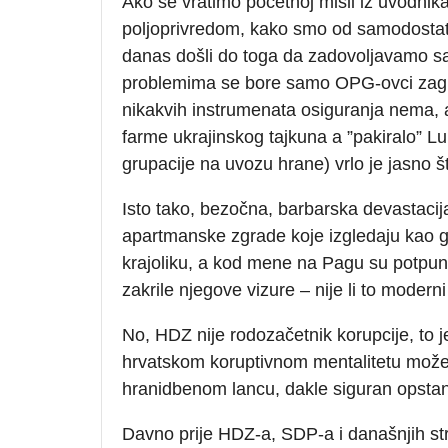
Ako se vratimo početnoj misli iz uvodnik
poljoprivredom, kako smo od samodostatn
danas došli do toga da zadovoljavamo sa
problemima se bore samo OPG-ovci zagreb
nikakvih instrumenata osiguranja nema,
farme ukrajinskog tajkuna a ”pakiralo” Lu
grupacije na uvozu hrane) vrlo je jasno 
Isto tako, bezočna, barbarska devastacij
apartmanske zgrade koje izgledaju kao g
krajoliku, a kod mene na Pagu su potpun
zakrile njegove vizure – nije li to moder
No, HDZ nije rodozačetnik korupcije, to j
hrvatskom koruptivnom mentalitetu može o
hranidbenom lancu, dakle siguran opstan
Davno prije HDZ-a, SDP-a i današnjih str