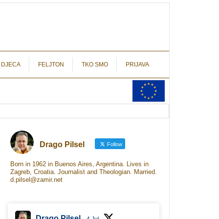
autograf.hr
novinarstvo s potpisom
 DJECA
FELJTON
TKO SMO
PRIJAVA
Drago Pilsel
Follow
Born in 1962 in Buenos Aires, Argentina. Lives in
Zagreb, Croatia. Journalist and Theologian. Married.
d.pilsel@zamir.net
Drago Pilsel