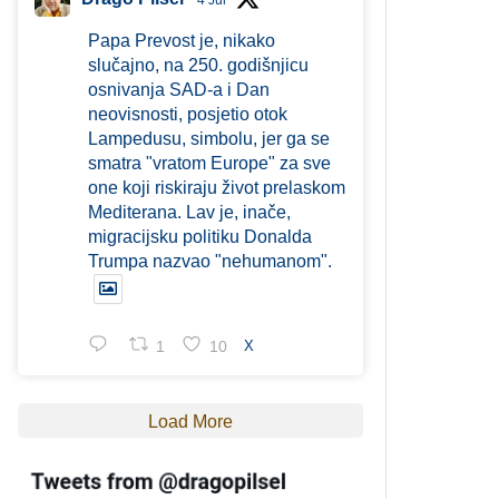
4 Jul
Papa Prevost je, nikako
slučajno, na 250. godišnjicu
osnivanja SAD-a i Dan
neovisnosti, posjetio otok
Lampedusu, simbolu, jer ga se
smatra "vratom Europe" za sve
one koji riskiraju život prelaskom
Mediterana. Lav je, inače,
migracijsku politiku Donalda
Trumpa nazvao "nehumanom".
1
10
X
Load More