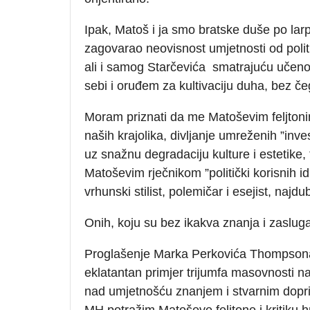
Ipak, Matoš i ja smo bratske duše po larp
zagovarao neovisnost umjetnosti od politike
ali i samog Starčevića smatrajuću učenos
sebi i oruđem za kultivaciju duha, bez č
Moram priznati da me Matoševim feljtonima
naših krajolika, divljanje umreženih ”inves
uz snažnu degradaciju kulture i estetike
Matoševim rječnikom ”politički korisnih idi
vrhunski stilist, polemičar i esejist, najd
Onih, koju su bez ikakva znanja i zasluga 
Proglašenje Marka Perkovića Thompson
eklatantan primjer trijumfa masovnosti nad 
nad umjetnošću znanjem i stvarnim doprin
MH potražim Matoševe feljtone i kritiku