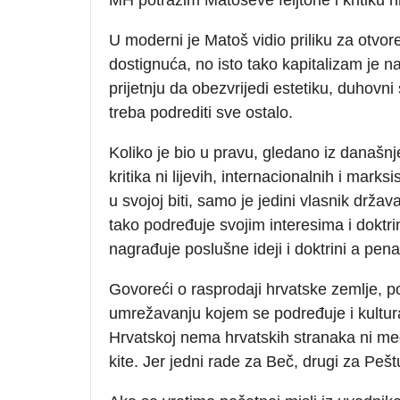
U moderni je Matoš vidio priliku za otvore
dostignuća, no isto tako kapitalizam je 
prijetnju da obezvrijedi estetiku, duhovni
treba podrediti sve ostalo.
Koliko je bio u pravu, gledano iz današnje
kritika ni lijevih, internacionalnih i marks
u svojoj biti, samo je jedini vlasnik drž
tako podređuje svojim interesima i doktrin
nagrađuje poslušne ideji i doktrini a pe
Govoreći o rasprodaji hrvatske zemlje, po
umrežavanju kojem se podređuje i kultura
Hrvatskoj nema hrvatskih stranaka ni me
kite. Jer jedni rade za Beč, drugi za Peštu