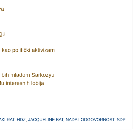
va
rgu
kao politički aktivizam
a bih mladom Sarkozyu
u interesnih lobija
KI RAT
,
HDZ
,
JACQUELINE BAT
,
NADA I ODGOVORNOST
,
SDP