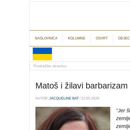
NASLOVNICA
KOLUMNE
OSVRT
ODJEC
Matoš i žilavi barbarizam
AUTOR:
JACQUELINE BAT
/ 22.05.2026.
”
Jer š
zemlj
zemlje