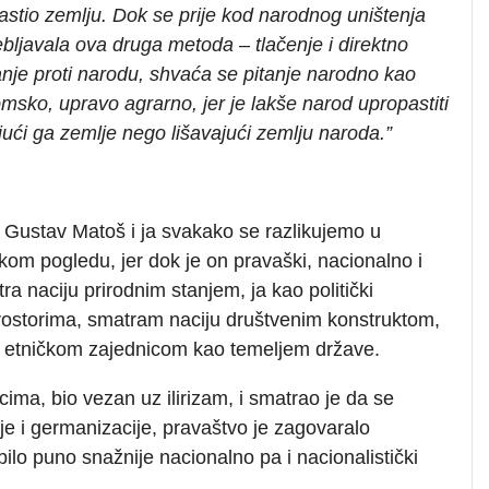
astio zemlju. Dok se prije kod narodnog uništenja
bljavala ova druga metoda – tlačenje i direktno
anje proti narodu, shvaća se pitanje narodno kao
msko, upravo agrarno, jer je lakše narod upropastiti
jući ga zemlje nego lišavajući zemlju naroda.”
 Gustav Matoš i ja svakako se razlikujemo u
čkom pogledu, jer dok je on pravaški, nacionalno i
ra naciju prirodnim stanjem, ja kao politički
 prostorima, smatram naciju društvenim konstruktom,
ko etničkom zajednicom kao temeljem države.
ima, bio vezan uz ilirizam, i smatrao je da se
ije i germanizacije, pravaštvo je zagovaralo
bilo puno snažnije nacionalno pa i nacionalistički