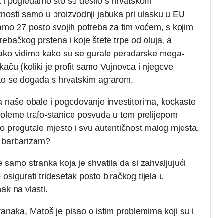
a i pogledamo što se desilo s hrvatskom
osti samo u proizvodnji jabuka pri ulasku u EU
mo 27 posto svojih potreba za tim voćem, s kojim
ačkog prstena i koje štete trpe od oluja, a
 ako vidimo kako su se gurale peradarske mega-
kaču (koliki je profit samo Vujnovca i njegove
što se događa s hrvatskim agrarom.
a naše obale i pogodovanje investitorima, kockaste
oleme trafo-stanice posvuda u tom prelijepom
o progutale mjesto i svu autentičnost malog mjesta,
ni barbarizam?
e samo stranka koja je shvatila da si zahvaljujući
sigurati tridesetak posto biračkog tijela u
ak na vlasti.
anaka, Matoš je pisao o istim problemima koji su i