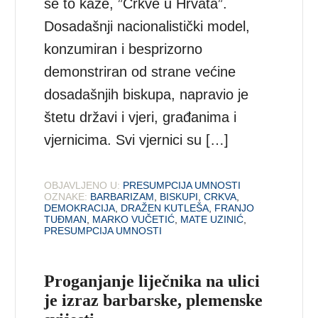
se to kaže, ”Crkve u Hrvata”.
Dosadašnji nacionalistički model,
konzumiran i besprizorno
demonstriran od strane većine
dosadašnjih biskupa, napravio je
štetu državi i vjeri, građanima i
vjernicima. Svi vjernici su […]
OBJAVLJENO U:
PRESUMPCIJA UMNOSTI
OZNAKE:
BARBARIZAM
,
BISKUPI
,
CRKVA
,
DEMOKRACIJA
,
DRAŽEN KUTLEŠA
,
FRANJO
TUĐMAN
,
MARKO VUČETIĆ
,
MATE UZINIĆ
,
PRESUMPCIJA UMNOSTI
Proganjanje liječnika na ulici
je izraz barbarske, plemenske