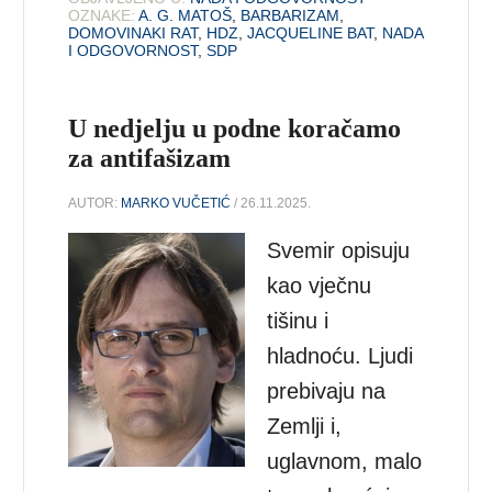
OZNAKE:
A. G. MATOŠ
,
BARBARIZAM
,
DOMOVINAKI RAT
,
HDZ
,
JACQUELINE BAT
,
NADA
I ODGOVORNOST
,
SDP
U nedjelju u podne koračamo
za antifašizam
AUTOR:
MARKO VUČETIĆ
/ 26.11.2025.
Svemir opisuju
kao vječnu
tišinu i
hladnoću. Ljudi
prebivaju na
Zemlji i,
uglavnom, malo