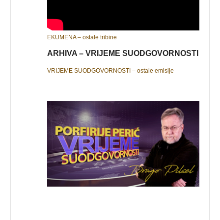
EKUMENA – ostale tribine
ARHIVA – VRIJEME SUODGOVORNOSTI
VRIJEME SUODGOVORNOSTI – ostale emisije