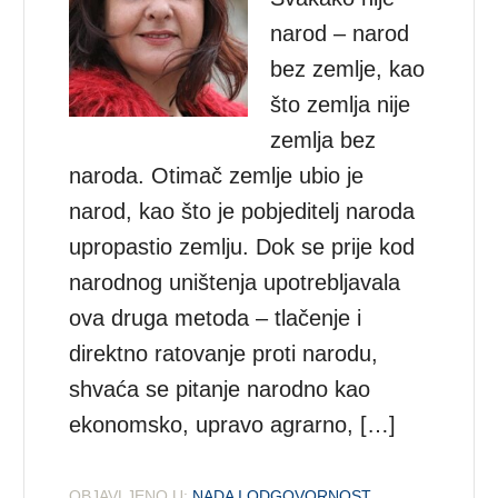
narod – narod
bez zemlje, kao
što zemlja nije
zemlja bez
naroda. Otimač zemlje ubio je
narod, kao što je pobjeditelj naroda
upropastio zemlju. Dok se prije kod
narodnog uništenja upotrebljavala
ova druga metoda – tlačenje i
direktno ratovanje proti narodu,
shvaća se pitanje narodno kao
ekonomsko, upravo agrarno, […]
OBJAVLJENO U:
NADA I ODGOVORNOST