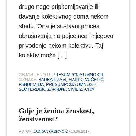
drugo nego pripitomljavanje ili
davanje kolektivnog doma nekom
stadu. Ona je sustavni proces
obrušavanja na pojedinca i njegovo
privođenje nekom kolektivu. Taj
kolektiv može […]
OBJAVLJENO U:
PRESUMPCIJA UMNOSTI
OZNAKE:
BARBARIZAM
,
MARKO VUČETIĆ
,
PANDEMIIJA
,
PRESUMPCIJA UMNOSTI
,
SLOTERDIJK
,
ZAPADNA CIVILIZACIJA
Gdje je ženina ženskost,
ženstvenost?
AUTOR:
JADRANKA BRNČIĆ
/ 10.09.2017.