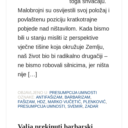
toga shvaćaju.
Malobrojni su osvijestili svoj položaj i
povlaštenu poziciju kratkotrajne
pobjede nad ništavilom. Kada bismo
bili u stanju misliti iz perspektive
vječne tišine koja okružuje Zemlju,
naš život bio bi radikalno drugačiji –
ne bismo robovali silnicima, jer ništa
nije […]
OBJAVLJENO U:
PRESUMPCIJA UMNOSTI
OZNAKE:
ANTIFAŠIZAM
,
BARBARIZAM
,
FAŠIZAM
,
HDZ
,
MARKO VUČETIĆ
,
PLENKOVIĆ
,
PRESUMPCIJA UMNOSTI
,
SVEMIR
,
ZADAR
Valja prekinuti barbarski