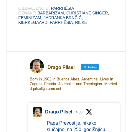
OBJAVLJENO U:
PARRHĒSIA
OZNAKE:
BARBARIZAM
,
CHRISTIANE SINGER
,
FEMINIZAM
,
JADRANKA BRNČIĆ
,
KIERKEGAARD
,
PARRHĒSIA
,
RILKE
Drago Pilsel
Follow
Born in 1962 in Buenos Aires, Argentina. Lives in
Zagreb, Croatia. Journalist and Theologian. Married.
d.pilsel@zamir.net
Drago Pilsel
4 Jul
Papa Prevost je, nikako
slučajno, na 250. godišnjicu