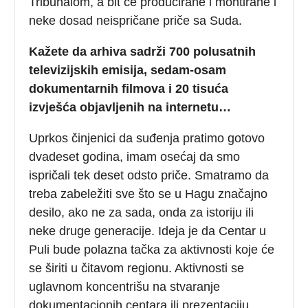
Tribunalom, a bit će producirane i montirane i
neke dosad neispričane priče sa Suda.
Kažete da arhiva sadrži 700 polusatnih
televizijskih emisija, sedam-osam
dokumentarnih filmova i 20 tisuća
izvješća objavljenih na internetu…
Uprkos činjenici da suđenja pratimo gotovo
dvadeset godina, imam osećaj da smo
ispričali tek deset odsto priče. Smatramo da
treba zabeležiti sve što se u Hagu značajno
desilo, ako ne za sada, onda za istoriju ili
neke druge generacije. Ideja je da Centar u
Puli bude polazna tačka za aktivnosti koje će
se širiti u čitavom regionu. Aktivnosti se
uglavnom koncentrišu na stvaranje
dokumentacionih centara ili prezentaciju