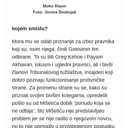
Mirko Klarin
Foto: Jovica Drobnjak
kojem smislu?
Mora mu se odati priznanje za izbor pravnika
koji su, osim njega, činili Gotovinin tim
odbrane. To su bili Greg Kehoe i Payam
Akhavan, iskusni i ugledni pravnici, ali i bivši
članovi Tribunalovog tužilaštva, insajderi koji
dobro poznaju funkcionisanje protivničke
strane. Za promenu strane su se, kako su
priznali svojim bivšim kolegama, opredelili
pošto su od Mišetića dobili ”ponudu koja se
ne odbija”, što Mišetiću nije predstavljalo
problem jer se nije radilo o njegovom novcu,
no to nije pomoglo u prvostepenom postupku