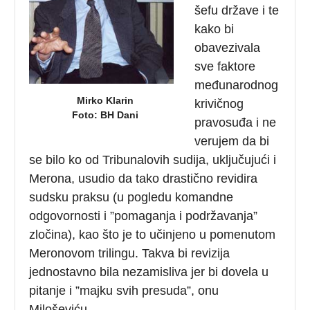
šefu države i te
kako bi
obavezivala
sve faktore
međunarodnog
Mirko Klarin
krivičnog
Foto: BH Dani
pravosuđa i ne
verujem da bi
se bilo ko od Tribunalovih sudija, uključujući i
Merona, usudio da tako drastično revidira
sudsku praksu (u pogledu komandne
odgovornosti i ”pomaganja i podržavanja”
zločina), kao što je to učinjeno u pomenutom
Meronovom trilingu. Takva bi revizija
jednostavno bila nezamisliva jer bi dovela u
pitanje i ”majku svih presuda”, onu
Miloševiću.