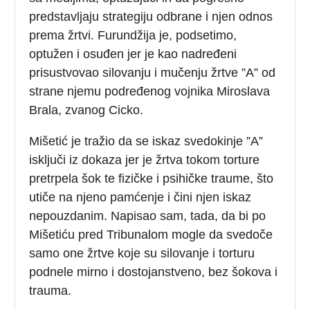
predstavljaju strategiju odbrane i njen odnos
prema žrtvi. Furundžija je, podsetimo,
optužen i osuđen jer je kao nadređeni
prisustvovao silovanju i mučenju žrtve ”A” od
strane njemu podređenog vojnika Miroslava
Brala, zvanog Cicko.
Mišetić je tražio da se iskaz svedokinje ”A”
isključi iz dokaza jer je žrtva tokom torture
pretrpela šok te fizičke i psihičke traume, što
utiče na njeno pamćenje i čini njen iskaz
nepouzdanim. Napisao sam, tada, da bi po
Mišetiću pred Tribunalom mogle da svedoče
samo one žrtve koje su silovanje i torturu
podnele mirno i dostojanstveno, bez šokova i
trauma.