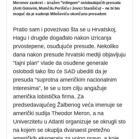
Meronov zaokret – izražen ”trilingom” oslobađajućih presuda
(Anti Gotovini, Momčilu Perišiću i Jovici Stanišiću) – ne bi bio
moguć da je suđenje Miloševiću okončano presudom
Pratio sam i povezivao šta se u Hrvatskoj,
Hagu i drugde događalo nakon izricanja
prvostepene, osuđujuće presude. Nekoliko
dana nakon presude hrvatski mediji objavljuju
”tajni plan” vlade da osuđene generale
oslobodi tako što će SAD ubediti da je
presuda ”suprotna američkim nacionalnim
interesima”, te se u tom cilju angažuje
američka lobistička firma. Za
predsedavajućeg Žalbenog veća imenuje se
američki sudija Theodor Meron, a na
Univerzitetu u Atlanti organizuje se okrugli sto
na kojem se okuplja dvanaest pretežno
američkih eksperata za vojno pravo, a koje