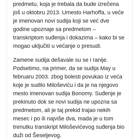
predmetu, koja je trebala da bude izrečena
još u oktobru 2013. Umesto Harhoffa, u veće
je imenovan novi sudija koji se već dve
godine upoznaje sa predmetom –
transkriptom suđenja i dokazima – kako bi se
mogao uključiti u većanje o presudi.
Zamene sudija dešavale su se i ranije.
Podsetimo, na primer, da se sudija May u
februaru 2003. zbog bolesti povukao iz veća
koje je sudilo Miloševiću i da je na njegovo
mesto imenovan sudija Bonomy. Suđenje je
prekinuto dok se novi sudija ne upozna sa
predmetom, ali je taj prekid trajao nekih
mesec i po ili najviše dva, mada je u tom
trenutku transkript Miloševićevog suđenja bio
duži od Šeseljevog.