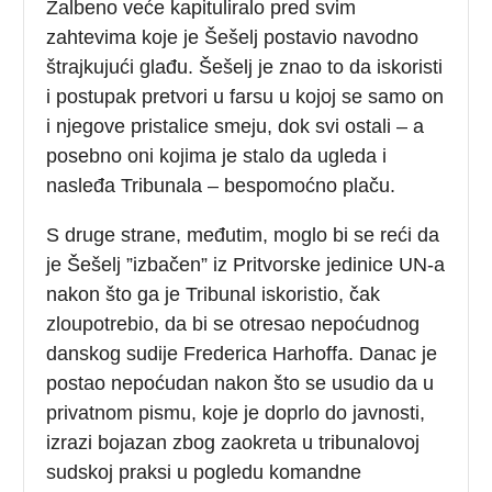
Žalbeno veće kapituliralo pred svim
zahtevima koje je Šešelj postavio navodno
štrajkujući glađu. Šešelj je znao to da iskoristi
i postupak pretvori u farsu u kojoj se samo on
i njegove pristalice smeju, dok svi ostali – a
posebno oni kojima je stalo da ugleda i
nasleđa Tribunala – bespomoćno plaču.
S druge strane, međutim, moglo bi se reći da
je Šešelj ”izbačen” iz Pritvorske jedinice UN-a
nakon što ga je Tribunal iskoristio, čak
zloupotrebio, da bi se otresao nepoćudnog
danskog sudije Frederica Harhoffa. Danac je
postao nepoćudan nakon što se usudio da u
privatnom pismu, koje je doprlo do javnosti,
izrazi bojazan zbog zaokreta u tribunalovoj
sudskoj praksi u pogledu komandne