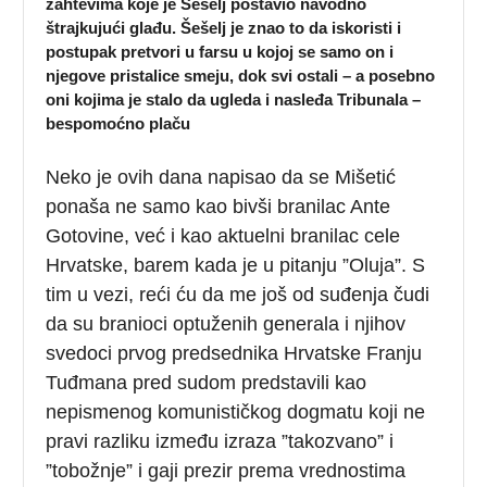
zahtevima koje je Šešelj postavio navodno
štrajkujući glađu. Šešelj je znao to da iskoristi i
postupak pretvori u farsu u kojoj se samo on i
njegove pristalice smeju, dok svi ostali – a posebno
oni kojima je stalo da ugleda i nasleđa Tribunala –
bespomoćno plaču
Neko je ovih dana napisao da se Mišetić
ponaša ne samo kao bivši branilac Ante
Gotovine, već i kao aktuelni branilac cele
Hrvatske, barem kada je u pitanju ”Oluja”. S
tim u vezi, reći ću da me još od suđenja čudi
da su branioci optuženih generala i njihov
svedoci prvog predsednika Hrvatske Franju
Tuđmana pred sudom predstavili kao
nepismenog komunističkog dogmatu koji ne
pravi razliku između izraza ”takozvano” i
”tobožnje” i gaji prezir prema vrednostima