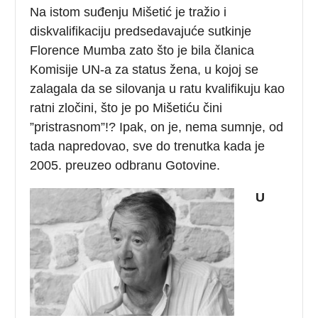
Na istom suđenju Mišetić je tražio i
diskvalifikaciju predsedavajuće sutkinje
Florence Mumba zato što je bila članica
Komisije UN-a za status žena, u kojoj se
zalagala da se silovanja u ratu kvalifikuju kao
ratni zločini, što je po Mišetiću čini
”pristrasnom”!? Ipak, on je, nema sumnje, od
tada napredovao, sve do trenutka kada je
2005. preuzeo odbranu Gotovine.
U