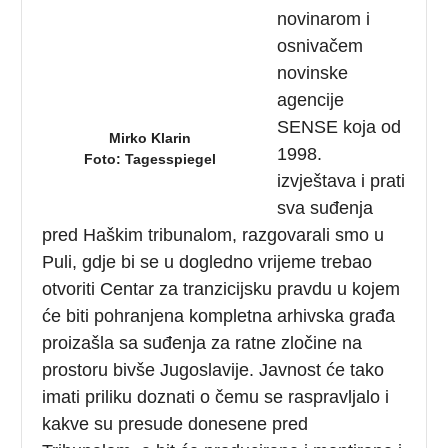
novinarom i
osnivačem
novinske
agencije
SENSE koja od
Mirko Klarin
1998.
Foto: Tagesspiegel
izvještava i prati
sva suđenja
pred Haškim tribunalom, razgovarali smo u
Puli, gdje bi se u dogledno vrijeme trebao
otvoriti Centar za tranzicijsku pravdu u kojem
će biti pohranjena kompletna arhivska građa
proizašla sa suđenja za ratne zločine na
prostoru bivše Jugoslavije.
Javnost će tako
imati priliku doznati o čemu se raspravljalo i
kakve su presude donesene pred