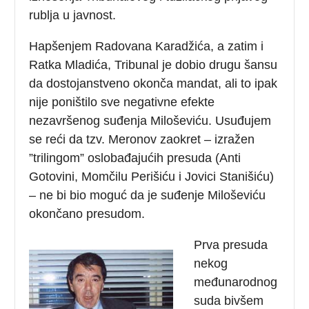
rublja u javnost.
Hapšenjem Radovana Karadžića, a zatim i
Ratka Mladića, Tribunal je dobio drugu šansu
da dostojanstveno okonča mandat, ali to ipak
nije poništilo sve negativne efekte
nezavršenog suđenja Miloševiću. Usuđujem
se reći da tzv. Meronov zaokret – izražen
”trilingom” oslobađajućih presuda (Anti
Gotovini, Momčilu Perišiću i Jovici Stanišiću)
– ne bi bio moguć da je suđenje Miloševiću
okončano presudom.
Prva presuda
nekog
međunarodnog
suda bivšem