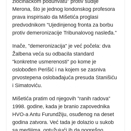
zločinačkom poduhvatu” protiv sudije
Merona, što je jednog londonskog profesora
prava inspirisalo da Mišetića proglasi
predvodnikom ”Ujedinjenog fronta za borbu
protiv demeronizacije Tribunalovog nasleđa.”
Inače, ”demeronizacija” je već počela: dva
Žalbena veća su odbacila standard
”konkretne usmerenosti” po kome je
oslobođen Perišić i na kojem se zasniva
prvostepena oslobađajuća presuda Stanišiću
i Simatoviću.
Mišetića pratim od njegovih ”ranih radova”
1998. godine, kada je branio zapovednika
HVO-a Antu Furundžiju, osuđenog na deset
godina zatvora. Već tada je dolazio u sukob
sa medijima, optužujući ih da pogrešno