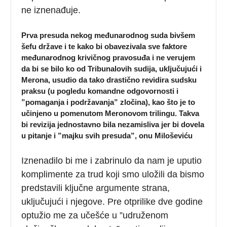
ne iznenađuje.
Prva presuda nekog međunarodnog suda bivšem
šefu države i te kako bi obavezivala sve faktore
međunarodnog krivičnog pravosuđa i ne verujem
da bi se bilo ko od Tribunalovih sudija, uključujući i
Merona, usudio da tako drastično revidira sudsku
praksu (u pogledu komandne odgovornosti i
”pomaganja i podržavanja” zločina), kao što je to
učinjeno u pomenutom Meronovom trilingu. Takva
bi revizija jednostavno bila nezamisliva jer bi dovela
u pitanje i ”majku svih presuda”, onu Miloševiću
Iznenadilo bi me i zabrinulo da nam je uputio
komplimente za trud koji smo uložili da bismo
predstavili ključne argumente strana,
uključujući i njegove. Pre otprilike dve godine
optužio me za učešće u ”udruženom