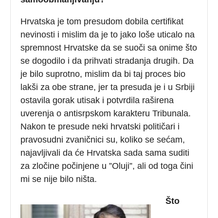
Hrvatska je tom presudom dobila certifikat
nevinosti i mislim da je to jako loše uticalo na
spremnost Hrvatske da se suoči sa onime što
se dogodilo i da prihvati stradanja drugih. Da
je bilo suprotno, mislim da bi taj proces bio
lakši za obe strane, jer ta presuda je i u Srbiji
ostavila gorak utisak i potvrdila raširena
uverenja o antisrpskom karakteru Tribunala.
Nakon te presude neki hrvatski političari i
pravosudni zvaničnici su, koliko se sećam,
najavljivali da će Hrvatska sada sama suditi
za zločine počinjene u ”Oluji”, ali od toga čini
mi se nije bilo ništa.
Što