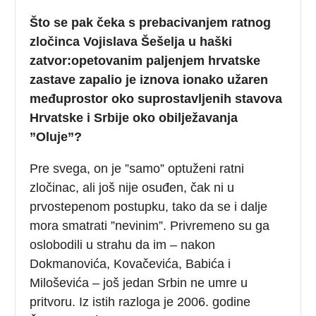
Što se pak čeka s prebacivanjem ratnog
zločinca Vojislava Šešelja u haški
zatvor:opetovanim paljenjem hrvatske
zastave zapalio je iznova ionako užaren
međuprostor oko suprostavljenih stavova
Hrvatske i Srbije oko obilježavanja
”Oluje”?
Pre svega, on je ”samo” optuženi ratni
zločinac, ali još nije osuđen, čak ni u
prvostepenom postupku, tako da se i dalje
mora smatrati ”nevinim”. Privremeno su ga
oslobodili u strahu da im – nakon
Dokmanovića, Kovačevića, Babića i
Miloševića – još jedan Srbin ne umre u
pritvoru. Iz istih razloga je 2006. godine