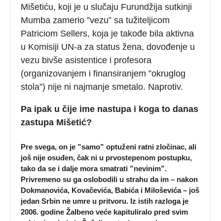
Mišetiću, koji je u slučaju Furundžija sutkinji
Mumba zamerio ”vezu” sa tužiteljicom
Patriciom Sellers, koja je takođe bila aktivna
u Komisiji UN-a za status žena, dovođenje u
vezu bivše asistentice i profesora
(organizovanjem i finansiranjem ”okruglog
stola”) nije ni najmanje smetalo. Naprotiv.
Pa ipak u čije ime nastupa i koga to danas
zastupa Mišetić?
Pre svega, on je ”samo” optuženi ratni zločinac, ali
još nije osuđen, čak ni u prvostepenom postupku,
tako da se i dalje mora smatrati ”nevinim”.
Privremeno su ga oslobodili u strahu da im – nakon
Dokmanovića, Kovačevića, Babića i Miloševića – još
jedan Srbin ne umre u pritvoru. Iz istih razloga je
2006. godine Žalbeno veće kapituliralo pred svim