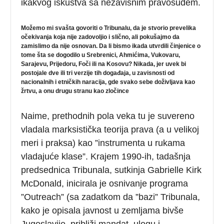
ikakvog iskustva sa nezavisnim pravosuđem.
Možemo mi svašta govoriti o Tribunalu, da je stvorio prevelika
očekivanja koja nije zadovoljio i slično, ali pokušajmo da
zamislimo da nije osnovan. Da li bismo ikada utvrdili činjenice o
tome šta se dogodilo u Srebrenici, Ahmićima, Vukovaru,
Sarajevu, Prijedoru, Foči ili na Kosovu? Nikada, jer uvek bi
postojale dve ili tri verzije tih događaja, u zavisnosti od
nacionalnih i etničkih naracija, gde svako sebe doživljava kao
žrtvu, a onu drugu stranu kao zločince
Naime, prethodnih pola veka tu je suvereno
vladala marksistička teorija prava (a u velikoj
meri i praksa) kao ”instrumenta u rukama
vladajuće klase”. Krajem 1990-ih, tadašnja
predsednica Tribunala, sutkinja Gabrielle Kirk
McDonald, inicirala je osnivanje programa
”Outreach” (sa zadatkom da ”bazi” Tribunala,
kako je opisala javnost u zemljama bivše
Jugoslavije, približi mandat, ulogu i