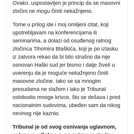
Ovako, uspostavljen je princip da se masovni
zločini ne mogu činiti nekažnjeno.
Tome u prilog ide i moj omiljeni citat, koji
upotrebljavam na konferencijama ili
seminarima, a dolazi od osuđenog ratnog
zločinca Tihomira Blaškića, koji je po izlasku
iz zatvora rekao da bi bilo strašno da nije
osnovan Haški sud jer bismo i dalje živeli u
uverenju da je moguće nekažnjeno činiti
masovne zločine. Iako se sa mnogim
presudama ne slažem i iako je Tribunal
oslobodio mnoge krivce, što se dešava i pred
nacionalnim sudovima, ubeđen sam da nikog
nevinog nije kaznio.
Tribunal je od svog osnivanja uglavnom,