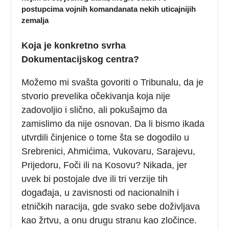
postupcima vojnih komandanata nekih uticajnijih
zemalja
Koja je konkretno svrha
Dokumentacijskog centra?
Možemo mi svašta govoriti o Tribunalu, da je
stvorio prevelika očekivanja koja nije
zadovoljio i slično, ali pokušajmo da
zamislimo da nije osnovan. Da li bismo ikada
utvrdili činjenice o tome šta se dogodilo u
Srebrenici, Ahmićima, Vukovaru, Sarajevu,
Prijedoru, Foči ili na Kosovu? Nikada, jer
uvek bi postojale dve ili tri verzije tih
događaja, u zavisnosti od nacionalnih i
etničkih naracija, gde svako sebe doživljava
kao žrtvu, a onu drugu stranu kao zločince.