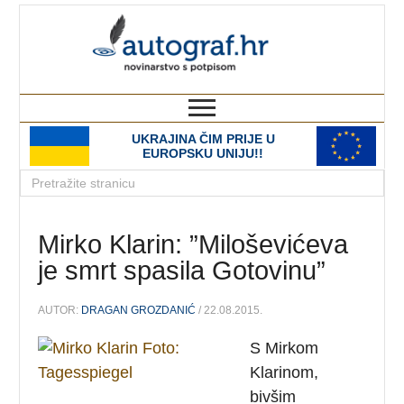
autograf.hr
novinarstvo s potpisom
UKRAJINA ČIM PRIJE U
EUROPSKU UNIJU!!
Mirko Klarin: ”Miloševićeva
je smrt spasila Gotovinu”
AUTOR:
DRAGAN GROZDANIĆ
/ 22.08.2015.
S Mirkom
Klarinom,
bivšim