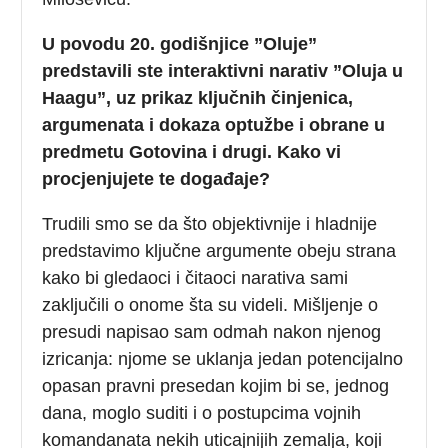
U povodu 20. godišnjice ”Oluje”
predstavili ste interaktivni narativ ”Oluja u
Haagu”, uz prikaz ključnih činjenica,
argumenata i dokaza optužbe i obrane u
predmetu Gotovina i drugi. Kako vi
procjenjujete te događaje?
Trudili smo se da što objektivnije i hladnije
predstavimo ključne argumente obeju strana
kako bi gledaoci i čitaoci narativa sami
zaključili o onome šta su videli. Mišljenje o
presudi napisao sam odmah nakon njenog
izricanja: njome se uklanja jedan potencijalno
opasan pravni presedan kojim bi se, jednog
dana, moglo suditi i o postupcima vojnih
komandanata nekih uticajnijih zemalja, koji