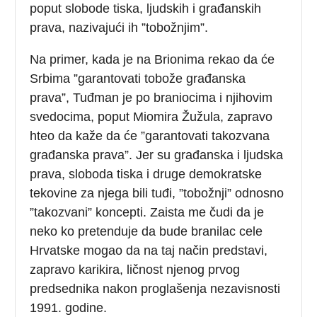
poput slobode tiska, ljudskih i građanskih
prava, nazivajući ih ”tobožnjim”.
Na primer, kada je na Brionima rekao da će
Srbima ”garantovati tobože građanska
prava”, Tuđman je po braniocima i njihovim
svedocima, poput Miomira Žužula, zapravo
hteo da kaže da će ”garantovati takozvana
građanska prava”. Jer su građanska i ljudska
prava, sloboda tiska i druge demokratske
tekovine za njega bili tuđi, ”tobožnji” odnosno
”takozvani” koncepti. Zaista me čudi da je
neko ko pretenduje da bude branilac cele
Hrvatske mogao da na taj način predstavi,
zapravo karikira, ličnost njenog prvog
predsednika nakon proglašenja nezavisnosti
1991. godine.