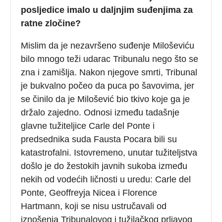
posljedice imalo u daljnjim suđenjima za
ratne zločine?
Mislim da je nezavršeno suđenje Miloševiću
bilo mnogo teži udarac Tribunalu nego što se
zna i zamišlja. Nakon njegove smrti, Tribunal
je bukvalno počeo da puca po šavovima, jer
se činilo da je Milošević bio tkivo koje ga je
držalo zajedno. Odnosi između tadašnje
glavne tužiteljice Carle del Ponte i
predsednika suda Fausta Pocara bili su
katastrofalni. Istovremeno, unutar tužiteljstva
došlo je do žestokih javnih sukoba između
nekih od vodećih ličnosti u uredu: Carle del
Ponte, Geoffreyja Nicea i Florence
Hartmann, koji se nisu ustručavali od
iznošenja Tribunalovog i tužilačkog prljavog