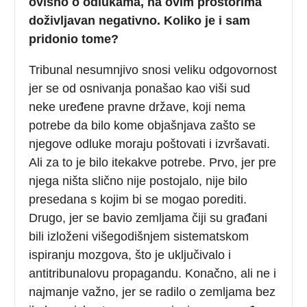
ovisno o odlukama, na ovim prostorima
doživljavan negativno. Koliko je i sam
pridonio tome?
Tribunal nesumnjivo snosi veliku odgovornost
jer se od osnivanja ponašao kao viši sud
neke uređene pravne države, koji nema
potrebe da bilo kome objašnjava zašto se
njegove odluke moraju poštovati i izvršavati.
Ali za to je bilo itekakve potrebe. Prvo, jer pre
njega ništa slično nije postojalo, nije bilo
presedana s kojim bi se mogao porediti.
Drugo, jer se bavio zemljama čiji su građani
bili izloženi višegodišnjem sistematskom
ispiranju mozgova, što je uključivalo i
antitribunalovu propagandu. Konačno, ali ne i
najmanje važno, jer se radilo o zemljama bez