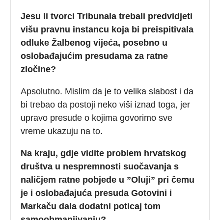
Jesu li tvorci Tribunala trebali predvidjeti
višu pravnu instancu koja bi preispitivala
odluke Žalbenog vijeća, posebno u
oslobađajućim presudama za ratne
zločine?
Apsolutno. Mislim da je to velika slabost i da
bi trebao da postoji neko viši iznad toga, jer
upravo presude o kojima govorimo sve
vreme ukazuju na to.
Na kraju, gdje vidite problem hrvatskog
društva u nespremnosti suočavanja s
naličjem ratne pobjede u ”Oluji” pri čemu
je i oslobađajuća presuda Gotovini i
Markaču dala dodatni poticaj tom
samoobmanjivanju?