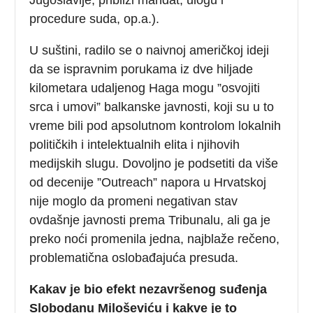
procedure suda, op.a.).
U suštini, radilo se o naivnoj američkoj ideji
da se ispravnim porukama iz dve hiljade
kilometara udaljenog Haga mogu ”osvojiti
srca i umovi” balkanske javnosti, koji su u to
vreme bili pod apsolutnom kontrolom lokalnih
političkih i intelektualnih elita i njihovih
medijskih slugu. Dovoljno je podsetiti da više
od decenije ”Outreach” napora u Hrvatskoj
nije moglo da promeni negativan stav
ovdašnje javnosti prema Tribunalu, ali ga je
preko noći promenila jedna, najblaže rečeno,
problematična oslobađajuća presuda.
Kakav je bio efekt nezavršenog suđenja
Slobodanu Miloševiću i kakve je to