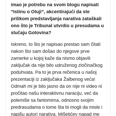
imao je potrebu na svom blogu napisati
”Istinu o Oluji”, akcentirajući da ste
prilikom predstavljanja narativa zataškali
ono što je Tribunal utvrdio u presudama u
slučaju Gotovina?
Iskreno, to što je napisao prestao sam čitati
nakon što sam došao do njegove prve
zamerke u kojoj kaže da nismo objavili
zaključak da nije bilo udruženog zločinačkog
poduhvata. Pa to je prva rečenica u našoj
prezentaciji iz zaključaka Žalbenog veća!
Odmah mi je bilo jasno da on nije ni video ni
pročitao našu interaktivnu naraciju, već da
polemiše sa fantomima, odnosno svojim
predrasudama o tome šta bi mogli da misle i
napišu autori narativa. Mišetićev napad me