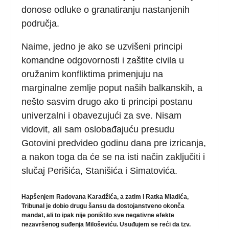
donose odluke o granatiranju nastanjenih
područja.
Naime, jedno je ako se uzvišeni principi
komandne odgovornosti i zaštite civila u
oružanim konfliktima primenjuju na
marginalne zemlje poput naših balkanskih, a
nešto sasvim drugo ako ti principi postanu
univerzalni i obavezujući za sve. Nisam
vidovit, ali sam oslobađajuću presudu
Gotovini predvideo godinu dana pre izricanja,
a nakon toga da će se na isti način zaključiti i
slučaj Perišića, Stanišića i Simatovića.
Hapšenjem Radovana Karadžića, a zatim i Ratka Mladića,
Tribunal je dobio drugu šansu da dostojanstveno okonča
mandat, ali to ipak nije poništilo sve negativne efekte
nezavršenog suđenja Miloševiću. Usuđujem se reći da tzv.