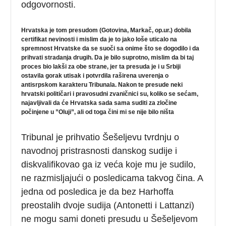
odgovornosti.
Hrvatska je tom presudom (Gotovina, Markač, op.ur.) dobila
certifikat nevinosti i mislim da je to jako loše uticalo na
spremnost Hrvatske da se suoči sa onime što se dogodilo i da
prihvati stradanja drugih. Da je bilo suprotno, mislim da bi taj
proces bio lakši za obe strane, jer ta presuda je i u Srbiji
ostavila gorak utisak i potvrdila raširena uverenja o
antisrpskom karakteru Tribunala. Nakon te presude neki
hrvatski političari i pravosudni zvaničnici su, koliko se sećam,
najavljivali da će Hrvatska sada sama suditi za zločine
počinjene u ”Oluji”, ali od toga čini mi se nije bilo ništa
Tribunal je prihvatio Šešeljevu tvrdnju o
navodnoj pristrasnosti danskog sudije i
diskvalifikovao ga iz veća koje mu je sudilo,
ne razmisljajući o posledicama takvog čina. A
jedna od posledica je da bez Harhoffa
preostalih dvoje sudija (Antonetti i Lattanzi)
ne mogu sami doneti presudu u Šešeljevom