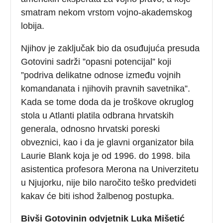
smatram nekom vrstom vojno-akademskog
lobija.
Njihov je zaključak bio da osuđujuća presuda
Gotovini sadrži ”opasni potencijal” koji
”podriva delikatne odnose između vojnih
komandanata i njihovih pravnih savetnika”.
Kada se tome doda da je troškove okruglog
stola u Atlanti platila odbrana hrvatskih
generala, odnosno hrvatski poreski
obveznici, kao i da je glavni organizator bila
Laurie Blank koja je od 1996. do 1998. bila
asistentica profesora Merona na Univerzitetu
u Njujorku, nije bilo naročito teško predvideti
kakav će biti ishod žalbenog postupka.
Bivši Gotovinin odvjetnik Luka Mišetić