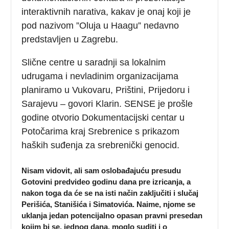
interaktivnih narativa, kakav je onaj koji je
pod nazivom ”Oluja u Haagu” nedavno
predstavljen u Zagrebu.
Slične centre u saradnji sa lokalnim
udrugama i nevladinim organizacijama
planiramo u Vukovaru, Prištini, Prijedoru i
Sarajevu – govori Klarin. SENSE je prošle
godine otvorio Dokumentacijski centar u
Potočarima kraj Srebrenice s prikazom
haških suđenja za srebrenički genocid.
Nisam vidovit, ali sam oslobađajuću presudu
Gotovini predvideo godinu dana pre izricanja, a
nakon toga da će se na isti način zaključiti i slučaj
Perišića, Stanišića i Simatovića. Naime, njome se
uklanja jedan potencijalno opasan pravni presedan
kojim bi se, jednog dana, moglo suditi i o