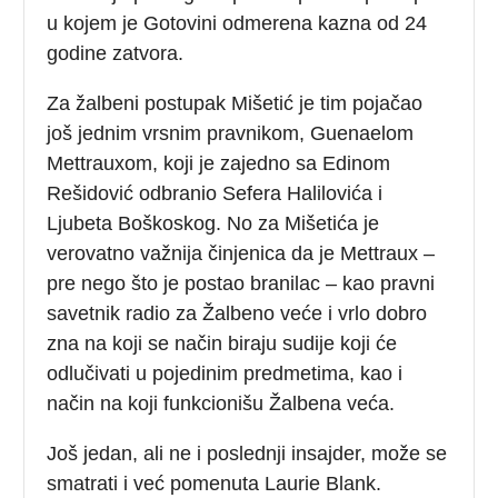
u kojem je Gotovini odmerena kazna od 24
godine zatvora.
Za žalbeni postupak Mišetić je tim pojačao
još jednim vrsnim pravnikom, Guenaelom
Mettrauxom, koji je zajedno sa Edinom
Rešidović odbranio Sefera Halilovića i
Ljubeta Boškoskog. No za Mišetića je
verovatno važnija činjenica da je Mettraux –
pre nego što je postao branilac – kao pravni
savetnik radio za Žalbeno veće i vrlo dobro
zna na koji se način biraju sudije koji će
odlučivati u pojedinim predmetima, kao i
način na koji funkcionišu Žalbena veća.
Još jedan, ali ne i poslednji insajder, može se
smatrati i već pomenuta Laurie Blank.