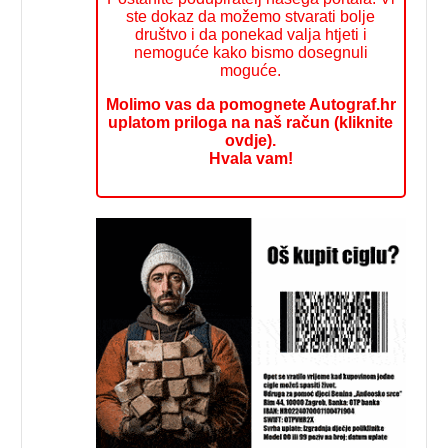
ste dokaz da možemo stvarati bolje
društvo i da ponekad valja htjeti i
nemoguće kako bismo dosegnuli
moguće.
Molimo vas da pomognete Autograf.hr
uplatom priloga na naš račun (kliknite
ovdje).
Hvala vam!