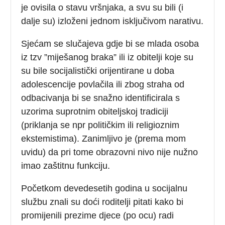
je ovisila o stavu vršnjaka, a svu su bili (i
dalje su) izloženi jednom isključivom narativu.
Sjećam se slučajeva gdje bi se mlada osoba
iz tzv ”miješanog braka” ili iz obitelji koje su
su bile socijalistički orijentirane u doba
adolescencije povlačila ili zbog straha od
odbacivanja bi se snažno identificirala s
uzorima suprotnim obiteljskoj tradiciji
(priklanja se npr političkim ili religioznim
ekstemistima). Zanimljivo je (prema mom
uvidu) da pri tome obrazovni nivo nije nužno
imao zaštitnu funkciju.
Početkom devedesetih godina u socijalnu
službu znali su doći roditelji pitati kako bi
promijenili prezime djece (po ocu) radi