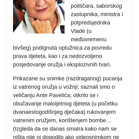
političara, saborskog
zastupnika, ministra i
potpredsjednika
Vlade (u
međuvremenu
bivšeg) podignuta optužnica za povredu
prava djeteta, kao i za nedozvoljeno
posjedovanje oružja i eksplozivnih tvari.
Prikazane su snimke (razdraganog) pucanja
iz vatrenog oružja u vožnji; saznali smo o
veličanju Ante Pavelića; otkrilo se i
obučavanje maloljetnog djeteta (u početku
dvanaestogodišnjeg dječaka) rukovanjem
vatrenim oružjem, korištenjem bombe…
(Izgleda da se danas smatra kako nam se
ništa nije ni dogodilo ako videosnimkom ne