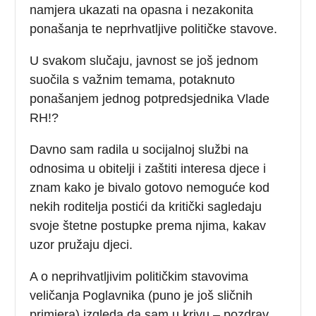
namjera ukazati na opasna i nezakonita
ponašanja te neprhvatljive političke stavove.
U svakom slučaju, javnost se još jednom
suočila s važnim temama, potaknuto
ponašanjem jednog potpredsjednika Vlade
RH!?
Davno sam radila u socijalnoj službi na
odnosima u obitelji i zaštiti interesa djece i
znam kako je bivalo gotovo nemoguće kod
nekih roditelja postići da kritički sagledaju
svoje štetne postupke prema njima, kakav
uzor pružaju djeci.
A o neprihvatljivim političkim stavovima
veličanja Poglavnika (puno je još sličnih
primjera) izgleda da sam u krivu – pozdrav