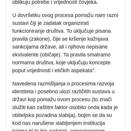
oblikuju potrebe i vrijednosti čovjeka.
U dovršetku ovog procesa pomažu nam razni
sustavi čiji je zadatak organizirati
funkcioniranje društva. To uključuje pisana
pravila (zakone), čije se kršenje kažnjava
sankcijama države, ali i njihove nepisane
ekvivalente (običaje). Ta pravila smatramo
normama društva, koje uključuju koncepte
poput vrijednosti i etičkih aspekata”.
Navedena razmišljanja o procesima razvoja
identiteta i posebno ulozi različitih sustava u
državi koji pomažu ovom procesu (to znači
služiti kao zaštitni faktor osobito onda kada je
obiteljska pozadina slabija), bojim se da su
kod nas narušene slabljenjem institucija
kojima bi to bio zadatak, nepovjerenjem