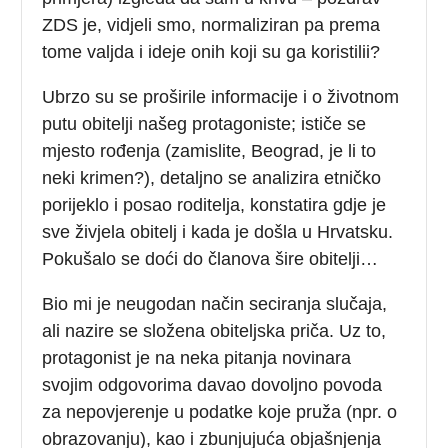
ZDS je, vidjeli smo, normaliziran pa prema
tome valjda i ideje onih koji su ga koristilii?
Ubrzo su se proširile informacije i o životnom
putu obitelji našeg protagoniste; ističe se
mjesto rođenja (zamislite, Beograd, je li to
neki krimen?), detaljno se analizira etničko
porijeklo i posao roditelja, konstatira gdje je
sve živjela obitelj i kada je došla u Hrvatsku.
Pokušalo se doći do članova šire obitelji…
Bio mi je neugodan način seciranja slučaja,
ali nazire se složena obiteljska priča. Uz to,
protagonist je na neka pitanja novinara
svojim odgovorima davao dovoljno povoda
za nepovjerenje u podatke koje pruža (npr. o
obrazovanju), kao i zbunjujuća objašnjenja