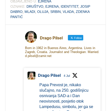
OBJAVLJENO U:
EJRENA
OZNAKE:
DRUŠTVO
,
EJRENA
,
IDENTITET
,
JOSIP
DABRO
,
MLADI
,
OLUJA
,
SRBIN
,
VLADA
,
ZDENKA
PANTIĆ
Drago Pilsel
Follow
Born in 1962 in Buenos Aires, Argentina. Lives in
Zagreb, Croatia. Journalist and Theologian. Married.
d.pilsel@zamir.net
Drago Pilsel
4 Jul
Papa Prevost je, nikako
slučajno, na 250. godišnjicu
osnivanja SAD-a i Dan
neovisnosti, posjetio otok
Lampedusu, simbolu, jer ga se