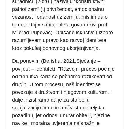
suradnici (2020.) nazivaju ”konstruktivni
patriotizam” (tj privrženost, emocionalnu
vezanost i odanost uz zemlju; mislim da o
tome, o toj vrsti identiteta govori i živi prof.
Milorad Pupovac). Opisano iskustvo i izbore
razumijevam upravo kao razvoj identiteta
kroz pokušaj ponovnog ukorjenjivanja.
Da ponovim (Berisha, 2021.Sjećanje –
povijest – identitet): ”Razvojni proces počinje
od trenutka kada se počnemo razlikovati od
drugih. U tom procesu, naš identitet se
povezuje s društvom i njegovom kulturom. I
dalje inzistiramo da je za što bolju
socijalizaciju bitno imati čvrstu obiteljsku
pozadinu, jer odnosi unutar obitelji, njezine
navike i moralna uvjerenja najsnažnije