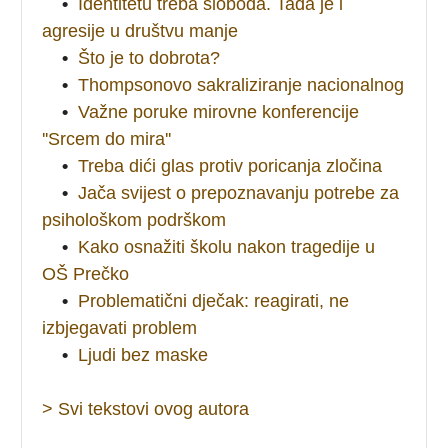
•
Identitetu treba sloboda. Tada je i
agresije u društvu manje
•
Što je to dobrota?
•
Thompsonovo sakraliziranje nacionalnog
•
Važne poruke mirovne konferencije
''Srcem do mira''
•
Treba dići glas protiv poricanja zločina
•
Jača svijest o prepoznavanju potrebe za
psihološkom podrškom
•
Kako osnažiti školu nakon tragedije u
OŠ Prečko
•
Problematični dječak: reagirati, ne
izbjegavati problem
•
Ljudi bez maske
> Svi tekstovi ovog autora