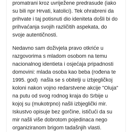
promatrani kroz uvriježene predrasude (iako
su bili npr Hrvati, katolici). Tek ohrabreni da
prihvate i taj potisnuti dio ideniteta došli bi do
prihvaćanja svojih različitih aspekata, do
svoje autentičnosti.
Nedavno sam doživjela pravo otkriće u
razgovorima s mladom osobom na temu
nacionalnog identieta i osjećaja pripadnosti
domovini: mlada osoba kao beba (rođena te
1995. god) našla se s obitelji u izbjegličkoj
koloni nakon vojno redarstvene akcije ”Oluja”
na putu od svog rodnog kraja do Srbije u
kojoj su (mukotrpno) našli izbjeglički mir.
Iskustvo opisuje bez gorčine, ističući da su
mir našli više dobrotom pojedinaca nego
organiziranom brigom tadašnjih vlasti.