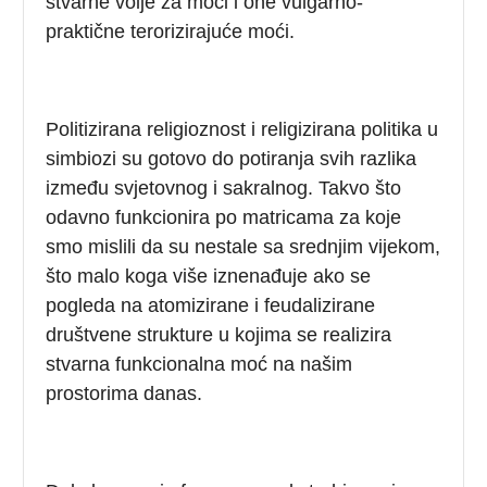
stvarne volje za moći i one vulgarno-
praktične terorizirajuće moći.
Politizirana religioznost i religizirana politika u
simbiozi su gotovo do potiranja svih razlika
između svjetovnog i sakralnog. Takvo što
odavno funkcionira po matricama za koje
smo mislili da su nestale sa srednjim vijekom,
što malo koga više iznenađuje ako se
pogleda na atomizirane i feudalizirane
društvene strukture u kojima se realizira
stvarna funkcionalna moć na našim
prostorima danas.