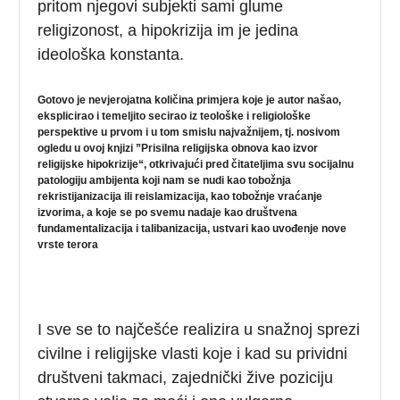
pritom njegovi subjekti sami glume
religizonost, a hipokrizija im je jedina
ideološka konstanta.
Gotovo je nevjerojatna količina primjera koje je autor našao,
eksplicirao i temeljito secirao iz teološke i religiološke
perspektive u prvom i u tom smislu najvažnijem, tj. nosivom
ogledu u ovoj knjizi ”Prisilna religijska obnova kao izvor
religijske hipokrizije“, otkrivajući pred čitateljima svu socijalnu
patologiju ambijenta koji nam se nudi kao tobožnja
rekristijanizacija ili reislamizacija, kao tobožnje vraćanje
izvorima, a koje se po svemu nadaje kao društvena
fundamentalizacija i talibanizacija, ustvari kao uvođenje nove
vrste terora
I sve se to najčešće realizira u snažnoj sprezi
civilne i religijske vlasti koje i kad su prividni
društveni takmaci, zajednički žive poziciju