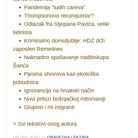
•
Pandemija ''ludih careva''
•
Thompsonova reconquista!?
•
Odlazak fra Stjepana Pavića, veliki
latinista
•
Kriminalno domoljublje: HDZ drži
zaposlen Remetinec
•
Naknadno spašavanje nadbiskupa
Šarića
•
Pjesma stvorova kao ekološka
pobudnica
•
Ignorancija na hrvatski način
•
Novi prilozi bošnjačkoj mitomaniji
•
Glupost i mi migranti
> Svi tekstovi ovog autora
OBJAVLJENO U:
OBAVEZNA LEKTIRA