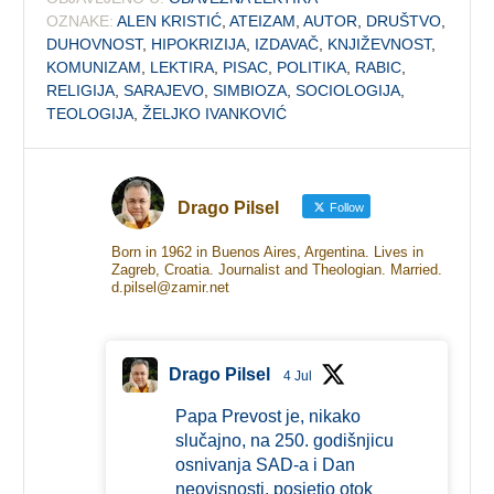
OZNAKE:
ALEN KRISTIĆ
,
ATEIZAM
,
AUTOR
,
DRUŠTVO
,
DUHOVNOST
,
HIPOKRIZIJA
,
IZDAVAČ
,
KNJIŽEVNOST
,
KOMUNIZAM
,
LEKTIRA
,
PISAC
,
POLITIKA
,
RABIC
,
RELIGIJA
,
SARAJEVO
,
SIMBIOZA
,
SOCIOLOGIJA
,
TEOLOGIJA
,
ŽELJKO IVANKOVIĆ
Drago Pilsel
Follow
Born in 1962 in Buenos Aires, Argentina. Lives in
Zagreb, Croatia. Journalist and Theologian. Married.
d.pilsel@zamir.net
Drago Pilsel
4 Jul
Papa Prevost je, nikako
slučajno, na 250. godišnjicu
osnivanja SAD-a i Dan
neovisnosti, posjetio otok