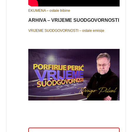
EKUMENA – ostale tribine
ARHIVA – VRIJEME SUODGOVORNOSTI
VRIJEME SUODGOVORNOSTI – ostale emisije