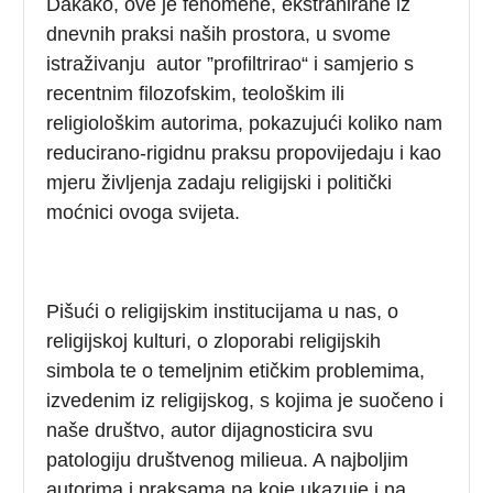
Dakako, ove je fenomene, ekstrahirane iz
dnevnih praksi naših prostora, u svome
istraživanju autor ”profiltrirao“ i samjerio s
recentnim filozofskim, teološkim ili
religiološkim autorima, pokazujući koliko nam
reducirano-rigidnu praksu propovijedaju i kao
mjeru življenja zadaju religijski i politički
moćnici ovoga svijeta.
Pišući o religijskim institucijama u nas, o
religijskoj kulturi, o zloporabi religijskih
simbola te o temeljnim etičkim problemima,
izvedenim iz religijskog, s kojima je suočeno i
naše društvo, autor dijagnosticira svu
patologiju društvenog milieua. A najboljim
autorima i praksama na koje ukazuje i na