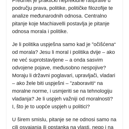
Predmet je praktički neprekidne rasprave u
području prava, politike, političke filozofije te
analize međunarodnih odnosa. Centralno
pitanje koje Machiavelli postavlja je pitanje
odnosa morala i politike.
Je li politika uspješna samo kad je ”očišćena“
od morala? Jesu li moral i politika dvije – ako
ne već suprotstavljene – a onda sasvim
odvojene pojave, međusobno nespojive?
Moraju li državni poglavari, upravljači, vladari
– ako žele biti uspješni – ”zaboraviti“ na
moralne norme, i usmjeriti se na tehnologiju
vladanja? Je li uspjeh važniji od moralnosti?
I, što je to uopće uspjeh u politici?
U širem smislu, pitanje se ne odnosi samo na
cilj osvajanja ili opstanka na vlasti, nego i na