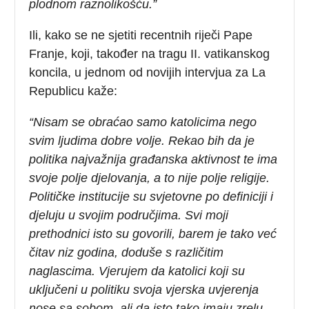
plodnom raznolikošću.”
Ili, kako se ne sjetiti recentnih riječi Pape
Franje, koji, također na tragu II. vatikanskog
koncila, u jednom od novijih intervjua za La
Republicu kaže:
“Nisam se obraćao samo katolicima nego
svim ljudima dobre volje. Rekao bih da je
politika najvažnija građanska aktivnost te ima
svoje polje djelovanja, a to nije polje religije.
Političke institucije su svjetovne po definiciji i
djeluju u svojim područjima. Svi moji
prethodnici isto su govorili, barem je tako već
čitav niz godina, doduše s različitim
naglascima. Vjerujem da katolici koji su
uključeni u politiku svoja vjerska uvjerenja
nose sa sobom, ali da isto tako imaju zrelu