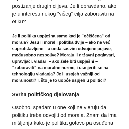
postizanje drugih ciljeva. Je li opravdano, ako
je u interesu nekog ”višeg“ cilja zaboraviti na
etiku?
Je li politika uspješna samo kad je ”očišćena“ od
morala? Jesu li moral i politika dvije – ako ne već
suprotstavljene – a onda sasvim odvojene pojave,
međusobno nespojive? Moraju li državni poglavari,
upravljači, vladari – ako žele biti uspješni –
”zaboraviti“ na moralne norme, i usmjeriti se na
tehnologiju vladanja? Je li uspjeh važniji od
moralnosti? I, što je to uopće uspjeh u politici?
Svrha političkog djelovanja
Osobno, spadam u one koji ne vjeruju da
politiku treba odvojiti od morala. Znam da ima
mišljenja kako je politika gotovo pa osuđena