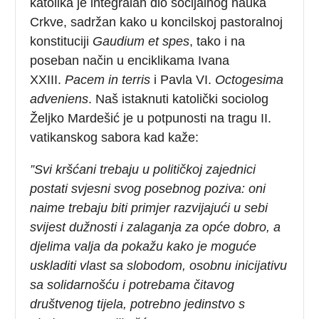
katolika je integralan dio socijalnog nauka
Crkve, sadržan kako u koncilskoj pastoralnoj
konstituciji
Gaudium et spes
, tako i na
poseban način u enciklikama Ivana
XXIII.
Pacem in terris
i Pavla VI.
Octogesima
adveniens
. Naš istaknuti katolički sociolog
Željko Mardešić je u potpunosti na tragu II.
vatikanskog sabora kad kaže:
”Svi kršćani trebaju u političkoj zajednici
postati svjesni svog posebnog poziva: oni
naime trebaju biti primjer razvijajući u sebi
svijest dužnosti i zalaganja za opće dobro, a
djelima valja da pokažu kako je moguće
uskladiti vlast sa slobodom, osobnu inicijativu
sa solidarnošću i potrebama čitavog
društvenog tijela, potrebno jedinstvo s