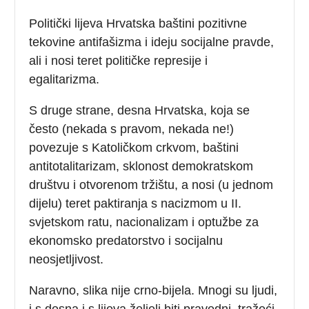
Politički lijeva Hrvatska baštini pozitivne
tekovine antifašizma i ideju socijalne pravde,
ali i nosi teret političke represije i
egalitarizma.
S druge strane, desna Hrvatska, koja se
često (nekada s pravom, nekada ne!)
povezuje s Katoličkom crkvom, baštini
antitotalitarizam, sklonost demokratskom
društvu i otvorenom tržištu, a nosi (u jednom
dijelu) teret paktiranja s nacizmom u II.
svjetskom ratu, nacionalizam i optužbe za
ekonomsko predatorstvo i socijalnu
neosjetljivost.
Naravno, slika nije crno-bijela. Mnogi su ljudi,
i s desna i s lijeva željeli biti pravedni, tražeći