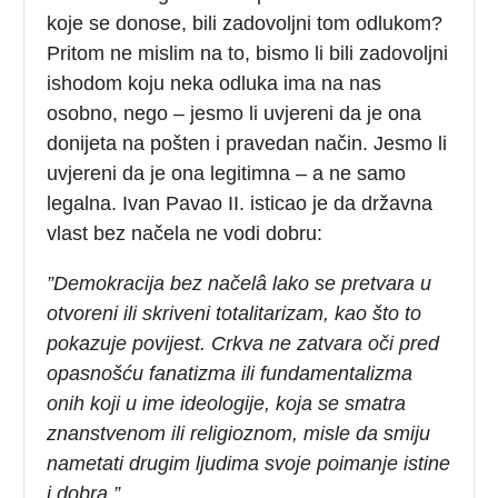
koje se donose, bili zadovoljni tom odlukom?
Pritom ne mislim na to, bismo li bili zadovoljni
ishodom koju neka odluka ima na nas
osobno, nego – jesmo li uvjereni da je ona
donijeta na pošten i pravedan način. Jesmo li
uvjereni da je ona legitimna – a ne samo
legalna. Ivan Pavao II. isticao je da državna
vlast bez načela ne vodi dobru:
”Demokracija bez načelâ lako se pretvara u
otvoreni ili skriveni totalitarizam, kao što to
pokazuje povijest. Crkva ne zatvara oči pred
opasnošću fanatizma ili fundamentalizma
onih koji u ime ideologije, koja se smatra
znanstvenom ili religioznom, misle da smiju
nametati drugim ljudima svoje poimanje istine
i dobra.”