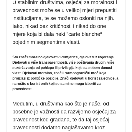
U stabilnim društvima, osjećaj za moralnost i
pravednost može se u velikoj mjeri prepustiti
institucijama, te se možemo osloniti na njih.
Iako, nikad bez kritičnosti i nikad do one
mjere koja bi dala neki ”carte blanche“
pojedinim segmentima vlasti.
Što znači moralno djelovati? Primjerice, djelovati iz uvjerenja.
Djelovati s više transparentnosti, više poštivanja drugih, više
suzdržavanja od pohlepe ili privilegija koje sa sobom donosi
vlast. Djelovati moralno, znači i samoograničiti moć koja
proizlazi iz političke pozicije. Znači djelovati u korist zajednice, a
naročito u korist onih koji se sami ne mogu izboriti za
pravednost
Međutim, u društvima kao što je naše, od
posebne je važnosti da razvijemo osjećaj za
pravednost kod građana, te da taj osjećaj
pravednosti dodatno naglašavamo kroz