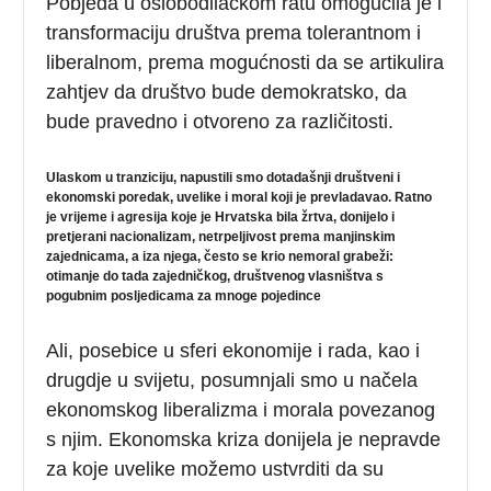
Pobjeda u oslobodilačkom ratu omogućila je i
transformaciju društva prema tolerantnom i
liberalnom, prema mogućnosti da se artikulira
zahtjev da društvo bude demokratsko, da
bude pravedno i otvoreno za različitosti.
Ulaskom u tranziciju, napustili smo dotadašnji društveni i
ekonomski poredak, uvelike i moral koji je prevladavao. Ratno
je vrijeme i agresija koje je Hrvatska bila žrtva, donijelo i
pretjerani nacionalizam, netrpeljivost prema manjinskim
zajednicama, a iza njega, često se krio nemoral grabeži:
otimanje do tada zajedničkog, društvenog vlasništva s
pogubnim posljedicama za mnoge pojedince
Ali, posebice u sferi ekonomije i rada, kao i
drugdje u svijetu, posumnjali smo u načela
ekonomskog liberalizma i morala povezanog
s njim. Ekonomska kriza donijela je nepravde
za koje uvelike možemo ustvrditi da su