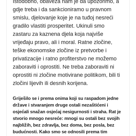
Istodobno, obaveza nam je da upozorimo, a
gdje treba i da sankcioniramo u pravnom
smislu, djelovanje koje je na tuđoj nesreći
gradilo vlastiti prosperitet. Ukinuli smo
zastaru za kaznena djela koja najviše
vrijeđaju pravo, ali i moral. Ratne zločine,
teške ekonomske zločine iz pretvorbe i
privatizacije i ratno profiterstvo ne možemo
zaboraviti i oprostiti. Ne treba zaboraviti ni
oprostiti ni zločine motivirane politikom, bili ti
zločini lijevih ili desnih korijena.
Griješilo se i prema onima koji su raspadom jedne
države i stvaranjem druge ostali nezaštićeni i
osjećali snažan osjećaj nesigurnosti i straha. Rat je
stvorio mnogo nesreće: mnogi su ostali bez svojih
najbližih, bez zdravlja, bez doma, bez posla, bez
budućnosti. Kako smo se odnosili prema tim