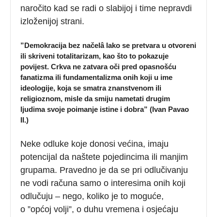
naročito kad se radi o slabijoj i time nepravdi
izloženijoj strani.
”Demokracija bez načelâ lako se pretvara u otvoreni
ili skriveni totalitarizam, kao što to pokazuje
povijest. Crkva ne zatvara oči pred opasnošću
fanatizma ili fundamentalizma onih koji u ime
ideologije, koja se smatra znanstvenom ili
religioznom, misle da smiju nametati drugim
ljudima svoje poimanje istine i dobra”
(Ivan Pavao
II.)
Neke odluke koje donosi većina, imaju
potencijal da naštete pojedincima ili manjim
grupama. Pravedno je da se pri odlučivanju
ne vodi računa samo o interesima onih koji
odlučuju – nego, koliko je to moguće,
o ”općoj volji”, o duhu vremena i osjećaju