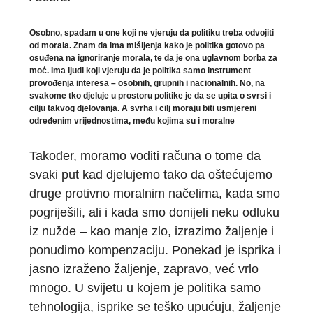
Osobno, spadam u one koji ne vjeruju da politiku treba odvojiti
od morala. Znam da ima mišljenja kako je politika gotovo pa
osuđena na ignoriranje morala, te da je ona uglavnom borba za
moć. Ima ljudi koji vjeruju da je politika samo instrument
provođenja interesa – osobnih, grupnih i nacionalnih. No, na
svakome tko djeluje u prostoru politike je da se upita o svrsi i
cilju takvog djelovanja. A svrha i cilj moraju biti usmjereni
određenim vrijednostima, među kojima su i moralne
Također, moramo voditi računa o tome da
svaki put kad djelujemo tako da oštećujemo
druge protivno moralnim načelima, kada smo
pogriješili, ali i kada smo donijeli neku odluku
iz nužde – kao manje zlo, izrazimo žaljenje i
ponudimo kompenzaciju. Ponekad je isprika i
jasno izraženo žaljenje, zapravo, već vrlo
mnogo. U svijetu u kojem je politika samo
tehnologija, isprike se teško upućuju, žaljenje