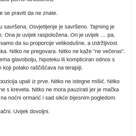
 se praviti da ne znate.
su savršena. Osvjetljenje je savršeno. Tajming je
. Ona je uvijek raspoložena. On je uvijek … pa,
samo da su proporcije velikodušne, a izdržljivost
ska. Nitko ne pregovara. Nitko ne kaže ”ne večeras”.
ema glavobolju, hipoteku ili kompliciran odnos s
koji polako raščišćava na terapiji.
ozicija upali iz prve. Nitko ne istegne mišić. Nitko
e s kreveta. Nitko ne mora pauzirati jer je mačka
 na noćni ormarić i sad sikće bijesnim pogledom.
lačni. Uvijek dovoljni.