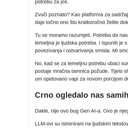
potrebu za još.
Zvuči poznato? Kao platforma za sadrža
daje točno ono što kratkoročno želite d
Tu se moramo razumjeti. Potreba da nas s
temeljna je ljudska potreba. I ispuniti je
povezivanja i ostvarivanja smisla. Mi smo 
No, kad se za temeljnu potrebu ubaci sur
postaje mračna tamnica požude. Tijelo sh
um opetovano vapi za novom porcijom do
Crno ogledalo nas sami
Dakle, nije ovo bug Gen AI-a. Ovo je nj
LLM-ovi su istrenirani na ljudskim teksto