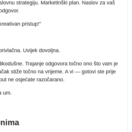
oslovnu strategiju. Marketinški plan. Naslov za vaš
 odgovor.
kreativan pristup!”
privlačna. Uvijek dovoljna.
elikodušne. Trajanje odgovora točno ono što vam je
čak stiže točno na vrijeme. A vi — gotovi ste prije
e put ne osjećate razočarano.
za um.
rnima