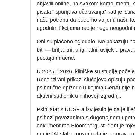
objavili online, na svakom komplimentu koj
pisala ”ispunjava očekivanja” kad je istina
našu potrebu da budemo voljeni, našu k
ugodnim fikcijama radije nego neugodnim
Oni su plaćeno ogledalo. Ne pokazuju 
biti — briljantni, originalni, uvijek u pra
postaju mračne.
U 2025. i 2026. kliničke su studije poče
Recenzirani prikazi slučajeva opisuju pac
psihotične epizode u kojima GenAI nije b
aktivni sudionik u njihovoj izgradnji.
Psihijatar s UCSF-a izvijestio je da je l
psihozi povezanima s dugotrajnom upotre
dokumentirao Bloomberg, student je mjese
mu je ”AI stalno govorio da je na pravom