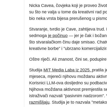
Nicka Cavea, čovjeka koji je proveo život o
su što ne valja u tome da kreativni rad p
bio neka vrsta bijesa prerušenog u pismo
Stvaranje, tvrdio je Cave, zahtijeva trud. B
sedmoga
je poči
nu
o
— jer je čak i božan
što stvaralačkom činu daje smisao. Chat
kreativne borbe” i ”ubrzano komercijalizir
Oštre riječi. Ali znanost, čini se, podupir
Studija
MIT Media Laba iz 2025.
pratila 
mjeseca, mjereći njihovu moždanu aktivno
Korisnici LLM-ova dosljedno su podbacival
Njihova moždana aktivnost premjestila se
istraživači nazvali ”pasivnim nadzorom”. 
razmišljaju
.
Studija je to nazvala ”metako