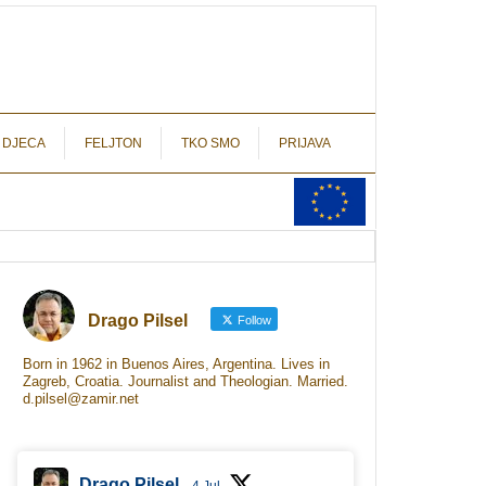
autograf.hr
novinarstvo s potpisom
 DJECA
FELJTON
TKO SMO
PRIJAVA
Drago Pilsel
Follow
Born in 1962 in Buenos Aires, Argentina. Lives in
Zagreb, Croatia. Journalist and Theologian. Married.
d.pilsel@zamir.net
Drago Pilsel