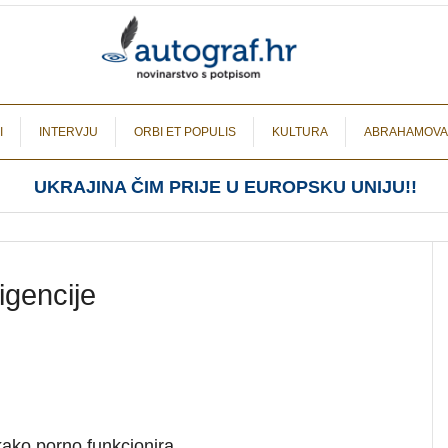
I
INTERVJU
ORBI ET POPULIS
KULTURA
ABRAHAMOVA
UKRAJINA ČIM PRIJE U EUROPSKU UNIJU!!
igencije
ako porno funkcionira.