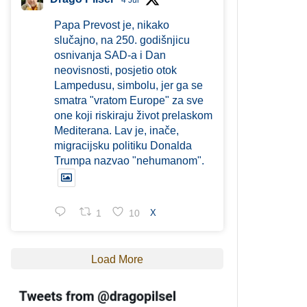
4 Jul
Papa Prevost je, nikako
slučajno, na 250. godišnjicu
osnivanja SAD-a i Dan
neovisnosti, posjetio otok
Lampedusu, simbolu, jer ga se
smatra "vratom Europe" za sve
one koji riskiraju život prelaskom
Mediterana. Lav je, inače,
migracijsku politiku Donalda
Trumpa nazvao "nehumanom".
1
10
X
Load More