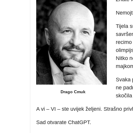
Nemojte
Tijela 
savršen
recimo 
olimpij
Nitko n
majkom 
Svaka p
ne padn
Drago Cmuk
skočila
A vi – VI – ste uvijek željeni. Strašno priv
Sad otvarate ChatGPT.