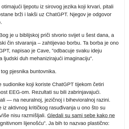
timajući ljepotu iz sirovog jezika koji krvari, pitali
ostane brži i lakši uz ChatGPT. Njegov je odgovor
.
og je u biblijskoj priči stvorio svijet u šest dana, a
ski čin stvaranja – zahtijevao borbu. Ta borba je ono
GPT, napisao je Cave, ”odbacuje svaku ideju
a ljudski duh mehanizirajući imaginaciju”.
e tog pjesnika buntovnika.
je sudionike koji koriste ChatGPT tijekom četiri
st EEG-om. Rezultati su bili zabrinjavajući.
i — na neuralnoj, jezičnoj i bihevioralnoj razini.
 iz aktivnog kritičkog rasuđivanja u ono što su
Više nisu razmišljali.
Gledali su sami sebe kako ne
gnitivnom lijenošću”. Ja bih to nazvao plastično: