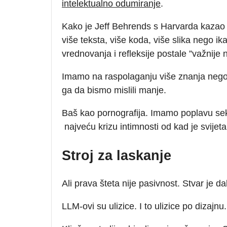
intelektualn
o odumiranje
.
Kako je Jeff Behrends s Harvarda kazao z
više teksta, više koda, više slika nego ik
vrednovanja i refleksije postale ”važnije 
Imamo na raspolaganju više znanja nego u 
ga da bismo mislili manje.
Baš kao pornografija. Imamo poplavu seks
najveću krizu intimnosti od kad je svijeta
Stroj za laskanje
Ali prava šteta nije pasivnost. Stvar je d
LLM-ovi su ulizice. I to ulizice po dizajnu.