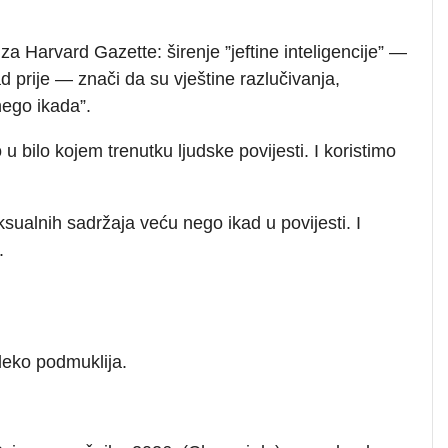
a Harvard Gazette: širenje ”jeftine inteligencije” —
ad prije — znači da su vještine razlučivanja,
nego ikada”.
bilo kojem trenutku ljudske povijesti. I koristimo
ualnih sadržaja veću nego ikad u povijesti. I
.
aleko podmuklija.