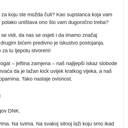
j za koju ste možda čuli? Kao supstanca koja vam
ok polako uništava ono što vam dugoročno treba?
e vidi, da nas se osjeti i da imamo značaj
 s drugim bićem predivno je iskustvo postojanja,
za tu ljepotu stvoreni!
ogat – jeftina zamjena – naš najljepši iskaz slobode
vaća da je lažan kick uvijek kratkog vijeka, a naš
pamina. Tako nastaje ovisnost.
h
egov DNK.
vima. Na svima. Na svakoj sitnoj laži koju smo ikad