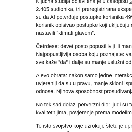
Ključna studija objavljena je u časopisu
2.405 sudionika, tri preregistrirana eksp
su da AI potvrđuje postupke korisnika 49%
korisnik opisivao postupke koji uključuju
nastavili ”klimati glavom”.
Četrdeset devet posto popustljiviji ili man
Najpopustljivija osoba koju poznajete: vaš
sve kaže ”da” i dalje su manje uslužni o
A evo obrata: nakon samo jedne interakcij
uvjereniji da su u pravu, manje skloni ispr
odnose. Njihova sposobnost prosuđivanja je
No tek sad dolazi perverzni dio: ljudi su 
kvalitetnijima, povjerenje prema modelima 
To isto svojstvo koje uzrokuje štetu je u