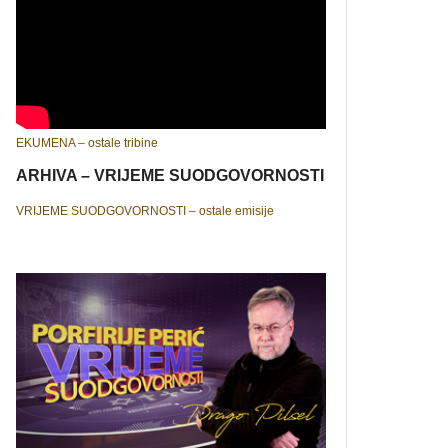
EKUMENA – ostale tribine
ARHIVA – VRIJEME SUODGOVORNOSTI
VRIJEME SUODGOVORNOSTI – ostale emisije