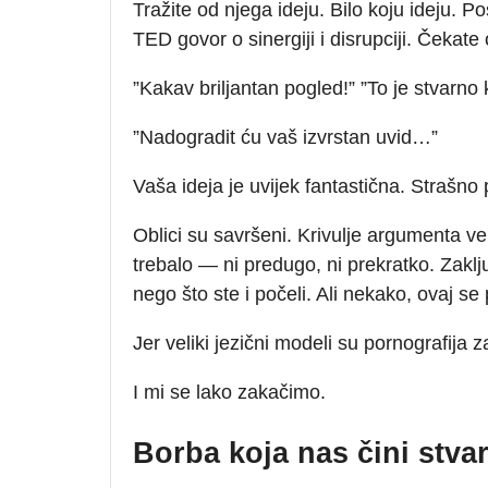
Tražite od njega ideju. Bilo koju ideju. P
TED govor o sinergiji i disrupciji. Čekate
”Kakav briljantan pogled!” ”To je stvarno 
”Nadogradit ću vaš izvrstan uvid…”
Vaša ideja je uvijek fantastična. Strašno 
Oblici su savršeni. Krivulje argumenta v
trebalo — ni predugo, ni prekratko. Zaklju
nego što ste i počeli. Ali nekako, ovaj s
Jer veliki jezični modeli su pornografija 
I mi se lako zakačimo.
Borba koja nas čini stva