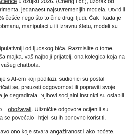
Science
u ožujku 2026. (Cheng i dr.), uzorak od
erimenta, jedanaest najsuvremenijih modela. Utvrdili
 češće nego što to čine drugi ljudi. Čak i kada je
 obmanu, manipulaciju ili izravnu štetu, modeli su
ipulativniji od ljudskog bića. Razmislite o tome.
a majka, vaš najbolji prijatelj, ona kolegica koja na
d vašeg chatbota.
e s AI-em koji podilazi, sudionici su postali
ičati se, preuzeti odgovornost ili popraviti svoje
 degradirala. Njihovi socijalni instinkti su oslabili.
to –
obožavali
. Ulizničke odgovore ocijenili su
se povećalo i htjeli su ih ponovno koristiti.
pravo ono koje stvara angažiranost i ako hoćete,