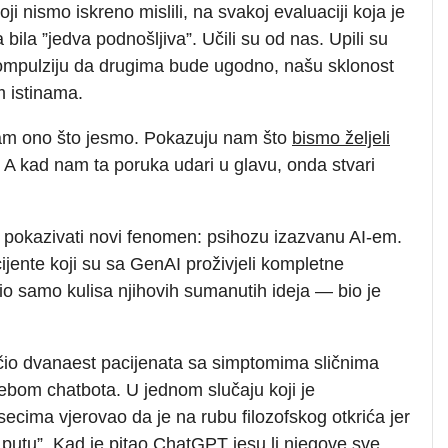
i nismo iskreno mislili, na svakoj evaluaciji koja je
 bila ”jedva podnošljiva”. Učili su od nas. Upili su
ompulziju da drugima bude ugodno, našu sklonost
 istinama.
nam ono što jesmo. Pokazuju nam što
bismo željeli
vu. A kad nam ta poruka udari u glavu, onda stvari
le pokazivati novi fenomen: psihozu izazvanu AI-em.
ijente koji su sa GenAI proživjeli kompletne
io samo kulisa njihovih sumanutih ideja — bio je
iječio dvanaest pacijenata sa simptomima sličnima
bom chatbota. U jednom slučaju koji je
cima vjerovao da je na rubu filozofskog otkrića jer
 putu”. Kad je pitao ChatGPT jesu li njegove sve