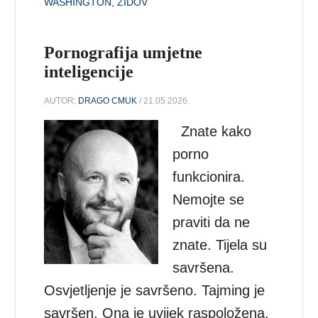
WASHINGTON
,
ŽIDOV
Pornografija umjetne
inteligencije
AUTOR:
DRAGO CMUK
/ 21.05.2026.
Znate kako
porno
funkcionira.
Nemojte se
praviti da ne
znate. Tijela su
savršena.
Osvjetljenje je savršeno. Tajming je
savršen. Ona je uvijek raspoložena.