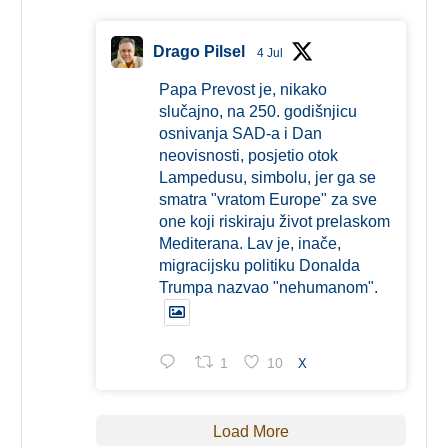
Drago Pilsel
4 Jul
Papa Prevost je, nikako
slučajno, na 250. godišnjicu
osnivanja SAD-a i Dan
neovisnosti, posjetio otok
Lampedusu, simbolu, jer ga se
smatra "vratom Europe" za sve
one koji riskiraju život prelaskom
Mediterana. Lav je, inače,
migracijsku politiku Donalda
Trumpa nazvao "nehumanom".
1
10
X
Load More