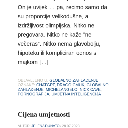
On je uvijek … pa, recimo samo da
su proporcije velikodušne, a
izdržljivost olimpijska. Nitko ne
pregovara. Nitko ne kaže ”ne
večeras”. Nitko nema glavobolju,
hipoteku ili kompliciran odnos s
majkom […]
OBJAVLJENO U:
GLOBALNO ZAHLAĐENJE
OZNAKE:
CHATGPT
,
DRAGO CMUK
,
GLOBALNO
ZAHLAĐENJE
,
MICHELANGELO
,
NICK CAVE
,
PORNOGRAFIJA
,
UMJETNA INTELIGENCIJA
Cijena umjetnosti
AUTOR:
JELENA DUNATO
/ 28.07.2023.