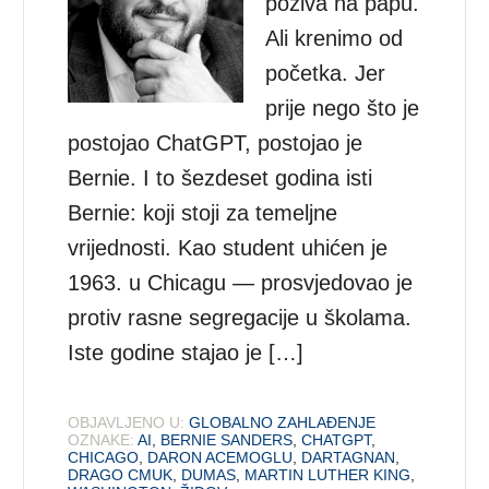
poziva na papu.
Ali krenimo od
početka. Jer
prije nego što je
postojao ChatGPT, postojao je
Bernie. I to šezdeset godina isti
Bernie: koji stoji za temeljne
vrijednosti. Kao student uhićen je
1963. u Chicagu — prosvjedovao je
protiv rasne segregacije u školama.
Iste godine stajao je […]
OBJAVLJENO U:
GLOBALNO ZAHLAĐENJE
OZNAKE:
AI
,
BERNIE SANDERS
,
CHATGPT
,
CHICAGO
,
DARON ACEMOGLU
,
DARTAGNAN
,
DRAGO CMUK
,
DUMAS
,
MARTIN LUTHER KING
,