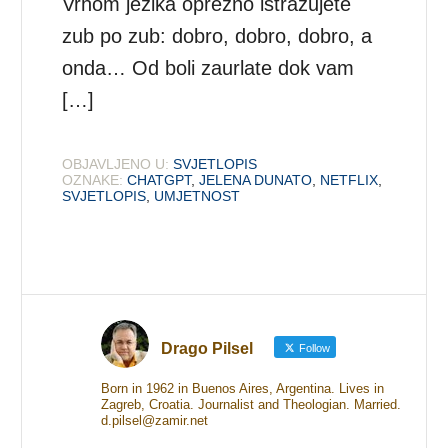
Vrhom jezika oprezno istražujete
zub po zub: dobro, dobro, dobro, a
onda… Od boli zaurlate dok vam
[…]
OBJAVLJENO U:
SVJETLOPIS
OZNAKE:
CHATGPT
,
JELENA DUNATO
,
NETFLIX
,
SVJETLOPIS
,
UMJETNOST
Drago Pilsel
Follow
Born in 1962 in Buenos Aires, Argentina. Lives in
Zagreb, Croatia. Journalist and Theologian. Married.
d.pilsel@zamir.net